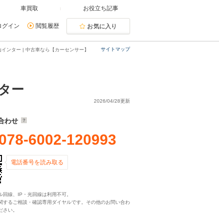
車買取
お役立ち記事
ログイン
閲覧履歴
お気に入り
サイトマップ
インター | 中古車なら【カーセンサー】
ター
2026/04/28更新
合わせ
078-6002-120993
電話番号を読み取る
ル回線、IP・光回線は利用不可。
関するご相談・確認専用ダイヤルです。その他のお問い合わ
ださい。