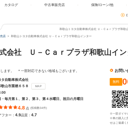
カタログ
中古車販売店
保険/ローン/他
和歌山トヨタ自動車株式会社 Ｕ－Ｃａｒプラザ和歌山
売店
和歌山トヨタ自動車株式会社 Ｕ－Ｃａｒプラザ和歌山インター
式会社 Ｕ－Ｃａｒプラザ和歌山イン
お問い
たします。 ＊一部対応できない地域もございます。
0
ヨタ自動車株式会社
無料
和歌山市栗栖６５８
MAP
8:00
日・毎月第１、第２、第３、第４水曜日、祝日の月曜日
4.8
点
(投稿数34件)
※一部ダイヤ
4.9
4.7
アフター：
品質：
※車の購入に
せはご遠慮く