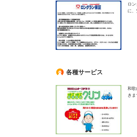
ロン
に、
各種サービス
和歌
きま