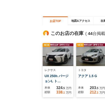
地図&アクセス
在
お店TOP
このお店の在庫
(
44
台掲載
NEW
NEW
レクサス
トヨタ
UX 250h バージ
アクア 1.5 G
ョンL ト…
324
203
本体
本体
.5
万円
.5
万円
338
212
総額
総額
.1
万円
.1
万円