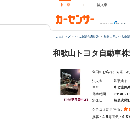
中古車
輸入車
中古車トップ
中古車販売店検索
和歌山県の中古車販
和歌山トヨタ自動車株
全国のお客様に対応い
法人名
和歌山ト
住所
和歌山県
営業時間
09:30～1
定休日
毎週火曜
クチコミ総合評価：
4.9
4.8
接客：
雰囲気：