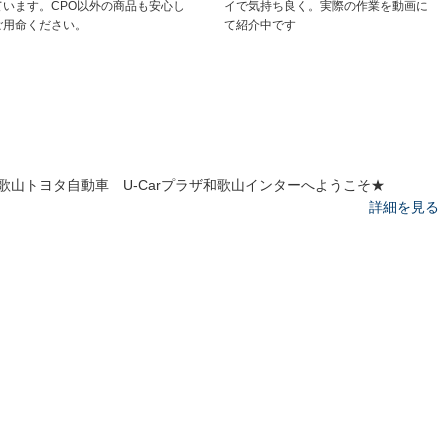
ています。CPO以外の商品も安心し
イで気持ち良く。実際の作業を動画に
ご用命ください。
て紹介中です
歌山トヨタ自動車 U-Carプラザ和歌山インターへようこそ★
詳細を見る