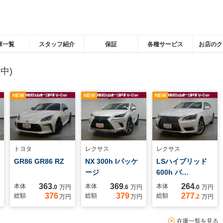
庫一覧
スタッフ紹介
保証
各種サービス
お店のク
中)
NEW
NEW
NEW
トヨタ
レクサス
レクサス
GR86 GR86 RZ
NX 300h Iパッケ
LSハイブリッド
ージ
600h バ…
363
369
264
本体
本体
本体
.0
万円
.6
万円
.0
万円
376
379
277
総額
総額
総額
万円
万円
.2
万円
在庫一覧を見る