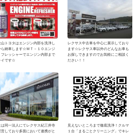
歌山トヨタはエンジン内部を洗浄し
レクサス中古車を中心に展示しており
から納車します☆ＭＴ－１０エンジ
ます☆レクサス車以外のどんなお車も
リフレッシャーでエンジン内部まで
お探しできますのでお気軽にご相談く
レイです☆
ださい！！
社は同一法人にてレクサス紀三井寺
見えないところまで徹底洗浄！クルマ
運営しており多面において連携がと
１台「まるごとクリーニング」でキレ