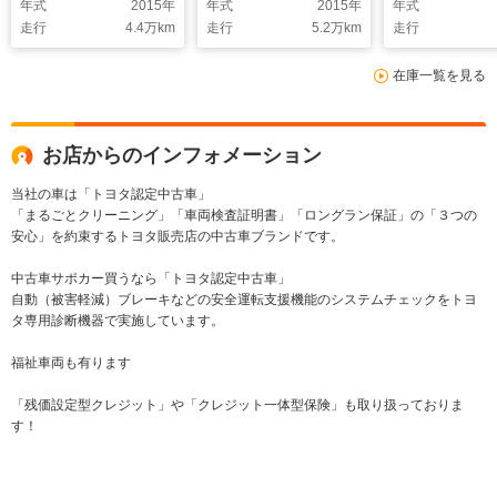
年式
2015
年
年式
2015
年
年式
走行
4.4
万km
走行
5.2
万km
走行
在庫一覧を見る
お店からのインフォメーション
当社の車は「トヨタ認定中古車」
「まるごとクリーニング」「車両検査証明書」「ロングラン保証」の「３つの
安心」を約束するトヨタ販売店の中古車ブランドです。
中古車サポカー買うなら「トヨタ認定中古車」
自動（被害軽減）ブレーキなどの安全運転支援機能のシステムチェックをトヨ
タ専用診断機器で実施しています。
福祉車両も有ります
「残価設定型クレジット」や「クレジット一体型保険」も取り扱っておりま
す！