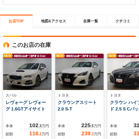
お店TOP
地図&アクセス
在庫一覧
クチコミ
このお店の在庫
NEW
NEW
NEW
スバル
トヨタ
トヨタ
レヴォーグ レヴォー
クラウンアスリート
クラウン ハイ
グ 1.6GTアイサイト
2.0 S-T
ド 2.5 S C
102
225
3
本体
.3
万円
本体
.5
万円
本体
116
239
3
総額
.2
万円
総額
.3
万円
総額