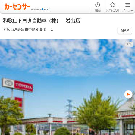
履歴
お気に入り
メニュー
和歌山トヨタ自動車（株） 岩出店
和歌山県岩出市中島６８３－１
MAP
1/7