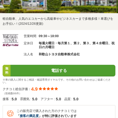
軽自動車、人気のエコカーから高級車やビジネスカーまで多種多様！車選びを
お手伝い！(2024/12/26更新)
営業時間
09:30～18:00
定休日
毎週火曜日・毎月第１、第２、第３、第４水曜日、祝
日の月曜日
法人名
和歌山トヨタ自動車株式会社
無
電話する
料
※車の購入に関するご相談・確認専用ダイヤルです。その他のお問い合わせはご遠慮くださ
い。
4.9
クチコミ総合評価：
（投稿数66件）
5.0
5.0
5.0
5.0
接客 :
雰囲気 :
アフター :
品質 :
この販売店で購入された方のクチコミでは
「
接客の満足度
」が特に評価されています