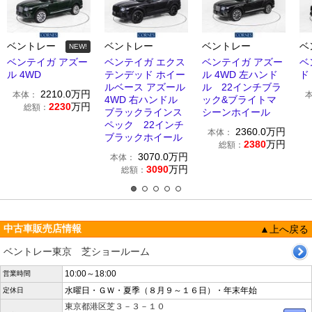
ベントレー
ベントレー
ベントレー
ベ
NEW!
ベンテイガ アズー
ベンテイガ エクス
ベンテイガ アズー
ベ
ル 4WD
テンデッド ホイー
ル 4WD 左ハンド
ド
ルベース アズール
ル 22インチブラ
2210.0
万円
本体：
4WD 右ハンドル
ック&ブライトマ
2230
万円
総額：
ブラックラインス
シーンホイール
ペック 22インチ
2360.0
万円
本体：
ブラックホイール
2380
万円
総額：
3070.0
万円
本体：
3090
万円
総額：
中古車販売店情報
▲上へ戻る
ベントレー東京 芝ショールーム
10:00～18:00
営業時間
水曜日・ＧＷ・夏季（８月９～１６日）・年末年始
定休日
東京都港区芝３－３－１０