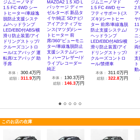
ジムニーノマド
MAZDA2 1.5 XD L
ジムニーノマド
ヴ
パッケージ ディー
1.5 FC 4WD シー
1.5 FC 4WD セー
2
ゼルターボ 新品タ
トヒーター/車線逸
フティサポート(ス
ア
イヤ/純正 SDナビ/
脱防止支援システ
ズキ)/シートヒー
ヤ
アイアクティブセ
ム/ヘッドランプ
ター 前席/車線逸脱
1
ンス(マツダ)/シー
LED/EBD付ABS/横
防止支援システム/
フ
トヒーター 前
滑り防止装置/アイ
ヘッドランプ
ニ
席/360°ビューモニ
ドリングストップ/
LED/EBD付ABS/横
ン
ター/車線逸脱防止
クルーズコントロ
滑り防止装置/アイ
両
支援システム/シー
ール/エアバッグ 運
ドリングストップ/
ド
ト ハーフレザー/ド
転席/エアバッグ 助
クルーズコントロ
支
ライブレコーダー
手席
ール/禁煙車
ト
純正
動
300.4
万円
311.0
万円
本体：
本体：
130.3
万円
311.9
万円
本体：
322.8
万円
総額：
総額：
146.3
万円
総額：
このお店の在庫