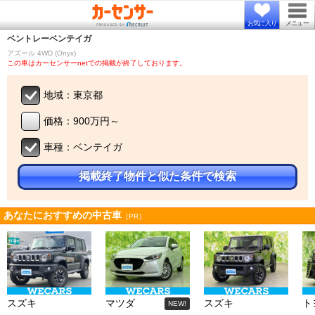
お気に入り
メニュー
ベントレー
ベンテイガ
アズール 4WD (Onyx)
この車はカーセンサーnetでの掲載が終了しております。
地域：東京都
価格：900万円～
車種：ベンテイガ
掲載終了物件と似た条件で検索
あなたにおすすめの中古車
［PR］
スズキ
マツダ
スズキ
ト
NEW!