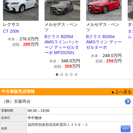
レクサス
メルセデス・ベン
メルセデス・ベン
ダ
ツ
ツ
CT 200h
タ
Bクラス B200d
Bクラス B200d
ム
276.0
万円
本体：
AMGラインパッケ
AMGライン ディー
289
万円
総額：
ージ ディーゼルタ
ゼルターボ
ーボ MP202501
248.0
万円
本体：
348.0
万円
259
万円
本体：
総額：
359
万円
総額：
中古車販売店情報
▲上へ戻る
（株）安藤商会
09:30～19:00
営業時間
年中無休
定休日
福岡県朝倉郡筑前町栗田１４０８－２
住所