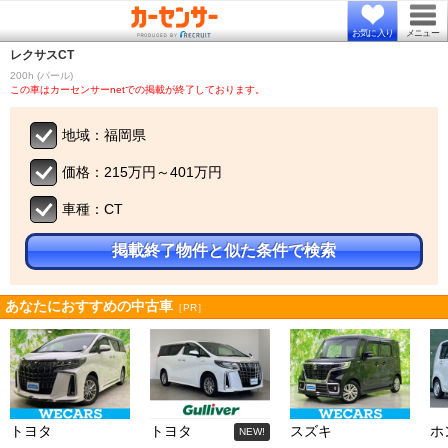
お気に入り
メニュー
レクサス
CT
200h (パール)
この車はカーセンサーnetでの掲載が終了しております。
地域：福岡県
価格：215万円～401万円
車種：CT
掲載終了物件と似た条件で検索
あなたにおすすめの中古車
［PR］
トヨタ
トヨタ
スズキ
ホ
NEW!