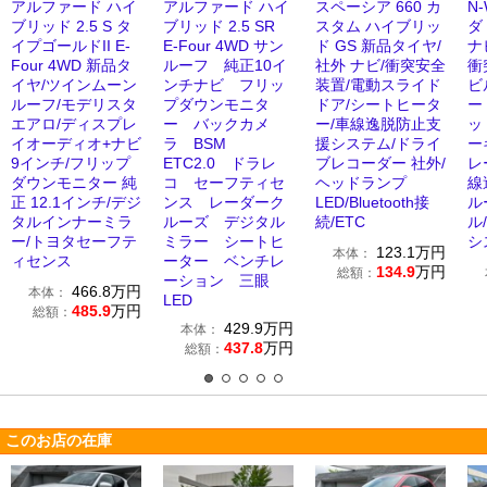
アルファード ハイ
アルファード ハイ
スペーシア 660 カ
N-
ブリッド 2.5 S タ
ブリッド 2.5 SR
スタム ハイブリッ
ダ
イプゴールドII E-
E-Four 4WD サン
ド GS 新品タイヤ/
ナ
Four 4WD 新品タ
ルーフ 純正10イ
社外 ナビ/衝突安全
衝
イヤ/ツインムーン
ンチナビ フリッ
装置/電動スライド
ビ
ルーフ/モデリスタ
プダウンモニタ
ドア/シートヒータ
ー
エアロ/ディスプレ
ー バックカメ
ー/車線逸脱防止支
ッ
イオーディオ+ナビ
ラ BSM
援システム/ドライ
ー
9インチ/フリップ
ETC2.0 ドラレ
ブレコーダー 社外/
レ
ダウンモニター 純
コ セーフティセ
ヘッドランプ
線
正 12.1インチ/デジ
ンス レーダーク
LED/Bluetooth接
ル
タルインナーミラ
ルーズ デジタル
続/ETC
ル
ー/トヨタセーフテ
ミラー シートヒ
シ
123.1
万円
本体：
ィセンス
ーター ベンチレ
134.9
万円
総額：
ーション 三眼
466.8
万円
本体：
LED
485.9
万円
総額：
429.9
万円
本体：
437.8
万円
総額：
このお店の在庫