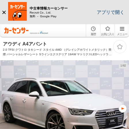
中古車情報カーセンサー
アプリで開く
Recruit Co., Ltd.
無料 － Google Play
履歴
お気に入り
メニュー
アウディ A4アバント
2.0 TFSI クワトロ タキシード スタイル 4WD （グレイシアホワイトメタリック）禁
煙 パーシャルレザーシート Sラインエクステリア 19AW マトリクスLEDヘッドライ
ト バーチャルCP アシスタンスPKG トラフィックジャムアシスト 電動リアゲート 純
正ナビTV バックカメラ パークアシスト
1/82