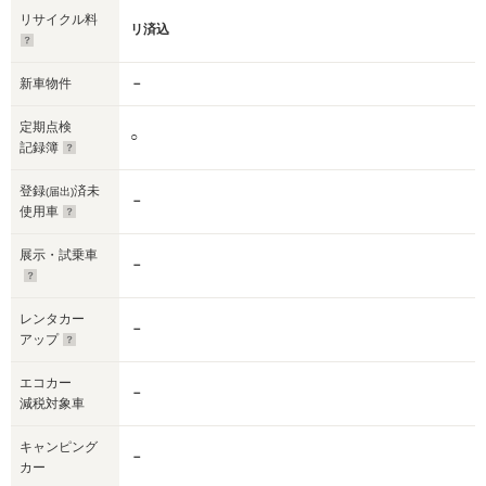
リサイクル料
リ済込
新車物件
－
定期点検
○
記録簿
登録
済未
(届出)
－
使用車
展示・試乗車
－
レンタカー
－
アップ
エコカー
－
減税対象車
キャンピング
－
カー