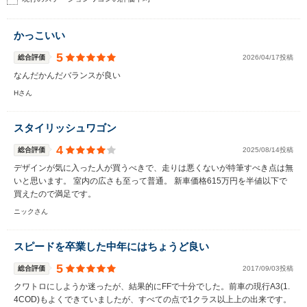
かっこいい
5
総合評価
2026/04/17投稿
なんだかんだバランスが良い
Hさん
スタイリッシュワゴン
4
総合評価
2025/08/14投稿
デザインが気に入った人が買うべきで、走りは悪くないが特筆すべき点は無
いと思います。 室内の広さも至って普通。 新車価格615万円を半値以下で
買えたので満足です。
ニックさん
スピードを卒業した中年にはちょうど良い
5
総合評価
2017/09/03投稿
クワトロにしようか迷ったが、結果的にFFで十分でした。前車の現行A3(1.
4COD)もよくできていましたが、すべての点で1クラス以上上の出来です。