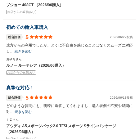
プジョー 408GT （2026/06購入）
お店からの返信あり
初めての輸入車購入
5
総合評価
2026/06/22投稿
遠方からの利用でしたが、とくに不自由を感じることはなくスムーズに対応
し…
続きを読む
おやちさん
ルノー ルーテシア（2026/06購入）
お店からの返信あり
真摯な対応！
5
総合評価
2026/06/13投稿
どのような質問にも、明瞭に返答してくれますし、購入者側の不安や疑問に
対…
続きを読む
ＩＺさん
アウディ A5スポーツバック2.0 TFSI スポーツ Sラインパッケージ
（2026/06購入）
お店からの返信あり