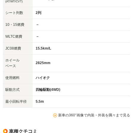
(AT/MT/CVT)
シート列数
2列
10・15燃費
－
WLTC燃費
－
JC08燃費
15.5km/L
ホイール
2825mm
ベース
使用燃料
ハイオク
駆動方式
四輪駆動(4WD)
最小回転半径
5.5m
新車の360°画像で内装・外装を隅々まで見る
車種クチコミ