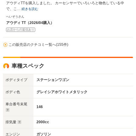
アウディTTを購入しました。 カーセンサーでいろいろと物色している中
で、こ…
続きを読む
へいぞうさん
アウディ TT（2026/04購入）
お店からの返信あり
この販売店のクチコミ一覧へ(155件)
車種スペック
ボディタイプ
ステーションワゴン
ボディ色
グレイシアホワイトメタリック
車台番号末尾
146
排気量
2000cc
エンジン
ガソリン