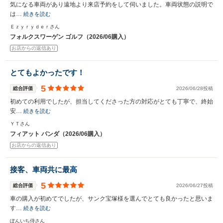
気になる車両があり遠地より来店予約をして伺いました。車両状態の説明で
は…
続きを読む
Ｅｚｙｒｙｄｅｒさん
フォルクスワーゲン ゴルフ（2026/06購入）
お店からの返信あり
とてもよかったです！
5
総合評価
2026/06/28投稿
初めての利用でしたが、担当してくださった方の対応がとても丁寧で、終始
安…
続きを読む
ＹＴさん
フィアット パンダ（2026/06購入）
お店からの返信あり
接客、車両共に最高
5
総合評価
2026/06/27投稿
車の購入が初めてでしたが、サンク宝塚様を選んでとても良かったと思いま
す…
続きを読む
ぽんいち侍さん