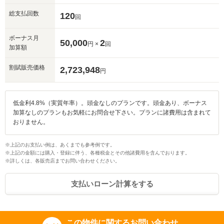
総支払回数
120
回
ボーナス月
50,000
2
円 ×
回
加算額
割賦販売価格
2,723,948
円
低金利4.8%（実質年率）。頭金なしのプランです。頭金あり、ボーナス
加算なしのプランもお気軽にお問合せ下さい。プランに諸費用は含まれて
おりません。
※上記のお支払い例は、あくまでも参考例です。
※上記の金額には購入・登録に伴う、各種税金とその他諸費用を含んでおります。
※詳しくは、各販売店までお問い合わせください。
支払いローン計算をする
この物件に関するお問い合わせ