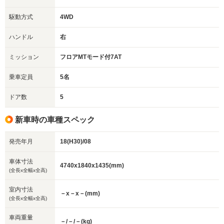
駆動方式
4WD
ハンドル
右
ミッション
フロアMTモード付7AT
乗車定員
5名
ドア数
5
新車時の車種スペック
発売年月
18(H30)/08
車体寸法
4740x1840x1435(mm)
(全長x全幅x全高)
室内寸法
－x－x－(mm)
(全長x全幅x全高)
車両重量
－/－/－(kg)