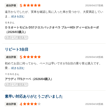
5
総合評価
2026/04/27投稿
遠方からでしたが、実車を確認し気に入った車が見つかり、大変満足してい
ま…
続きを読む
Ｇ８さん
ＤＳオートモビル DS7クロスバックオペラ ブルーHDi ディーゼルターボ
（2026/03購入）
お店からの返信あり
リピート3台目
5
総合評価
2026/04/18投稿
初めてお店に伺ってから、ペースは早いですが3台目の乗り替え購入です。
乗…
続きを読む
ＹＯＮＥさん
アウディ TTSクーペ（2026/04購入）
お店からの返信あり
素早い対応ありがとうございました
4
総合評価
2026/04/16投稿