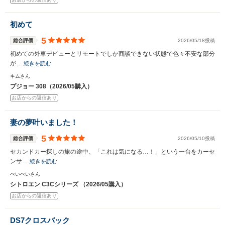
初めて
5
総合評価
2026/05/18投稿
初めての外車デビューとリモートでしか商談できない状態で色々不安な部分
が…
続きを読む
キムさん
プジョー 308（2026/05購入）
お店からの返信あり
妻の夢叶いました！
5
総合評価
2026/05/10投稿
セカンドカー探しの旅の途中、「これは気になる…！」という一台をカーセ
ンサ…
続きを読む
ぺいぺいさん
シトロエン C3Cシリーズ （2026/05購入）
お店からの返信あり
DS7クロスバック