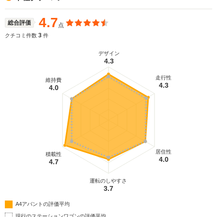
4.7
総合評価
点
3
クチコミ件数
件
デザイン
4.3
走行性
維持費
4.3
4.0
居住性
積載性
4.0
4.7
運転のしやすさ
3.7
A4アバントの評価平均
現行のステーションワゴンの評価平均