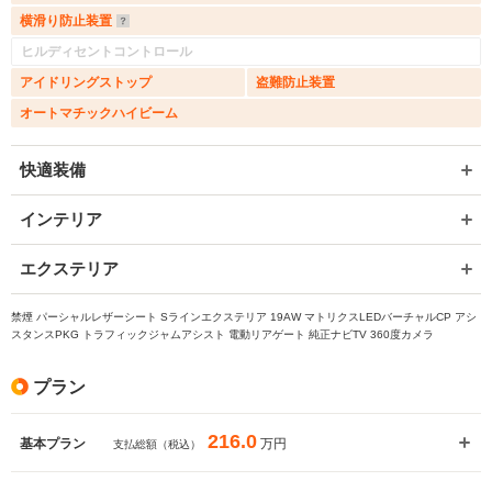
横滑り防止装置
ヒルディセントコントロール
アイドリングストップ
盗難防止装置
オートマチックハイビーム
快適装備
インテリア
エクステリア
禁煙 パーシャルレザーシート Sラインエクステリア 19AW マトリクスLEDバーチャルCP アシ
スタンスPKG トラフィックジャムアシスト 電動リアゲート 純正ナビTV 360度カメラ
プラン
216.0
万円
基本プラン
支払総額（税込）