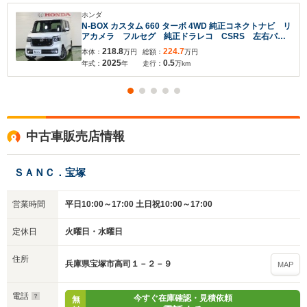
ホンダ
N-BOX カスタム 660 ターボ 4WD 純正コネクトナビ リ
アカメラ フルセグ 純正ドラレコ CSRS 左右パワ
ースライドドア ETC シートヒーター 夏冬タイヤ
218.8
224.7
本体：
万円
総額：
万円
2025
0.5
年式：
年
走行：
万km
中古車販売店情報
ＳＡＮＣ．宝塚
営業時間
平日10:00～17:00 土日祝10:00～17:00
定休日
火曜日・水曜日
住所
兵庫県宝塚市高司１－２－９
MAP
電話
今すぐ在庫確認・見積依頼
無