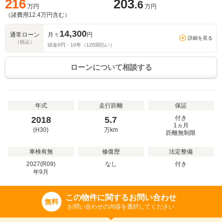
216
203
.6
万円
万円
（諸費用
12.4
万円含む）
14,300
通常ローン
月々
円
詳細を見る
（税込）
頭金
0
円・
10
年（
120
回払い）
ローンについて相談する
年式
走行距離
保証
付き
2018
5.7
1ヵ月
(H30)
万
km
距離無制限
車検有無
修復歴
法定整備
2027(R09)
なし
付き
年
9
月
この物件に関するお問い合わせ
無料
お問い合わせの内容を選択してください