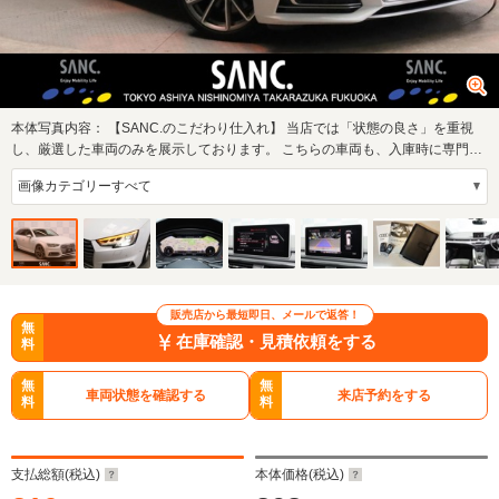
本体写真内容：
【SANC.のこだわり仕入れ】 当店では「状態の良さ」を重視
し、厳選した車両のみを展示しております。 こちらの車両も、入庫時に専門ス
タッフが細部…
販売店から最短即日、メールで返答！
無
在庫確認・見積依頼をする
料
無
無
車両状態を確認する
来店予約をする
料
料
支払総額(税込)
本体価格(税込)