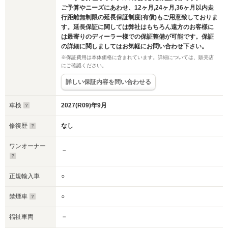
ご予算やニーズにあわせ、12ヶ月,24ヶ月,36ヶ月以内走
行距離無制限の延長保証制度(有償)もご用意致しておりま
す。延長保証に関しては弊社はもちろん遠方のお客様に
は最寄りのディーラー様での保証整備が可能です。保証
の詳細に関しましてはお気軽にお問い合わせ下さい。
※保証費用は本体価格に含まれています。詳細については、販売店
にご確認ください。
詳しい保証内容を問い合わせる
車検
2027(R09)年9月
修復歴
なし
ワンオーナー
－
正規輸入車
○
禁煙車
○
福祉車両
－