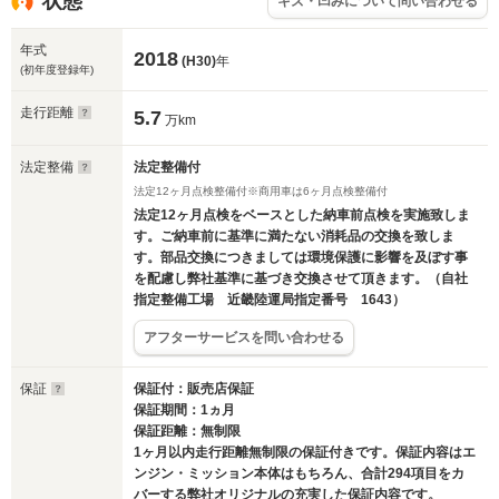
状態
キズ・凹みについて問い合わせる
年式
2018
(H30)
年
(初年度登録年)
走行距離
5.7
万km
法定整備
法定整備付
法定12ヶ月点検整備付※商用車は6ヶ月点検整備付
法定12ヶ月点検をベースとした納車前点検を実施致しま
す。ご納車前に基準に満たない消耗品の交換を致しま
す。部品交換につきましては環境保護に影響を及ぼす事
を配慮し弊社基準に基づき交換させて頂きます。（自社
指定整備工場 近畿陸運局指定番号 1643）
アフターサービスを問い合わせる
保証
保証付：販売店保証
保証期間：1ヵ月
保証距離：無制限
1ヶ月以内走行距離無制限の保証付きです。保証内容はエ
ンジン・ミッション本体はもちろん、合計294項目をカ
バーする弊社オリジナルの充実した保証内容です。