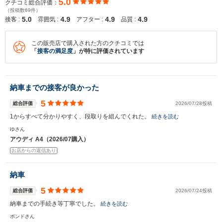
5.0
クチコミ総合評価：
（投稿数69件）
5.0
4.9
4.9
4.9
接客 :
雰囲気 :
アフター :
品質 :
この販売店で購入された方のクチコミでは
「
接客の満足度
」が特に評価されています
納車までの接客が良かった
5
総合評価
2026/07/28投稿
1からすべて分かりやすく、段取りを組んでくれた。
続きを読む
ゆさん
アウディ A4（2026/07購入）
お店からの返信あり
納車
5
総合評価
2026/07/24投稿
納車までの手続き等丁寧でした。
続きを読む
ボンドさん