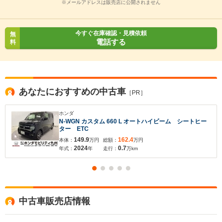
※メールアドレスは販売店に公開されません
今すぐ在庫確認・見積依頼
無
電話する
料
入力途中の情報を保存しますか？
※次回問い合わせをする際に自動入力されます
※保存された情報は
90
日で破棄されます
あなたにおすすめの中古車
［PR］
いいえ
はい
ホンダ
N-WGN カスタム 660 L オートハイビーム シートヒー
ター ETC
149.9
162.4
本体：
万円
総額：
万円
2024
0.7
年式：
年
走行：
万km
中古車販売店情報