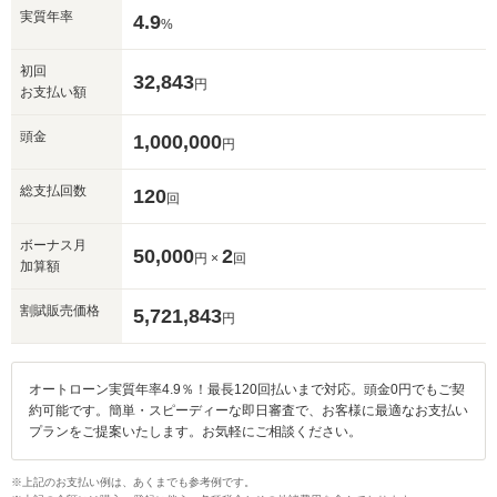
実質年率
4.9
%
初回
32,843
円
お支払い額
頭金
1,000,000
円
総支払回数
120
回
ボーナス月
50,000
2
円 ×
回
加算額
割賦販売価格
5,721,843
円
オートローン実質年率4.9％！最長120回払いまで対応。頭金0円でもご契
約可能です。簡単・スピーディーな即日審査で、お客様に最適なお支払い
プランをご提案いたします。お気軽にご相談ください。
※上記のお支払い例は、あくまでも参考例です。