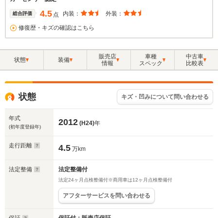
4.5
内装：
外装：
総合評価
点
修復歴・キズの確認はこちら
販売店
車種
中古車
状態
装備
情報
スペック
比較表
状態
キズ・凹みについて問い合わせる
年式
2012
(H24)
年
(初年度登録年)
走行距離
4.5
万km
法定整備
法定整備付
法定24ヶ月点検整備付※商用車は12ヶ月点検整備付
アフターサービスを問い合わせる