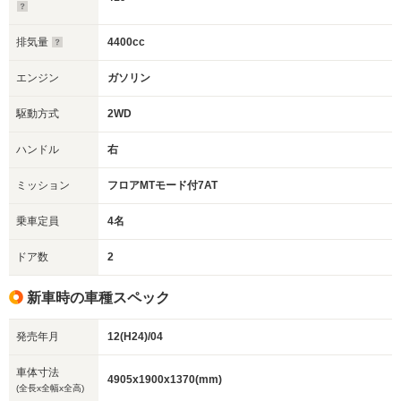
排気量
4400cc
エンジン
ガソリン
駆動方式
2WD
ハンドル
右
ミッション
フロアMTモード付7AT
乗車定員
4名
ドア数
2
新車時の車種スペック
発売年月
12(H24)/04
車体寸法
4905x1900x1370(mm)
(全長x全幅x全高)