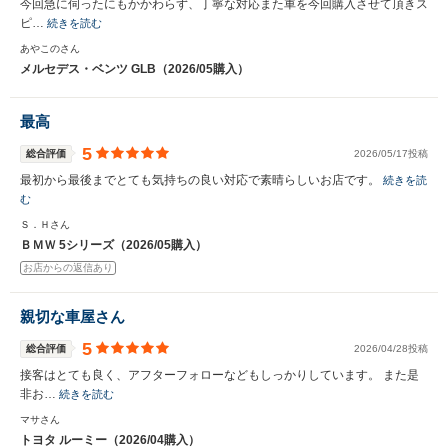
今回急に伺ったにもかかわらず、丁寧な対応また車を今回購入させて頂きス
ピ…
続きを読む
あやこのさん
メルセデス・ベンツ GLB（2026/05購入）
最高
5
総合評価
2026/05/17投稿
最初から最後までとても気持ちの良い対応で素晴らしいお店です。
続きを読
む
Ｓ．Ｈさん
ＢＭＷ 5シリーズ（2026/05購入）
お店からの返信あり
親切な車屋さん
5
総合評価
2026/04/28投稿
接客はとても良く、アフターフォローなどもしっかりしています。 また是
非お…
続きを読む
マサさん
トヨタ ルーミー（2026/04購入）