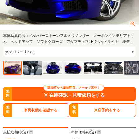
本体写真内容：
シルバーストーンフルメリノレザー カーボンインテリアトリ
ム ヘッドアップ ソフトクローズ アダプティブLEDヘッドライト 地デ
ジ 白革 トッ…
販売店から最短即日、メールで返答！
無
在庫確認・見積依頼をする
料
無
無
車両状態を確認する
来店予約をする
料
料
支払総額(税込)
本体価格(税込)