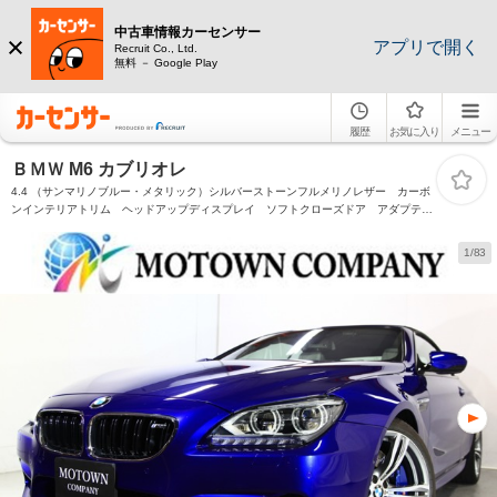
中古車情報カーセンサー
アプリで開く
Recruit Co., Ltd.
無料 － Google Play
履歴
お気に入り
メニュー
ＢＭＷ M6 カブリオレ
4.4 （サンマリノブルー・メタリック）シルバーストーンフルメリノレザー カーボ
ンインテリアトリム ヘッドアップディスプレイ ソフトクローズドア アダプティ
ブLEDヘッドライト 純正HDDナビ 地デジ 白革 トップビューカメラ 純正20イ
ンチAW
1/83