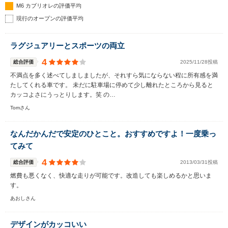
M6 カブリオレの評価平均
現行のオープンの評価平均
ラグジュアリーとスポーツの両立
4
総合評価
2025/11/28投稿
不満点を多く述べてしましましたが、それすら気にならない程に所有感を満
たしてくれる車です。 未だに駐車場に停めて少し離れたところから見ると
カッコよさにうっとりします。笑 の…
Tomさん
なんだかんだで安定のひとこと。おすすめですよ！一度乗っ
てみて
4
総合評価
2013/03/31投稿
燃費も悪くなく、快適な走りが可能です。改造しても楽しめるかと思いま
す。
あおしさん
デザインがカッコいい