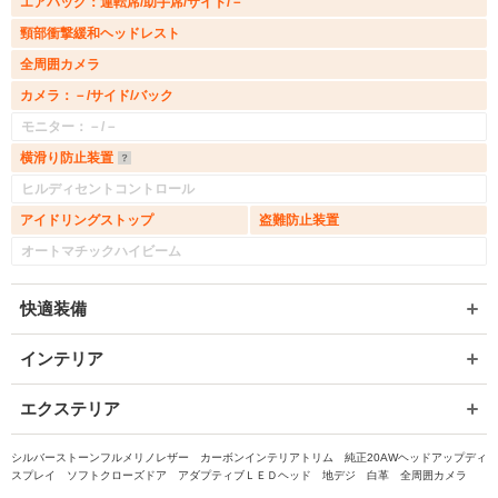
エアバッグ：運転席/助手席/サイド/－
頸部衝撃緩和ヘッドレスト
全周囲カメラ
カメラ：－/サイド/バック
モニター：－/－
横滑り防止装置
ヒルディセントコントロール
アイドリングストップ
盗難防止装置
オートマチックハイビーム
快適装備
インテリア
エクステリア
シルバーストーンフルメリノレザー カーボンインテリアトリム 純正20AWヘッドアップディ
スプレイ ソフトクローズドア アダプティブＬＥＤヘッド 地デジ 白革 全周囲カメラ