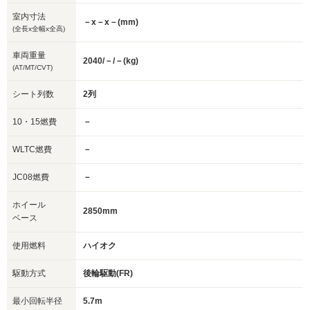
室内寸法
－x－x－(mm)
(全長x全幅x全高)
車両重量
2040/－/－(kg)
(AT/MT/CVT)
シート列数
2列
10・15燃費
－
WLTC燃費
－
JC08燃費
－
ホイール
2850mm
ベース
使用燃料
ハイオク
駆動方式
後輪駆動(FR)
最小回転半径
5.7m