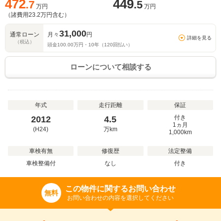
472
449
.7
.5
万円
万円
（諸費用
23.2
万円含む）
31,000
通常ローン
月々
円
詳細を見る
（税込）
頭金
100.00
万円・
10
年（
120
回払い）
ローンについて相談する
年式
走行距離
保証
付き
2012
4.5
1ヵ月
(H24)
万
km
1,000km
車検有無
修復歴
法定整備
車検整備付
なし
付き
この物件に関するお問い合わせ
無料
お問い合わせの内容を選択してください