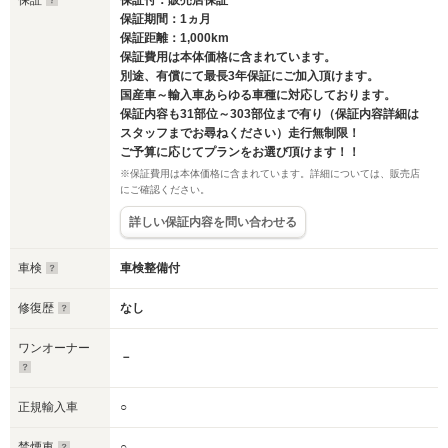
保証
保証付：販売店保証
保証期間：1ヵ月
保証距離：1,000km
保証費用は本体価格に含まれています。
別途、有償にて最長3年保証にご加入頂けます。
国産車～輸入車あらゆる車種に対応しております。
保証内容も31部位～303部位まで有り（保証内容詳細は
スタッフまでお尋ねください）走行無制限！
ご予算に応じてプランをお選び頂けます！！
※保証費用は本体価格に含まれています。詳細については、販売店
にご確認ください。
詳しい保証内容を問い合わせる
車検
車検整備付
修復歴
なし
ワンオーナー
－
正規輸入車
○
禁煙車
○