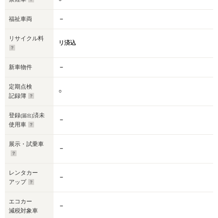
福祉車両
－
リサイクル料
リ済込
新車物件
－
定期点検
○
記録簿
登録
済未
(届出)
－
使用車
展示・試乗車
－
レンタカー
－
アップ
エコカー
－
減税対象車