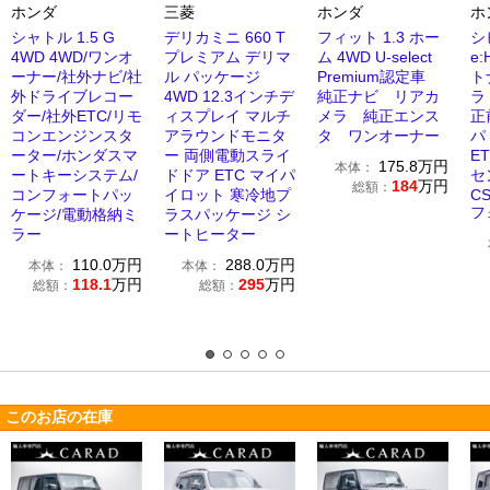
ホンダ
三菱
ホンダ
ホ
シャトル 1.5 G
デリカミニ 660 T
フィット 1.3 ホー
シ
4WD 4WD/ワンオ
プレミアム デリマ
ム 4WD U-select
e
ーナー/社外ナビ/社
ル パッケージ
Premium認定車
ト
外ドライブレコー
4WD 12.3インチデ
純正ナビ リアカ
ラ
ダー/社外ETC/リモ
ィスプレイ マルチ
メラ 純正エンス
正
コンエンジンスタ
アラウンドモニタ
タ ワンオーナー
パ
ーター/ホンダスマ
ー 両側電動スライ
E
175.8
万円
本体：
ートキーシステム/
ドドア ETC マイパ
セ
184
万円
総額：
コンフォートパッ
イロット 寒冷地プ
C
フ
ケージ/電動格納ミ
ラスパッケージ シ
ラー
ートヒーター
110.0
万円
288.0
万円
本体：
本体：
118.1
万円
295
万円
総額：
総額：
このお店の在庫