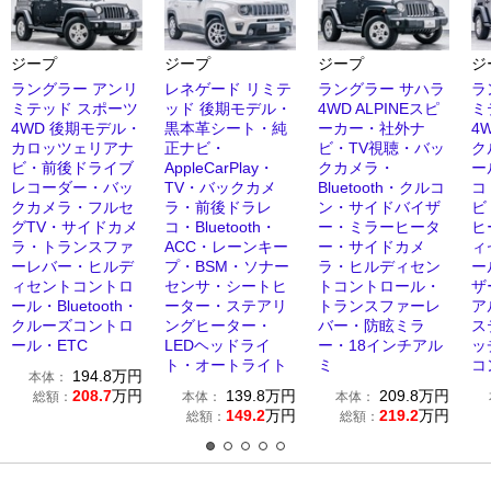
ジープ
ジープ
ジープ
ジ
ラングラー アンリ
レネゲード リミテ
ラングラー サハラ
ラ
ミテッド スポーツ
ッド 後期モデル・
4WD ALPINEスピ
ミ
4WD 後期モデル・
黒本革シート・純
ーカー・社外ナ
4
カロッツェリアナ
正ナビ・
ビ・TV視聴・バッ
ク
ビ・前後ドライブ
AppleCarPlay・
クカメラ・
ー
レコーダー・バッ
TV・バックカメ
Bluetooth・クルコ
コ
クカメラ・フルセ
ラ・前後ドラレ
ン・サイドバイザ
ビ
グTV・サイドカメ
コ・Bluetooth・
ー・ミラーヒータ
ヒ
ラ・トランスファ
ACC・レーンキー
ー・サイドカメ
ィ
ーレバー・ヒルデ
プ・BSM・ソナー
ラ・ヒルディセン
ー
ィセントコントロ
センサ・シートヒ
トコントロール・
ザ
ール・Bluetooth・
ーター・ステアリ
トランスファーレ
ア
クルーズコントロ
ングヒーター・
バー・防眩ミラ
ス
ール・ETC
LEDヘッドライ
ー・18インチアル
ッ
ト・オートライト
ミ
コ
194.8
万円
本体：
208.7
万円
139.8
万円
209.8
万円
総額：
本体：
本体：
149.2
万円
219.2
万円
総額：
総額：