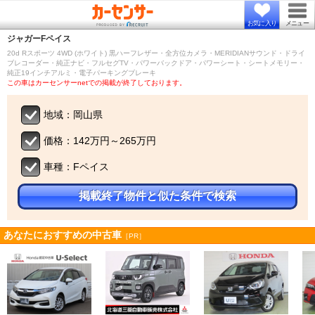
お気に入り
メニュー
ジャガー
Fペイス
20d Rスポーツ 4WD (ホワイト) 黒ハーフレザー・全方位カメラ・MERIDIANサウンド・ドライ
ブレコーダー・純正ナビ・フルセグTV・パワーバックドア・パワーシート・シートメモリー・
純正19インチアルミ・電子パーキングブレーキ
この車はカーセンサーnetでの掲載が終了しております。
地域：岡山県
価格：142万円～265万円
車種：Fペイス
掲載終了物件と似た条件で検索
あなたにおすすめの中古車
［PR］