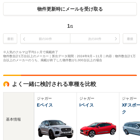
物件更新時にメールを受け取る
1
/1
最初
前の30件
次の30件
最後
※人気のクルマは平均1ヶ月で掲載終了
物件数合計1万台以上のメーカー｜算出データ期間：2024年9月～11月｜内容：物件数合計1万
台以上のメーカーのうち、掲載が終了した物件数が1,000台以上の場合
よく一緒に検討される車種を比較
ジャガー
ジャガー
ジャガー
Eペイス
Iペイス
XFスポ
ク
基本情報