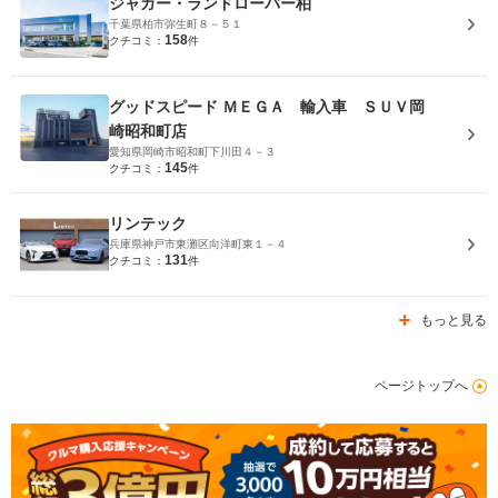
ジャガー・ランドローバー柏
千葉県柏市弥生町８－５１
158
クチコミ：
件
グッドスピード ＭＥＧＡ 輸入車 ＳＵＶ岡
崎昭和町店
愛知県岡崎市昭和町下川田４－３
145
クチコミ：
件
リンテック
兵庫県神戸市東灘区向洋町東１－４
131
クチコミ：
件
もっと見る
ページトップへ