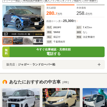
ディーラー保証
車両品質評価書付
購入プラン付
オンライン相談可
360°画像付
ルーズコントロール ブラインドスポットアシスト パワー
ジェスチャーテールゲート 運転席シートメモリ
支払総額
本体価格
280.
258.
7
0
万円
万円
25,300
残価ローン
月々
円
年式
2019
年
走行
7.4
万km
車検
'28/02
修復
なし
保証
保証付
整備
法定整備付
住所
千葉県柏市
今すぐ在庫確認・見積依頼
無
電話する
料
販売店：
ジャガー・ランドローバー柏
あなたにおすすめの中古車
［PR］