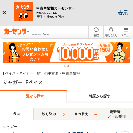
中古車情報カーセンサー
表示
Recruit Co., Ltd.
無料 － Google Play
履歴
お気に入り
メニュー
Fペイス・ネイビー［紺］の中古車・中古車情報
ジャガー Fペイス
一覧から探す
地図から探す
更新時に
6
絞り込み
並べ替え
台
メール受信
ジャガー