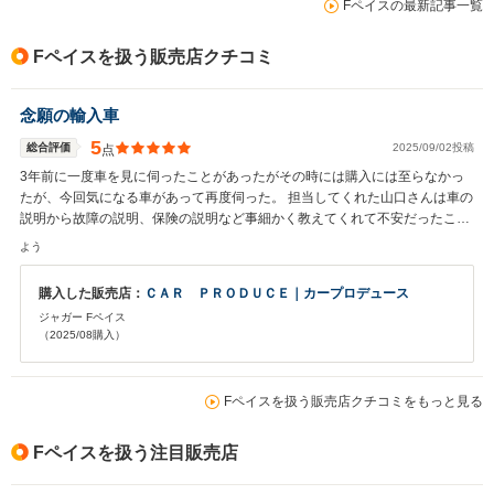
Fペイスの最新記事一覧
Fペイスを扱う販売店クチコミ
念願の輸入車
5
総合評価
2025/09/02投稿
点
3年前に一度車を見に伺ったことがあったがその時には購入には至らなかっ
たが、今回気になる車があって再度伺った。 担当してくれた山口さんは車の
説明から故障の説明、保険の説明など事細かく教えてくれて不安だったこと
も解消してくれて購入に至った。 車の事は全て山口さんにお願いしようと思
よう
っています！ ありがとうございました！
購入した販売店：
ＣＡＲ ＰＲＯＤＵＣＥ｜カープロデュース
ジャガー Fペイス
（2025/08購入）
Fペイスを扱う販売店クチコミをもっと見る
Fペイスを扱う注目販売店