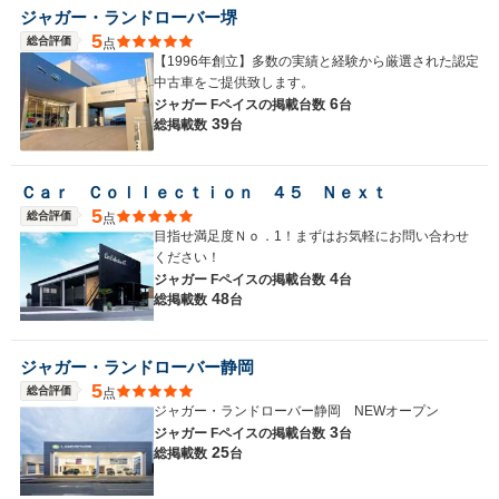
ジャガー・ランドローバー堺
5
総合評価
点
【1996年創立】多数の実績と経験から厳選された認定
中古車をご提供致します。
6
ジャガー Fペイスの
掲載台数
台
39
総掲載数
台
Ｃａｒ Ｃｏｌｌｅｃｔｉｏｎ ４５ Ｎｅｘｔ
5
総合評価
点
目指せ満足度Ｎｏ．1！まずはお気軽にお問い合わせ
ください！
4
ジャガー Fペイスの
掲載台数
台
48
総掲載数
台
ジャガー・ランドローバー静岡
5
総合評価
点
ジャガー・ランドローバー静岡 NEWオープン
3
ジャガー Fペイスの
掲載台数
台
25
総掲載数
台