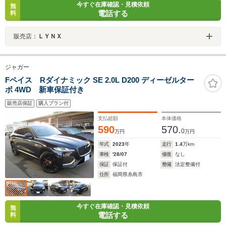
今すぐ在庫確認・見積依頼
無
電話する
料
販売店：
ＬＹＮＸ
ジャガー
Fペイス Rダイナミック SE 2.0L D200 ディーゼルター
ボ 4WD 新車保証付き
販売店保証
購入プラン付
支払総額
本体価格
590
570.
0
万円
万円
年式
2023
年
走行
1.4
万km
車検
'28/07
修復
なし
保証
保証付
整備
法定整備付
住所
福岡県糸島市
今すぐ在庫確認・見積依頼
無
電話する
料