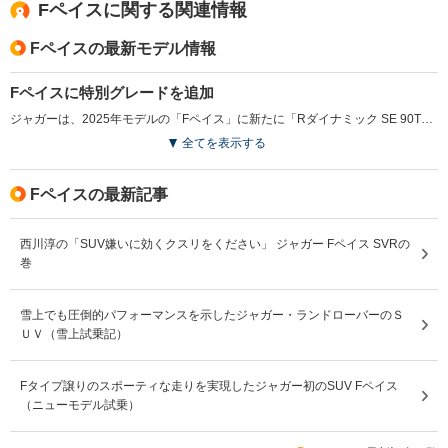
Fペイスに関する関連情報
Fペイスの最新モデル情報
Fペイスに特別グレードを追加
ジャガーは、2025年モデルの「Fペイス」に新たに「Rダイナミック SE 90TH アニバーサリー エディション」を追加し、2024年5月から受注を開始した。この特別グレードは、ジャガーの90年の歴史を称えるものであり、限定バッジやスライディングパノラミックルーフ、電動調整ステアリングコラムなどの人気オプションが標準装備される。ディーゼルモデル「D200」とガソリンモデル「P250」の両方が用意され、21インチのグロスブラックアロイホイールやヘッドアップディスプレイも搭載される。ジャガーは、今後の「REIMAGINE」戦略に基づき、2025年以降のEVブランドへの進化を目指す中、この特別モデルを通じて革新性を称える特別グレードを発売した。（2024.5）
全てを表示する
Fペイスの最新記事
西川淳の「SUV嫌いに効くクスリをください」 ジャガー Fペイス SVRの
巻
雪上でも圧倒的パフォーマンスを示したジャガー・ランドローバーのＳ
ＵＶ（雪上試乗記）
Fタイプ譲りのスポーティな走りを実現したジャガー初のSUV Fペイス
（ニューモデル試乗）