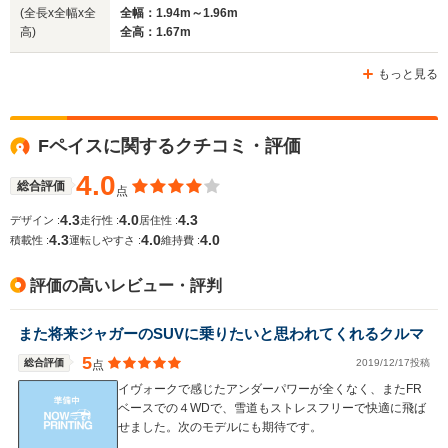
(全長x全幅x全
全幅：1.94m～1.96m
高)
全高：1.67m
ホイールベース
ホイールベース
ホイー
-m
-m
もっと見る
10.0～14.3km/L
11.2～14.
└市街地:7.0～
└市街地:8
Fペイスに関するクチコミ・評価
16.8km/L
11.0km/L
WLTCモード
└郊外:10.1～
-
└郊外:11.
燃費
4.0
13.4km/L
14.1km/L
総合評価
点
└高速道路:11.9～
└高速道路:
4.3
4.0
4.3
デザイン :
走行性 :
居住性 :
16.0km/L
17.2km/L
4.3
4.0
4.0
積載性 :
運転しやすさ :
維持費 :
排気量
1498～1999cc
-
1995～19
評価の高いレビュー・評判
駆動方式
4WD
4WD
FR、4WD
また将来ジャガーのSUVに乗りたいと思われてくれるクルマ
5
総合評価
2019/12/17投稿
点
イヴォークで感じたアンダーパワーが全くなく、またFR
ベースでの４WDで、雪道もストレスフリーで快適に飛ば
せました。次のモデルにも期待です。