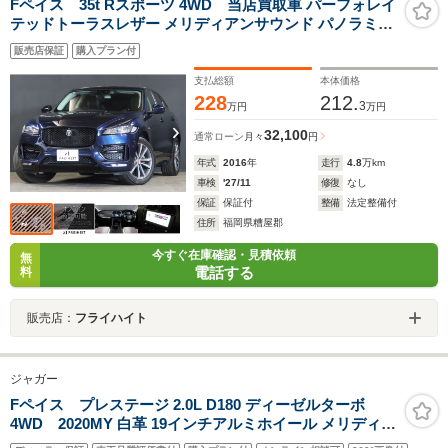
Fペイス 35t Rスポーツ 4WD 当店買取車 パーフォレイ
テッドトーラスレザー メリディアンサウンド パノラミッ
クルーフ アラウンドビューモニター ACC 電動サイドス
販売店保証
購入プラン付
テップ シートヒーター アダプティブLEDライト 電動テー
ルゲート 禁煙車
支払総額
本体価格
228
212.
3
万円
万円
32,100
通常ローン
月々
円
年式
2016
年
走行
4.8
万km
車検
'27/11
修復
なし
保証
保証付
整備
法定整備付
住所
福岡県糟屋郡
今すぐ在庫確認・見積依頼
無
電話する
料
販売店：
フライハイト
ジャガー
Fペイス プレステージ 2.0L D180 ディーゼルターボ
4WD 2020MY 白革 19インチアルミホイール メリディア
ンサウンド シートヒーター 液晶メーター アダプティブク