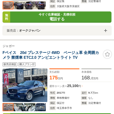
保証
保証無
整備
法定整備付
住所
大阪府大阪市浪速区
今すぐ在庫確認・見積依頼
無
電話する
料
販売店：
オークジャパン
ジャガー
Fペイス 20d プレステージ 4WD ベージュ革 全周囲カ
メラ 禁煙車 ETC2.0 アンビエントライト TV
販売店保証
購入プラン付
支払総額
本体価格
175
168.
0
万円
万円
25,100
通常ローン
月々
円
年式
2017
年
走行
9.7
万km
車検
車検整備付
修復
なし
保証
保証付
整備
法定整備付
住所
埼玉県幸手市