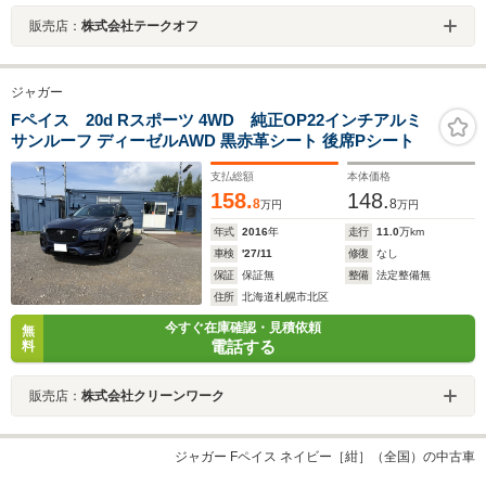
販売店：
株式会社テークオフ
ジャガー
Fペイス 20d Rスポーツ 4WD 純正OP22インチアルミ
サンルーフ ディーゼルAWD 黒赤革シート 後席Pシート
支払総額
本体価格
158.
148.
8
8
万円
万円
年式
2016
年
走行
11.0
万km
車検
'27/11
修復
なし
保証
保証無
整備
法定整備無
住所
北海道札幌市北区
今すぐ在庫確認・見積依頼
無
電話する
料
販売店：
株式会社クリーンワーク
ジャガー Fペイス ネイビー［紺］（全国）の中古車