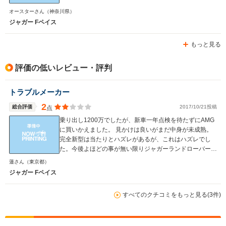
オースターさん
（神奈川県）
ジャガー Fペイス
もっと見る
評価の低いレビュー・評判
トラブルメーカー
2
総合評価
2017/10/21投稿
点
乗り出し1200万でしたが、新車一年点検を待たずにAMG
に買いかえました。 見かけは良いがまだ中身が未成熟。
完全新型は当たりとハズレがあるが、これはハズレでし
た。今後よほどの事が無い限りジャガーランドローバーは
買いません
蓮さん
（東京都）
ジャガー Fペイス
すべてのクチコミをもっと見る(3件)