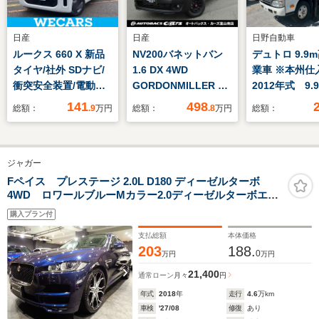
日産
日産
日野自動車
ルークス 660 X 新品
NV200バネットバン
デュトロ 9.9
タイヤ/社外 SDナビ/
1.6 DX 4WD
業車 ※本州
衝突安全装置/電動ス
GORDONMILLER C-
2012年式 9
ライドドア/全方位モ
01 天然木仕上
チールバケット
141
498
総額：
.9
万円
総額：
.8
万円
総額：
ニター/車線逸脱防止
格納 フル装
支援システム/ヘッド
アバッグ 5
ランプ
走行3.4万Km
ジャガー
LED/Bluetooth接
ゼル アイチ
続/ETC/EBD付ABS/横
SB10A 排気
Fペイス プレステージ 2.0L D180 ディーゼルターボ
4WD ロワールブルーMカラー2.0ディーゼルターボエン
滑り防止装置
4000cc
ジン9速ATパドルS白革シートインテリア車高調22アルミ
購入プラン付
MERIDIANサウンドワイドナビTV360度カメラクルーズC
パワーシートシートヒーターシートエアコンETCスマー
支払総額
本体価格
トキーBSM
203
188.
0
万円
万円
21,400
通常ローン
月々
円
年式
2018
年
走行
4.6
万km
車検
'27/08
修復
あり