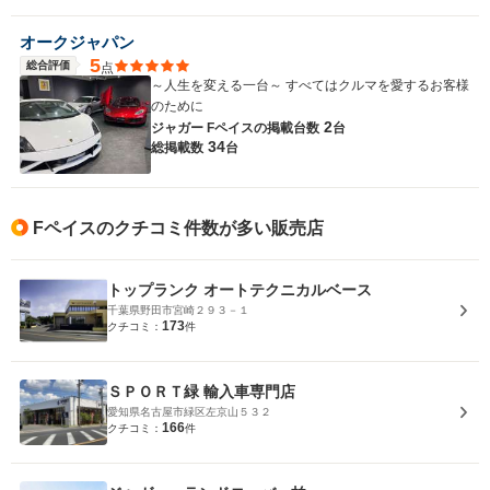
オークジャパン
5
総合評価
点
～人生を変える一台～ すべてはクルマを愛するお客様
のために
2
ジャガー Fペイスの
掲載台数
台
34
総掲載数
台
Fペイスのクチコミ件数が多い販売店
トップランク オートテクニカルベース
千葉県野田市宮崎２９３－１
173
クチコミ：
件
ＳＰＯＲＴ緑 輸入車専門店
愛知県名古屋市緑区左京山５３２
166
クチコミ：
件