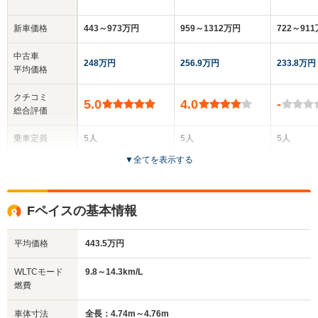
新車価格
443～973万円
959～1312万円
722～91
中古車
248万円
256.9万円
233.8万円
平均価格
クチコミ
5.0
4.0
-
総合評価
乗車定員
5人
5人
5人
▼
全てを表示する
ドア数
5ドア
5ドア
5ドア
全高
全高
全
Fペイスの基本情報
1.65m
1.57m
1
平均価格
443.5万円
全幅
全幅
全
WLTCモード
9.8～14.3km/L
サイズ
1.9m
1.9m
1.
燃費
全長
全長
(全長x全幅x全高)
4.41m
4.7m
4.97m
車体寸法
全長：4.74m～4.76m