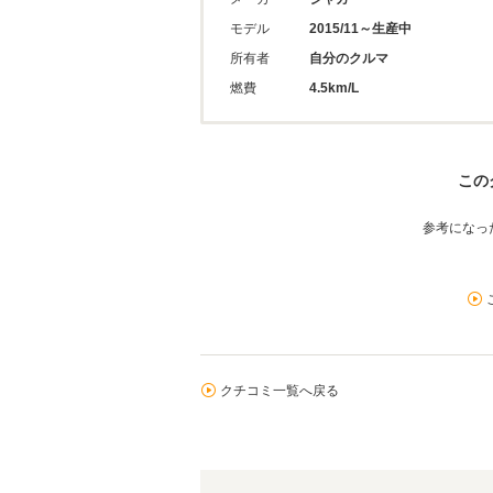
モデル
2015/11～生産中
所有者
自分のクルマ
燃費
4.5km/L
この
参考になった
クチコミ一覧へ戻る