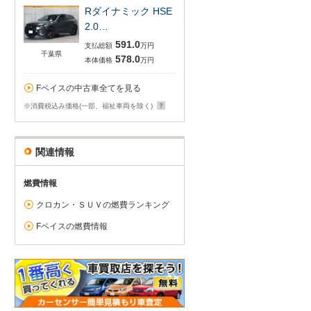
Rダイナミック HSE
2.0…
591.0
支払総額
万円
千葉県
578.0
本体価格
万円
Fペイスの中古車全てを見る
※消費税込み価格(一部、福祉車両を除く)
関連情報
燃費情報
クロカン・ＳＵＶの燃費ランキング
Fペイスの燃費情報