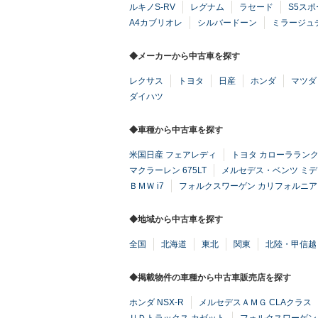
ルキノS-RV
レグナム
ラセード
S5ス
A4カブリオレ
シルバードーン
ミラージュ
◆メーカーから中古車を探す
レクサス
トヨタ
日産
ホンダ
マツダ
ダイハツ
◆車種から中古車を探す
米国日産 フェアレディ
トヨタ カローララン
マクラーレン 675LT
メルセデス・ベンツ ミ
ＢＭＷ i7
フォルクスワーゲン カリフォルニア
◆地域から中古車を探す
全国
北海道
東北
関東
北陸・甲信越
◆掲載物件の車種から中古車販売店を探す
ホンダ NSX-R
メルセデスＡＭＧ CLAクラス