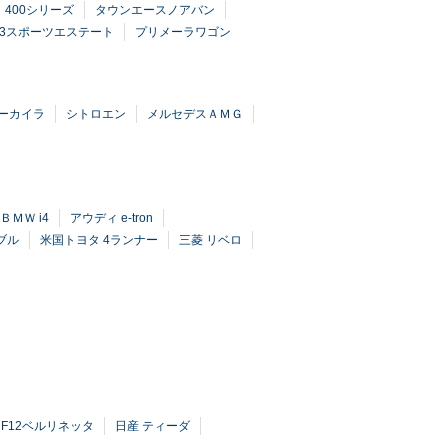
400シリーズ
タウンエースノアバン
-3スポーツエステート
プリメーラワゴン
ーカイラ
シトロエン
メルセデスＡＭＧ
ＢＭＷ i4
アウディ e-tron
ブル
米国トヨタ 4ランナー
三菱 リベロ
 F12ベルリネッタ
日産 ティーダ