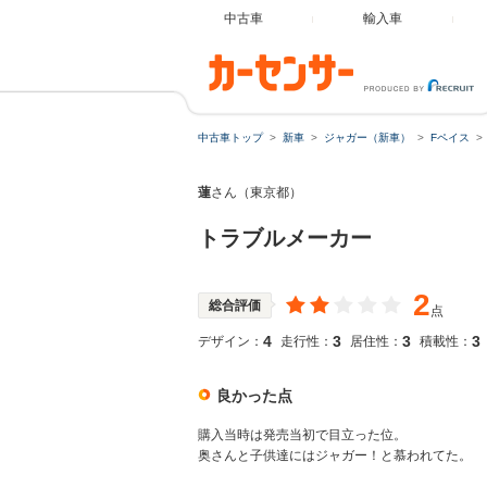
中古車
輸入車
中古車トップ
新車
ジャガー（新車）
Fペイス
蓮
さん（東京都）
トラブルメーカー
2
総合評価
点
4
3
3
3
デザイン：
走行性：
居住性：
積載性：
良かった点
購入当時は発売当初で目立った位。
奥さんと子供達にはジャガー！と慕われてた。