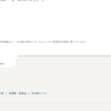
 ルポ
ロールスロイス カマーグ
基本情報など、その他の項目についてもメーカー発表時の情報に基いています。
入車
車買取・車査定
中古車リース