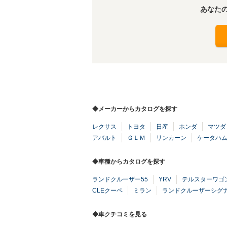
あなた
◆メーカーからカタログを探す
レクサス
トヨタ
日産
ホンダ
マツダ
アバルト
ＧＬＭ
リンカーン
ケータハ
◆車種からカタログを探す
ランドクルーザー55
YRV
テルスターワゴ
CLEクーペ
ミラン
ランドクルーザーシグ
◆車クチコミを見る