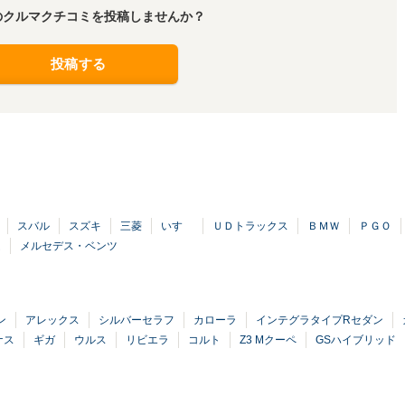
のクルマクチコミを投稿しませんか？
投稿する
スバル
スズキ
三菱
いすゞ
ＵＤトラックス
ＢＭＷ
ＰＧＯ
ム
メルセデス・ベンツ
ン
アレックス
シルバーセラフ
カローラ
インテグラタイプRセダン
ナス
ギガ
ウルス
リビエラ
コルト
Z3 Mクーペ
GSハイブリッド