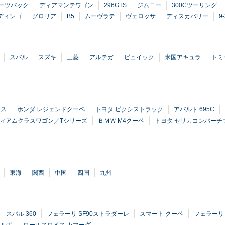
ポーツバック
ディアマンテワゴン
296GTS
ジムニー
300Cツーリング
ディンゴ
グロリア
B5
ムーヴラテ
ヴェロッサ
ディスカバリー
9
スバル
スズキ
三菱
アルテガ
ビュイック
米国アキュラ
トミ
クス
ホンダ レジェンドクーペ
トヨタ ピクシストラック
アバルト 695C
ディアムクラスワゴン／Tシリーズ
ＢＭＷ M4クーペ
トヨタ セリカコンバーチ
東海
関西
中国
四国
九州
スバル 360
フェラーリ SF90ストラダーレ
スマート クーペ
フェラーリ