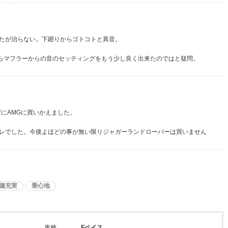
たが治らない。下廻りからゴトコトと異音。
ならマフラーからの音のセッティングをもう少し良く出来たのではと疑問。
ずにAMGに買いかえました。
レでした。今後よほどの事が無い限りジャガーランドローバーは買いません
備充実
乗心地
車種
Fペイス