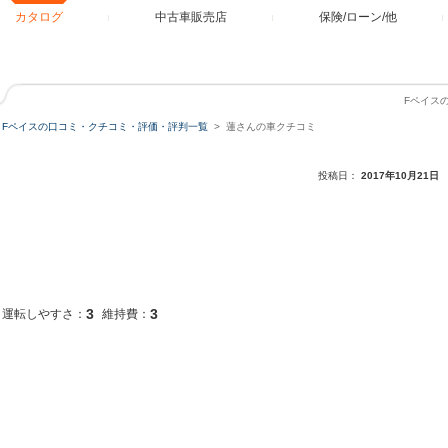
カタログ
中古車販売店
保険/ローン/他
Fペイス
Fペイスの口コミ・クチコミ・評価・評判一覧
蓮さんの車クチコミ
投稿日：
2017年10月21日
3
3
運転しやすさ：
維持費：