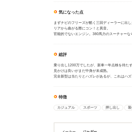
気になった点
まずナビのフリーズが酷く三回ディーラーに出し
リアから曲がる際にコン！と異音。
官能的でないエンジン。380馬力のスーチャー
総評
乗り出し1200万でしたが、新車一年点検を待た
見かけは良いがまだ中身が未成熟。
完全新型は当たりとハズレがあるが、これはハズ
特徴
カジュアル
スポーツ
押し出し
装
メーカー
ジャガー