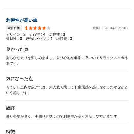
利便性が高い車
4
総合評価
投稿日：
2013
年
03
月
23
日
3
4
3
デザイン :
走行性 :
居住性 :
3
4
3
積載性 :
運転しやすさ :
維持費 :
良かった点
滑らかな走りを楽しめますし、乗り心地が非常に良いのでリラックス出来る
車です。
気になった点
もう少し室内が広ければ、大人数で乗っても窮屈感を感じなかったかなあと
いう感じです。
総評
乗り心地が良く、小回りも効くので利便性が高く運転しやすい車です。
特徴