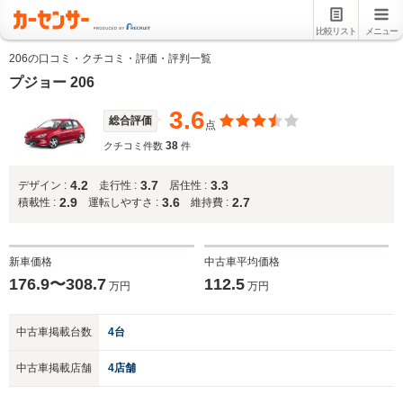
比較リスト
メニュー
206の口コミ・クチコミ・評価・評判一覧
プジョー 206
3.6
総合評価
点
38
クチコミ件数
件
4.2
3.7
3.3
デザイン :
走行性 :
居住性 :
2.9
3.6
2.7
積載性 :
運転しやすさ :
維持費 :
新車価格
中古車平均価格
176.9〜308.7
112.5
万円
万円
中古車掲載台数
4台
中古車掲載店舗
4店舗