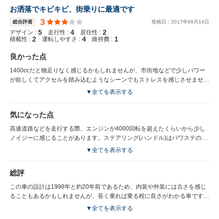
お洒落でキビキビ、街乗りに最適です
3
総合評価
投稿日：
2017
年
09
月
14
日
5
4
2
デザイン :
走行性 :
居住性 :
2
4
1
積載性 :
運転しやすさ :
維持費 :
良かった点
1400ccだと物足りなく感じるかもしれませんが、市街地などで少しパワー
が欲しくてアクセルを踏み込むようなシーンでもストレスを感じさせませ
ん。キビキビとした走りで、追い越しも楽々とこなします。デザインは飽き
▼全てを表示する
がこなく、サイズもちょうど良いため気軽に乗れる輸入車だと思います。フ
ロントシートのサイズは標準的で、気楽さと十分なホールド性を感じること
気になった点
ができます。リアシートは大人二人が乗るのに十分なサイズです。横方向へ
のゆとりは少ないですが、ボディサイズを考えると十分に実用的です。
高速道路などを走行する際、エンジンが4000回転を超えたくらいから少し
ノイジーに感じることがあります。ステアリング(ハンドル)はパワステのわ
りに少し重めなので、女性の方には少し取り回し難く感じられるかもしれま
▼全てを表示する
せん。燃費は実測の市街地では14.0km/L、高速道路では19.0km/Lでした。
近年の同クラスの車と比較すると燃費の良さは全くおよびませんが、ある程
総評
度は運転の仕方で変わってくるように思います。
この車の設計は1998年と約20年前であるため、内装や外装には古さを感じ
ることもあるかもしれませんが、長く乗れば乗る程に良さがわかる車です。
街で見かけても一目置くような存在感があります。
▼全てを表示する