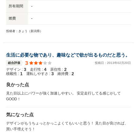
所有期間
-
燃費
-
投稿者：きょう（新潟県）
生活に必要な物であり、趣味などで欲が出るものだと思う。
3
総合評価
投稿日：
2013
年
02
月
20
日
3
4
2
デザイン :
走行性 :
居住性 :
1
3
2
積載性 :
運転しやすさ :
維持費 :
良かった点
見た目以上にパワーが強く加速しやすい。 安定走行してる感じがして
GOOD！
気になった点
デザインがもうちょっとかっこよくてもいいと思う！ 見た目が良ければ、
買い手増えそう！