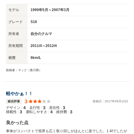
モデル
1999年5月～2007年3月
グレード
S16
所有者
自分のクルマ
所有期間
2011/4～2012/4
燃費
9km/L
投稿者：マック（香川県）
軽やかぁ！！
3
総合評価
投稿日：
2017
年
09
月
10
日
4
3
3
デザイン :
走行性 :
居住性 :
3
4
3
積載性 :
運転しやすさ :
維持費 :
良かった点
車体がコンパクトで視界も広く取り回しがほんとに楽でした。1.4ℓでしたが