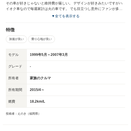
その車が好きじゃないと維持費が厳しい。 デザインが好きみたいですがハ
イオク車なので毎週家計は火の車です。 でも目立つし意外にファンが多い
車なので購入して良かったです。 荷物も意外に入ります。 音も静かで良か
▼全てを表示する
ったです。 中古で購入したので修理代はかかりましたがそれでも乗りやす
さ、デザインは国産車よりも良いなぁといつも思います。 セカンドカーで
特徴
したら凄くオススメな車です。
加速が良い
乗り心地が良い
モデル
1999年5月～2007年3月
グレード
-
所有者
家族のクルマ
所有期間
2015/4～
燃費
18.2km/L
投稿者：えのき（福岡県）