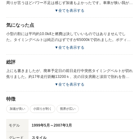
周りが言うほどパワー不足は感じず加速もよかったです。車庫が狭い我が家
にはちょうど良い大きさです。デザイン的に古さを感じないとよく周りから
▼全てを表示する
言われました。女房殿はこのデザインに惚れこれを決めました。
気になった点
小型の割には平均約10.0k/ℓと燃費は決していいものではありませんでし
た。タイミングベルトは純正のはずですが65000kで切れました。ボディが
ちょっと弱く手で押すと部分によってはぺこんとへこみました。乗り出して
▼全てを表示する
1週間後方向指示器が左右逆を示しました。スピードメーターが90000kで壊
れました。110000ｋで方向指示器が戻らなくなりました。
総評
上にも書きましたが、廃車予定日の前日走行中突然タイミングベルトが切れ
焦りました。約17年走行距離13200ｋ、次の日女房殿と涙目で別れを告げ
ました、、。それほど大きな故障もなく、一番心配してたミッショントラブ
▼全てを表示する
ルも無く17年しっかり走ってくれ感謝々と。いつかまた今度はプジョーの
オープンに乗りたいと思います。フランスのクルマはあまり高い評価ではな
特徴
いと思いますが今またシトロエンÇ3を購入し毎日快適に乗ってます。
加速が良い
小回りが利く
視界が広い
モデル
1999年5月～2007年3月
グレード
スタイル