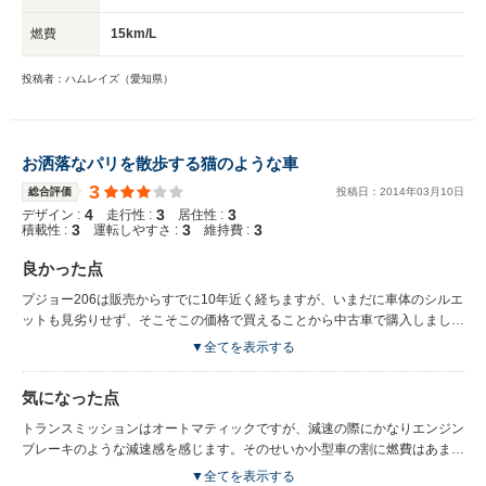
燃費
15km/L
投稿者：ハムレイズ（愛知県）
お洒落なパリを散歩する猫のような車
3
総合評価
投稿日：
2014
年
03
月
10
日
4
3
3
デザイン :
走行性 :
居住性 :
3
3
3
積載性 :
運転しやすさ :
維持費 :
良かった点
プジョー206は販売からすでに10年近く経ちますが、いまだに車体のシルエ
ットも見劣りせず、そこそこの価格で買えることから中古車で購入しまし
た。 やはり日本車と比べると社内装備はなれない点が多いですが、やはり
▼全てを表示する
フランスの雰囲気を感じさせるスタイルに満足されると思います。
気になった点
トランスミッションはオートマティックですが、減速の際にかなりエンジン
ブレーキのような減速感を感じます。そのせいか小型車の割に燃費はあまり
よくありません。
▼全てを表示する