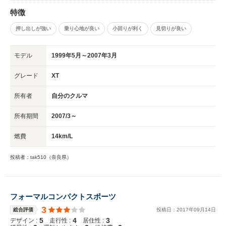
特徴
押し出しが強い
乗り心地が良い
小回りが利く
見切りが良い
モデル
1999年5月～2007年3月
グレード
XT
所有者
自分のクルマ
所有期間
2007/3～
燃費
14km/L
投稿者：tak510（奈良県）
フォーマルコンパクトスポーツ
3
総合評価
投稿日：
2017
年
09
月
14
日
5
4
3
デザイン :
走行性 :
居住性 :