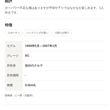
総評
少々パワー不足な感はありますが平坦や下りではなかなか楽しめます。1人
向きです。
特徴
スポーティ
ハンドリングが良い
小回りが利く
モデル
1999年5月～2007年3月
グレード
RC
所有者
自分のクルマ
所有期間
-
燃費
9.5km/L
投稿者：にー君（大阪府）