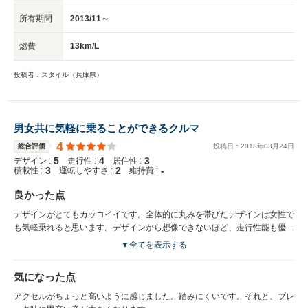
所有期間
2013/11～
燃費
13km/L
投稿者：スタイル（兵庫県）
男女共に気軽に乗ることができるクルマ
4
総合評価
投稿日：
2013
年
03
月
24
日
5
4
3
デザイン :
走行性 :
居住性 :
3
2
-
積載性 :
運転しやすさ :
維持費 :
良かった点
デザインがとてもカッコイイです。全体的に丸みを帯びたデザインは女性で
も気軽乗れると思います。デザインから想像できないほど、走行性能も優れ
ているクルマでした。
▼全てを表示する
気になった点
アクセルがちょっと高いように感じました。踏みにくいです。それと、ブレ