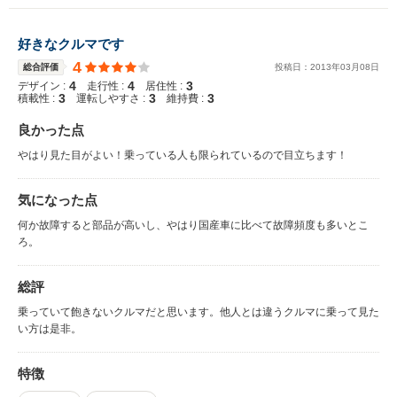
好きなクルマです
4
総合評価
投稿日：
2013
年
03
月
08
日
4
4
3
デザイン :
走行性 :
居住性 :
3
3
3
積載性 :
運転しやすさ :
維持費 :
良かった点
やはり見た目がよい！乗っている人も限られているので目立ちます！
気になった点
何か故障すると部品が高いし、やはり国産車に比べて故障頻度も多いとこ
ろ。
総評
乗っていて飽きないクルマだと思います。他人とは違うクルマに乗って見た
い方は是非。
特徴