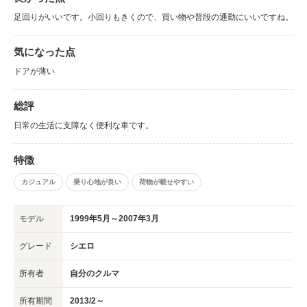
ことになりましたが、ライフスタイルの変化が無ければまだ乗っていたと思
足回りがいいです。小回りもきくので、買い物や普段の通勤にいいですね。
います。 「輸入車」ゆえの所有することの大変さはありますが、 それを承
知の上で乗る分には、外車の入門用としては申し分ないと思います。
気になった点
ドアが薄い
総評
日常の生活に支障なく便利な車です。
特徴
カジュアル
乗り心地が良い
荷物が載せやすい
モデル
1999年5月～2007年3月
グレード
シエロ
所有者
自分のクルマ
所有期間
2013/2～