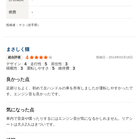
燃費
-
投稿者：マコ（岩手県）
まさしく猫
4
総合評価
投稿日：
2014
年
03
月
18
日
4
5
3
デザイン :
走行性 :
居住性 :
3
5
3
積載性 :
運転しやすさ :
維持費 :
良かった点
足廻りもよく、初めて左ハンドルの車を所有しましたが運転しやすかったで
す。エンジン音も良かったです。
気になった点
車内で音楽や喋ったりするにはエンジン音が気になるかしれません。リアシ
ートは大人2人はきついです。