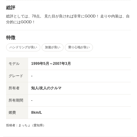
総評
総評としては、78点。 見た目が良ければ非常にGOOD！ 走りや内装は、自
分的にはGOOD！
特徴
ハンドリングが良い
加速が良い
乗り心地が良い
モデル
1999年5月～2007年3月
グレード
-
所有者
知人/友人のクルマ
所有期間
-
燃費
8km/L
投稿者：まっちょ（愛知県）