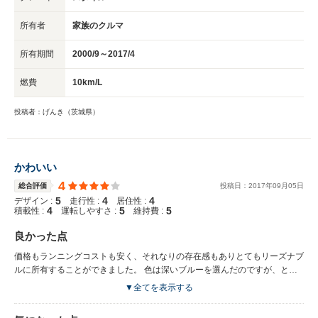
所有者
家族のクルマ
所有期間
2000/9～2017/4
燃費
10km/L
投稿者：げんき（茨城県）
かわいい
4
総合評価
投稿日：
2017
年
09
月
05
日
5
4
4
デザイン :
走行性 :
居住性 :
4
5
5
積載性 :
運転しやすさ :
維持費 :
良かった点
価格もランニングコストも安く、それなりの存在感もありとてもリーズナブ
ルに所有することができました。 色は深いブルーを選んだのですが、とて
もきれいで気に入っていました。 プジョーにはこのブルーが似合うと思い
▼全てを表示する
ます。 装備などお得な設定のスタイルというグレードでしたが、最近のモ
デルでも時々設定されるようですね。今後も続けて欲しいです。 特に女性