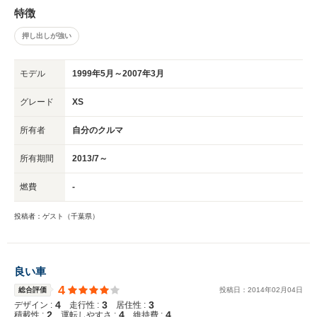
特徴
押し出しが強い
モデル
1999年5月～2007年3月
グレード
XS
所有者
自分のクルマ
所有期間
2013/7～
燃費
-
投稿者：ゲスト（千葉県）
良い車
4
総合評価
投稿日：
2014
年
02
月
04
日
4
3
3
デザイン :
走行性 :
居住性 :
2
4
4
積載性 :
運転しやすさ :
維持費 :