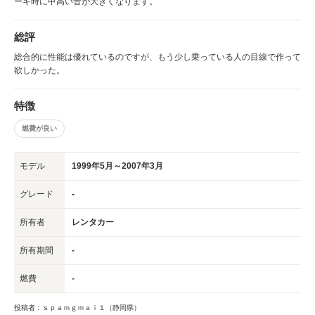
ーキ時に甲高い音が大きくなります。
総評
総合的に性能は優れているのですが、もう少し乗っている人の目線で作って
欲しかった。
特徴
燃費が良い
モデル
1999年5月～2007年3月
グレード
-
所有者
レンタカー
所有期間
-
燃費
-
投稿者：ｓｐａｍｇｍａｉ１（静岡県）