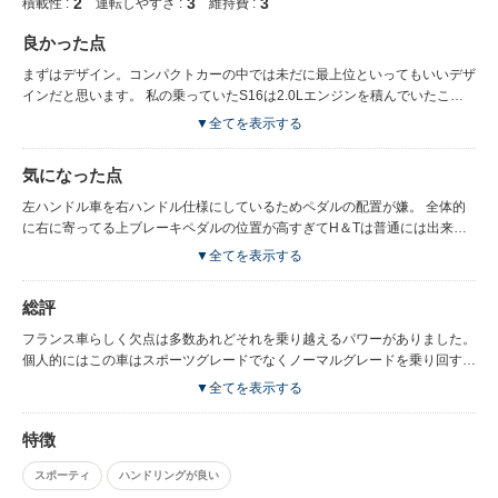
2
3
3
積載性 :
運転しやすさ :
維持費 :
良かった点
まずはデザイン。コンパクトカーの中では未だに最上位といってもいいデザ
インだと思います。 私の乗っていたS16は2.0Lエンジンを積んでいたこと
もありパワーに不足は全く感じませんでした。 シートも昔のフランス車と
▼全てを表示する
比べて良いとはいえないのですが、ドイツ車的な硬めのスポンジは好きでし
たし長距離も疲れなかったです。
気になった点
左ハンドル車を右ハンドル仕様にしているためペダルの配置が嫌。 全体的
に右に寄ってる上ブレーキペダルの位置が高すぎてH＆Tは普通には出来ま
せんでした。 フランス車のMTはこれ一台しか乗ってないから他がどうかわ
▼全てを表示する
からないのですがギア比が5速までクロスしていて高速走行は必然的に高い
回転数で走らないといけなくてしんどかったです。 リアシートもオマケで
総評
すね。完全に2+2でチャイルドシートも付けられ無かったと思います。
フランス車らしく欠点は多数あれどそれを乗り越えるパワーがありました。
個人的にはこの車はスポーツグレードでなくノーマルグレードを乗り回す方
が良かったのかなと思います。 乗ってた期間はながく無いですが不具合は
▼全てを表示する
殆ど無かったです。売る直前にブロアモーターがいかれたくらいかな。 凄
く良い車でした。
特徴
スポーティ
ハンドリングが良い