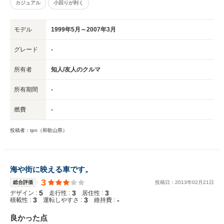
カジュアル
小回りが利く
モデル
1999年5月～2007年3月
グレード
-
所有者
知人/友人のクルマ
所有期間
-
燃費
-
投稿者：tpn（和歌山県）
海や街に映える車です。
3
総合評価
投稿日：
2013
年
02
月
21
日
5
3
3
デザイン :
走行性 :
居住性 :
3
3
-
積載性 :
運転しやすさ :
維持費 :
良かった点