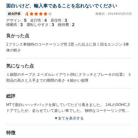
面白いけど、輸入車であることを忘れないでください
4
総合評価
投稿日：
2014
年
03
月
15
日
5
4
3
デザイン :
走行性 :
居住性 :
3
3
2
積載性 :
運転しやすさ :
維持費 :
良かった点
1フランス車独特のコーナーリング性 2思った以上に良く回るエンジン 3車
体の軽さ
気になった点
１細部のチープさ ２ペダルレイアウト(特にクラッチとブレーキの位置） ３
部品の高さと入手までの期間の長さ ４細かい故障
総評
MTで面白いハッチバックを探していてたどり着きました。 .14LのSOHC,3
ドアでしたが、走らせていて楽しい車でした。 独特なコーナーリング性
能、思ったより良く回るエンジンなど、 国産には無い味付けが楽しめる車
▼全てを表示する
でした。 この前に乗っていたのがカプチーノでしたので、 まったく違う性
格で90年代の国産のスポーツとの比較になるのですが、 車体全体でGを吸
特徴
収するような乗り味 NAエンジンのマイルドな感覚など（扱いきれる感覚）