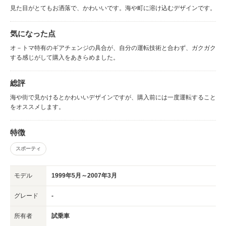
見た目がとてもお洒落で、かわいいです。海や町に溶け込むデザインです。
気になった点
オ－トマ特有のギアチェンジの具合が、自分の運転技術と合わず、ガクガク
する感じがして購入をあきらめました。
総評
海や街で見かけるとかわいいデザインですが、購入前には一度運転すること
をオススメします。
特徴
スポーティ
モデル
1999年5月～2007年3月
グレード
-
所有者
試乗車