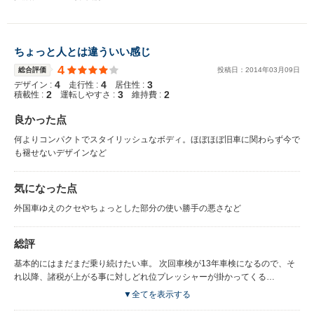
ちょっと人とは違ういい感じ
4
総合評価
投稿日：
2014
年
03
月
09
日
4
4
3
デザイン :
走行性 :
居住性 :
2
3
2
積載性 :
運転しやすさ :
維持費 :
良かった点
何よりコンパクトでスタイリッシュなボディ。ほぼほぼ旧車に関わらず今で
も褪せないデザインなど
気になった点
外国車ゆえのクセやちょっとした部分の使い勝手の悪さなど
総評
基本的にはまだまだ乗り続けたい車。 次回車検が13年車検になるので、そ
れ以降、諸税が上がる事に対しどれ位プレッシャーが掛かってくる
か・・・・
▼全てを表示する