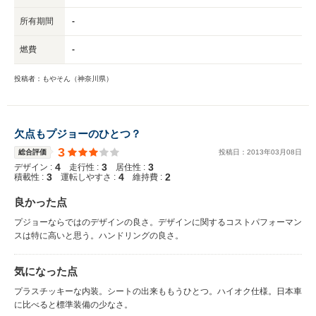
所有期間
-
燃費
-
投稿者：もやそん（神奈川県）
欠点もプジョーのひとつ？
3
総合評価
投稿日：
2013
年
03
月
08
日
4
3
3
デザイン :
走行性 :
居住性 :
3
4
2
積載性 :
運転しやすさ :
維持費 :
良かった点
プジョーならではのデザインの良さ。デザインに関するコストパフォーマン
スは特に高いと思う。ハンドリングの良さ。
気になった点
プラスチッキーな内装。シートの出来ももうひとつ。ハイオク仕様。日本車
に比べると標準装備の少なさ。