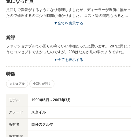
気になった点
にはぴったりではないかと思います。
足回りで異音がするようになり修理しましたが、ディーラーが近所に無かっ
たので修理するのに少々時間が掛かりました。 コスト等の問題もあると思
いますが、サービスネットワークがもう少し充実するとうれしいですね。
▼全てを表示する
後年になってATが突然シフトアップ・ダウンすることがありました。 結構
気持ち悪く何とかしたかったのですが、ディーラーなどで再現性が無く、コ
総評
ンピュータにも履歴が無いため対処のしようが無くとても困り結局手放して
しまいました。 最近のモデルはそんなこともあまり聞かないので改善され
ファッショナブルで小回りの利くいい車種だったと思います。 207は同じよ
てきたのだと思います。
うなコンセプトでよかったのですが、208はなんか別の車のようですね。
209（？）に期待したいと思います。
▼全てを表示する
特徴
カジュアル
小回りが利く
モデル
1999年5月～2007年3月
グレード
スタイル
所有者
自分のクルマ
所有期間
-