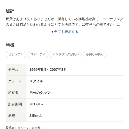
総評
燃費はあまり良くありませんが、所有している満足感が高く、コーナリング
の良さは猫足といわれるようにとても快適です。10年落ちの車ですが、全
体的には★★★で合格点です。
▼全てを表示する
特徴
カジュアル
スポーティ
ハンドリングが良い
小回りが利く
モデル
1999年5月～2007年3月
グレード
スタイル
所有者
自分のクルマ
所有期間
2012/8～
燃費
8.5km/L
投稿者：ＨＡＲＵ（東京都）