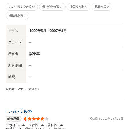
ハンドリングが良い
乗り心地が良い
小回りが利く
視界が広い
信頼性が高い
モデル
1999年5月～2007年3月
グレード
-
所有者
試乗車
所有期間
-
燃費
-
投稿者：マナス（愛知県）
しっかりもの
4
総合評価
投稿日：
2013
年
03
月
23
日
4
4
4
デザイン :
走行性 :
居住性 :
4
4
-
積載性 :
運転しやすさ :
維持費 :