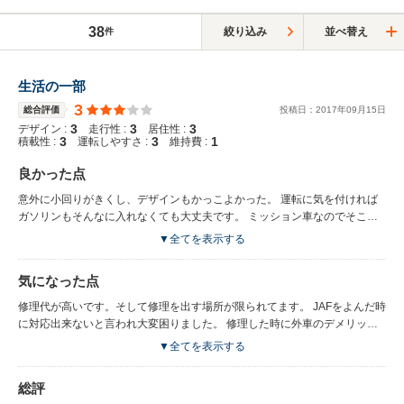
38
絞り込み
並べ替え
件
生活の一部
3
総合評価
投稿日：
2017
年
09
月
15
日
3
3
3
デザイン :
走行性 :
居住性 :
3
3
1
積載性 :
運転しやすさ :
維持費 :
良かった点
意外に小回りがきくし、デザインもかっこよかった。 運転に気を付ければ
ガソリンもそんなに入れなくても大丈夫です。 ミッション車なのでそこは
利点だなぁと思いました。 外から見た時はコンパクトカーですが中に入る
▼全てを表示する
と凄く広かったですね。
気になった点
修理代が高いです。そして修理を出す場所が限られてます。 JAFをよんだ時
に対応出来ないと言われ大変困りました。 修理した時に外車のデメリット
は分かります。 中古で購入したのでこれから購入する人にはお店に購入し
▼全てを表示する
た後のアフターサービスを良く聞いた方が良いと思います。 私達は購入し
た金額よりも修理代の方が高かったので。 後購入して２ヶ月で壊れまし
総評
た。 日本車ではあり得ないので、本当に注意しま方が良いと思います。