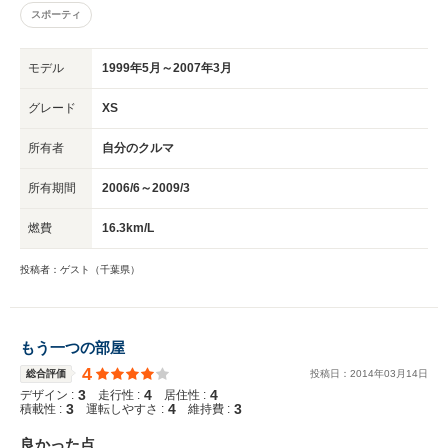
が楽しかったのを覚えています。 総合評価は高いのですが、輸入車、プジ
スポーティ
ョージャポンのあり方などで 不満な点もいくつかあります １電装品などの
トラブルはよく起こる これは日本車が壊れなさすぎるだけだとも思うの
ですが、所有中に 勝手に作動するようになったウィンカー、2年くらいで
モデル
1999年5月～2007年3月
壊れたオーディオ、 勝手に感覚が変わるようになったワイパー・・・
細かいトラブルはよく遭遇しました。 大きな駆動系などのトラブルはな
グレード
XS
かったですが、こういうことは輸入車であれば 起こりうることとして付
き合う必要があるでしょう。 覚悟の上で購入したのでトラブル自体は心
所有者
自分のクルマ
情的には問題にはならなかったです 逆にそういうことを気にする人は手
を出しちゃいけないとおもいます ２パーツの入手 リモコンキーを紛失(1
所有期間
2006/6～2009/3
週間くらいでみつかりましたが・・・）したとき、 ディーラーに問い合
わせたところ、船便で入荷は3ヵ月後と言われました。 さすがにそれは無
燃費
16.3km/L
いだろう、と思わされました。 そんなわけで、故障～修理までのスパン
がとても長いです。 そのスパンが嫌になって細かい故障は放置でしばら
投稿者：ゲスト（千葉県）
く乗っていました。 あれから5年経っているので改善されているとは思う
のですが・・・ 懇意にしている専門のショップなどがあればいいのでし
ょうけど。 ヤナセあたりはもう少しマシなんですかね？ ３プジョージャ
ポンの態度のでかさ ２０６はマーチ、ヴィッツ、デミオなどのクラスで
もう一つの部屋
す。 フランスでは田舎のおばちゃんがスーパーに行く車です。 足代わ
りにして乗りつぶす車だと思うのですが、 お高く留まったプジョージャ
4
総合評価
投稿日：
2014
年
03
月
14
日
ポンは高級車扱いにしています。 戦略として仕方ないと思うのですが、
3
4
4
デザイン :
走行性 :
居住性 :
自分はそのお高さに むかつくことがよくありました。 そんなわけで細
3
4
3
積載性 :
運転しやすさ :
維持費 :
かい不満はいくつもあったのですが、 車自体はとても面白かったです。 子
どもが生まれることになったので、3ドアでは限界があるとの理由で 手放す
良かった点