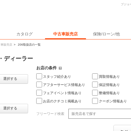
プジョ
カタログ
中古車販売店
保険/ローン/他
古車販売店
>
206取扱店の一覧
店・ディーラー
お店の条件
スタッフ紹介あり
買取情報あり
選択する
アフターサービス情報あり
保証情報あり
フェアイベント情報あり
整備情報あり
お店のクチコミ掲載あり
クーポン情報あり
選択する
フリーワード検索