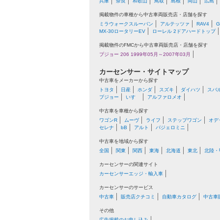
兵庫
奈良
和歌山
鳥取
島根
岡山
広島
掲載物件の車種から中古車両販売店・店舗を探す
ミラウォークスルーバン
アルテッツァ
RAV4
MX-30ロータリーEV
ローレル 2ドアハードトップ
掲載物件のFMCから中古車両販売店・店舗を探す
プジョー 206 1999年05月～2007年03月
カーセンサー・サイトマップ
中古車をメーカーから探す
トヨタ
日産
ホンダ
スズキ
ダイハツ
スバ
プジョー
いすゞ
アルファロメオ
中古車を車種から探す
ワゴンR
ムーヴ
ライフ
ステップワゴン
オデ
セレナ
bB
アルト
パジェロミニ
中古車を地域から探す
全国
関東
関西
東海
北海道
東北
北陸・
カーセンサーの関連サイト
カーセンサーエッジ・輸入車
カーセンサーのサービス
中古車
販売店クチコミ
自動車カタログ
中古車
その他
広告掲載のお申し込み