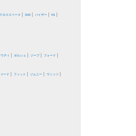
Kクロススペース
S40
パイザー
H1
アウディ
ポルシェ
ジープ
フォード
ファード
フィット
ジムニー
ヴィッツ