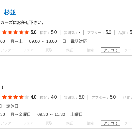
 杉並
ーカーズにお任せ下さい。
5.0
5.0
|
-
|
5.0
|
5
価
接客：
雰囲気：
アフター：
品質：
 18:00 月～土 09:00 ～ 18:00 日 電話対応
アフター
フェア
買取
保証
整備
クチコミ
クー
ぐ！
4.0
4.0
|
5.0
|
5.0
|
価
接客：
雰囲気：
アフター：
品質
日 定休日
 19:30 月～金曜日 09:30 ～ 11:30 土曜日
アフター
フェア
買取
保証
整備
クチコミ
クー