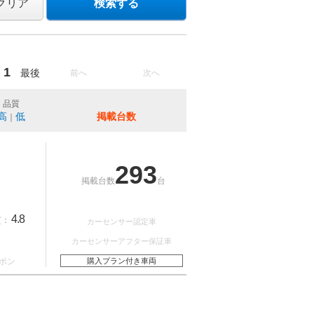
クリア
検索する
1
最後
前へ
次へ
品質
高
低
掲載台数
｜
293
掲載台数
台
4.8
質：
カーセンサー認定車
カーセンサーアフター保証車
ポン
購入プラン付き車両