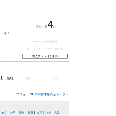
4
掲載台数
台
4.7
質：
カーセンサー認定車
カーセンサーアフター保証車
ポン
購入プラン付き車両
1
最後
前へ
次へ
プジョー 206の中古車販売店トップへ
岐阜
静岡
愛知
三重
滋賀
京都
大阪