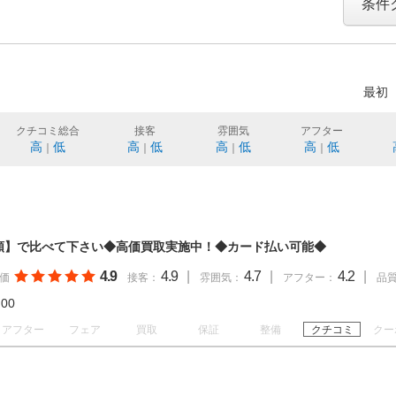
条件
最初
クチコミ総合
接客
雰囲気
アフター
高
低
高
低
高
低
高
低
｜
｜
｜
｜
額】で比べて下さい◆高価買取実施中！◆カード払い可能◆
4.9
4.9
|
4.7
|
4.2
|
価
接客：
雰囲気：
アフター：
品
19:00
アフター
フェア
買取
保証
整備
クチコミ
クー