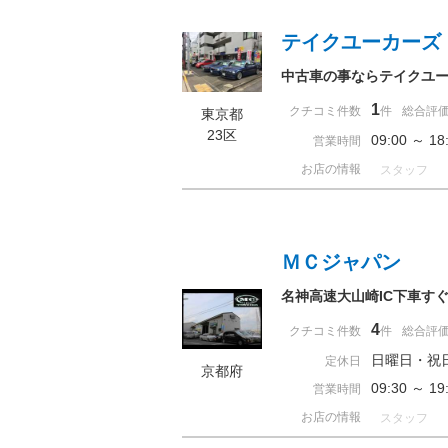
テイクユーカーズ
中古車の事ならテイクユ
1
クチコミ件数
件
総合評
東京都
23区
09:00 ～
営業時間
お店の情報
スタッフ
ＭＣジャパン
名神高速大山崎IC下車す
4
クチコミ件数
件
総合評
日曜日・祝
定休日
京都府
09:30 ～
営業時間
お店の情報
スタッフ