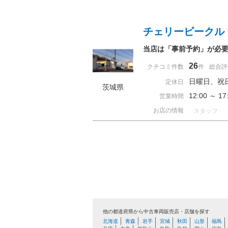
チェリービークル
当店は「事前予約」が必
26
クチコミ件数
件
総合評
日曜日、祝
定休日
茨城県
12:00 ～ 
営業時間
お店の情報
スタッフ
他の都道府県から中古車両販売店・店舗を探す
北海道
青森
岩手
宮城
秋田
山形
福島