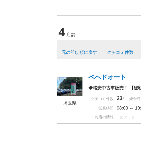
4
店舗
元の並び順に戻す
クチコミ件数
ベヘドオート
◆格安中古車販売！ 【総
23
クチコミ件数
件
総合評
埼玉県
08:00 ～ 
営業時間
お店の情報
スタッフ