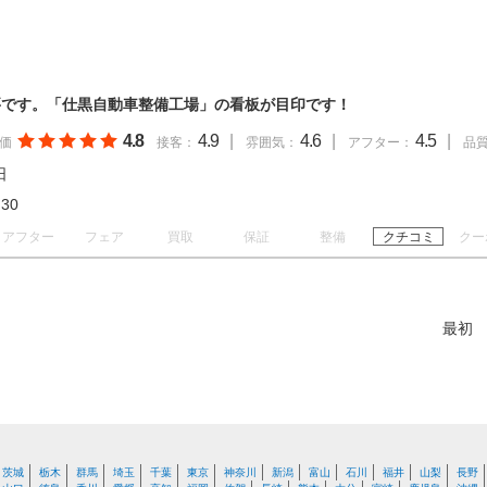
要です。「仕黒自動車整備工場」の看板が目印です！
4.8
4.9
|
4.6
|
4.5
|
価
接客：
雰囲気：
アフター：
品
日
17:30
アフター
フェア
買取
保証
整備
クチコミ
クー
最初
茨城
栃木
群馬
埼玉
千葉
東京
神奈川
新潟
富山
石川
福井
山梨
長野