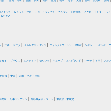
山口
徳島
香川
愛媛
高知
福岡
佐賀
長崎
熊本
大分
宮崎
鹿児島
沖縄
GLAクラス
レンジャープロ
カローラランクス
コンフォート教習車
ミニロードスター
e
Eクラス
ル
三菱
マツダ
メルセデス・ベンツ
フォルクスワーゲン
BMW
シボレー
ボルボ
ッセイ
プリウス
エスティマ
セルシオ
キューブ
エルグランド
マーチ
ミラ
アル
甲信越
中国
四国
九州・沖縄
販売店
記事コンテンツ
自動車保険・ローン
車買取・車査定