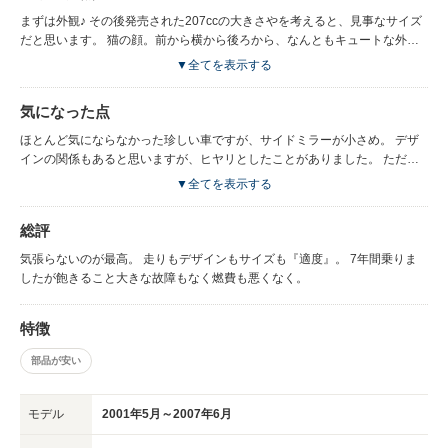
まずは外観♪ その後発売された207ccの大きさやを考えると、見事なサイズ
だと思います。 猫の顔。前から横から後ろから、なんともキュートな外
観。 よく言われる『猫足』の感じはどうでしょう。そんなに感じなかった
▼全てを表示する
かな。 ”外車”の割りにランニングコストが安いのはずいぶん助かりました。
故障も少ないしね。 なによりオープンにして爽快に走っても良し、クロー
気になった点
ズでスポーティな心意気で走るのもまた良し。ドライブカーにしても、一人
でフラリと出かけるのも気張らず素敵な車です。
ほとんど気にならなかった珍しい車ですが、サイドミラーが小さめ。 デザ
インの関係もあると思いますが、ヒヤリとしたことがありました。 ただこ
の点は「ミラー小さいぞー」と認識して走れば（目視優先）、さほど問題に
▼全てを表示する
はならないでしょう。 高速で排気量の大きな車や、同じ排気量でも車体の
軽い車に置いていかれるのはご愛嬌。 あとATは7万kmで注意。要全交換の
総評
可能性が。
気張らないのが最高。 走りもデザインもサイズも『適度』。 7年間乗りま
したが飽きること大きな故障もなく燃費も悪くなく。
特徴
部品が安い
モデル
2001年5月～2007年6月