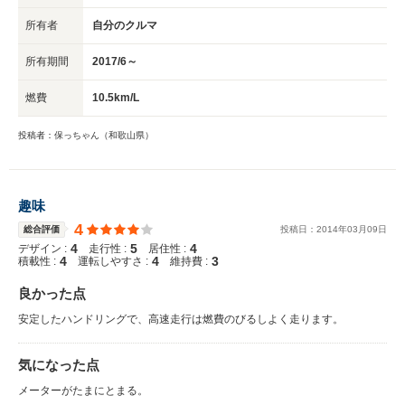
所有者
自分のクルマ
所有期間
2017/6～
燃費
10.5km/L
投稿者：保っちゃん（和歌山県）
趣味
4
総合評価
投稿日：
2014
年
03
月
09
日
4
5
4
デザイン :
走行性 :
居住性 :
4
4
3
積載性 :
運転しやすさ :
維持費 :
良かった点
安定したハンドリングで、高速走行は燃費のびるしよく走ります。
気になった点
メーターがたまにとまる。