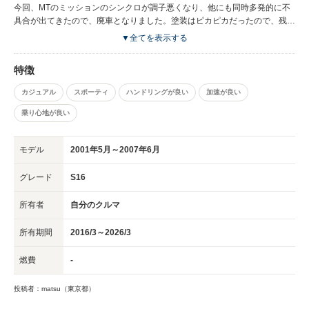
LCDの偏光板が痛んでみすぼらしくなりますので、注意してください。そ
今回、MTのミッションのシンクロが調子悪くなり、他にも同時多発的に不
れも補修パーツの入手が可能です。いつもは地下駐車場なのですが、ディー
具合が出てきたので、廃車となりました。塗装はピカピカだったので、残念
ラーで炎天下に留め置かれ、ダメになったことがあります。
です。雨が当たらないところに駐車することとゴムや樹脂部品はシリコンス
▼全てを表示する
プレーを切らさないようにすることが吉かと思います。 サスペンション、
エンジン、スタイリッシュなデザイン･･･どれも楽しめると思います。
特徴
カジュアル
スポーティ
ハンドリングが良い
加速が良い
乗り心地が良い
モデル
2001年5月～2007年6月
グレード
S16
所有者
自分のクルマ
所有期間
2016/3～2026/3
燃費
-
投稿者：matsu（東京都）