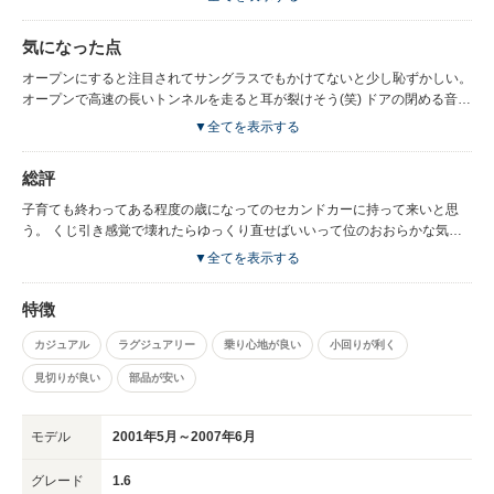
うけど重めのハンドルは良い。
気になった点
オープンにすると注目されてサングラスでもかけてないと少し恥ずかしい。
オープンで高速の長いトンネルを走ると耳が裂けそう(笑) ドアの閉める音が
デカイ。 車格の割にタイヤが205/45とムダに太い(笑) 内装は貧弱なのに…
▼全てを表示する
シートだけ皮とアンバランス。 バックに入れてもピーピー鳴らないのでシ
フト位置の確認が必要。
総評
子育ても終わってある程度の歳になってのセカンドカーに持って来いと思
う。 くじ引き感覚で壊れたらゆっくり直せばいいって位のおおらかな気持
ちが必要かと(笑) ライオン飼うにはある程度のエサ代はかかりますからね。
▼全てを表示する
特徴
カジュアル
ラグジュアリー
乗り心地が良い
小回りが利く
見切りが良い
部品が安い
モデル
2001年5月～2007年6月
グレード
1.6