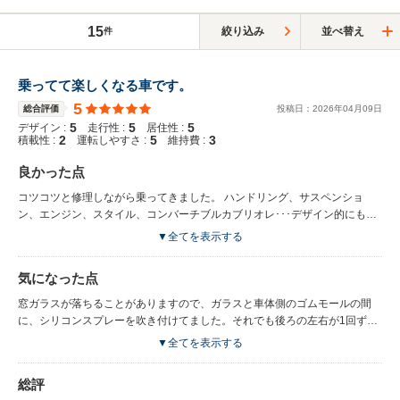
15
絞り込み
並べ替え
件
乗ってて楽しくなる車です。
5
総合評価
投稿日：
2026
年
04
月
09
日
5
5
5
デザイン :
走行性 :
居住性 :
2
5
3
積載性 :
運転しやすさ :
維持費 :
良かった点
コツコツと修理しながら乗ってきました。 ハンドリング、サスペンショ
ン、エンジン、スタイル、コンバーチブルカブリオレ･･･デザイン的にも気
に入って、地下駐車場に停めていました。ディーラーになくてもサードパー
▼全てを表示する
ティが部品を出しているところはさすがヨーロッパ車。日本ではほとんど見
かけなくなりましたが、外装も含め、ほとんどのパーツは入手できました。
気になった点
窓ガラスが落ちることがありますので、ガラスと車体側のゴムモールの間
に、シリコンスプレーを吹き付けてました。それでも後ろの左右が1回ずつ
落ちました。がんばれば自分で修理もできますし、修理キットも売っていま
▼全てを表示する
す。ゴムや樹脂部品が傷むのがいやで、つや出しも兼ねて、屋根の合わせ目
や窓ガラスの合わせ目にはシリコンを吹き付けていましたが、それが功を奏
総評
したのか、雨漏りはほぼありませんでした。車内が暑いとオレンジ色の