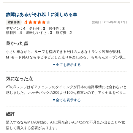
故障はあるがそれ以上に楽しめる車
4
総合評価
投稿日：
2024
年
08
月
17
日
4
3
3
デザイン :
走行性 :
居住性 :
4
3
2
積載性 :
運転しやすさ :
維持費 :
良かった点
小さい車ながら、ルーフを格納できるだけの大きなトランク容量が便利。
MTモード付ATならキビキビとした走りを楽しめる。 もちろんオープン状態
での走りは最高！
▼全てを表示する
気になった点
ATのDレンジはギアチェンジのタイミングが日本の道路事情には合わないと
感じました。 ハッチバックの206より100kg程重いので、アクセルをベタ踏
みしても加速は遅い。 購入後7年目頃に信号待ちなどで停止した際、青信号
▼全てを表示する
で再発進しようとアクセルを踏んでも車が進まず、アクセルをさらに踏み込
むと大きなショックと共に発進するという不具合が頻繁に起こるようにな
総評
り、ATのオーバーホールを20万円ほどかけて行いました。さらに10年後同
じ症状が出て35万円ほどかけて再度ATオーバーホールを行いました。
購入するならMTがお勧め。ATは悪名高いAL4なので不具合が出ることを覚
悟して購入する必要があります。