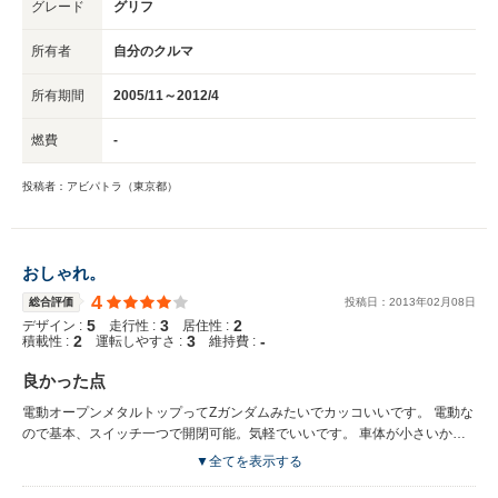
グレード
グリフ
所有者
自分のクルマ
所有期間
2005/11～2012/4
燃費
-
投稿者：アビパトラ（東京都）
おしゃれ。
4
総合評価
投稿日：
2013
年
02
月
08
日
5
3
2
デザイン :
走行性 :
居住性 :
2
3
-
積載性 :
運転しやすさ :
維持費 :
良かった点
電動オープンメタルトップってΖガンダムみたいでカッコいいです。 電動な
ので基本、スイッチ一つで開閉可能。気軽でいいです。 車体が小さいから
運転も楽だし、のんびり気持ちよく走れていい感じでした。
▼全てを表示する