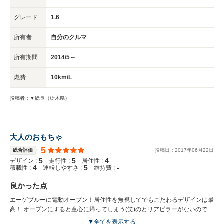
グレード
1.6
所有者
自分のクルマ
所有期間
2014/5～
燃費
10km/L
投稿者：▼総長（栃木県）
大人のおもちゃ
5
総合評価
投稿日：
2017
年
06
月
22
日
5
5
4
デザイン :
走行性 :
居住性 :
4
5
-
積載性 :
運転しやすさ :
維持費 :
良かった点
エーゲブルーに電動オープン！居住性を無視してでもこだわるデザインは最
高！ オープンにすると童心に帰ってしまう(笑)のとリアピラーがないので視
認性が良い。 3.8㍍のコンパクトボディは取り回し易い。 好みもあるとか思
▼全てを表示する