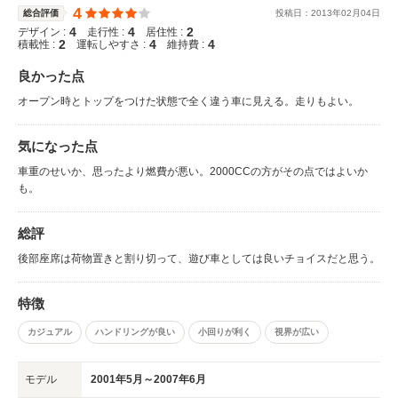
4
総合評価
投稿日：
2013
年
02
月
04
日
4
4
2
デザイン :
走行性 :
居住性 :
2
4
4
積載性 :
運転しやすさ :
維持費 :
良かった点
オープン時とトップをつけた状態で全く違う車に見える。走りもよい。
気になった点
車重のせいか、思ったより燃費が悪い。2000CCの方がその点ではよいか
も。
総評
後部座席は荷物置きと割り切って、遊び車としては良いチョイスだと思う。
特徴
カジュアル
ハンドリングが良い
小回りが利く
視界が広い
モデル
2001年5月～2007年6月