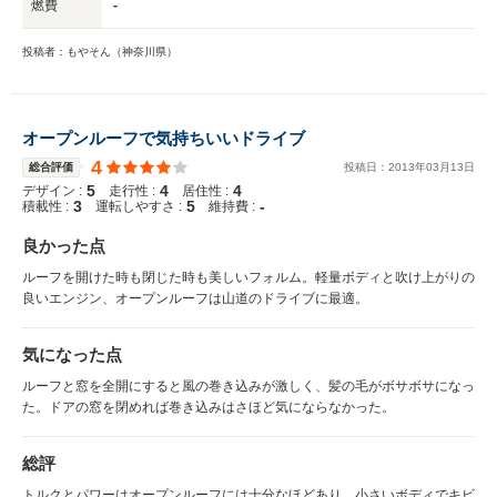
燃費
-
投稿者：もやそん（神奈川県）
オープンルーフで気持ちいいドライブ
4
総合評価
投稿日：
2013
年
03
月
13
日
5
4
4
デザイン :
走行性 :
居住性 :
3
5
-
積載性 :
運転しやすさ :
維持費 :
良かった点
ルーフを開けた時も閉じた時も美しいフォルム。軽量ボディと吹け上がりの
良いエンジン、オープンルーフは山道のドライブに最適。
気になった点
ルーフと窓を全開にすると風の巻き込みが激しく、髪の毛がボサボサになっ
た。ドアの窓を閉めれば巻き込みはさほど気にならなかった。
総評
トルクとパワーはオープンルーフには十分なほどあり、小さいボディでキビ