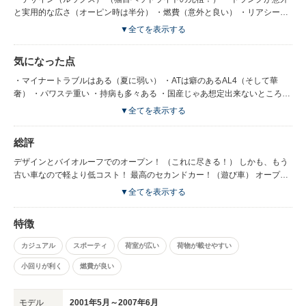
と実用的な広さ（オーピン時は半分） ・燃費（意外と良い） ・リアシート
がある （運転席リクラインイング可） （荷物が置ける） ・実用的なオープ
▼全てを表示する
ンカーとしては最もコンパクト （不通に小回りが利く）
気になった点
・マイナートラブルはある（夏に弱い） ・ATは癖のあるAL4（そして華
奢） ・パワステ重い ・持病も多々ある ・国産じゃあ想定出来ないところが
持病（消耗品）となる
▼全てを表示する
総評
デザインとバイオルーフでのオープン！ （これに尽きる！） しかも、もう
古い車なので軽より低コスト！ 最高のセカンドカー！（遊び車） オープン
やパワーウインドウやATやセルモーター等は持病 まぁ治らない所なので持
▼全てを表示する
病と言うか、消耗品で定期的に交換が必要ｗ 意外と実用的だけど真夏の遠
出は怖いｗ セルモーターが熱ダレしてコンビニに寄ったりした時とか 1時
特徴
間ぐらいは冷える（モーターがｗ）のを待たないと エンジンが掛けられな
い！ 新しいセルモーターに交換しても２－３年でまた駄目になるｗｗｗ AT
カジュアル
スポーティ
荷室が広い
荷物が載せやすい
も信号待ちから発進しようとするとギアが入らず空ぶかし！？？？ あれ？
って思った瞬間に追突されたような衝撃と爆音でローギアに入るｗ これを
小回りが利く
燃費が良い
赤信号で止まる度に。。。 回避策や改善策はあるけどATの持病
モデル
2001年5月～2007年6月