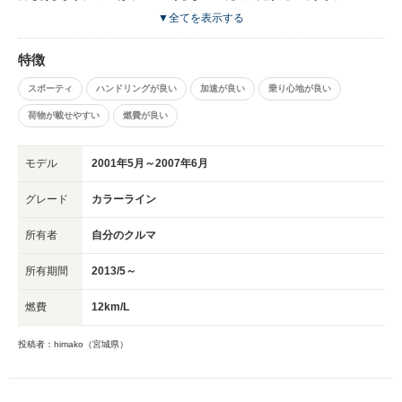
ドに乗ってしまえば気になりません。 ハンドリングもかなり良いです。 女
▼全てを表示する
性の方や外車が初めての方にもお勧めです。
特徴
スポーティ
ハンドリングが良い
加速が良い
乗り心地が良い
荷物が載せやすい
燃費が良い
モデル
2001年5月～2007年6月
グレード
カラーライン
所有者
自分のクルマ
所有期間
2013/5～
燃費
12km/L
投稿者：himako（宮城県）