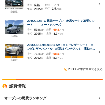
本体：
応談
総額：
---万円
走行：
1.5
年式：
2005
万km
年
奈良県
206CC1.6ETC 電動オープン 赤黒ツートン革張りシ
ート オートクルーズ
本体：
59.8
総額：
69.8
万円
万円
年式：
2005
走行：
4.2
年
万km
兵庫県
206CCS16206cc S16 5MT コンビレザーシート コ
ンビレザーハンドル 純正16インチアルミ 電動オー
プン
本体：
73.4
総額：
98.5
万円
万円
年式：
2002
走行：
5.3
年
万km
京都府
206CCの中古車全てを見る
燃費情報
オープンの燃費ランキング