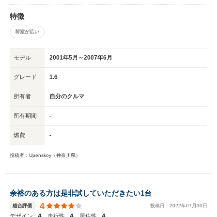
特徴
荷室が広い
モデル
2001年5月～2007年6月
グレード
1.6
所有者
自分のクルマ
所有期間
-
燃費
-
投稿者：Upenskoy（神奈川県）
余裕のある方は是非試していただきたい1台
4
総合評価
投稿日：
2022
年
07
月
30
日
4
4
4
デザイン :
走行性 :
居住性 :