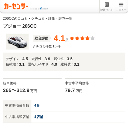
比較リスト
メニュー
206CCの口コミ・クチコミ・評価・評判一覧
プジョー 206CC
4.1
総合評価
点
15
クチコミ件数
件
4.5
3.9
3.5
デザイン :
走行性 :
居住性 :
3.1
4.0
3.1
積載性 :
運転しやすさ :
維持費 :
新車価格
中古車平均価格
265〜312.9
79.7
万円
万円
中古車掲載台数
4台
中古車掲載店舗
4店舗