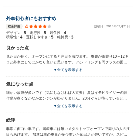
外車初心者にもおすすめ
4
総合評価
投稿日：
2014
年
02
月
21
日
5
5
4
デザイン :
走行性 :
居住性 :
4
5
3
積載性 :
運転しやすさ :
維持費 :
良かった点
見た目が良く、オープンにすると注目を浴びます。 燃費が街乗り10～12キ
ロと外車にしてはかなり良いと思います。 ハンドリングも同クラスの国産
車に比べて良いです。
▼全てを表示する
気になった点
細かい故障が多いです（気にしなければ大丈夫） 夏はイモビライザーの誤
作動が多くなかなかエンジンが掛かりません。20分ぐらい待っていると、
また掛かる様になります。 センサーの誤作動でオープンにならない時があ
▼全てを表示する
る。（3割ぐらい） 壊れると評判の悪いＡＴですがまだ一度も壊れていませ
ん。（現在8万キロ） いつ壊れるのかビビリながら乗っています。
総評
非常に面白い車です。国産車には無いメタルトップオープンで周りの人の注
目もあびます。 加速は車の重量が多少重いため出足が鈍いですが、スピー