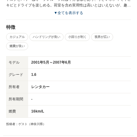
キビとドライブを楽しめる。荷室を含め実用性は高いとはいえないが、趣味
用の２台目としては素晴らしい車。
▼全てを表示する
特徴
カジュアル
ハンドリングが良い
小回りが利く
視界が広い
燃費が良い
モデル
2001年5月～2007年6月
グレード
1.6
所有者
レンタカー
所有期間
-
燃費
16km/L
投稿者：ゲスト（神奈川県）