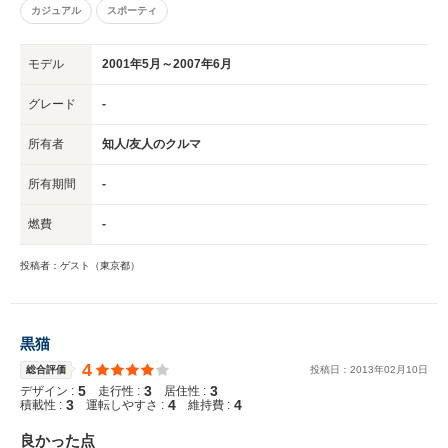
カジュアル
スポーティ
モデル
2001年5月～2007年6月
グレード
-
所有者
知人/友人のクルマ
所有期間
-
燃費
-
投稿者：ゲスト（東京都）
黒猫
4
総合評価
投稿日：
2013
年
02
月
10
日
5
3
3
デザイン :
走行性 :
居住性 :
3
4
4
積載性 :
運転しやすさ :
維持費 :
良かった点