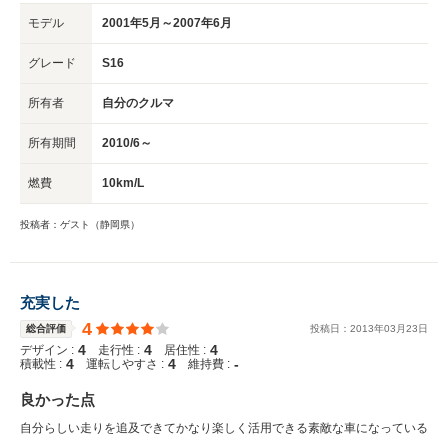
モデル
2001年5月～2007年6月
グレード
S16
所有者
自分のクルマ
所有期間
2010/6～
燃費
10km/L
投稿者：ゲスト（静岡県）
充実した
4
総合評価
投稿日：
2013
年
03
月
23
日
4
4
4
デザイン :
走行性 :
居住性 :
4
4
-
積載性 :
運転しやすさ :
維持費 :
良かった点
自分らしい走りを追及できてかなり楽しく活用できる素敵な車になっている