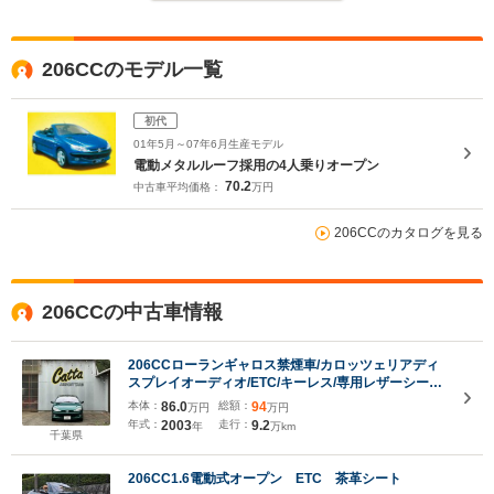
206CCのモデル一覧
初代
01年5月～07年6月生産モデル
電動メタルルーフ採用の4人乗りオープン
70.2
中古車平均価格：
万円
206CCのカタログを見る
206CCの中古車情報
206CCローランギャロス禁煙車/カロッツェリアディ
スプレイオーディオ/ETC/キーレス/専用レザーシー
ト/360度カメラドラレコ
本体：
86.0
総額：
94
万円
万円
年式：
2003
走行：
9.2
年
万km
千葉県
206CC1.6電動式オープン ETC 茶革シート