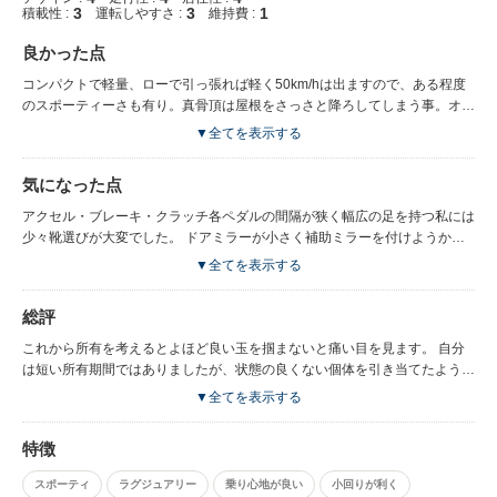
3
3
1
積載性 :
運転しやすさ :
維持費 :
良かった点
コンパクトで軽量、ローで引っ張れば軽く50km/hは出ますので、ある程度
のスポーティーさも有り。真骨頂は屋根をさっさと降ろしてしまう事。オー
プンエアの爽快感を味わうと病みつきになりますよ。信号待ちでも十分に余
▼全てを表示する
裕をもって屋根を降ろせます。2シータープラス荷物置きの為の後席と割り
切れば実用性も感じられますし、意外と広い荷室も嬉しい。少々の路面ギャ
気になった点
ップも猫足のおかげで安いタイヤでも快適でした。
アクセル・ブレーキ・クラッチ各ペダルの間隔が狭く幅広の足を持つ私には
少々靴選びが大変でした。 ドアミラーが小さく補助ミラーを付けようかと
思うくらい悩みました。 ハンドルが重くコンパクトな車体を活かすのが難
▼全てを表示する
しい。 マメにメンテナンスをしてもアチコチ直ぐに壊れる。また、パーツ
代も高いので出費がかさむ。既に本国でも部品の製造が終わっていて、パー
総評
ツそのものの入手が出来ず町工場に依頼して作ってもらったパーツもありま
した。1万キロ走行で修理にかかった費用は想像をはるかに超える額となり
これから所有を考えるとよほど良い玉を掴まないと痛い目を見ます。 自分
手放す原因に。
は短い所有期間ではありましたが、状態の良くない個体を引き当てたようで
す。 一長一短ありで完璧な１台などどこにもあり得ませんが、良いところ
▼全てを表示する
が悪いところを上回る少ない車の様に思います。
特徴
スポーティ
ラグジュアリー
乗り心地が良い
小回りが利く