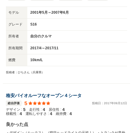
モデル
2001年5月～2007年6月
グレード
S16
所有者
自分のクルマ
所有期間
2017/4～2017/11
燃費
10km/L
投稿者：ひちさん（兵庫県）
格安バイオルーフなオープン４シータ
5
総合評価
投稿日：
2017
年
09
月
12
日
5
4
4
デザイン :
走行性 :
居住性 :
4
4
4
積載性 :
運転しやすさ :
維持費 :
良かった点
・デザイン（ルックス） （猫目ヘッドライトの元祖！） ・トランクが意外