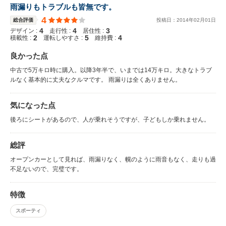
雨漏りもトラブルも皆無です。
4
総合評価
投稿日：
2014
年
02
月
01
日
4
4
3
デザイン :
走行性 :
居住性 :
2
5
4
積載性 :
運転しやすさ :
維持費 :
良かった点
中古で5万キロ時に購入。以降3年半で、いまでは14万キロ。大きなトラブ
ルなく基本的に丈夫なクルマです。 雨漏りは全くありません。
気になった点
後ろにシートがあるので、人が乗れそうですが、子どもしか乗れません。
総評
オープンカーとして見れば、雨漏りなく、幌のように雨音もなく、走りも過
不足ないので、完璧です。
特徴
スポーティ