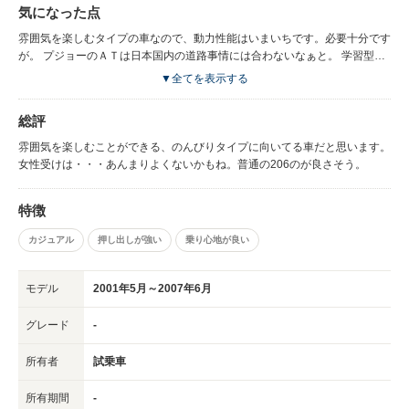
気になった点
雰囲気を楽しむタイプの車なので、動力性能はいまいちです。必要十分です
が。 プジョーのＡＴは日本国内の道路事情には合わないなぁと。 学習型ら
しいので、乗り込んでいけば解消されるのかな？ そもそも左ハンドルを無
▼全てを表示する
理矢理右にしているので、レバーはもちろん、 ワイパーの設置位置すらそ
のまま。コレは改善しといたほうが・・。
総評
雰囲気を楽しむことができる、のんびりタイプに向いてる車だと思います。
女性受けは・・・あんまりよくないかもね。普通の206のが良さそう。
特徴
カジュアル
押し出しが強い
乗り心地が良い
モデル
2001年5月～2007年6月
グレード
-
所有者
試乗車
所有期間
-