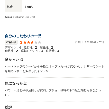
燃費
8km/L
投稿者：yokothin（埼玉県）
自分のこだわりの一品
3
総合評価
投稿日：
2013
年
02
月
07
日
4
2
2
デザイン :
走行性 :
居住性 :
2
3
3
積載性 :
運転しやすさ :
維持費 :
良かった点
ハードトップのクーペから手軽にオープンカーに早変わり。レザーのシート
を始めレザーを多用したインテリア。
気になった点
パワー不足とやや足回りが貧弱。プジョー独特のネコ足は感じられなかっ
た。
総評