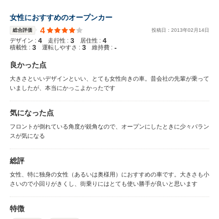
女性におすすめのオープンカー
4
総合評価
投稿日：
2013
年
02
月
14
日
4
3
4
デザイン :
走行性 :
居住性 :
3
3
-
積載性 :
運転しやすさ :
維持費 :
良かった点
大きさといいデザインといい、とても女性向きの車。昔会社の先輩が乗って
いましたが、本当にかっこよかったです
気になった点
フロントが倒れている角度が鋭角なので、オープンにしたときに少々バラン
スが気になる
総評
女性、特に独身の女性（あるいは奥様用）におすすめの車です。大きさも小
さいので小回りがきくし、街乗りにはとても使い勝手が良いと思います
特徴