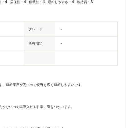
4
4
4
4
3
性：
居住性：
積載性：
運転しやすさ：
維持費：
グレード
-
所有期間
-
す。運転座席が高いので視野も広く運転しやすいです。
利かないので車庫入れや駐車に気をつかいます。