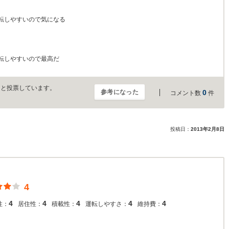
転しやすいので気になる
転しやすいので最高だ
」と投票しています。
参考になった
0
コメント数
件
投稿日：
2013年2月8日
4
4
4
4
4
4
性：
居住性：
積載性：
運転しやすさ：
維持費：