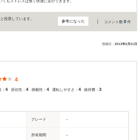
いてもストレスは無く快適に走行できます。
」と投票しています。
参考になった
0
コメント数
件
投稿日：
2013年2月21日
4
4
4
4
4
3
性：
居住性：
積載性：
運転しやすさ：
維持費：
グレード
-
所有期間
-