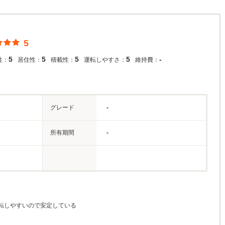
5
5
5
5
5
-
性：
居住性：
積載性：
運転しやすさ：
維持費：
グレード
-
所有期間
-
転しやすいので安定している