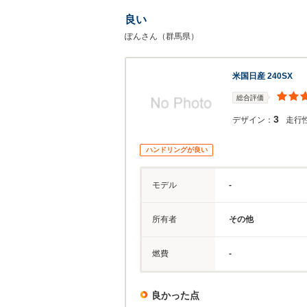
良い
ぽんさん（群馬県）
米国日産 240SX
総合評価
3
デザイン：
走行
ハンドリングが良い
モデル
-
所有者
その他
燃費
-
良かった点