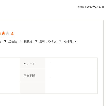
投稿日：
2013年3月27日
4
3
3
3
3
-
性：
居住性：
積載性：
運転しやすさ：
維持費：
グレード
-
所有期間
-