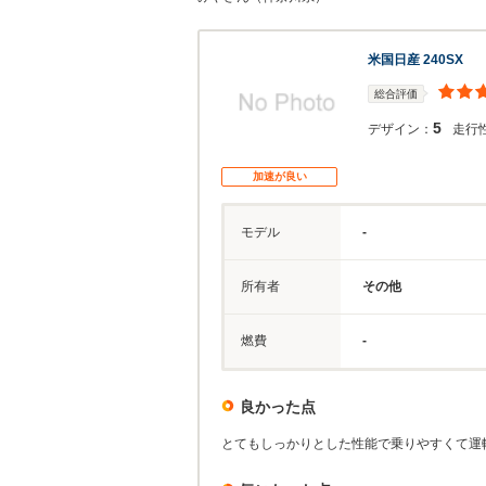
米国日産 240SX
総合評価
5
デザイン：
走行
加速が良い
モデル
-
所有者
その他
燃費
-
良かった点
とてもしっかりとした性能で乗りやすくて運