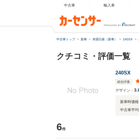
中古車
輸入車
中古車トップ
新車
米国日産（新車）
240SX
クチコミ・評価一覧
240SX
総合評価
3.
デザイン：
新車時価格
中古車平均
6
件