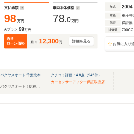
2004
年式
支払総額
車両本体価格
98
78
車検整
車検
.0
万円
万円
保証無
保証
99
A
プラン
万円
700CC
排気量
通常
12,300
詳細を見る
月々
円
ローン価格
お気に入り
バクヤスオート 千葉北本
クチコミ評価：
4.8
点（
945
件）
カーセンサーアフター保証取扱店
あなただけの宝物が見つかる！バクヤスオート！総在庫500台以上！希少車・絶版車も！