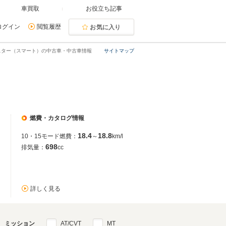
車買取
お役立ち記事
ログイン
閲覧履歴
お気に入り
スター（スマート）の中古車・中古車情報
サイトマップ
燃費・カタログ情報
18.4
18.8
10・15モード燃費：
～
km/l
698
排気量：
cc
詳しく見る
ミッション
AT/CVT
MT