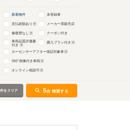
新着物件
未登録車
支払総額あり
メーカー系販売店
修復歴なし
クーポン付き
車両品質評価書
購入プラン付き
付き
カーセンサーアフター保証対象車
360
°画像付き車両
オンライン相談可
5
条件をクリア
台 検索する