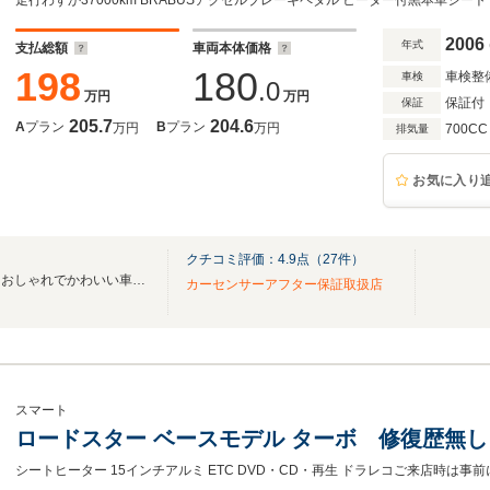
パドルシフト 電動ソフトトップ
2006
年式
支払総額
車両本体価格
198
180
車検整
車検
.0
万円
万円
保証付
保証
205.7
204.6
A
プラン
B
プラン
万円
万円
700CC
排気量
お気に入り
クチコミ評価：
4.9
点（
27
件）
☆輸入車コンパクト専門店☆ おしゃれでかわいい車から実力派のスポーツタイプまで！
カーセンサーアフター保証取扱店
スマート
ロードスター ベースモデル ターボ 修復歴無し