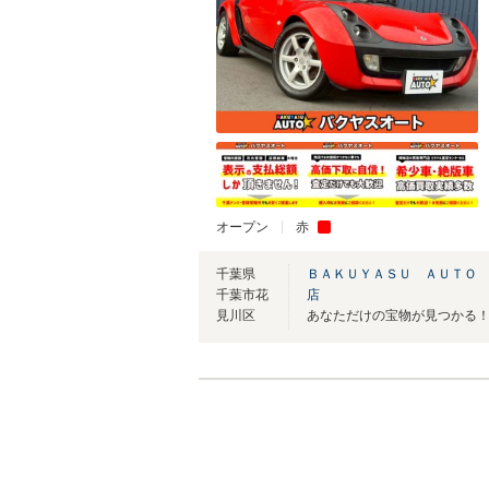
オープン
赤
千葉県
ＢＡＫＵＹＡＳＵ ＡＵＴＯ 
千葉市花
店
見川区