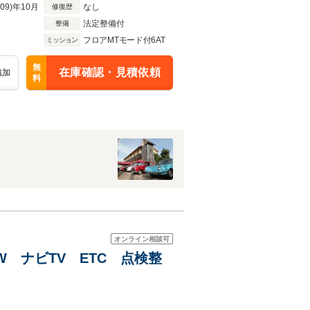
R09)年10月
なし
修復歴
法定整備付
整備
フロアMTモード付6AT
ミッション
無
在庫確認・見積依頼
追加
料
オンライン相談可
 ナビTV ETC 点検整