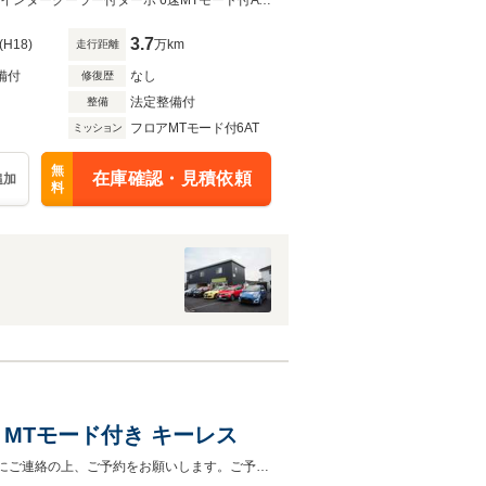
走行わずか37000km BRABUSアクセルブレーキペダル ヒーター付黒本革シート インタークーラー付ターボ 6速MTモード付AT パドルシフト 電動ソフトトップ作動確認済 2024年製造タイヤ
3.7
(H18)
万km
走行距離
備付
なし
修復歴
法定整備付
整備
フロアMTモード付6AT
ミッション
無
在庫確認・見積依頼
追加
料
 MTモード付き キーレス
シートヒーター 15インチアルミ ETC DVD・CD・再生 ドラレコご来店時は事前にご連絡の上、ご予約をお願いします。ご予約無しの場合、ご案内できない場合もございます。