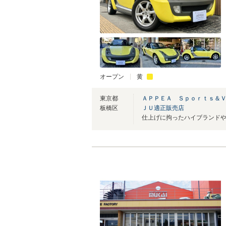
オープン
黄
東京都
ＡＰＰＥＡ Ｓｐｏｒｔｓ＆
板橋区
ＪＵ適正販売店