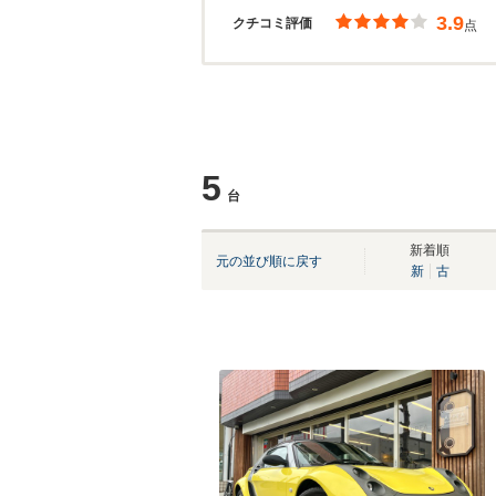
3.9
クチコミ評価
点
5
台
新着順
元の並び順に戻す
新
古