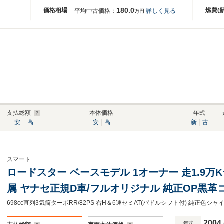
180.0
価格相場
燃費(
平均中古価格：
詳しく見る
万円
支払総額
本体価格
年式
安
高
安
高
新
古
スマート
ロードスター ベースモデル 1オーナー 走1.9万K台
属 ヤナセ正規D車/フルオリジナル 純正OP黒革
動キャンバスTOP&左右脱着式ルーフフレーム/専
ロゴFマット/ETC/キーレス
2004
年式