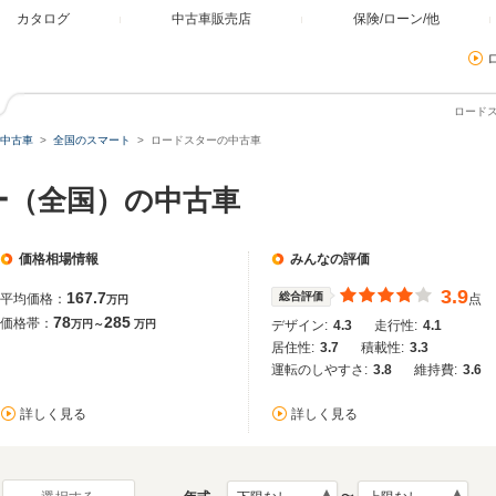
カタログ
中古車販売店
保険/ローン/他
ロード
中古車
全国のスマート
ロードスターの中古車
ー（全国）の中古車
価格相場情報
みんなの評価
3.9
167.7
総合評価
平均価格：
点
万円
78
285
価格帯：
万円～
万円
デザイン:
4.3
走行性:
4.1
居住性:
3.7
積載性:
3.3
運転のしやすさ:
3.8
維持費:
3.6
詳しく見る
詳しく見る