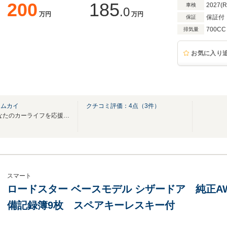
200
185
2027(
車検
.0
万円
万円
保証付
保証
700CC
排気量
お気に入り
 ムカイ
クチコミ評価：
4
点（
3
件）
1965年創業の経験と実績であなたのカーライフを応援します。
スマート
ロードスター ベースモデル シザードア 純正AW
備記録簿9枚 スペアキーレスキー付