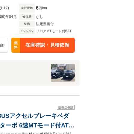
6
(H17)
万km
走行距離
R09)年04月
なし
修復歴
法定整備付
整備
フロアMTモード付6AT
ミッション
無
在庫確認・見積依頼
追加
料
販売店保証
ABUSアクセルブレーキペダ
ーボ 6速MTモード付AT