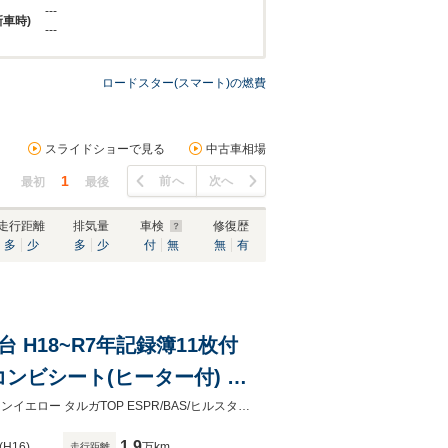
---
新車時)
---
ロードスター(スマート)の燃費
スライドショーで見る
中古車相場
1
前へ
次へ
最初
最後
走行距離
排気量
車検
修復歴
多
少
多
少
付
無
無
有
 H18~R7年記録簿11枚付
コンビシート(ヒーター付) 電
用15AW/純正オーディオ/
698cc直列3気筒ターボRR/82PS 右H＆6速セミAT(パドルシフト付) 純正色シャインイエロー タルガTOP ESPR/BAS/ヒルスタートアシスト 取説保記/純正Bookケース/三角表示板/事故修復歴無し
1.9
(H16)
万km
走行距離