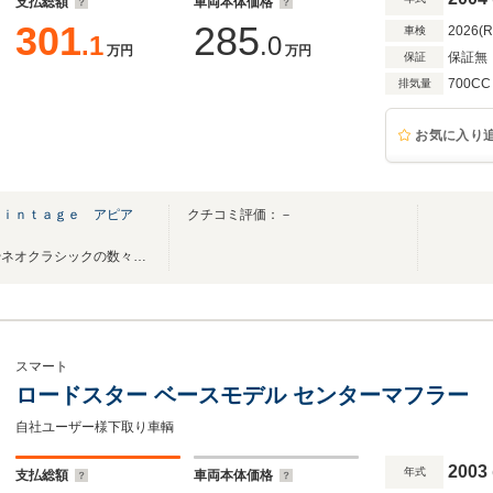
支払総額
車両本体価格
301
285
2026(
車検
.1
.0
万円
万円
保証無
保証
700CC
排気量
お気に入り
Ｖｉｎｔａｇｅ アピア
クチコミ評価：－
仕上げに拘ったハイブランドやネオクラシックの数々！！
スマート
ロードスター ベースモデル センターマフラー
自社ユーザー様下取り車輌
2003
年式
支払総額
車両本体価格