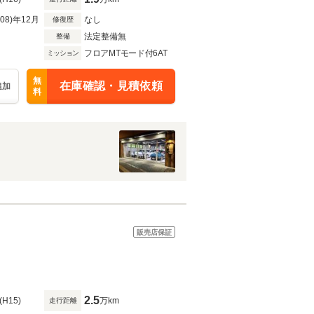
R08)年12月
なし
修復歴
法定整備無
整備
フロアMTモード付6AT
ミッション
無
在庫確認・見積依頼
追加
料
販売店保証
2.5
(H15)
万km
走行距離