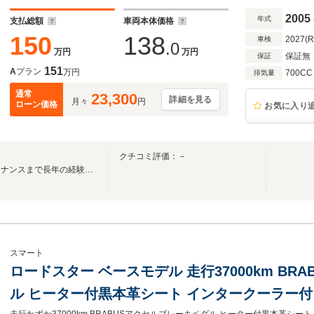
2005
年式
支払総額
車両本体価格
150
138
2027(
車検
.0
万円
万円
保証無
保証
151
A
プラン
万円
700CC
排気量
通常
23,300
詳細を見る
月々
円
ローン価格
お気に入り
クチコミ評価：－
車選びのアドバイスからメンテナンスまで長年の経験により素敵なカーライフをサポート
スマート
ロードスター ベースモデル 走行37000km BR
ル ヒーター付黒本革シート インタークーラー付タ