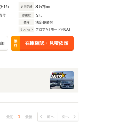
8.5
(H16)
万km
走行距離
備付
なし
修復歴
法定整備付
整備
フロアMTモード付6AT
ミッション
無
在庫確認・見積依頼
追加
料
1
前へ
次へ
最初
最後