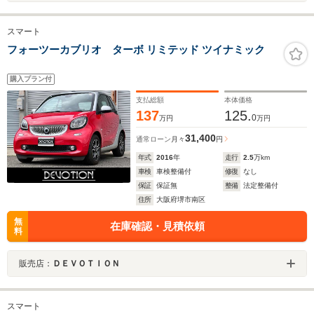
スマート
フォーツーカブリオ ターボ リミテッド ツイナミック
購入プラン付
支払総額
本体価格
137
125.
0
万円
万円
31,400
通常ローン
月々
円
年式
2016
年
走行
2.5
万km
車検
車検整備付
修復
なし
保証
保証無
整備
法定整備付
住所
大阪府堺市南区
無
在庫確認・見積依頼
料
販売店：
ＤＥＶＯＴＩＯＮ
スマート