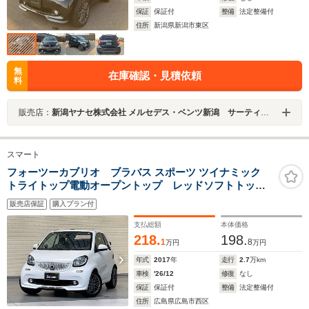
保証
保証付
整備
法定整備付
住所
新潟県新潟市東区
無
在庫確認・見積依頼
料
販売店：
新潟ヤナセ株式会社 メルセデス・ベンツ新潟 サーティファイドカーセンター
スマート
フォーツーカブリオ ブラバス スポーツ ツイナミック
トライトップ電動オープントップ レッドソフトトッ
プ BRABUSマッドグレーアルミホイール ブラック革
販売店保証
購入プラン付
シート シートヒーター 衝突警告音機能 レーンキー
プアシスト BRABUSスポーツステアリング
支払総額
本体価格
218.
198.
1
8
万円
万円
年式
2017
年
走行
2.7
万km
車検
'26/12
修復
なし
保証
保証付
整備
法定整備付
住所
広島県広島市西区