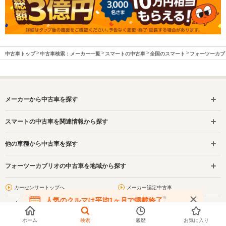
中古車トップ
中古車検索：メーカー一覧
スマートの中古車
全国のスマート
フォーツーカブ
メーカーから中古車を探す
スマートの中古車を関連情報から探す
他の車種から中古車を探す
フォーツーカブリオの中古車を地域から探す
カーセンサートップへ
メーカー認定中古車
※
人気のクルマは平均1ヶ月で掲載終了
カーセンサー
中古車リース
在庫が無くなる前にお問い合わせください
アフター保証対象車
ホーム
検索
履歴
お気に入り