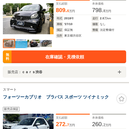
支払総額
本体価格
スペンション/チークウッドフロア・トランク/サンシーカ
809.
798.
ーロゴ/アイボリーレザー
6
8
万円
万円
年式
2018
年
走行
2.0
万km
車検
'27/10
修復
なし
保証
保証無
整備
法定整備付
住所
東京都渋谷区
無
在庫確認・見積依頼
料
販売店：
ｃａｒｓ渋谷
スマート
フォーツーカブリオ ブラバス スポーツ ツイナミック
販売店保証
支払総額
本体価格
272.
260.
7
2
万円
万円