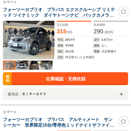
スマート
フォーツーカブリオ ブラバス エクスクルーシブ リミテ
ッド ツイナミック ダイヤトーンナビ バックカメラ
シートヒーター
支払総額
本体価格
315
290.
0
万円
万円
年式
2017
年
走行
3.0
万km
車検
'27/02
修復
なし
保証
保証無
整備
法定整備付
住所
埼玉県さいたま市緑区
無
在庫確認・見積依頼
料
販売店：
ＲＩＰーＯＦＦ
スマート
フォーツーカブリオ ブラバス アルティメート サン
シーカー 世界限定10台/専用色ミッドナイトサファイア/
専用ワイドボディ/18インチ鍛造ホイール/専用スポーツサ