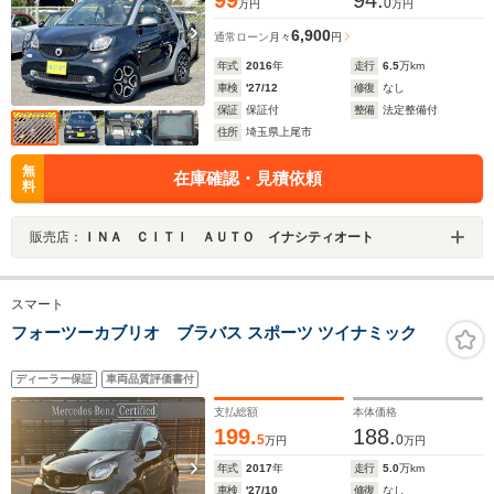
99
94.
0
万円
万円
6,900
通常ローン
月々
円
年式
2016
年
走行
6.5
万km
車検
'27/12
修復
なし
保証
保証付
整備
法定整備付
住所
埼玉県上尾市
無
在庫確認・見積依頼
料
販売店：
ＩＮＡ ＣＩＴＩ ＡＵＴＯ イナシティオート
スマート
フォーツーカブリオ ブラバス スポーツ ツイナミック
ディーラー保証
車両品質評価書付
支払総額
本体価格
199.
188.
5
0
万円
万円
年式
2017
年
走行
5.0
万km
車検
'27/10
修復
なし