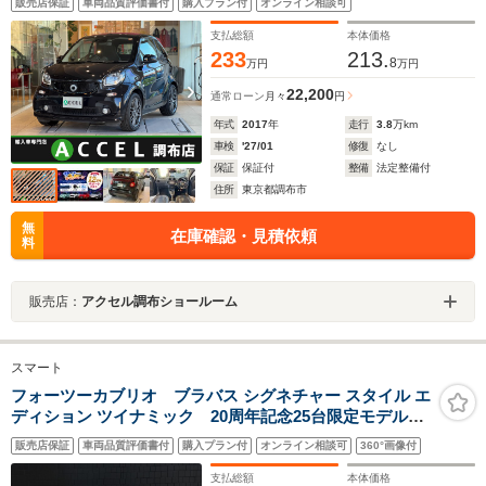
販売店保証
車両品質評価書付
購入プラン付
オンライン相談可
ミ クルーズコントロール
支払総額
本体価格
233
213.
8
万円
万円
22,200
通常ローン
月々
円
年式
2017
年
走行
3.8
万km
車検
'27/01
修復
なし
保証
保証付
整備
法定整備付
住所
東京都調布市
無
在庫確認・見積依頼
料
販売店：
アクセル調布ショールーム
スマート
フォーツーカブリオ ブラバス シグネチャー スタイル エ
ディション ツイナミック 20周年記念25台限定モデル電
動オープン赤幌ディーラーOPメモリーナビワンセグTVバ
販売店保証
車両品質評価書付
購入プラン付
オンライン相談可
360°画像付
ックカメラBluetooth対応オーディオUSBブラックレザー
シートデジタルインナーミラードラレコLEDヘッドライ
支払総額
本体価格