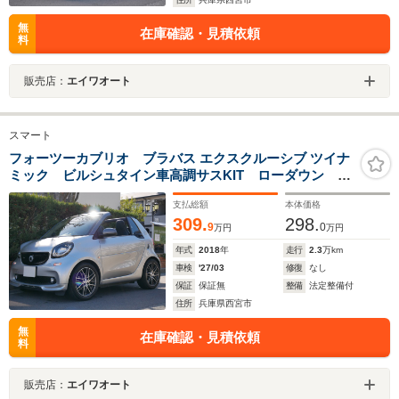
無
在庫確認・見積依頼
料
販売店：
エイワオート
スマート
フォーツーカブリオ ブラバス エクスクルーシブ ツイナ
ミック ビルシュタイン車高調サスKIT ローダウン 社
外BASTUCKステンマフラー グレーソフトトップ フ
支払総額
本体価格
ローティングナビTV バックカメラ 専用ブラックレザ
309.
298.
ー 専用16&17Brabusアルミ パドルシフト レザーダ
9
0
万円
万円
ッシュ
年式
2018
年
走行
2.3
万km
車検
'27/03
修復
なし
保証
保証無
整備
法定整備付
住所
兵庫県西宮市
無
在庫確認・見積依頼
料
販売店：
エイワオート