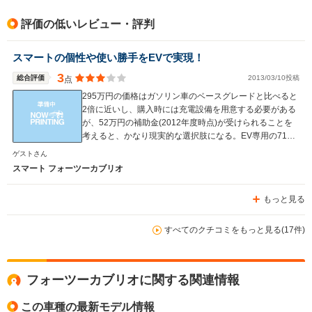
評価の低いレビュー・評判
スマートの個性や使い勝手をEVで実現！
3
総合評価
2013/03/10投稿
点
295万円の価格はガソリン車のベースグレードと比べると
2倍に近いし、購入時には充電設備を用意する必要がある
が、52万円の補助金(2012年度時点)が受けられることを
考えると、かなり現実的な選択肢になる。EV専用の71カ
月間のメンテパックが15万9000円で用意されているの
ゲストさん
で、これに加入すると良い。
スマート フォーツーカブリオ
もっと見る
すべてのクチコミをもっと見る(17件)
フォーツーカブリオに関する関連情報
この車種の最新モデル情報