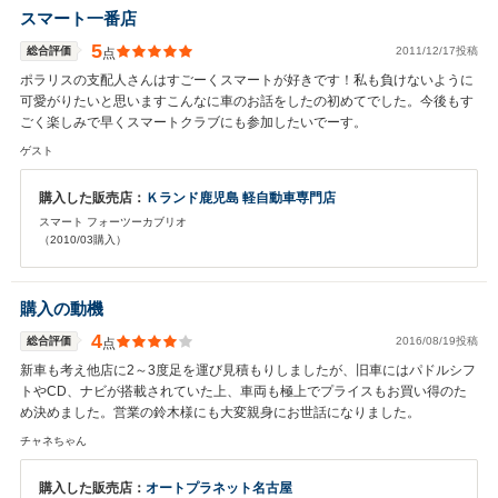
スマート一番店
5
総合評価
2011/12/17投稿
点
ポラリスの支配人さんはすごーくスマートが好きです！私も負けないように
可愛がりたいと思いますこんなに車のお話をしたの初めてでした。今後もす
ごく楽しみで早くスマートクラブにも参加したいでーす。
ゲスト
購入した販売店：
Ｋランド鹿児島 軽自動車専門店
スマート フォーツーカブリオ
（2010/03購入）
購入の動機
4
総合評価
2016/08/19投稿
点
新車も考え他店に2～3度足を運び見積もりしましたが、旧車にはパドルシフ
トやCD、ナビが搭載されていた上、車両も極上でプライスもお買い得のた
め決めました。営業の鈴木様にも大変親身にお世話になりました。
チャネちゃん
購入した販売店：
オートプラネット名古屋