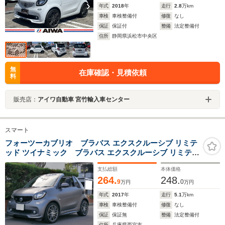
年式
2018
年
走行
2.8
万km
車検
車検整備付
修復
なし
保証
保証付
整備
法定整備付
住所
静岡県浜松市中央区
無
在庫確認・見積依頼
料
販売店：
アイワ自動車 宮竹輸入車センター
スマート
フォーツーカブリオ ブラバス エクスクルーシブ リミテ
ッド ツイナミック ブラバス エクスクルーシブ リミテッ
ド ツイナミック チタニアマットグレー ブラックレザ
支払総額
本体価格
ー
264.
248.
9
0
万円
万円
年式
2017
年
走行
5.1
万km
車検
車検整備付
修復
なし
保証
保証無
整備
法定整備付
住所
兵庫県西宮市