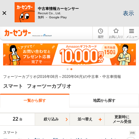
中古車情報カーセンサー
表示
Recruit Co., Ltd.
無料 － Google Play
履歴
お気に入り
メニュー
フォーツーカブリオ(2016年08月～2020年04月)の中古車・中古車情報
スマート フォーツーカブリオ
一覧から探す
地図から探す
更新時に
22
絞り込み
並べ替え
台
メール受信
スマート
PR