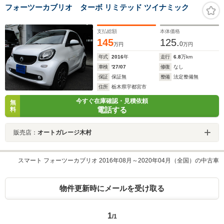
フォーツーカブリオ ターボ リミテッド ツイナミック
支払総額
本体価格
145
125.
0
万円
万円
年式
2016
年
走行
6.8
万km
車検
'27/07
修復
なし
保証
保証無
整備
法定整備無
住所
栃木県宇都宮市
今すぐ在庫確認・見積依頼
無
電話する
料
販売店：
オートガレージ木村
スマート フォーツーカブリオ 2016年08月～2020年04月（全国）の中古車
物件更新時にメールを受け取る
1
/1