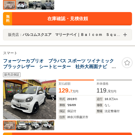
無
在庫確認・見積依頼
料
販売店：
バルコムスクエア マリーナベイ｜Ｂａｌｃｏｍ Ｓｑｕａｒｅ Ｍａｒｉｎａ Ｂａｙ
スマート
フォーツーカブリオ ブラバス スポーツ ツイナミック
ブラックレザー シートヒーター 社外大画面ナビ
TV TVキット レーンキープアシスト 最終整備記録R7
販売店保証
有り スペアーキー
支払総額
本体価格
129.
119.
7
9
万円
万円
年式
2019
年
走行
10.3
万km
車検
'26/09
修復
なし
保証
保証付
整備
法定整備付
住所
神奈川県藤沢市