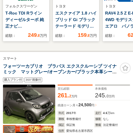
フォルクスワーゲン
トヨタ
トヨタ
T-Roc TDI Rライン
エスクァイア 1.8 ハイ
RAV4 2.5 Z E
ディーゼルターボ 純
ブリッド Gi ブラック
4WD モデリ
正ナビ
テーラード モデリス
エアロ パノ
(CD/DVD/SD/BT/フル
タエアロ フリップダ
フ 純正OP2
249
159
6
総額：
.8
万円
総額：
.8
万円
総額：
セグ) バーチャルコ
ウンモニター 禁煙
アルミホイー
ックピット ルーフレ
車 社外11型ナビ
車 純正12.9
ール パドルシフト
バックカメラ トヨタ
プレイ 全周
スマート
BSM ACC レーン
セーフティセンス 両
ラ デジタル
アシスト アイドリン
側電動スライドドア
ミラー ワイ
フォーツーカブリオ ブラバス エクスクルーシブ ツイナ
ミック マットグレー/オープンカー/ブラック本革シート/
グストップ リアトラ
クルーズコントロール
電 BSM 黒
地上波TV/バックカメラ/マットブラック純正アルミホイー
フィックアラート フ
ート 衝突軽
購入プラン付
360°画像付
ル/スペアキー/整備記録簿
ロントアシスト
支払総額
本体価格
261.
245.
2
0
万円
万円
24,500
残価ローン
月々
円
年式
2017
年
走行
4.6
万km
車検
車検整備付
修復
なし
保証
保証無
整備
法定整備付
住所
愛知県名古屋市西区