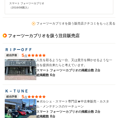
スマート フォーツーカブリオ
（2016/08購入）
フォーツーカブリオを扱う販売店クチコミをもっと見る
フォーツーカブリオを扱う注目販売店
ＲＩＰーＯＦＦ
5
総合評価
点
人生を彩るような一台、又は貴方を輝かせるような一
台を提供出来たらと考えています。
2
スマート フォーツーカブリオの
掲載台数
台
6
総掲載数
台
Ｋ－ＴＵＮＥ
5
総合評価
点
★ポルシェ・スマート専門店★中古車販売・カスタ
ム・メンテナンスのケーチューン
2
スマート フォーツーカブリオの
掲載台数
台
8
総掲載数
台