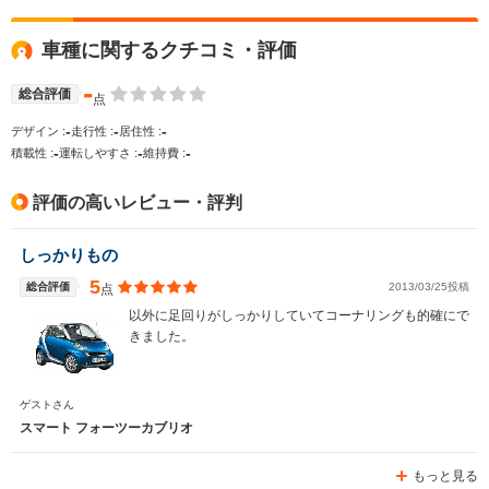
車種に関するクチコミ・評価
WLTCモード
-
-
-
燃費
-
総合評価
点
-
-
-
デザイン :
走行性 :
居住性 :
-
-
-
積載性 :
運転しやすさ :
維持費 :
排気量
598～698cc
598～698cc
698cc
評価の高いレビュー・評判
駆動方式
RR
RR
RR
しっかりもの
5
総合評価
2013/03/25投稿
点
以外に足回りがしっかりしていてコーナリングも的確にで
きました。
ゲストさん
スマート フォーツーカブリオ
もっと見る