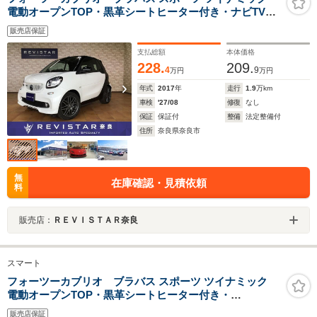
電動オープンTOP・黒革シートヒーター付き・ナビTV・
Bluteooth・USB・バックカメラ・クルーズコントロー
販売店保証
ル・追突警告機能・レーンキーピングアシスト・バック
カメラ・コーナーセンサー・デイライト・パドルシフト
支払総額
本体価格
228.
209.
4
9
万円
万円
年式
2017
年
走行
1.9
万km
車検
'27/08
修復
なし
保証
保証付
整備
法定整備付
住所
奈良県奈良市
無
在庫確認・見積依頼
料
販売店：
ＲＥＶＩＳＴＡＲ奈良
スマート
フォーツーカブリオ ブラバス スポーツ ツイナミック
電動オープンTOP・黒革シートヒーター付き・
Bluteooth・USB・クルーズコントロール・追突警告機
販売店保証