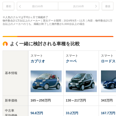
最初
前の30件
次の30件
最後
※人気のクルマは平均1ヶ月で掲載終了
物件数合計1万台以上のメーカー｜算出データ期間：2024年9月～11月｜内容：物件数合計1万
台以上のメーカーのうち、掲載が終了した物件数が1,000台以上の場合
よく一緒に検討される車種を比較
スマート
スマート
スマート
カブリオ
クーペ
ロードス
基本情報
新車価格
165～250万円
130～217万円
343万円
中古車
56.8万円
33.2万円
167.7万円
平均価格