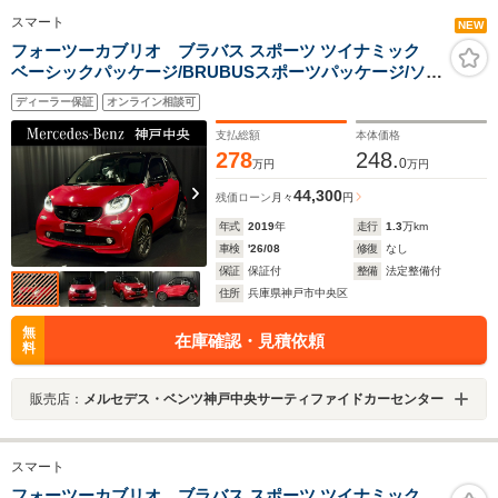
スマート
NEW
フォーツーカブリオ ブラバス スポーツ ツイナミック
ベーシックパッケージ/BRUBUSスポーツパッケージ/ソフ
トトップブラック
ディーラー保証
オンライン相談可
支払総額
本体価格
278
248.
0
万円
万円
44,300
残価ローン
月々
円
年式
2019
年
走行
1.3
万km
車検
'26/08
修復
なし
保証
保証付
整備
法定整備付
住所
兵庫県神戸市中央区
無
在庫確認・見積依頼
料
販売店：
メルセデス・ベンツ神戸中央サーティファイドカーセンター
スマート
フォーツーカブリオ ブラバス スポーツ ツイナミック