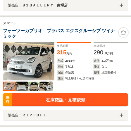
販売店：
８１ＧＡＬＬＥＲＹ 南堺店
スマート
フォーツーカブリオ ブラバス エクスクルーシブ ツイナ
ミック
支払総額
本体価格
315
290.
0
万円
万円
年式
2018
年
走行
3.3
万km
車検
'27/11
修復
なし
保証
保証無
整備
法定整備付
住所
埼玉県さいたま市緑区
無
在庫確認・見積依頼
料
販売店：
ＲＩＰーＯＦＦ