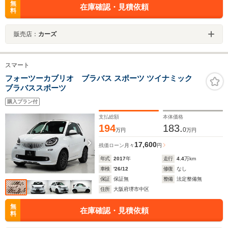
無
在庫確認・見積依頼
料
販売店：
カーズ
スマート
フォーツーカブリオ ブラバス スポーツ ツイナミック
ブラバススポーツ
購入プラン付
支払総額
本体価格
194
183.
0
万円
万円
17,600
残価ローン
月々
円
年式
2017
年
走行
4.4
万km
車検
'26/12
修復
なし
保証
保証無
整備
法定整備無
住所
大阪府堺市中区
無
在庫確認・見積依頼
料