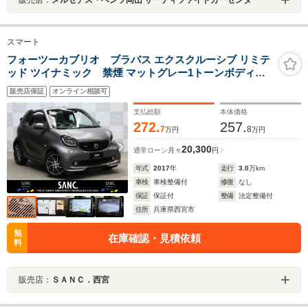
スマート
フォーツーカブリオ ブラバス エクスクルーシブ リミテ
ッド ツイナミック 禁煙 マットグレー1トーンボディカ
ラー 黒革シート レザーダッシュボード パナソニック製ナ
販売店保証
オンライン相談可
ビTV バックカメラ ドラレコ LEDヘッドライトバルブ
BRABUS Monoblockツインスポークアルミホイール
支払総額
本体価格
272.
257.
7
8
万円
万円
20,300
通常ローン
月々
円
年式
2017
年
走行
3.0
万km
車検
車検整備付
修復
なし
保証
保証付
整備
法定整備付
住所
兵庫県西宮市
無
在庫確認・見積依頼
料
販売店：
ＳＡＮＣ．西宮