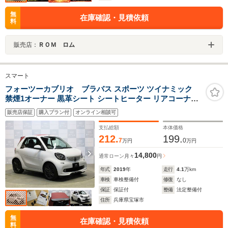
無
在庫確認・見積依頼
料
販売店：
ＲＯＭ ロム
スマート
フォーツーカブリオ ブラバス スポーツ ツイナミック
禁煙1オーナー 黒革シート シートヒーター リアコーナー
センサー USB入力端子Bluetooth接続 車線逸脱警告 ブラ
販売店保証
購入プラン付
オンライン相談可
バス製シフトノブ ブラバス製サイドブレーキレバー ブラ
バス製17インチAW
支払総額
本体価格
212.
199.
7
0
万円
万円
14,800
通常ローン
月々
円
年式
2019
年
走行
4.1
万km
車検
車検整備付
修復
なし
保証
保証付
整備
法定整備付
住所
兵庫県宝塚市
無
在庫確認・見積依頼
料