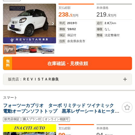
能・レーンキーピングアシスト・コーナーセンサー・デ
イライト・パドルシフト・オートライト
支払総額
本体価格
238.
219.
5
9
万円
万円
年式
2019
年
走行
2.8
万km
車検
'28/02
修復
なし
保証
保証付
整備
法定整備付
住所
奈良県奈良市
無
在庫確認・見積依頼
料
販売店：
ＲＥＶＩＳＴＡＲ奈良
スマート
フォーツーカブリオ ターボ リミテッド ツイナミック
電動オープンソフトトップ 黒革レザーシート&ヒータ
ー クルーズコントロール Bluetooth USB バックカ
販売店保証
購入プラン付
オンライン相談可
メラ ステアリングスイッチ ドライブレコーダー 純
正15インチAW
支払総額
本体価格