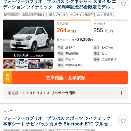
フォーツーカブリオ ブラバス シグネチャー スタイル エ
ディション ツイナミック 20周年記念25台限定モデル電
動オープン赤幌ディーラーOPメモリーナビワンセグTVバ
販売店保証
車両品質評価書付
購入プラン付
オンライン相談可
360°画像付
ックカメラBluetooth対応オーディオUSBブラックレザー
シートデジタルインナーミラードラレコLEDヘッドライ
支払総額
本体価格
ト
264.
255.
8
2
万円
万円
29,300
通常ローン
月々
円
年式
2017
年
走行
3.4
万km
車検
車検整備付
修復
なし
保証
保証付
整備
法定整備付
住所
静岡県沼津市
無
在庫確認・見積依頼
料
販売店：
ＬＩＢＥＲＡＬＡ リベラーラ沼津
スマート
フォーツーカブリオ ブラバス スポーツ ツイナミック
本革シート ナビ バックカメラ Bluetooth ETC フルセグ
シートヒーター パーキングセンサー 純正16インチアル