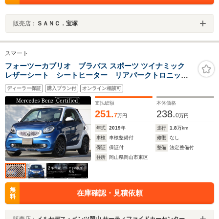
販売店：
ＳＡＮＣ．宝塚
スマート
フォーツーカブリオ ブラバス スポーツ ツイナミック
レザーシート シートヒーター リアパークトロニック
システム ETC フロント16インチBRABUSアルミホイ
ディーラー保証
購入プラン付
オンライン相談可
ール リア17インチBRABUSアルミホイール
支払総額
本体価格
251.
238.
7
0
万円
万円
年式
2019
年
走行
1.8
万km
車検
車検整備付
修復
なし
保証
保証付
整備
法定整備付
住所
岡山県岡山市東区
無
在庫確認・見積依頼
料
販売店：
メルセデス・ベンツ岡山 サーティファイドカーセンター