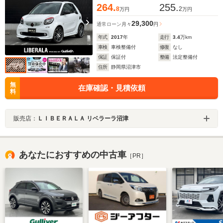
ト
264.
255.
8
2
万円
万円
29,300
通常ローン
月々
円
年式
2017
年
走行
3.4
万km
車検
車検整備付
修復
なし
保証
保証付
整備
法定整備付
住所
静岡県沼津市
無
在庫確認・見積依頼
料
販売店：
ＬＩＢＥＲＡＬＡ リベラーラ沼津
あなたにおすすめの中古車
［PR］