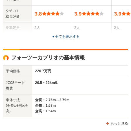
クチコミ
3.8
3.9
3.9
総合評価
乗車定員
2人
2人
2人
▼
全てを表示する
ドア数
2ドア
2ドア
2ドア
全高
全高
全高
フォーツーカブリオの基本情報
1.55m
1.55m
1.19m
平均価格
220.7万円
全幅
全幅
全
JC08モード
20.5～22km/L
サイズ
1.54m～1.58m
1.52m～1.55m
1.
燃費
全長
全長
(全長x全幅x全高)
2.54m～2.55m
2.54m～2.56m
3.43m
車体寸法
全長：2.76m～2.79m
(全長x全幅x全
全幅：1.67m
高)
全高：1.54m
ホイールベース
ホイールベース
ホイー
-m
-m
もっと見る