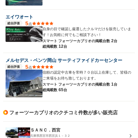
エイワオート
5
総合評価
点
自身の目で確認し厳選したクルマだけを販売していま
す！お気軽に何でもご相談下さい！
2
スマート フォーツーカブリオの
掲載台数
台
12
総掲載数
台
メルセデス・ベンツ岡山 サーティファイドカーセンター
5
総合評価
点
信頼の認定中古車を常時７０台以上在庫して、皆様の
ご来場をお待ち致しております。
1
スマート フォーツーカブリオの
掲載台数
台
65
総掲載数
台
フォーツーカブリオのクチコミ件数が多い販売店
ＳＡＮＣ．西宮
兵庫県西宮市西宮浜１－３２