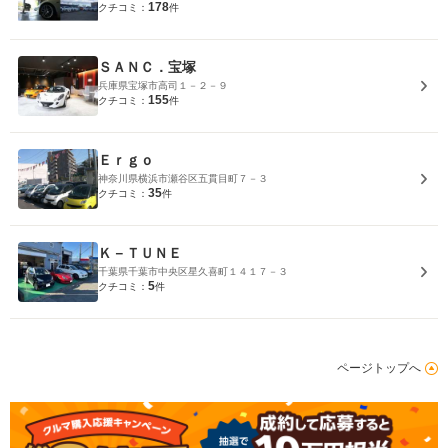
178
クチコミ：
件
ＳＡＮＣ．宝塚
兵庫県宝塚市高司１－２－９
155
クチコミ：
件
Ｅｒｇｏ
神奈川県横浜市瀬谷区五貫目町７－３
35
クチコミ：
件
Ｋ－ＴＵＮＥ
千葉県千葉市中央区星久喜町１４１７－３
5
クチコミ：
件
ページトップへ