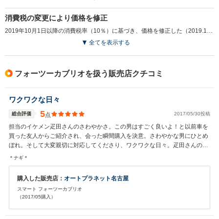
消費税の変更により価格を修正
2019年10月1日以降の消費税率（10％）に基づき、価格を修正した（2019.10）
全てを表示する
フォーツーカブリオを扱う販売店クチコミ
ワクワクな日々
5
総合評価
2017/05/30投稿
点
担当のイケメン疋田さんのさわやかさ。この男はすごく良いよ！と以前車を
買った友人からご紹介され、会った瞬間購入を決意。さわやかな男にひとめ
ぼれ。そして大変親切に対応してくださり、ワクワクな日々。疋田さんのお
かげでみんなワクワク。『ありがとう！』
＊ナギ＊
購入した販売店：
オートプラネット名古屋
スマート フォーツーカブリオ
（2017/05購入）