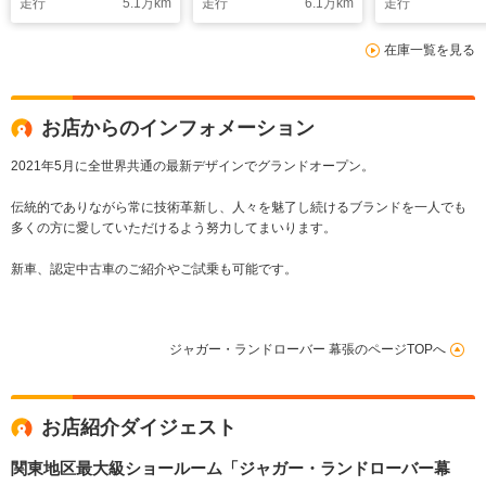
走行
5.1
万km
走行
6.1
万km
走行
ルシフト フロントフ
ルミホイール
ォグランプ 純正19
ティブクルー
在庫一覧を見る
インチアルミホイール
ロール キー
ーンキープア
お店からのインフォメーション
2021年5月に全世界共通の最新デザインでグランドオープン。
伝統的でありながら常に技術革新し、人々を魅了し続けるブランドを一人でも
多くの方に愛していただけるよう努力してまいります。
新車、認定中古車のご紹介やご試乗も可能です。
ジャガー・ランドローバー 幕張のページTOPへ
お店紹介ダイジェスト
関東地区最大級ショールーム「ジャガー・ランドローバー幕