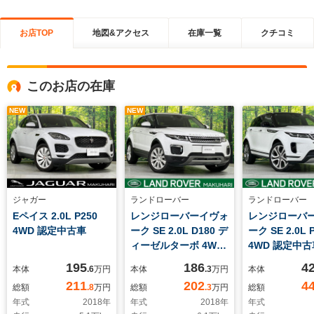
お店TOP
地図&アクセス
在庫一覧
クチコミ
このお店の在庫
NEW
NEW
ジャガー
ランドローバー
ランドローバー
Eペイス 2.0L P250
レンジローバーイヴォ
レンジローバ
4WD 認定中古車
ーク SE 2.0L D180 デ
ーク SE 2.0L 
ィーゼルターボ 4WD
4WD 認定中
認定中古車
定式パノラミ
195
186
4
本体
.6
万円
本体
.3
万円
本体
MERIDIANサウンド
フ フロント
211
202
4
総額
.8
万円
総額
.3
万円
総額
電動テールゲート サ
ーター シー
年式
2018
年
年式
2018
年
年式
ラウンドカメラ パド
リ 純正21イ