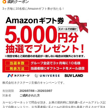
成約クーポン
3ヶ月毎に10名様にAmazonギフト券が当たる！
株式会社ネクステージ主催のキャンペーンです。
有効期限
2026/07/08～2026/10/07
対象者
ご成約された方
カーセンサーネットで問合せ頂き、お車の契約時に契約書へEメールアドレス記
入で自動エントリー。※当選者様にEメールの送信を持ち発表と代えさせて頂き