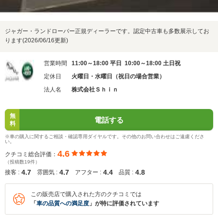
ジャガー・ランドローバー正規ディーラーです。認定中古車も多数展示してお
ります(2026/06/16更新)
営業時間
11:00～18:00 平日 10:00～18:00 土日祝
定休日
火曜日・水曜日（祝日の場合営業）
法人名
株式会社Ｓｈｉｎ
無
電話する
料
※車の購入に関するご相談・確認専用ダイヤルです。その他のお問い合わせはご遠慮くださ
い。
4.6
クチコミ総合評価：
（投稿数19件）
4.7
4.7
4.4
4.8
接客 :
雰囲気 :
アフター :
品質 :
この販売店で購入された方のクチコミでは
「
車の品質への満足度
」が特に評価されています