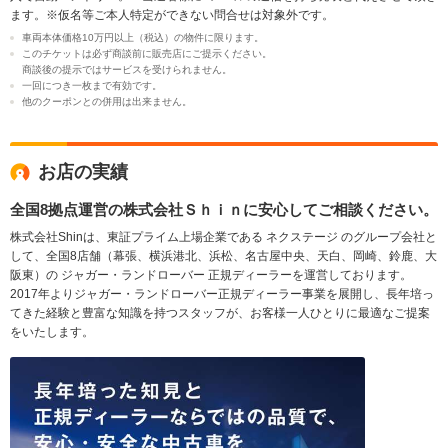
ます。※仮名等ご本人特定ができない問合せは対象外です。
車両本体価格10万円以上（税込）の物件に限ります。
このチケットは必ず商談前に販売店にご提示ください。
商談後の提示ではサービスを受けられません。
一回につき一枚まで有効です。
他のクーポンとの併用は出来ません。
お店の実績
全国8拠点運営の株式会社Ｓｈｉｎに安心してご相談ください。
株式会社Shinは、東証プライム上場企業である ネクステージ のグループ会社と
して、全国8店舗（幕張、横浜港北、浜松、名古屋中央、天白、岡崎、鈴鹿、大
阪東）の ジャガー・ランドローバー 正規ディーラーを運営しております。
2017年よりジャガー・ランドローバー正規ディーラー事業を展開し、長年培っ
てきた経験と豊富な知識を持つスタッフが、お客様一人ひとりに最適なご提案
をいたします。