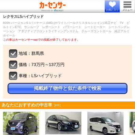
お気に入り
メニュー
レクサス
LSハイブリッド
600h バージョンS Iパッケージ 4WD (ホワイトパールクリスタルシャイン) 純正ナビ TV ビ
ルトインETC サンルーフ レザーシート パワーシート シートヒーター シートベンチレ
ーション アダプティブフロントライティングシステム クルーズコントロール 純正アルミ
ホイール
この車はカーセンサーnetでの掲載が終了しております。
地域：群馬県
価格：73万円～137万円
車種：LSハイブリッド
掲載終了物件と似た条件で検索
あなたにおすすめの中古車
［PR］