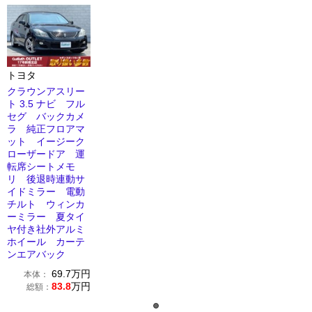
トヨタ
クラウンアスリー
ト 3.5 ナビ フル
セグ バックカメ
ラ 純正フロアマ
ット イージーク
ローザードア 運
転席シートメモ
リ 後退時連動サ
イドミラー 電動
チルト ウィンカ
ーミラー 夏タイ
ヤ付き社外アルミ
ホイール カーテ
ンエアバック
69.7
万円
本体：
83.8
万円
総額：