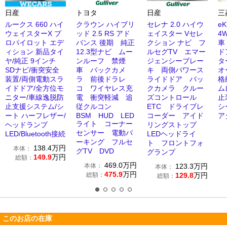
日産
トヨタ
日産
三
ルークス 660 ハイ
クラウン ハイブリ
セレナ 2.0 ハイウ
e
ウェイスターX プ
ッド 2.5 RS アド
ェイスター Vセレ
4
ロパイロット エデ
バンス 後期 純正
クション ナビ フ
車
ィション 新品タイ
12.3型ナビ ムー
ルセグTV エマー
ド
ヤ/純正 9インチ
ンルーフ 禁煙
ジェンシーブレー
タ
SDナビ/衝突安全
車 バックカメ
キ 両側パワース
オ
装置/両側電動スラ
ラ 前後ドラレ
ライドドア バッ
格
イドドア/全方位モ
コ ワイヤレス充
クカメラ クルー
ム
ニター/車線逸脱防
電 衝突軽減 追
ズコントロール
止
止支援システム/シ
従クルコン
ETC ドライブレ
シ
ート ハーフレザー/
BSM HUD LED
コーダー アイド
ア
ライト コーナー
ヘッドランプ
リングストップ
センサー 電動パ
LED/Bluetooth接続
LEDヘッドライ
ーキング フルセ
ト フロントフォ
138.4
万円
本体：
グTV DVD
グランプ
149.9
万円
総額：
469.0
万円
本体：
123.3
万円
本体：
475.9
万円
総額：
129.8
万円
総額：
このお店の在庫