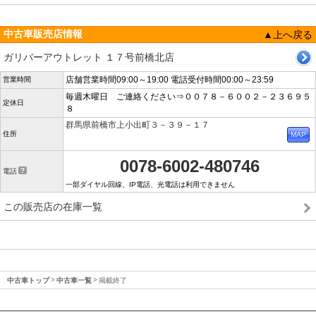
中古車販売店情報
▲上へ戻る
ガリバーアウトレット １７号前橋北店
店舗営業時間09:00～19:00 電話受付時間00:00～23:59
営業時間
毎週木曜日 ご連絡ください⇒００７８－６００２－２３６９５
定休日
８
群馬県前橋市上小出町３－３９－１７
住所
0078-6002-480746
電話
一部ダイヤル回線、IP電話、光電話は利用できません
この販売店の在庫一覧
中古車トップ
中古車一覧
掲載終了