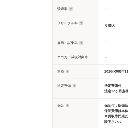
禁煙車
－
リサイクル料
リ済込
展示・試乗車
－
エコカー減税対象車
－
車検
2026(R08)年1
法定整備
法定整備付
法定12ヶ月点
保証
保証付：販売店
保証費用は本
車買取専門店
談下さい♪♪