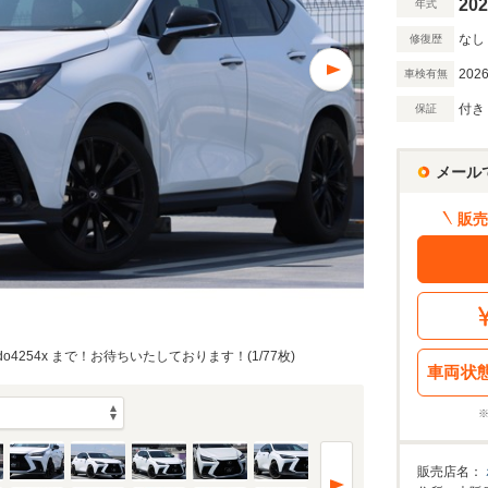
202
年式
なし
修復歴
2026
車検有無
付き
保証
メール
販売
@odo4254x まで！お待ちいたしております！(1/77枚)
車両状
販売店名：