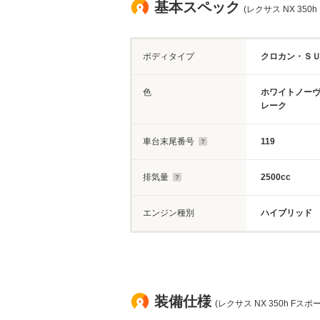
基本スペック
(レクサス NX 350
ボディタイプ
クロカン・Ｓ
色
ホワイトノー
レーク
車台末尾番号
119
排気量
2500cc
エンジン種別
ハイブリッド
装備仕様
(レクサス NX 350h Fスポ