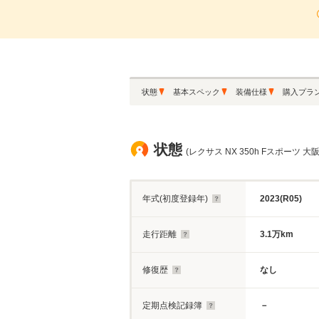
状態
基本スペック
装備仕様
購入プラ
状態
(レクサス NX 350h Fスポーツ 大阪
年式(初度登録年)
2023(R05)
走行距離
3.1万km
修復歴
なし
定期点検記録簿
－