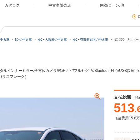
カタログ
中古車販売店
保険/ローン/他
中古車
NXの中古車
NX・大阪府の中古車
NX・堺市美原区の中古車
NX 350h F
タルインナーミラー/全方位カメラ/純正ナビ/フルセグTV/Bluetooth対応/USB接続可
ァガラスフレーク）
支払総額
（税
513
.
（諸費用15.6