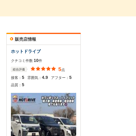
販売店情報
ホットドライブ
10
クチコミ件数
件
5
総合評価
点
5
4.9
5
接客：
雰囲気：
アフター：
5
品質：