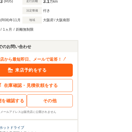
3
3.1
(R05)
走行距離
万km
付き
法定整備
(R08)
年11月
大阪府
/
大阪南部
地域
/
1ヵ月
/
距離無制限
でのお問い合わせ
店から最短即日、メールで返答！
来店予約をする
在庫確認・見積依頼をする
態を確認する
その他
※メールアドレスは販売店に公開されません
ホットドライブ