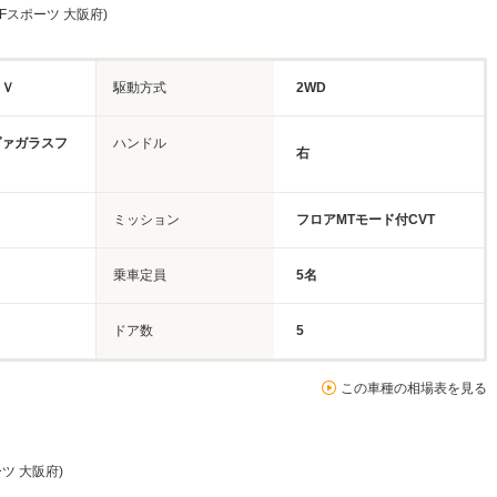
h Fスポーツ 大阪府)
ＵＶ
駆動方式
2WD
ヴァガラスフ
ハンドル
右
ミッション
フロアMTモード付CVT
乗車定員
5名
ドア数
5
この車種の相場表を見る
ーツ 大阪府)