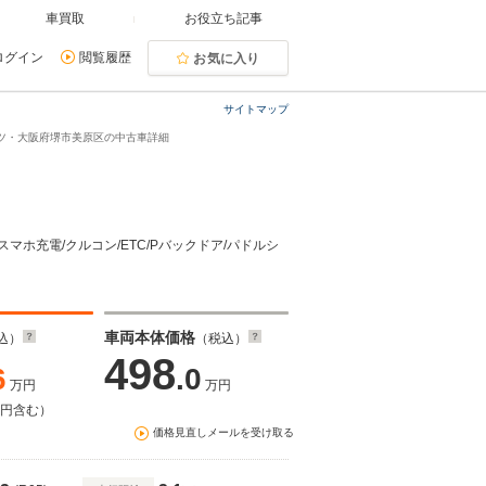
車買取
お役立ち記事
ログイン
閲覧履歴
お気に入り
サイトマップ
スポーツ・大阪府堺市美原区の中古車詳細
/スマホ充電/クルコン/ETC/Pバックドア/パドルシ
車両本体価格
込）
（税込）
498
6
.0
万円
万円
万円含む）
価格見直しメールを受け取る