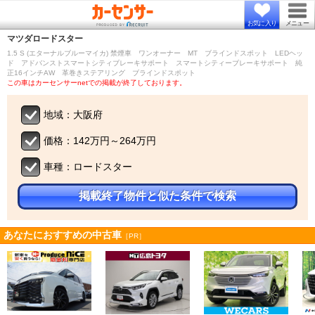
お気に入り
メニュー
マツダ
ロードスター
1.5 S (エターナルブルーマイカ) 禁煙車 ワンオーナー MT ブラインドスポット LEDヘッ
ド アドバンストスマートシティブレーキサポート スマートシティーブレーキサポート 純
正16インチAW 革巻きステアリング ブラインドスポット
この車はカーセンサーnetでの掲載が終了しております。
地域：大阪府
価格：142万円～264万円
車種：ロードスター
掲載終了物件と似た条件で検索
あなたにおすすめの中古車
［PR］