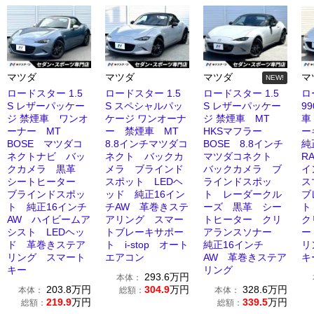
マツダ
マツダ
マツダ
マ
NEW!
ロードスター 1.5
ロードスター 1.5
ロードスター 1.5
ロ
S レザーパッケー
S スペシャルパッ
S レザーパッケー
9
ジ 禁煙車 ワンオ
ケージ ワンオーナ
ジ 禁煙車 MT
車
ーナー MT
ー 禁煙車 MT
HKSマフラー
ー
BOSE マツダコ
8.8インチマツダコ
BOSE 8.8インチ
純
ネクトナビ バッ
ネクト バックカ
マツダコネクト
R
クカメラ 黒革
メラ ブラインド
バックカメラ ブ
イ
シートヒーター
スポット LEDヘ
ラインドスポッ
ス
ブラインドスポッ
ッド 純正16イン
ト レーダークル
ブ
ト 純正16インチ
チAW 革巻きステ
ーズ 黒革 シー
ト
AW ハイビームア
アリング スマー
トヒーター クリ
ク
シスト LEDヘッ
トブレーキサポー
アランスソナー
ー
ド 革巻きステア
ト i-stop オート
純正16インチ
リ
リング スマート
エアコン
AW 革巻きステア
キ
キー
リング
293.6
万円
本体：
203.8
万円
304.9
万円
328.6
万円
本体：
総額：
本体：
219.9
万円
339.5
万円
総額：
総額：