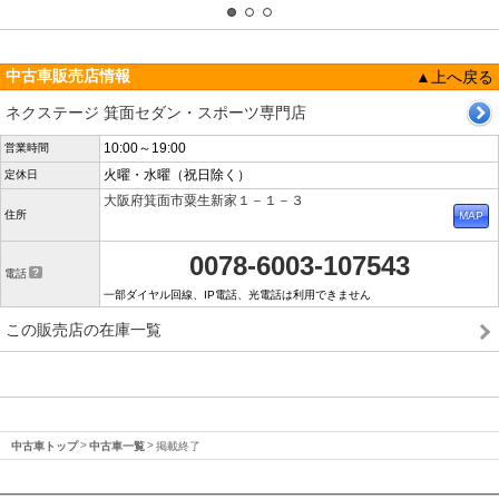
中古車販売店情報
▲上へ戻る
ネクステージ 箕面セダン・スポーツ専門店
10:00～19:00
営業時間
火曜・水曜（祝日除く）
定休日
大阪府箕面市粟生新家１－１－３
住所
0078-6003-107543
電話
一部ダイヤル回線、IP電話、光電話は利用できません
この販売店の在庫一覧
中古車トップ
中古車一覧
掲載終了