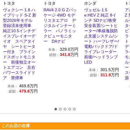
トヨタ
トヨタ
ホンダ
ト
ヴォクシー 1.8 ハ
RAV4 2.0 G Zパッ
ヴェゼル 1.5
ア
イブリッド S-Z 新
ケージ 4WD モデ
e:HEV Z 純正 8イ
Z
型2026年モデル
リスタエアロ デ
ンチ SDナビ/衝突
ル
登録済未使用車
ジタルインナーミ
安全装置/シートヒ
タ
純正10.5インチデ
ラー パノラミッ
ーター/車線逸脱防
ビ
イスプレイオーデ
クビューモニタ
止支援システム/シ
ラ
イオ スペアタイ
ー DAナビ
ート ハーフレザー/
ト
ヤ シートヒータ
電動バックドア/ド
デ
329.0
万円
本体：
ー付き ブライン
ライブレコーダー
ラ
341.8
万円
総額：
ドスポットモニタ
前後/ヘッドランプ
モ
ー 前後独立オー
LED
ル
トエアコン 左右
ー
301.5
万円
本体：
パワースライドド
ス
311.9
万円
総額：
ア 禁煙車
源
469.8
万円
本体：
479.8
万円
総額：
このお店の在庫