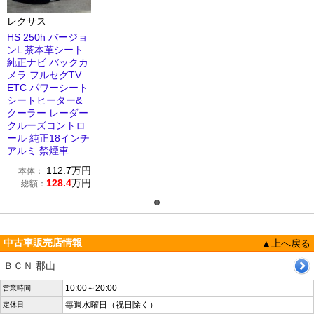
レクサス
HS 250h バージョ
ンL 茶本革シート
純正ナビ バックカ
メラ フルセグTV
ETC パワーシート
シートヒーター&
クーラー レーダー
クルーズコントロ
ール 純正18インチ
アルミ 禁煙車
112.7
万円
本体：
128.4
万円
総額：
中古車販売店情報
▲上へ戻る
ＢＣＮ 郡山
10:00～20:00
営業時間
毎週水曜日（祝日除く）
定休日