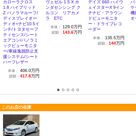
カローラクロス
ヴェゼル 1.5 X ホ
デイズ 660 ハイウ
パ
1.8 ハイブリッド
ンダセンシング ク
ェイスターX 9イン
ケ
Z パノラマルーフ/
ルコン リアカメ
チナビ・アラウン
機
ディスプレイオー
ラ ETC
ドビューモニタ
オ
ディオ+ナビ10.5イ
ー・ドライブレコ
129.0
万円
本体：
ンチ/トヨタセーフ
ーダー
143.6
万円
総額：
ティセンス/シート
135.5
万円
本体：
エアコン/パノラミ
144
万円
総額：
ックビューモニタ
ー/車線逸脱防止支
援システム/シート
ハーフレザー
406.0
万円
本体：
417.8
万円
総額：
このお店の在庫