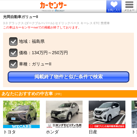
お気に入り
メニュー
光岡自動車
ガリューII
3.0 デラックス (ダークブルーパール) セドリックベース キーレス ETC 禁煙車
この車はカーセンサーnetでの掲載が終了しております。
地域：福島県
価格：134万円～250万円
車種：ガリューII
掲載終了物件と似た条件で検索
あなたにおすすめの中古車
［PR］
トヨタ
ホンダ
日産
ト