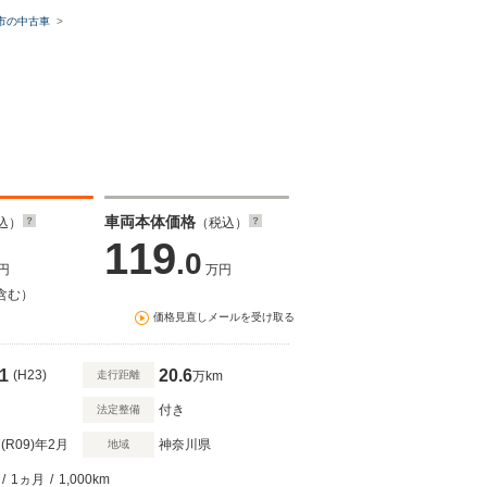
市の中古車
車両本体価格
込）
（税込）
119
.0
円
万円
含む）
価格見直しメールを受け取る
1
20.6
(H23)
走行距離
万km
付き
法定整備
(R09)
年2月
神奈川県
地域
/
1ヵ月
/
1,000km