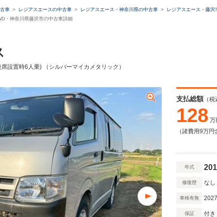
古車
レジアスエースの中古車
レジアスエース・神奈川県の中古車
レジアスエース・藤沢
 4WD・神奈川県藤沢市の中古車詳細
ス
 (後席設置時6人乗) （シルバーマイカメタリック）
支払総額
（税
128
万
（諸費用9万円
201
年式
なし
修復歴
2027
車検有無
付き
保証