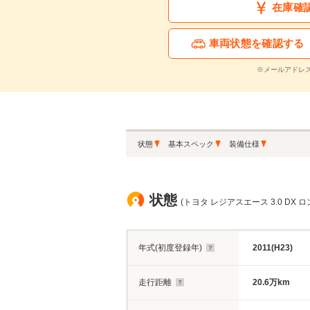
在庫確
車両状態を確認する
※メールアドレ
状態
基本スペック
装備仕様
状態
(トヨタ レジアスエース 3.0 DX
年式(初度登録年)
2011(H23)
走行距離
20.6万km