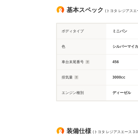
基本スペック
(トヨタ レジアスエー
ボディタイプ
ミニバン
色
シルバーマイ
車台末尾番号
456
排気量
3000cc
エンジン種別
ディーゼル
装備仕様
(トヨタ レジアスエース 3.