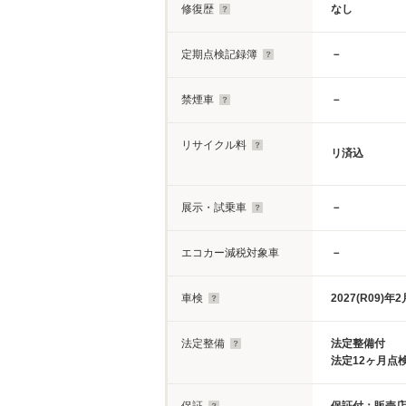
修復歴
なし
定期点検記録簿
－
禁煙車
－
リサイクル料
リ済込
展示・試乗車
－
エコカー減税対象車
－
車検
2027(R09)年2
法定整備
法定整備付
法定12ヶ月点