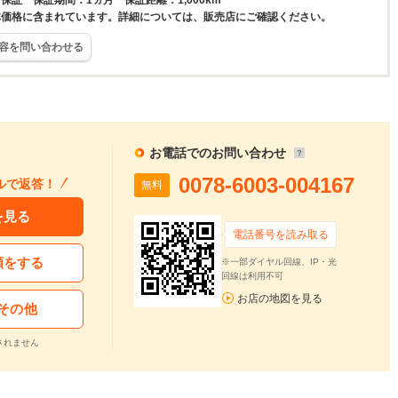
保証 保証期間：1ヵ月 保証距離：1,000km
体価格に含まれています。詳細については、販売店にご確認ください。
容を問い合わせる
お電話でのお問い合わせ
0078-6003-004167
ルで返答！
無料
を見る
電話番号を読み取る
頼をする
※一部ダイヤル回線、IP・光
回線は利用不可
お店の地図を見る
その他
されません