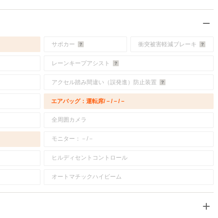
サポカー
衝突被害軽減ブレーキ
レーンキープアシスト
アクセル踏み間違い（誤発進）防止装置
エアバッグ：運転席/－/－/－
全周囲カメラ
モニター：－/－
ヒルディセントコントロール
オートマチックハイビーム