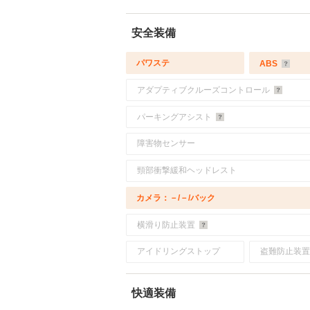
安全装備
パワステ
ABS
アダプティブクルーズコントロール
パーキングアシスト
障害物センサー
頸部衝撃緩和ヘッドレスト
カメラ：－/－/バック
横滑り防止装置
アイドリングストップ
盗難防止装置
快適装備