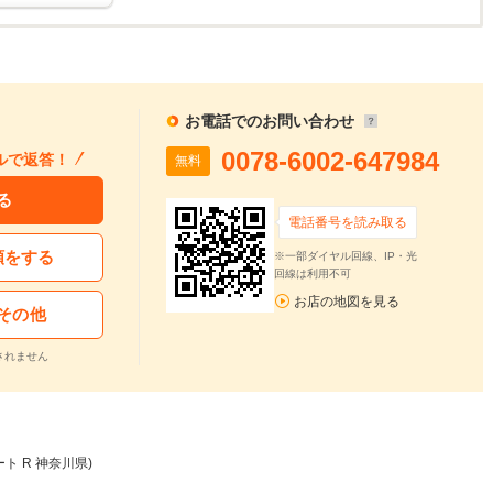
お電話でのお問い合わせ
0078-6002-647984
ルで返答！
無料
る
電話番号を読み取る
頼をする
※一部ダイヤル回線、IP・光
回線は利用不可
お店の地図を見る
その他
されません
ート R 神奈川県)