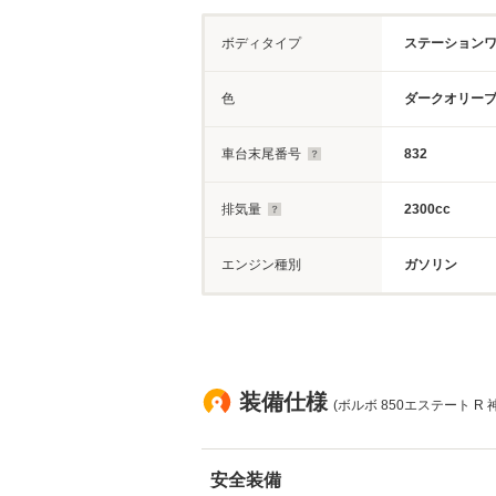
ボディタイプ
ステーション
色
ダークオリー
車台末尾番号
832
排気量
2300cc
エンジン種別
ガソリン
装備仕様
(ボルボ 850エステート R 
安全装備