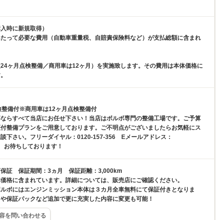
購入時に新規取得）
あたって必要な費用（自動車重量税、自賠責保険料など）が支払総額に含まれ
24ヶ月点検整備／商用車は12ヶ月）を実施致します。その費用は本体価格に
す。
検整備付※商用車は12ヶ月点検整備付
事ならすべて当店にお任せ下さい！当店はボルボ専門の整備工場です。ご予算
証付整備プランをご用意しております。ご不明点がございましたらお気軽にス
談下さい。フリーダイヤル：0120-157-356 Eメールアドレス：
b.jp お待ちしております！
保証 保証期間：3ヵ月 保証距離：3,000km
体価格に含まれています。詳細については、販売店にご確認ください。
ボルボにはエンジンミッション本体は３カ月全車無料にて保証付きとなりま
クや保証パックなど追加で更に充実した内容に変更も可能！
容を問い合わせる