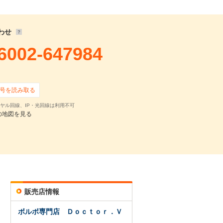
25,520
円
,200
円 ×
59
回
,000
円 ×
10
回
わせ
6002-647984
号を読み取る
ヤル回線、IP・光回線は利用不可
の地図を見る
確認・見積依頼
販売店情報
ボルボ専門店 Ｄｏｃｔｏｒ．Ｖ