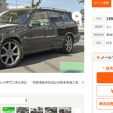
万円
ローン価格
199
年式
万円
なし
修復歴
車検
車検有無
額 で計算
付き
保証
借入額
割賦販売価格：
205.3
万円
シミュレーショ
利息分：
26.5
万円
メール
・金利・ボーナス払い
販売
ルボ専門工場を併設。「関東運輸局長認証自動車整備工場」で
回
5
返済期間
年
車両状