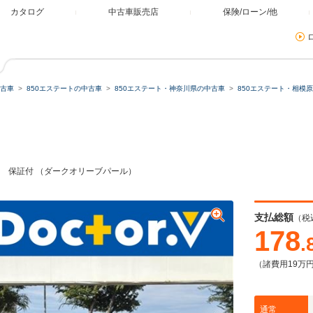
カタログ
中古車販売店
保険/ローン/他
古車
850エステートの中古車
850エステート・神奈川県の中古車
850エステート・相模
ミュレーター
類
 保証付 （ダークオリーブパール）
残価・据置ローン
支払総額
（税
178
.
（諸費用19万
本体価格
自由に設定
通常