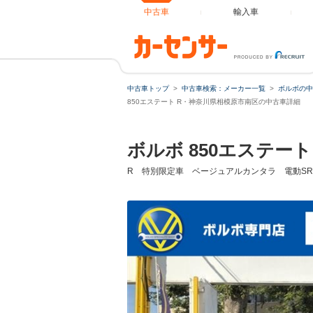
中古車
輸入車
中古車トップ
中古車検索：メーカー一覧
ボルボの中
ローンシ
850エステート R・神奈川県相模原市南区の中古車詳細
ボルボ 850エステート
ローン種
R 特別限定車 ベージュアルカンタラ 電動SR
通常ローン
借入額
支払総額