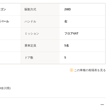
ワゴン
駆動方式
2WD
ブパール
ハンドル
右
ミッション
フロア4AT
乗車定員
5名
ドア数
5
この車種の相場表を見る
神奈川県)