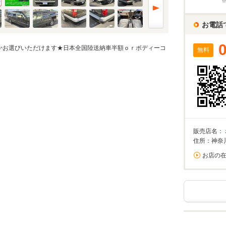
%
お電話
実店舗での金利は異なる場合がありますのでご注意ください。
かお選びいただけます★日本全国陸送納車半額ｏｒボディーコ
無料
万円
算額
/回
0%が上限です。
回数
回
販売店名：
住所：神奈
お店の
ーション結果
割賦販売価格内訳
支払総額 で計算