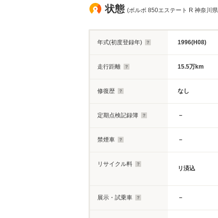
状態
(ボルボ 850エステート R 神奈川県
年式(初度登録年)
1996(H08)
走行距離
15.5万km
修復歴
なし
定期点検記録簿
－
禁煙車
－
リサイクル料
リ済込
展示・試乗車
－