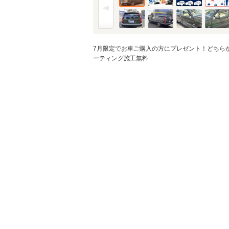
金利
※金利は参考値です。
7月限定でお車ご購入の方にプレゼント！どちら
ーティング施工無料
ボーナス月加
※ボーナスは支払額の5
ボーナス支払
シミュレ
通常ローン・