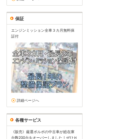
保証
エンジンミッション全車３カ月無料保
証付
詳細ページへ
各種サービス
《販売》厳選ボルボの中古車が総在庫
台数200台をオーバーしました！ぜひＨ