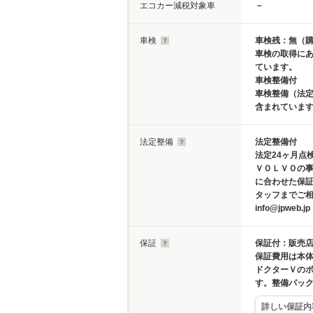
エコカー減税対象車
－
車検
車検残：無（
車検の取得に
ています。
車検整備付
車検整備（法定
含まれていま
法定整備
法定整備付
法定24ヶ月点
ＶＯＬＶＯの
に合わせた保
タッフまでご相
info@jpwe
保証
保証付：販売店
保証費用は本
ドクターＶの
す。整備パッ
詳しい保証内