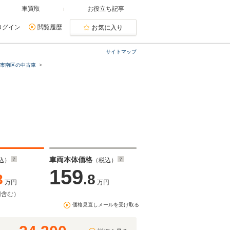
車買取
お役立ち記事
ログイン
閲覧履歴
お気に入り
サイトマップ
原市南区の中古車
車両本体価格
込）
（税込）
159
8
.8
万円
万円
円含む）
価格見直しメールを受け取る