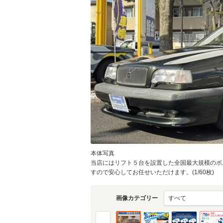
物件価格
頭金
通常ローン・支払総
2
.4
月々の
支払額
万円
支払回数
本体写真
当店にはリフト５台を設置した全国最大規模のボ
支払回数
すので安心してお任せいただけます。(1/60枚)
画像カテゴリー