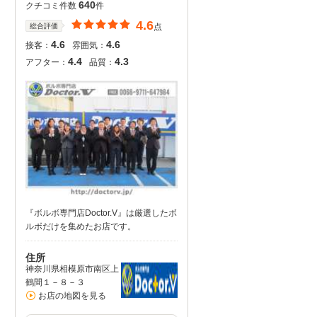
640
クチコミ件数
件
4.6
総合評価
点
4.6
4.6
接客：
雰囲気：
4.4
4.3
アフター：
品質：
『ボルボ専門店Doctor.V』は厳選したボ
ルボだけを集めたお店です。
住所
神奈川県相模原市南区上
鶴間１－８－３
お店の地図を見る