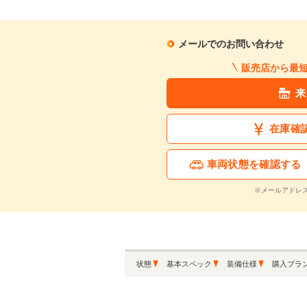
月々の支払額
2
.4
万円
メールでのお問い合わせ
販売店から最
※シミュレーション結果は
※シミュレーションしたロ
来
在庫確
この中古車に関
車両状態を確認する
※メールアドレ
状態
基本スペック
装備仕様
購入プラ