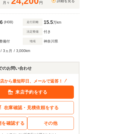
24,200
詳細を見る
月々
円
6
15.5
(H08)
走行距離
万km
付き
法定整備
整備付
神奈川県
地域
/
3ヵ月
/
3,000km
168
.8
万円
ン結果を見る
でのお問い合わせ
店から最短即日、メールで返答！
来店予約をする
在庫確認・見積依頼をする
態を確認する
その他