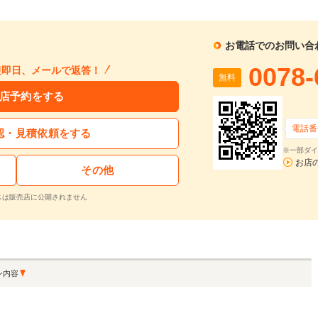
1回目
割賦販売価格：
205.3
万円
2回目以降
24
利息分：
26.5
万円
ボーナス月
50
支払回数：
60
回
お電話でのお問い合
0078-
短即日、メールで返答！
無料
入力された条件で算出した概算金額となります。お支払い金額の目安としてご利用ください。
ーン金利は参考値です。実店舗での金利は異なる場合があります。
店予約をする
電話番
認・見積依頼をする
するお問い合わせ
※一部ダイ
お店
その他
850エステート R 特別限定車 ベージュアルカンタラ 電動SR 保証付
支払総額
車両本体価格
年式
走行距離
1996
15.5
スは販売店に公開されません
無
178.8
159.8
在庫
万円
万円
(H08)
万km
料
再シミュレーションする
ン内容