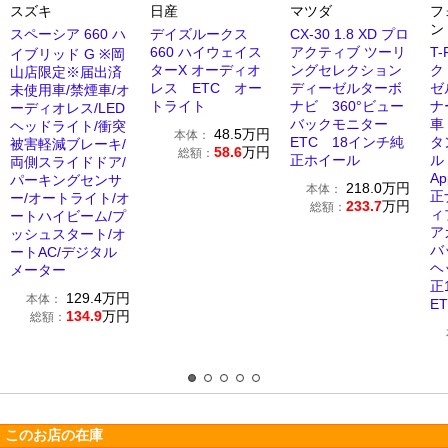
スズキ
日産
マツダ
フ
ン
スペーシア 660 ハ
デイズルークス
CX-30 1.8 XD プロ
660 ハイウェイス
アクティブ ツーリ
T-
イブリッド G ※岡
ターX オーディオ
ングセレクション
ク
山店限定※届出済
レス ETC オー
ディーゼルターボ
ゼ
未使用車/禁煙車/オ
トライト
ナビ 360°ビュー
ナ
ーディオレス/LED
バックモニター
車
ヘッドライト/衝突
48.5
万円
本体：
ETC 18インチ純
タ
被害軽減ブレーキ/
58.6
万円
総額：
正ホイール
両側スライドドア/
Ap
パーキングセンサ
218.0
万円
本体：
正
ー/オートライト/オ
233.7
万円
総額：
ィ
ートハイビーム/プ
ア
ッシュスタート/オ
バ
ートAC/デジタル
ヘ
メーター
正
129.4
万円
本体：
E
134.9
万円
総額：
このお店の在庫