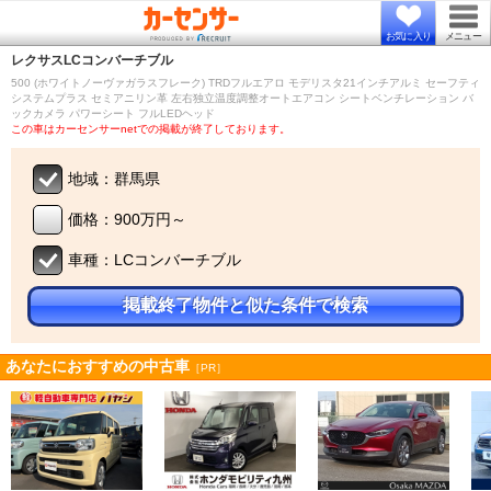
お気に入り
メニュー
レクサス
LCコンバーチブル
500 (ホワイトノーヴァガラスフレーク) TRDフルエアロ モデリスタ21インチアルミ セーフティ
システムプラス セミアニリン革 左右独立温度調整オートエアコン シートベンチレーション バ
ックカメラ パワーシート フルLEDヘッド
この車はカーセンサーnetでの掲載が終了しております。
地域：群馬県
価格：900万円～
車種：LCコンバーチブル
掲載終了物件と似た条件で検索
あなたにおすすめの中古車
［PR］