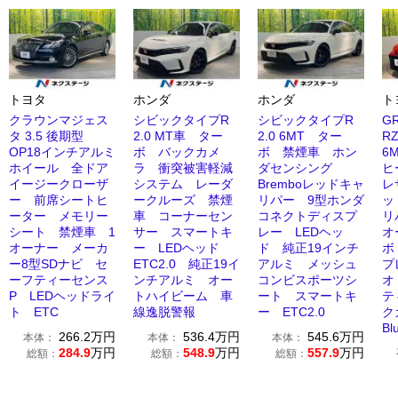
トヨタ
ホンダ
ホンダ
ト
クラウンマジェス
シビックタイプR
シビックタイプR
G
タ 3.5 後期型
2.0 MT車 ター
2.0 6MT ター
R
OP18インチアルミ
ボ バックカメ
ボ 禁煙車 ホン
6
ホイール 全ドア
ラ 衝突被害軽減
ダセンシング
ヒ
イージークローザ
システム レーダ
Bremboレッドキャ
レ
ー 前席シートヒ
ークルーズ 禁煙
リパー 9型ホンダ
ッ
ーター メモリー
車 コーナーセン
コネクトディスプ
リ
シート 禁煙車 1
サー スマートキ
レー LEDヘッ
オ
オーナー メーカ
ー LEDヘッド
ド 純正19インチ
ボ
ー8型SDナビ セ
ETC2.0 純正19イ
アルミ メッシュ
プ
ーフティーセンス
ンチアルミ オー
コンビスポーツシ
オ
P LEDヘッドライ
トハイビーム 車
ート スマートキ
テ
ト ETC
線逸脱警報
ー ETC2.0
ク
Bl
266.2
万円
536.4
万円
545.6
万円
本体：
本体：
本体：
284.9
万円
548.9
万円
557.9
万円
総額：
総額：
総額：