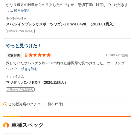
かなり遠方の離島からの注文したのですが、懇切丁寧に対応していただきま
し…
続きを読む
ちゃちゃらさん
スバル インプレッサスポーツワゴン2.0 WRX 4WD （2021/01購入）
お店からの返信あり
やっと見つけた！
5
総合評価
2020/12/01投稿
探していたサバンナを約200km離れた静岡県で見つけました。ツーリング
ついで…
続きを読む
ｔａｙＧさん
マツダ サバンナRX-7（2020/11購入）
お店からの返信あり
この販売店のクチコミ一覧へ(5件)
車種スペック