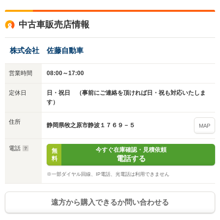
中古車販売店情報
株式会社 佐藤自動車
営業時間
08:00～17:00
入力途中の情報を保存しますか？
定休日
日・祝日 （事前にご連絡を頂ければ日・祝も対応いたしま
※次回問い合わせをする際に自動入力されます
す）
※保存された情報は
90
日で破棄されます
住所
静岡県牧之原市静波１７６９－５
MAP
いいえ
はい
電話
今すぐ在庫確認・見積依頼
無
電話する
料
※一部ダイヤル回線、IP電話、光電話は利用できません
遠方から購入できるか問い合わせる