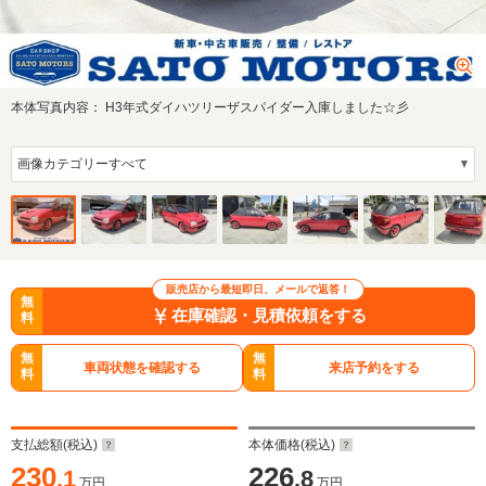
本体写真内容：
H3年式ダイハツリーザスパイダー入庫しました☆彡
販売店から最短即日、メールで返答！
無
在庫確認・見積依頼をする
料
無
無
車両状態を確認する
来店予約をする
料
料
支払総額(税込)
本体価格(税込)
230
226
.1
.8
万円
万円