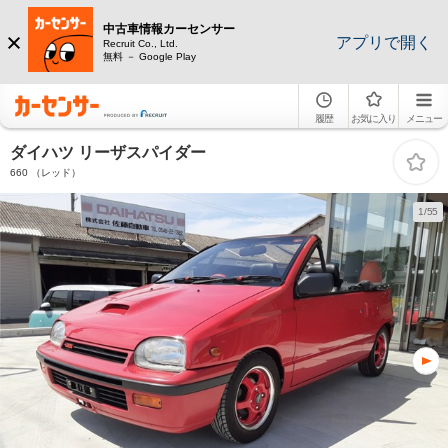
中古車情報カーセンサー
アプリで開く
Recruit Co., Ltd.
無料 － Google Play
履歴
お気に入り
メニュー
ダイハツ リーザスパイダー
660 （レッド）
1/55