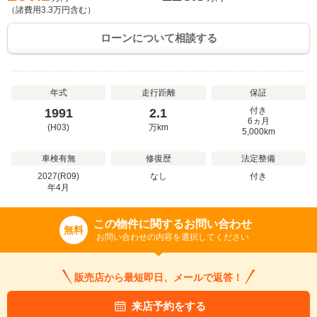
（諸費用
3.3
万円含む）
ローンについて相談する
年式
走行距離
保証
付き
1991
2.1
6ヵ月
(H03)
万
km
5,000km
車検有無
修復歴
法定整備
2027(R09)
なし
付き
年
4
月
この物件に関するお問い合わせ
無料
お問い合わせの内容を選択してください
販売店から最短即日、メールで返答！
来店予約をする