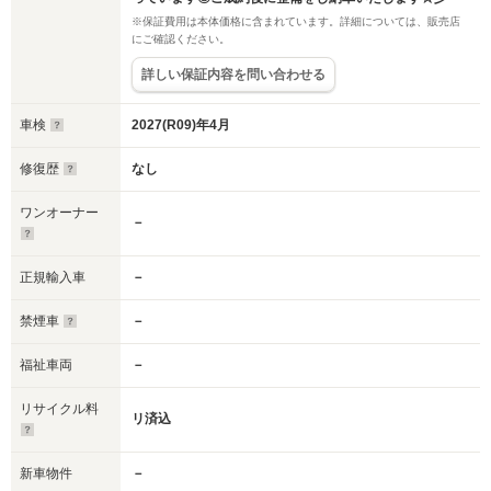
※保証費用は本体価格に含まれています。詳細については、販売店
にご確認ください。
詳しい保証内容を問い合わせる
車検
2027(R09)年4月
修復歴
なし
ワンオーナー
－
正規輸入車
－
禁煙車
－
福祉車両
－
リサイクル料
リ済込
新車物件
－