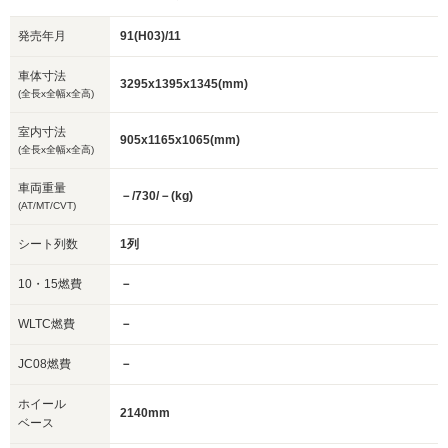
発売年月
91(H03)/11
車体寸法
3295x1395x1345(mm)
(全長x全幅x全高)
室内寸法
905x1165x1065(mm)
(全長x全幅x全高)
車両重量
－/730/－(kg)
(AT/MT/CVT)
シート列数
1列
10・15燃費
－
WLTC燃費
－
JC08燃費
－
ホイール
2140mm
ベース