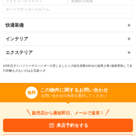
アイドリングストップ
盗難防止装置
オートマチックハイビーム
快適装備
インテリア
エクステリア
H3年式ダイハツリーザスパイダー入荷しました☆彡総生産数380台の超希少車♪修復歴無しで走
行距離も少ないのはお宝級☆彡
この物件に関するお問い合わせ
無料
お問い合わせの内容を選択してください
販売店から最短即日、メールで返答！
来店予約をする