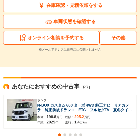
在庫確認・見積依頼をする
車両状態を確認する
オンライン相談を予約する
その他
※メールアドレスは販売店に公開されません
あなたにおすすめの中古車
［PR］
ホンダ
N-BOX カスタム 660 ターボ 4WD 純正ナビ リアカメ
ラ 純正前後ドラレコ ETC フルセグTV 夏冬タイヤ
付き
198.8
205.2
本体：
万円
総額：
万円
2025
1.4
年式：
年
走行：
万km