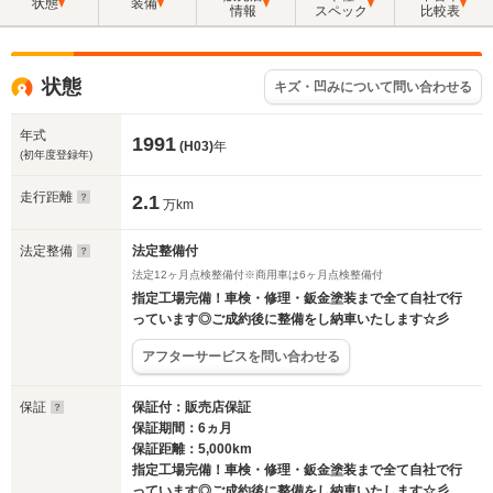
状態
装備
情報
スペック
比較表
状態
キズ・凹みについて問い合わせる
年式
1991
(H03)
年
(初年度登録年)
走行距離
2.1
万km
法定整備
法定整備付
法定12ヶ月点検整備付※商用車は6ヶ月点検整備付
指定工場完備！車検・修理・鈑金塗装まで全て自社で行
っています◎ご成約後に整備をし納車いたします☆彡
アフターサービスを問い合わせる
保証
保証付：販売店保証
保証期間：6ヵ月
保証距離：5,000km
指定工場完備！車検・修理・鈑金塗装まで全て自社で行
っています◎ご成約後に整備をし納車いたします☆彡