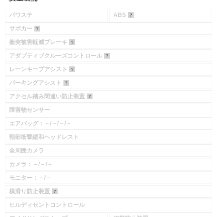
パワステ
ABS
サポカー
衝突被害軽減ブレーキ
アダプティブクルーズコントロール
レーンキープアシスト
パーキングアシスト
アクセル踏み間違い防止装置
障害物センサー
エアバッグ：－/－/－/－
頸部衝撃緩和ヘッドレスト
全周囲カメラ
カメラ：－/－/－
モニター：－/－
横滑り防止装置
ヒルディセントコントロール