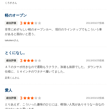
くろすさん
軽のオープン
3
総合評価
2013/03/27投稿
非常にめずらしい軽のオープンカー。 現行のラインナップでもこういう車
があると面白いと思う。
takukenさん
とくになし。
3
総合評価
2013/03/25投稿
ＡＴのターボ付きなので通勤もラクラク。加速も抜群でした。 ダウンサス
仕様に、１４インチのワタナベ履いてました。
足長くんさん
愛人
3
総合評価
2013/03/10投稿
とりあえず、こういった趣味のひとには、根強い人気がありそうな一台なの