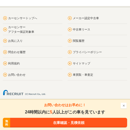
カーセンサートップへ
メーカー認定中古車
カーセンサー
中古車リース
アフター保証対象車
お気に入り
閲覧履歴
問合わせ履歴
プライバシーポリシー
利用規約
サイトマップ
お問い合わせ
車買取・車査定
お問い合わせはお早めに！
24
5
時間以内に
人以上がこの車を見ています
無
無
在庫確認・見積依頼
在庫確認・見積依頼
料
料