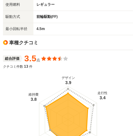
使用燃料
レギュラー
駆動方式
前輪駆動(FF)
最小回転半径
4.5m
車種クチコミ
3.5
総合評価
点
13
クチコミ件数
件
デザイン
3.9
走行性
維持費
3.4
3.8