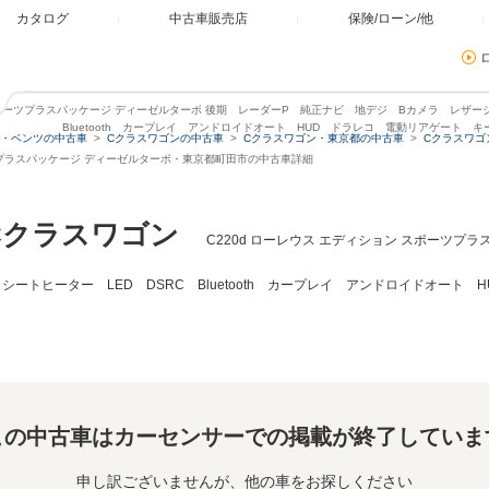
カタログ
中古車販売店
保険/ローン/他
 スポーツプラスパッケージ ディーゼルターボ 後期 レーダーP 純正ナビ 地デジ Bカメラ レザー
Bluetooth カープレイ アンドロイドオート HUD ドラレコ 電動リアゲート キ
・ベンツの中古車
Cクラスワゴンの中古車
Cクラスワゴン・東京都の中古車
Cクラスワゴ
ーツプラスパッケージ ディーゼルターボ・東京都町田市の中古車詳細
Cクラスワゴン
C220d ローレウス エディション スポーツプ
ートヒーター LED DSRC Bluetooth カープレイ アンドロイドオート
この中古車はカーセンサーでの掲載が終了していま
申し訳ございませんが、他の車をお探しください