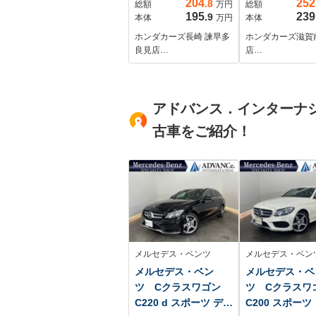
204
252
.8
総額
万円
総額
195
239
.9
本体
万円
本体
ホンダカーズ長崎 諫早多
ホンダカーズ滋賀
良見店…
店…
アドバンス．インターナ
古車をご紹介！
メルセデス・ベンツ
メルセデス・ベン
メルセデス・ベン
メルセデス・ベ
ツ Cクラスワゴン
ツ Cクラス
C220 d スポーツ ディ
C200 スポーツ