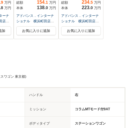
ディ...
154
234
.9
.1
.5
万円
総額
万円
総額
万円
138
223
.8
.0
.0
万円
本体
万円
本体
万円
ターナ
アドバンス．インターナ
アドバンス．インターナ
町田店
ショナル 横浜町田店
ショナル 横浜町田店
Ｍ・ベンツ専門店
Ｍ・ベンツ専門店
追加
お気に入りに追加
お気に入りに追加
スワゴン 東京都)
ハンドル
右
ミッション
コラムMTモード付9AT
ボディタイプ
ステーションワゴン