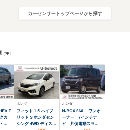
カーセンサートップページから探す
車
[PR]
ホンダ
ホンダ
HEV Z
フィット 1.5 ハイブ
N-BOX 660 L ワンオ
クカ
リッド S ホンダセン
ーナー 7インチナ
・
シング 4WD ディスプ
ビ 片側電動スライ
レイオーディオ/ツイ
ドドア ドラレコ前