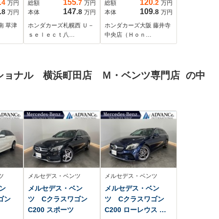
155
120
.4
.7
.2
万円
総額
万円
総額
万円
ーター/LEDヘッドラ
後 シートヒータ
147
109
.8
.8
.8
万円
本体
万円
本体
万円
イト/LEDフォグライ
ー バックカメラ
南 草津
ホンダカーズ札幌西 Ｕ－
ホンダカーズ大阪 藤井寺
ト/Fパッケージ/Lパッ
障害物センサ
ｓｅｌｅｃｔ八…
中央店（Ｈｏｎ…
ケージ/Sパッケージ
ETC2.0
Bluetooth LEDヘッ
ドライト 横滑り防
ショナル 横浜町田店 Ｍ・ベンツ専門店 の中
止装置 衝突被害軽
減ブレーキ
ツ
メルセデス・ベンツ
メルセデス・ベンツ
ン
メルセデス・ベン
メルセデス・ベン
ワゴン
ツ Cクラスワゴン
ツ Cクラスワゴン
C200 スポーツ
C200 ローレウス エ