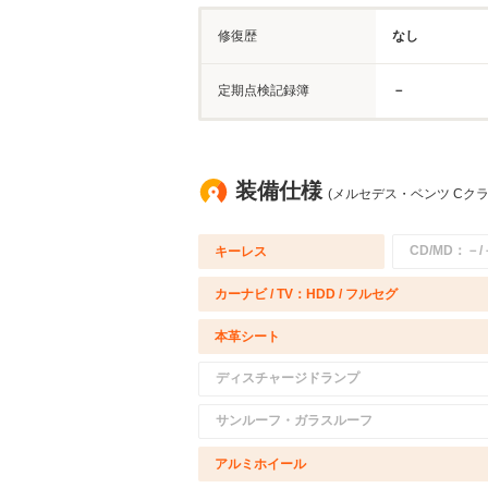
修復歴
なし
定期点検記録簿
－
装備仕様
(メルセデス・ベンツ Cクラ
CD/MD：－/
キーレス
カーナビ / TV：HDD / フルセグ
本革シート
ディスチャージドランプ
サンルーフ・ガラスルーフ
アルミホイール