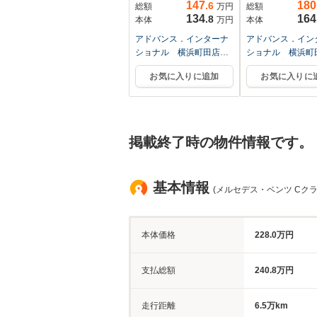
ー...
147
180
.6
総額
万円
総額
134
164
.8
本体
万円
本体
アドバンス．インターナ
アドバンス．イン
ショナル 横浜町田店
ショナル 横浜
Ｍ・ベンツ専門店
Ｍ・ベンツ専門店
お気に入りに追加
お気に入りに
掲載終了時の物件情報です。
基本情報
(メルセデス・ベンツ Cクラ
本体価格
228.0万円
支払総額
240.8万円
走行距離
6.5万km