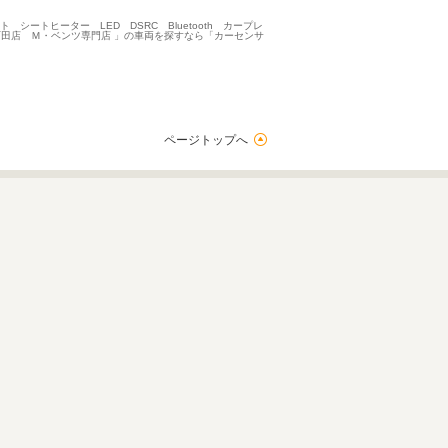
ートヒーター LED DSRC Bluetooth カープレ
町田店 Ｍ・ベンツ専門店 」の車両を探すなら「カーセンサ
ページトップへ