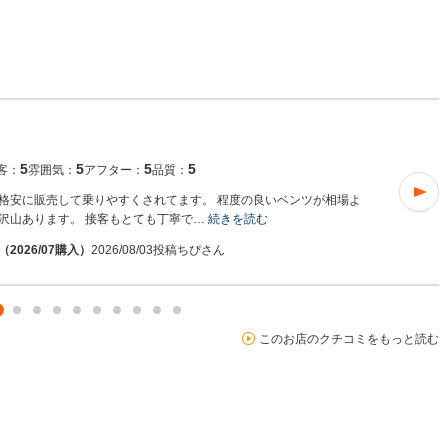
5
5
5
5
客：
雰囲気：
アフター：
品質：
格安に販売して乗りやすくされてます。 程度の良いベンツが相場よ
沢山あります。 接客もとても丁寧で…
続きを読む
026/07購入）
2026/08/03投稿
ちぴさん
このお店のクチコミをもっと読む