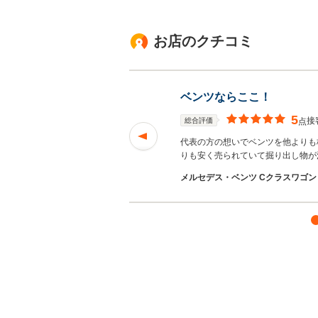
お店のクチコミ
ベンツならここ！
5
接
総合評価
点
す。
続きを読む
代表の方の想いでベンツを他よりも
りも安く売られていて掘り出し物が
ムさん
メルセデス・ベンツ Cクラスワゴン（2