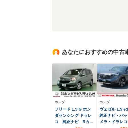
あなたにおすすめの中古
ホンダ
ホンダ
フリード 1.5 G ホン
ヴェゼル 1.5 e:
ダセンシング ドラレ
純正ナビ・バッ
コ 純正ナビ Rカメ
メラ・ドラレコ
ラ ブルートゥース
ETC付