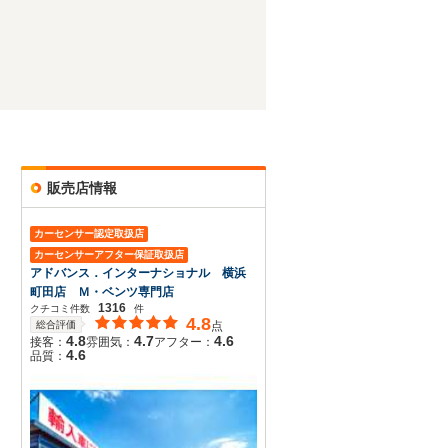
販売店情報
カーセンサー認定取扱店
カーセンサーアフター保証取扱店
アドバンス．インターナショナル 横浜
町田店 Ｍ・ベンツ専門店
1316
クチコミ件数
件
4.8
総合評価
点
4.8
4.7
4.6
接客：
雰囲気：
アフター：
4.6
品質：