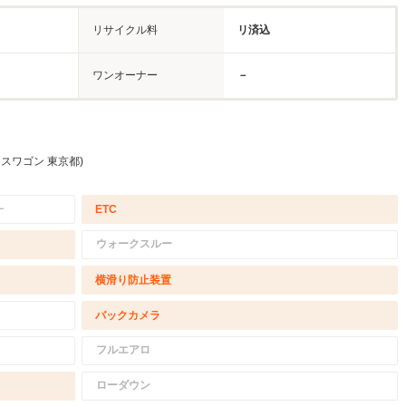
リサイクル料
リ済込
ワンオーナー
－
スワゴン 東京都)
－
ETC
ウォークスルー
横滑り防止装置
バックカメラ
フルエアロ
ローダウン