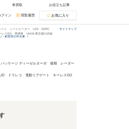
車買取
お役立ち記事
ログイン
閲覧履歴
お気に入り
シート シートヒーター LED DSRC
サイトマップ
ーレスGO 禁煙車 18AW 東京都の詳細
ン・町田市の中古車
ラスパッケージ ディーゼルターボ 後期 レーダー
 HUD ドラレコ 電動リアゲート キーレスGO
す