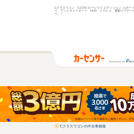
Cクラスワゴン C220d ローレウス エディション スポ
イ アンドロイドオート HUD ドラレコ 電動リアゲー
ー」！
Cクラスワゴンの中古車相場