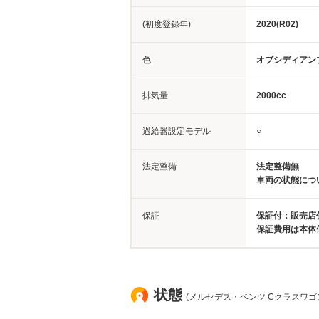
(初度登録年)
2020(R02)
色
オブシディアン
排気量
2000cc
過給器設定モデル
○
法定整備
法定整備無
車両の状態につ
保証
保証付：販売店保
保証費用は本体
状態
(メルセデス・ベンツ Cクラスワゴ