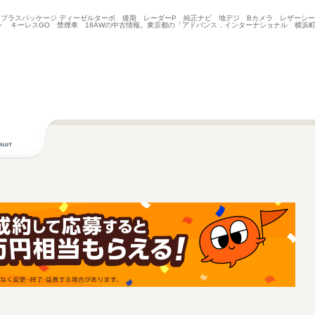
ーツプラスパッケージ ディーゼルターボ 後期 レーダーP 純正ナビ 地デジ Bカメラ レザーシート シ
ト キーレスGO 禁煙車 18AWの中古情報。東京都の「アドバンス．インターナショナル 横浜