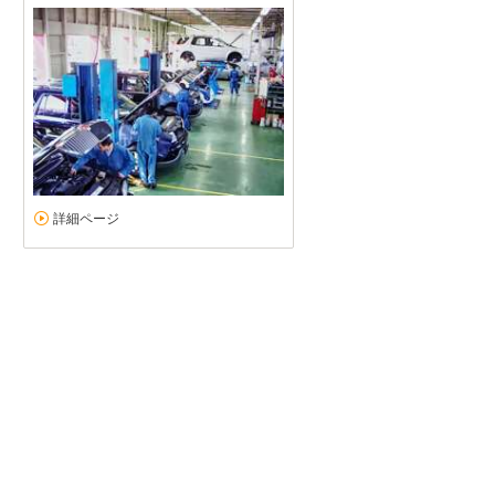
ベンツを買うなら、ここが勧めです
5
5
5
5
接客：
雰囲気：
アフター：
品質：
総合評価
点
詳細ページ
とても良いお店です。 年式・走行距離で見て、明らかに他店より低価格
があり、責任持って整備してくれますし、費用も低廉です。 納車時に
メルセデス・ベンツ Cクラスワゴン（2026/07購入）
2026/07/12投稿
し