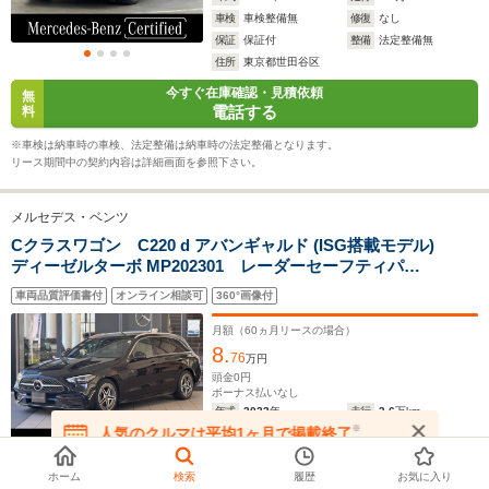
車検
車検整備無
修復
なし
19.9～20.0km/L
13.5～18.2km/L
14.7～19.
保証
保証付
整備
法定整備無
└市街地:14.1～
└市街地:9.2～
└市街地:1
住所
東京都世田谷区
14.6km/L
13.6km/L
14.2km/L
WLTCモード
今すぐ在庫確認・見積依頼
└郊外:21.5～
└郊外:14.0～
└郊外:15.
無
燃費
電話する
料
21.6km/L
17.9km/L
18.3km/L
└高速道路:22.4～
└高速道路:16.3～
└高速道路:
※車検は納車時の車検、法定整備は納車時の法定整備となります。
22.8km/L
21.2km/L
23.0km/L
リース期間中の契約内容は詳細画面を参照下さい。
排気量
0～1498cc
1992～1997cc
1331～19
メルセデス・ベンツ
駆動方式
FF、MR
FR
FF
Cクラスワゴン C220 d アバンギャルド (ISG搭載モデル)
ディーゼルターボ MP202301 レーダーセーフティパッ
ケージ パノラミックスライディングルーフ レザーエ
車両品質評価書付
オンライン相談可
360°画像付
クスクルーシブパッケージ ベーシックパッケージ
AMGライン 360度カメラ 本革仕様 認定中古車保証
月額（
60
ヵ月リースの場合）
8.
76
万円
頭金
0
円
ボーナス払いなし
年式
2023
年
走行
3.6
万km
※
人気のクルマは平均1ヶ月で掲載終了
車検
車検整備付
修復
なし
在庫が無くなる前にお問い合わせください
保証
保証無
整備
法定整備無
住所
神奈川県川崎市麻生区
ホーム
検索
履歴
お気に入り