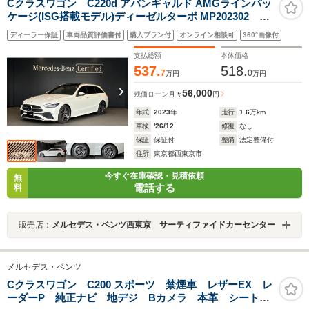
Cクラスワゴン C220d アバンギャルド AMGラインパッ
ケージ(ISG搭載モデル)ディーゼルターボ MP202302
AMGライン ベーシックパッケージ パノラミックスラ
ディーラー保証
車両品質評価書付
購入プラン付
オンライン相談可
360°画像付
イディングルーフ レーダーセーフティパッケージ
スマートキー ヘッドアップディスプレイ 純正ドライ
支払総額
本体価格
ブレコーダー アンビエントライト
537.
518.
7
0
万円
万円
56,000
残価ローン
月々
円
年式
2023
年
走行
1.6
万km
車検
'26/12
修復
なし
保証
保証付
整備
法定整備付
住所
東京都西東京市
今すぐ在庫確認・見積依頼
無
電話する
料
販売店：
メルセデス・ベンツ西東京 サーティファイドカーセンター
メルセデス・ベンツ
Cクラスワゴン C200 スポーツ 禁煙車 レザーEX レ
ーダーP 純正ナビ 地デジ Bカメラ 本革 シートヒ