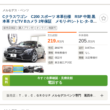
メルセデス・ベンツ
Cクラスワゴン C200 スポーツ 本革仕様 RSP 中期 黒
本革 ナビTV Bカメラ 2年保証 メモリ-P/シ-トヒ-タ- BT
音楽 PTS DSRC ハンズフリ-A AMGエアロ/18AW LED-
販売店保証
購入プラン付
オンライン相談可
H/L エアバランスPKG R5面プライバシ-ガラス エアバラ
ンス ダイナミックS パドルS 9AT キ-レスゴ-
支払総額
本体価格
219.
205.
9
0
万円
万円
年式
2017
年
走行
3.0
万km
車検
車検整備付
修復
なし
保証
保証付
整備
法定整備付
住所
東京都江戸川区
今すぐ在庫確認・見積依頼
無
電話する
料
販売店：
Ｔ．Ｕ．Ｃ．ＧＲＯＵＰ メルセデスベンツ専門 葛西本店／（株）ティーユーシー