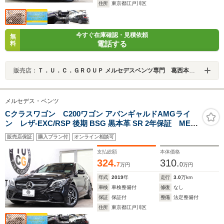
住所
東京都江戸川区
今すぐ在庫確認・見積依頼
無
電話する
料
販売店：
Ｔ．Ｕ．Ｃ．ＧＲＯＵＰ メルセデスベンツ専門 葛西本店／（株）ティーユーシー
メルセデス・ベンツ
Cクラスワゴン C200ワゴン アバンギャルドAMGライ
ン レザ-EXC/RSP 後期 BSG 黒本革 SR 2年保証 MEコ
ネ キ-レスゴ- メモリ-P/Sヒ-タ HUD ナビTV スマホ連携
販売店保証
購入プラン付
オンライン相談可
ブルメスタ- Bカメラ PTS DSRC ハンズフリ-A AMGエア
ロ/18AW エアバランスP ダイナミックS 純正ドラレコ
支払総額
本体価格
9AT
324.
310.
7
0
万円
万円
年式
2019
年
走行
3.0
万km
車検
車検整備付
修復
なし
保証
保証付
整備
法定整備付
住所
東京都江戸川区