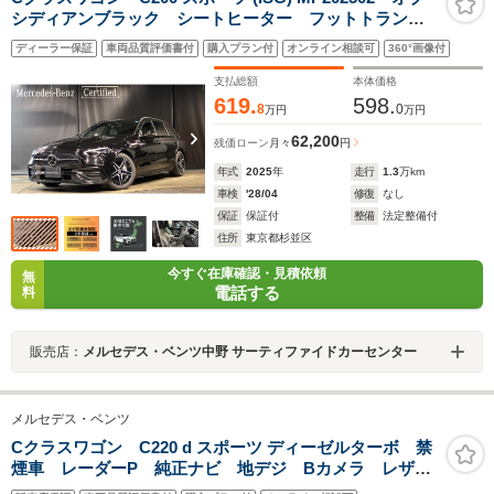
シディアンブラック シートヒーター フットトランク
オープナー 禁煙 元デモカー 18インチAW ブラック
ディーラー保証
車両品質評価書付
購入プラン付
オンライン相談可
360°画像付
ルーフレール ハイパフォーマンスLEDヘッドライト
支払総額
本体価格
619.
598.
8
0
万円
万円
62,200
残価ローン
月々
円
年式
2025
年
走行
1.3
万km
車検
'28/04
修復
なし
保証
保証付
整備
法定整備付
住所
東京都杉並区
今すぐ在庫確認・見積依頼
無
電話する
料
販売店：
メルセデス・ベンツ中野 サーティファイドカーセンター
メルセデス・ベンツ
Cクラスワゴン C220 d スポーツ ディーゼルターボ 禁
煙車 レーダーP 純正ナビ 地デジ Bカメラ レザー
シート シートヒーター D席パワーシート パドルシフ