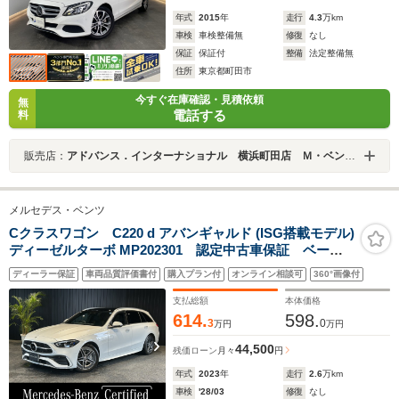
年式
2015
年
走行
4.3
万km
車検
車検整備無
修復
なし
保証
保証付
整備
法定整備無
住所
東京都町田市
今すぐ在庫確認・見積依頼
無
電話する
料
販売店：
アドバンス．インターナショナル 横浜町田店 Ｍ・ベンツ専門店
メルセデス・ベンツ
Cクラスワゴン C220 d アバンギャルド (ISG搭載モデル)
ディーゼルターボ MP202301 認定中古車保証 ベーシ
ックパッケージ パノラミックスライディングルーフ
ディーラー保証
車両品質評価書付
購入プラン付
オンライン相談可
360°画像付
レザーエクスクルーシブパッケージ ARナビゲーショ
ン ヘッドアップディスプレイ 本革シート 電動リア
支払総額
本体価格
ゲート 360°カメラシステム
614.
598.
3
0
万円
万円
44,500
残価ローン
月々
円
年式
2023
年
走行
2.6
万km
車検
'28/03
修復
なし