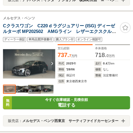
メルセデス・ベンツ
Cクラスワゴン C220 d ラグジュアリー (ISG) ディーゼ
ルターボ MP202502 AMGライン レザーエクスクルー
シブパッケージ ドライバーズパッケージ 本革シー
ディーラー保証
車両品質評価書付
購入プラン付
オンライン相談可
ト リアアクスルステアリング ブルメスターサウン
ド ヘッドアップディスプレイ 19インチアルミホイー
支払総額
本体価格
ル シートベンチレーター
737.
718.
7
0
万円
万円
年式
2025
年
走行
0.4
万km
車検
'28/06
修復
なし
保証
保証付
整備
法定整備付
住所
東京都西東京市
今すぐ在庫確認・見積依頼
無
電話する
料
販売店：
メルセデス・ベンツ西東京 サーティファイドカーセンター