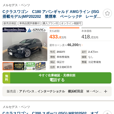
メルセデス・ベンツ
Cクラスワゴン C180 アバンギャルド AMGライン (ISG
搭載モデル)MP202202 禁煙車 ベーシックP レーダー
P パノラマルーフ ARナビ 地デジ 360カメラ ハー
販売店保証
車両品質評価書付
購入プラン付
オンライン相談可
フレザー シートヒーター パワーシート LED
DSRC Bluetooth HUD 電動リアゲート キーレス
支払総額
本体価格
GO 18AW
433.
418.
8
0
万円
万円
46,200
通常ローン
月々
円
年式
2022
年
走行
2.4
万km
車検
車検整備無
修復
なし
保証
保証付
整備
法定整備無
住所
東京都町田市
今すぐ在庫確認・見積依頼
無
電話する
料
販売店：
アドバンス．インターナショナル 横浜町田店 Ｍ・ベンツ専門店
メルセデス・ベンツ
Cクラスワゴン C200 スポーツ (ISG) MP202502 オブ