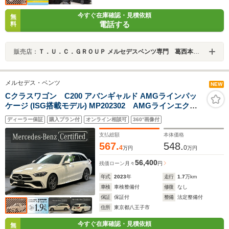
今すぐ在庫確認・見積依頼
無
電話する
料
販売店：
Ｔ．Ｕ．Ｃ．ＧＲＯＵＰ メルセデスベンツ専門 葛西本店／（株）ティーユーシー
メルセデス・ベンツ
NEW
Cクラスワゴン C200 アバンギャルド AMGラインパッ
ケージ (ISG搭載モデル) MP202302 AMGラインエクス
テリア/AMGラインインテリア/ヘッドアップディスプレ
ディーラー保証
購入プラン付
オンライン相談可
360°画像付
イ/ARナビゲーションシステム/18インチAMG5スポーク
ホイール/本革ステアリング/レーダーセーフティパッケー
支払総額
本体価格
ジ/認定中古車
567.
548.
4
0
万円
万円
56,400
残価ローン
月々
円
年式
2023
年
走行
1.7
万km
車検
車検整備付
修復
なし
保証
保証付
整備
法定整備付
住所
東京都八王子市
今すぐ在庫確認・見積依頼
無