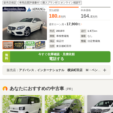
ーター パワーシート LED DSRC Bluetooth
販売店保証
車両品質評価書付
購入プラン付
オンライン相談可
HUD ドラレコ 電動リアゲート キーレスGO 18AW
支払総額
本体価格
180.
164.
9
8
万円
万円
17,900
通常ローン
月々
円
年式
2015
年
走行
1.9
万km
車検
車検整備無
修復
なし
保証
保証付
整備
法定整備無
住所
東京都町田市
今すぐ在庫確認・見積依頼
無
電話する
料
販売店：
アドバンス．インターナショナル 横浜町田店 Ｍ・ベンツ専門店
あなたにおすすめの中古車
［PR］