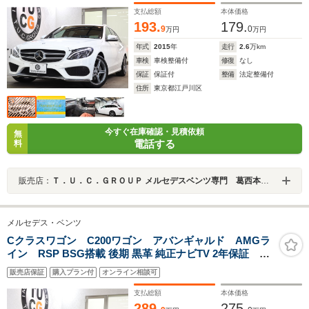
ト アンビエントライト ダイナミックS Pスタ
支払総額
本体価格
193.
179.
9
0
万円
万円
年式
2015
年
走行
2.6
万km
車検
車検整備付
修復
なし
保証
保証付
整備
法定整備付
住所
東京都江戸川区
今すぐ在庫確認・見積依頼
無
電話する
料
販売店：
Ｔ．Ｕ．Ｃ．ＧＲＯＵＰ メルセデスベンツ専門 葛西本店／（株）ティーユーシー
メルセデス・ベンツ
Cクラスワゴン C200ワゴン アバンギャルド AMGラ
イン RSP BSG搭載 後期 黒革 純正ナビTV 2年保証
MEコネ メモリ-P/Sヒ-タ- スマホ連携 Bカメラ PTS
販売店保証
購入プラン付
オンライン相談可
DSRC 自動Rゲ-ト AMGエアロ/18AW ダイナミックS
LED-H/L R3面プライバシ-ガラス パドルS アナログ時計
支払総額
本体価格
キ-レスゴ- 9AT
289.
275.