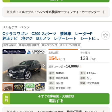
販売店：
メルセデス・ベンツ東名横浜サーティファイドカーセンター
メルセデス・ベンツ
Cクラスワゴン C200 スポーツ 禁煙車 レーダーP
純正ナビ 地デジ Bカメラ レザーシート シートヒー
ター D席パワーシート LED DSRC Bluetooth
販売店保証
車両品質評価書付
購入プラン付
オンライン相談可
HUD ドラレコ 電動リアゲート キーレスGO 18AW
支払総額
本体価格
154.
138.
1
0
万円
万円
14,000
通常ローン
月々
円
年式
2015
年
走行
4.0
万km
車検
車検整備無
修復
なし
保証
保証付
整備
法定整備無
住所
東京都町田市
今すぐ在庫確認・見積依頼
無
電話する
料
販売店：
アドバンス．インターナショナル 横浜町田店 Ｍ・ベンツ専門店