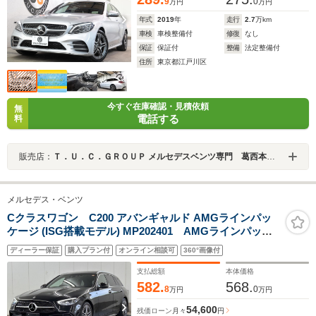
9
0
万円
万円
年式
2019
年
走行
2.7
万km
車検
車検整備付
修復
なし
保証
保証付
整備
法定整備付
住所
東京都江戸川区
今すぐ在庫確認・見積依頼
無
電話する
料
販売店：
Ｔ．Ｕ．Ｃ．ＧＲＯＵＰ メルセデスベンツ専門 葛西本店／（株）ティーユーシー
メルセデス・ベンツ
Cクラスワゴン C200 アバンギャルド AMGラインパッ
ケージ (ISG搭載モデル) MP202401 AMGラインパッケ
ージ/360度カメラ/AGILITY CONTROLサスペンション/レ
ディーラー保証
購入プラン付
オンライン相談可
360°画像付
ザーエクスクルーシブパッケージ/パノラミックスライデ
ィングルーフ/運転席・助手席シートヒータ機能付き/純正
支払総額
本体価格
ドライブレコーダー
582.
568.
8
0
万円
万円
54,600
残価ローン
月々
円