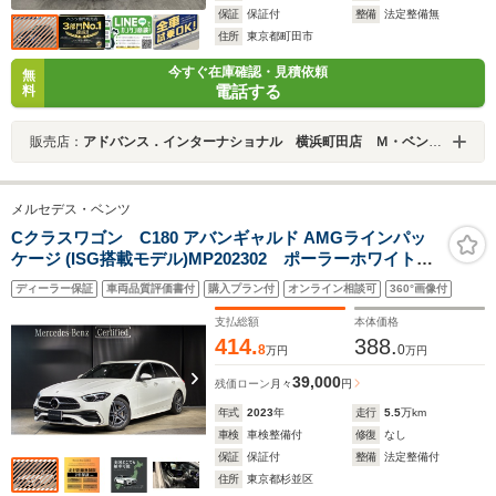
保証
保証付
整備
法定整備無
住所
東京都町田市
今すぐ在庫確認・見積依頼
無
電話する
料
販売店：
アドバンス．インターナショナル 横浜町田店 Ｍ・ベンツ専門店
メルセデス・ベンツ
Cクラスワゴン C180 アバンギャルド AMGラインパッ
ケージ (ISG搭載モデル)MP202302 ポーラーホワイト
AMGラインPKG MBUX ARナビゲーション ヘッドア
ディーラー保証
車両品質評価書付
購入プラン付
オンライン相談可
360°画像付
ップディスプレイ 18インチAW アップルカープレイ
支払総額
本体価格
414.
388.
8
0
万円
万円
39,000
残価ローン
月々
円
年式
2023
年
走行
5.5
万km
車検
車検整備付
修復
なし
保証
保証付
整備
法定整備付
住所
東京都杉並区