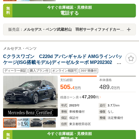
今すぐ在庫確認・見積依頼
無
電話する
料
販売店：
メルセデス・ベンツ武蔵村山 羽村サーティファイドカーセンター
メルセデス・ベンツ
Cクラスワゴン C220d アバンギャルド AMGラインパッ
ケージ(ISG搭載モデル)ディーゼルターボ MP202302
AMGラインパッケージ/パノラミックスライディングルー
ディーラー保証
購入プラン付
オンライン相談可
360°画像付
フ/レーダーセーフティーパッケージ/360度カメラ/運転
席・助手席シートヒーター/デジタルコックピットディス
支払総額
本体価格
プレイ/アンビエントライト/純正ドライブレコーダー
505.
489.
4
0
万円
万円
47,200
残価ローン
月々
円
年式
2023
年
走行
3.7
万km
車検
車検整備付
修復
なし
保証
保証付
整備
法定整備付
住所
東京都世田谷区
今すぐ在庫確認・見積依頼
無