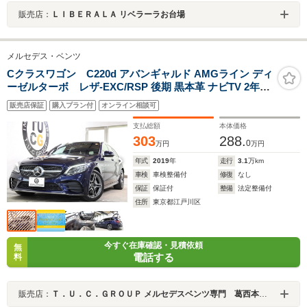
販売店：
ＬＩＢＥＲＡＬＡ リベラーラお台場
メルセデス・ベンツ
Cクラスワゴン C220d アバンギャルド AMGライン ディ
ーゼルターボ レザ-EXC/RSP 後期 黒本革 ナビTV 2年保
証 MEコネ メモリ-P/Sヒ-タ- ヘッドアップD スマホ連携
販売店保証
購入プラン付
オンライン相談可
ブルメスタ- Bカメラ PTS DSRC ハンズフリA AMGエア
ロ/18AW ダイナミックS LED-H/L エアバランス 純正F/R
支払総額
本体価格
ドラレコ 9AT
303
288.
0
万円
万円
年式
2019
年
走行
3.1
万km
車検
車検整備付
修復
なし
保証
保証付
整備
法定整備付
住所
東京都江戸川区
今すぐ在庫確認・見積依頼
無
電話する
料
販売店：
Ｔ．Ｕ．Ｃ．ＧＲＯＵＰ メルセデスベンツ専門 葛西本店／（株）ティーユーシー