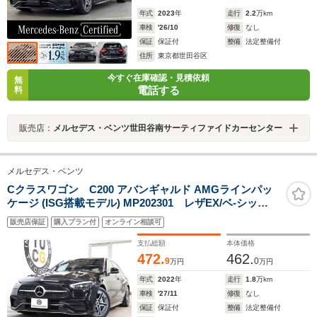
年式
2023
年
走行
2.2
万km
車検
'26/10
修復
なし
保証
保証付
整備
法定整備付
住所
東京都世田谷区
今すぐ在庫確認・見積依頼
無
電話する
料
販売店：
メルセデス・ベンツ世田谷南サーティファイドカーセンター
メルセデス・ベンツ
Cクラスワゴン C200 アバンギャルド AMGラインパッ
ケージ (ISG搭載モデル) MP202301 レザEX/ベ-シッ
ク/RSP 黒本革 パノSR 2年保証 MEコネ メモリP/Sヒ-
販売店保証
購入プラン付
オンライン相談可
タ- ヘッドアップD ナビTV スマホ連携 BT音楽 360カメラ
PTS 自動Rゲ-ト AMGエアロ/18AW LED-H/L ダイナミッ
支払総額
本体価格
クS 純正F/Rドラレコ 9AT キ-レスゴ-
472.
462.
9
0
万円
万円
年式
2022
年
走行
1.8
万km
車検
'27/11
修復
なし
保証
保証付
整備
法定整備付