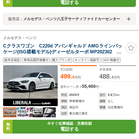
電話する
料
販売店：
メルセデス・ベンツ八王子サーティファイドカーセンター
メルセデス・ベンツ
Cクラスワゴン C220d アバンギャルド AMGラインパッ
ケージ(ISG搭載モデル)ディーゼルターボ MP202302
AMGラインパッケージ パノラミックスライディングルー
販売店保証
車両品質評価書付
購入プラン付
オンライン相談可
360°画像付
フ ベーシックパッケージ ヘッドアップディスプレイ レー
ダーセーフティパッケージ MBUX ナビ DTV 360°カメラ
支払総額
本体価格
ドライブレコーダー ETC 電動トランク
499.
488.
8
4
万円
万円
55,400
通常ローン
月々
円
年式
2023
年
走行
3.6
万km
車検
車検整備付
修復
なし
保証
保証付
整備
法定整備付
住所
東京都江東区
今すぐ在庫確認・見積依頼
無
電話する
料