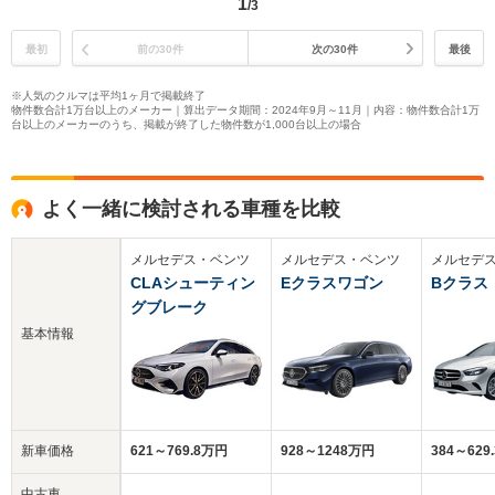
1
/3
最初
前の30件
次の30件
最後
※人気のクルマは平均1ヶ月で掲載終了
物件数合計1万台以上のメーカー｜算出データ期間：2024年9月～11月｜内容：物件数合計1万
台以上のメーカーのうち、掲載が終了した物件数が1,000台以上の場合
よく一緒に検討される車種を比較
メルセデス・ベンツ
メルセデス・ベンツ
メルセデ
CLAシューティン
Eクラスワゴン
Bクラス
グブレーク
基本情報
新車価格
621～769.8万円
928～1248万円
384～629
中古車