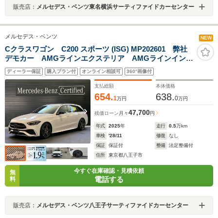
販売店：
メルセデス・ベンツ東名横浜サーティファイドカーセンター
メルセデス・ベンツ
NEW
Cクラスワゴン C200 スポーツ (ISG) MP202601 弊社
デモカー AMGラインエクステリア AMGラインインテ
リア ナイトパッケージ レーダーセーフティパッケー
ディーラー保証
購入プラン付
オンライン相談可
360°画像付
ジ 認定中古車2年付
支払総額
本体価格
654.
638.
1
0
万円
万円
47,700
残価ローン
月々
円
年式
2025
年
走行
0.5
万km
車検
'28/11
修復
なし
保証
保証付
整備
法定整備付
住所
東京都八王子市
今すぐ在庫確認・見積依頼
無
電話する
料
販売店：
メルセデス・ベンツ八王子サーティファイドカーセンター