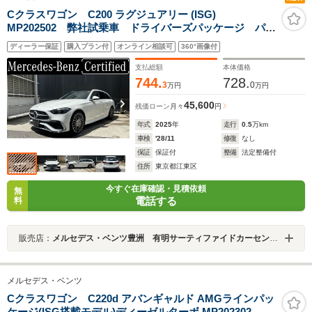
Cクラスワゴン C200 ラグジュアリー (ISG)
MP202502 弊社試乗車 ドライバーズパッケージ パノ
ラミックスラディングルーフ リア・アクスルステアリ
ディーラー保証
購入プラン付
オンライン相談可
360°画像付
ング ヘッドアップディスプレイ アダプティブダンピ
ングシステム付きサスペンション エンジニアリングパ
支払総額
本体価格
ッケージ
744.
728.
3
0
万円
万円
45,600
残価ローン
月々
円
年式
2025
年
走行
0.5
万km
車検
'28/11
修復
なし
保証
保証付
整備
法定整備付
住所
東京都江東区
今すぐ在庫確認・見積依頼
無
電話する
料
販売店：
メルセデス・ベンツ豊洲 有明サーティファイドカーセンター
メルセデス・ベンツ
Cクラスワゴン C220d アバンギャルド AMGラインパッ
ケージ(ISG搭載モデル)ディーゼルターボ MP202302 レ