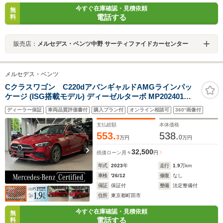
今すぐ在庫確認・見積依頼
無
電話する
料
販売店：
メルセデス・ベンツ中野 サーティファイドカーセンター
メルセデス・ベンツ
Cクラスワゴン C220dアバンギャルドAMGラインパッ
ケージ (ISG搭載モデル) ディーゼルターボ MP202401
サンルーフ ヘッドアップディスプレイ
ディーラー保証
車両品質評価書付
購入プラン付
オンライン相談可
360°画像付
支払総額
本体価格
553.
538.
3
0
万円
万円
32,500
残価ローン
月々
円
年式
2023
年
走行
1.9
万km
車検
'26/12
修復
なし
保証
保証付
整備
法定整備付
住所
東京都町田市
今すぐ在庫確認・見積依頼
無
電話する
料