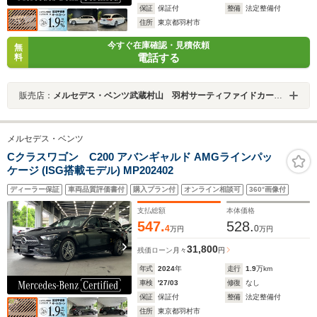
保証
保証付
整備
法定整備付
住所
東京都羽村市
今すぐ在庫確認・見積依頼
無
電話する
料
販売店：
メルセデス・ベンツ武蔵村山 羽村サーティファイドカーセンター
メルセデス・ベンツ
Cクラスワゴン C200 アバンギャルド AMGラインパッ
ケージ (ISG搭載モデル) MP202402
ディーラー保証
車両品質評価書付
購入プラン付
オンライン相談可
360°画像付
支払総額
本体価格
547.
528.
4
0
万円
万円
31,800
残価ローン
月々
円
年式
2024
年
走行
1.9
万km
車検
'27/03
修復
なし
保証
保証付
整備
法定整備付
住所
東京都羽村市