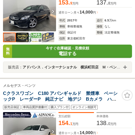
153.
137.
9
8
万円
万円
14,000
通常ローン
月々
円
年式
2017
年
走行
6.5
万km
車検
車検整備無
修復
なし
保証
保証付
整備
法定整備無
住所
東京都町田市
今すぐ在庫確認・見積依頼
無
電話する
料
販売店：
アドバンス．インターナショナル 横浜町田店 Ｍ・ベンツ専門店
メルセデス・ベンツ
Cクラスワゴン C180 アバンギャルド 禁煙車 ベーシ
ックP レーダーP 純正ナビ 地デジ Bカメラ ハー
フレザー シートヒーター D席パワーシート パドルシ
販売店保証
車両品質評価書付
購入プラン付
オンライン相談可
フト LED DSRC Bluetooth PTS 電動リアゲー
ト キーレスGO 17AW
支払総額
本体価格
154.
138.
1
0
万円
万円
14,000
通常ローン
月々
円