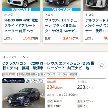
ホンダ
トヨタ
トヨタ
N-BOX 660 4WD 電動
プリウスα 1.8 S チュ
アルファード 2.
スライドドア/シート
ーン ブラックII 新品
パッケージ ワ
ヒーター 前席/ヘッド
タイヤ/社外 SDナビ/
ナー 後席モ
ランプ LED/USBジャ
トヨタセーフティセン
フルセグ メ
154
197
4
総額：
.9
万円
総額：
.8
万円
総額：
ック/ABS/横滑り防止
ス/シートヒーター/車
ビ ミュージ
装置/ホンダセンシン
線逸脱防止支援システ
イヤー接続可
グ/禁煙車/エアバッグ
ム/ヘッドランプ
ト Pリヤゲ
メルセデス・ベンツ
運転席/エアバッグ 助
LED/Bluetooth接
ートクーラー
手席/パワーウインド
続/ETC/EBD付ABS/横
カメラ 衝突
Cクラスワゴン C200 ローレウス エディション (BSG搭
載モデル) 後期 禁煙車 レーダーP 純正ナビ 地デ
ウ
滑り防止装置
システム ET
ジ Bカメラ ハーフレザー シートヒーター LED
レコ 両側電
販売店保証
車両品質評価書付
購入プラン付
オンライン相談可
DSRC Bluetooth カープレイ アンドロイドオート
ド
PTS ドラレコ 電動リアゲート キーレスGO 18AW
支払総額
本体価格
234.
223.
5
0
万円
万円
22,300
通常ローン
月々
円
年式
2019
年
走行
4.0
万km
車検
'26/12
修復
なし