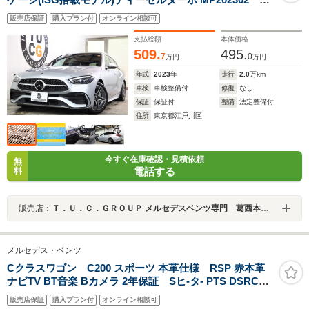
ザEX/ベ-シック/RSP 黒本革 パノSR 2年保証 MEコネ メ
販売店保証
購入プラン付
オンライン相談可
モリ-P/Sヒ-タ- ヘッドアップD ナビTV スマホ連携 BT音
楽 360カメラ PTS DSRC 自動Rゲ-ト AMGエアロ/18AW
支払総額
本体価格
LED-H/L ダイナミックS ドラレコ 9AT キ-レスゴ-
509.
495.
7
0
万円
万円
年式
2023
年
走行
2.0
万km
車検
車検整備付
修復
なし
保証
保証付
整備
法定整備付
住所
東京都江戸川区
今すぐ在庫確認・見積依頼
無
電話する
料
販売店：
Ｔ．Ｕ．Ｃ．ＧＲＯＵＰ メルセデスベンツ専門 葛西本店／（株）ティーユーシー
メルセデス・ベンツ
Cクラスワゴン C200 スポーツ 本革仕様 RSP 赤本革
ナビTV BT音楽 Bカメラ 2年保証 Sヒ-タ- PTS DSRC
AMGエアロ/18AW ダイナミックS 電動Rゲ-ト/ハンズフ
販売店保証
購入プラン付
オンライン相談可
リ-A トランクスル- 純正ラゲッジマット LEDヘッドライ