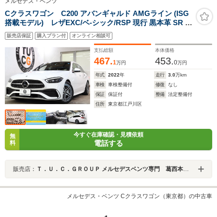
メルセデス・ベンツ
Cクラスワゴン C200 アバンギャルド AMGライン (ISG
搭載モデル) レザEXC/ベ-シック/RSP 現行 黒本革 SR 2
年保証 MEコネクト HUD MBUX/ARナビTV スマホ連携
販売店保証
購入プラン付
オンライン相談可
360カメラ PTS DSRC 自動Rゲ-ト AMGエアロ/18AW デ
ジタルH/L ワイヤレス充電 Rアクスルステア F/Rドラレコ
支払総額
本体価格
9AT キ-レスGO
467.
453.
1
0
万円
万円
年式
2022
年
走行
3.0
万km
車検
車検整備付
修復
なし
保証
保証付
整備
法定整備付
住所
東京都江戸川区
今すぐ在庫確認・見積依頼
無
電話する
料
販売店：
Ｔ．Ｕ．Ｃ．ＧＲＯＵＰ メルセデスベンツ専門 葛西本店／（株）ティーユーシー
メルセデス・ベンツ Cクラスワゴン（東京都）の中古車