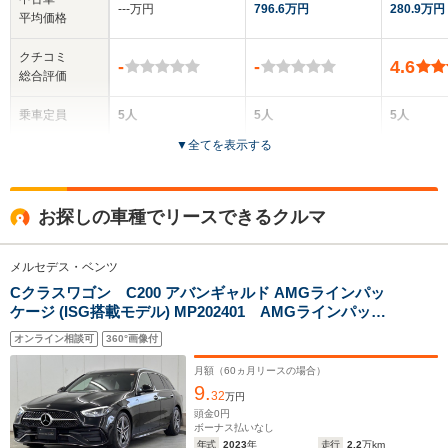
‐‐‐万円
796.6万円
280.9万円
平均価格
クチコミ
-
-
4.6
総合評価
乗車定員
5人
5人
5人
▼
全てを表示する
ドア数
5ドア
5ドア
5ドア
全高
全高
全高
お探しの車種でリースできるクルマ
1.46m～1.48m
1.47m～1.48m
1.55m
メルセデス・ベンツ
Cクラスワゴン C200 アバンギャルド AMGラインパッ
全幅
全幅
全
サイズ
ケージ (ISG搭載モデル) MP202401 AMGラインパッケ
1.84m
1.88m
1
全長
全長
(全長x全幅x全高)
ージ/360度カメラ/AGILITY CONTROLサスペンション/レ
4.73m
4.96m
4.
オンライン相談可
360°画像付
ザーエクスクルーシブパッケージ/パノラミックスライデ
ィングルーフ/運転席・助手席シートヒータ機能付き/純正
月額（
60
ヵ月リースの場合）
ドライブレコーダー
9.
32
万円
ホイールベース
ホイールベース
ホイー
頭金
0
円
-m
-m
ボーナス払いなし
年式
2023
年
走行
2.2
万km