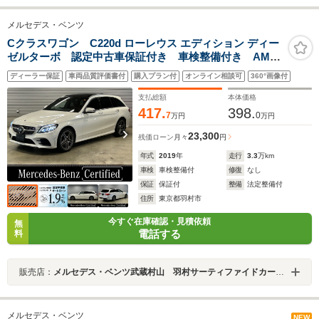
メルセデス・ベンツ
Cクラスワゴン C220d ローレウス エディション ディー
ゼルターボ 認定中古車保証付き 車検整備付き AMG
ライン パノラマサンルーフ 360°カメラシステム
ディーラー保証
車両品質評価書付
購入プラン付
オンライン相談可
360°画像付
ETC車載器 ヘッドアップディスプレイ 本革シート
シートヒーター シートベンチレーター メモリー付き
支払総額
本体価格
パワーシート
417.
398.
7
0
万円
万円
23,300
残価ローン
月々
円
年式
2019
年
走行
3.3
万km
車検
車検整備付
修復
なし
保証
保証付
整備
法定整備付
住所
東京都羽村市
今すぐ在庫確認・見積依頼
無
電話する
料
販売店：
メルセデス・ベンツ武蔵村山 羽村サーティファイドカーセンター
メルセデス・ベンツ
NEW