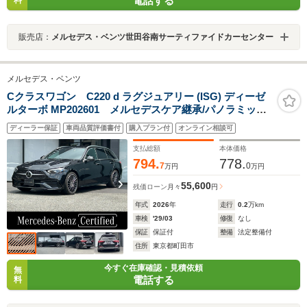
電話する
料
販売店：
メルセデス・ベンツ世田谷南サーティファイドカーセンター
メルセデス・ベンツ
Cクラスワゴン C220 d ラグジュアリー (ISG) ディーゼ
ルターボ MP202601 メルセデスケア継承/パノラミック
スライディングルーフ/本革シート/エアバランスパッケー
ディーラー保証
車両品質評価書付
購入プラン付
オンライン相談可
ジ/ヘッドアップディスプレイ/シートベンチレーター/ルー
フレール/ETC2.0/360°カメラ/ドライブレコーダー
支払総額
本体価格
794.
778.
7
0
万円
万円
55,600
残価ローン
月々
円
年式
2026
年
走行
0.2
万km
車検
'29/03
修復
なし
保証
保証付
整備
法定整備付
住所
東京都町田市
今すぐ在庫確認・見積依頼
無
電話する
料