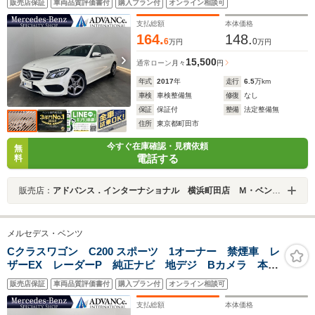
販売店保証
車両品質評価書付
購入プラン付
オンライン相談可
ト LED DSRC Bluetooth HUD ドラレコ PTS
電動リアゲート キーレスGO 18AW
支払総額
本体価格
164.
148.
6
0
万円
万円
15,500
通常ローン
月々
円
年式
2017
年
走行
6.5
万km
車検
車検整備無
修復
なし
保証
保証付
整備
法定整備無
住所
東京都町田市
今すぐ在庫確認・見積依頼
無
電話する
料
販売店：
アドバンス．インターナショナル 横浜町田店 Ｍ・ベンツ専門店
メルセデス・ベンツ
Cクラスワゴン C200 スポーツ 1オーナー 禁煙車 レ
ザーEX レーダーP 純正ナビ 地デジ Bカメラ 本
革 シートヒーター パワーシート LED DSRC
販売店保証
車両品質評価書付
購入プラン付
オンライン相談可
Bluetooth HUD ドラレコ 電動リアゲート キーレス
GO 18AW
支払総額
本体価格