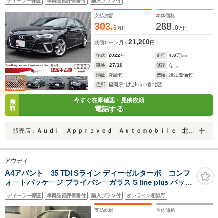
ディーラー保証
車両品質評価書付
購入プラン付
支払総額
本体価格
303.
288.
5
0
万円
万円
21,200
残価ローン
月々
円
年式
2022
年
走行
4.6
万km
車検
'27/10
修復
なし
保証
保証付
整備
法定整備付
住所
福岡県北九州市小倉北区
今すぐ在庫確認・見積依頼
無
電話する
料
販売店：
Ａｕｄｉ Ａｐｐｒｏｖｅｄ Ａｕｔｏｍｏｂｉｌｅ 北九州
アウディ
A4アバント 35 TDI Sライン ディーゼルターボ コンフ
ォートパッケージ プライバシーガラス S line plus パッケ
ージ :シートヒーター (フロント/リヤ) サラウンドビュー
ディーラー保証
車両品質評価書付
購入プラン付
オンライン相談可
カメラ マトリクスLEDヘッドライトパッケージ 認定中古
車
支払総額
本体価格