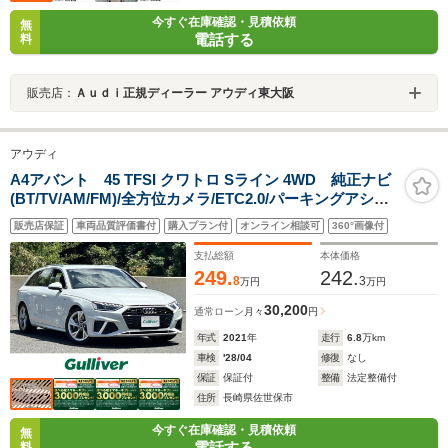
今すぐ在庫確認・見積依頼
無
電話する
料
販売店：
Ａｕｄｉ正規ディーラー アウディ東大阪
アウディ
A4アバント 45 TFSI クワトロ Sライン 4WD 純正ナビ
(BT/TV/AM/FM)/全方位カメラ/ETC2.0/パーキングアシス
ト/前部ドライブレコーダー/アイドリングストップ/電動リ
販売店保証
車両品質評価書付
購入プラン付
オンライン相談可
360°画像付
アゲート/D・N席パワーシート/D・N席シートヒター
支払総額
本体価格
249.
242.
8
3
万円
万円
30,200
通常ローン
月々
円
年式
2021
年
走行
6.8
万km
車検
'28/04
修復
なし
保証
保証付
整備
法定整備付
住所
長崎県佐世保市
今すぐ在庫確認・見積依頼
無
電話する
料