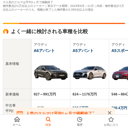
※人気のクルマは平均1ヶ月で掲載終了
物件数合計1万台以上のメーカー｜算出データ期間：2024年9月～11月｜内容：物件数合計1万
台以上のメーカーのうち、掲載が終了した物件数が1,000台以上の場合
よく一緒に検討される車種を比較
アウディ
アウディ
アウディ
A6アバント
A5アバント
A5スポ
基本情報
新車価格
927～991万円
624～1176万円
546～86
中古車
‐‐‐万円
560.5万円
290.4万円
平均価格
※
人気のクルマは平均1ヶ月で掲載終了
在庫が無くなる前にお問い合わせください
クチコミ
-
-
4.4
ホーム
検索
履歴
お気に入り
総合評価