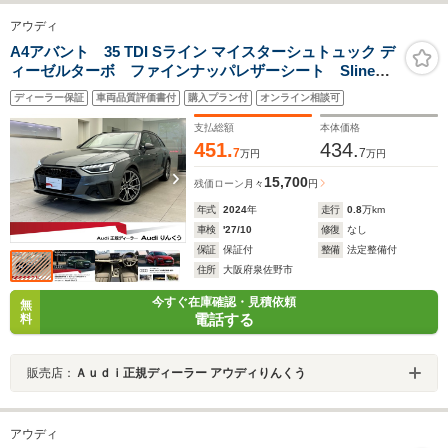
アウディ
A4アバント 35 TDI Sライン マイスターシュトュック デ
ィーゼルターボ ファインナッパレザーシート Sline
Maisterst コンフォートPKG OP19AW シートヒータ
ディーラー保証
車両品質評価書付
購入プラン付
オンライン相談可
ー スマートフォンインターフェース マトリクスLED
ヘッドライト サラウンドビューカメラ ACC パワー
支払総額
本体価格
シート 認定中古車
451.
434.
7
7
万円
万円
15,700
残価ローン
月々
円
年式
2024
年
走行
0.8
万km
車検
'27/10
修復
なし
保証
保証付
整備
法定整備付
住所
大阪府泉佐野市
今すぐ在庫確認・見積依頼
無
電話する
料
販売店：
Ａｕｄｉ正規ディーラー アウディりんくう
アウディ