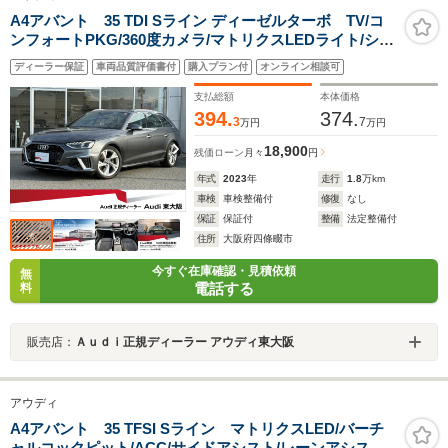
A4アバント 35 TDI Sライン ディーゼルターボ TV/コ
ンフォートPKG/360度カメラ/マトリクスLEDライト/シー
トヒーター/電動シート/アダプティブクルーズコントロー
ディーラー保証
車両品質評価書付
購入プラン付
オンライン相談可
ル/ATテールゲート/サイドアシスト/マルチカラーアンビ
エントライト/認定中古車
支払総額
本体価格
394.
374.
3
7
万円
万円
18,900
残価ローン
月々
円
年式
2023
年
走行
1.8
万km
車検
車検整備付
修復
なし
保証
保証付
整備
法定整備付
住所
大阪府四條畷市
今すぐ在庫確認・見積依頼
無
電話する
料
販売店：
Ａｕｄｉ正規ディーラー アウディ東大阪
アウディ
A4アバント 35 TFSI Sライン マトリクスLED/バーチ
ャルコックピット/ACC/サイドアシスト/レーンアシスト/