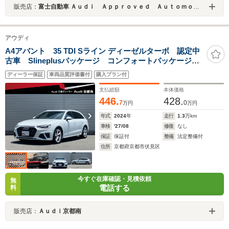
販売店：
富士自動車 Ａｕｄｉ Ａｐｐｒｏｖｅｄ Ａｕｔｏｍｏｂｉｌｅ福岡マリーナ
アウディ
A4アバント 35 TDI Sライン ディーゼルターボ 認定中
古車 Slineplusパッケージ コンフォートパッケージ
前後シートヒーター プライバシーガラス サラウンド
ディーラー保証
車両品質評価書付
購入プラン付
ビューカメラ パークアシスト マトリクスLEDパッケ
ージ アコースティックガラス
支払総額
本体価格
446.
428.
7
0
万円
万円
年式
2024
年
走行
1.3
万km
車検
'27/08
修復
なし
保証
保証付
整備
法定整備付
住所
京都府京都市伏見区
今すぐ在庫確認・見積依頼
無
電話する
料
販売店：
Ａｕｄｉ京都南