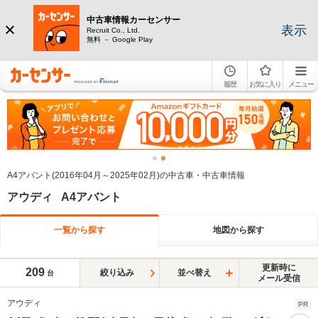
中古車情報カーセンサー
表示
Recruit Co., Ltd.
無料 － Google Play
履歴
お気に入り
メニュー
A4アバント(2016年04月～2025年02月)の中古車・中古車情報
アウディ A4アバント
一覧から探す
地図から探す
更新時に
209
絞り込み
並べ替え
台
メール受信
アウディ
PR