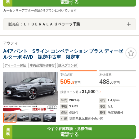
電話する
料
カーセンサーアフター保証がBプランに付いています
販売店：
ＬＩＢＥＲＡＬＡ リベラーラ千葉
アウディ
A4アバント Sライン コンペティション プラス ディーゼ
ルターボ 4WD 認定中古車 限定車
ディーラー保証
車両品質評価書付
購入プラン付
支払総額
本体価格
505.
488.
8
0
万円
万円
31,500
残価ローン
月々
円
年式
2024
年
走行
1.4
万km
車検
'27/05
修復
なし
保証
保証付
整備
法定整備付
住所
福岡県北九州市小倉北区
今すぐ在庫確認・見積依頼
無
電話する
料