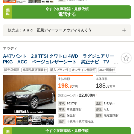
今すぐ在庫確認・見積依頼
無
電話する
料
販売店：
Ａｕｄｉ正規ディーラー アウディりんくう
アウディ
A4アバント 2.0 TFSI クワトロ 4WD ラグジュアリー
PKG ACC ベージュレザーシート 純正ナビ TV B
カメラ 電動シート シートヒーター LEDヘッドライ
販売店保証
車両品質評価書付
購入プラン付
オンライン相談可
360°画像付
ト 電動リアゲート 木目調パネル パドルシフト セ
ーフティPKG ドライブセレクト ETC
支払総額
本体価格
198.
188.
8
8
万円
万円
22,000
通常ローン
月々
円
年式
2017
年
走行
1.8
万km
車検
車検整備付
修復
なし
保証
保証付
整備
法定整備付
住所
千葉県千葉市稲毛区
今すぐ在庫確認・見積依頼
無