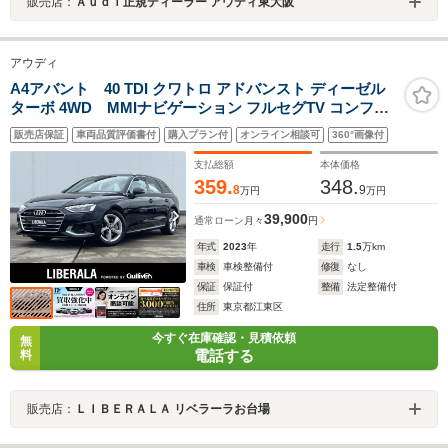
販売店：
Ａｕｄｉ正規ディーラー アウディ東大阪
アウディ
A4アバント 40 TDI クワトロ アドバンスト ディーゼル
ターボ 4WD MMIナビゲーション フルセグTV コンフォ
ートパッケージ 黒革シート シートヒーター パワーシート
販売店保証
車両品質評価書付
購入プラン付
オンライン相談可
360°画像付
全周囲カメラ パワーバックドア マトリクスLED バーチャ
ルコックピット ACC BSM レーンキープ ETC 禁煙車
支払総額
本体価格
359.
348.
8
9
万円
万円
39,900
通常ローン
月々
円
年式
2023
年
走行
1.5
万km
車検
車検整備付
修復
なし
保証
保証付
整備
法定整備付
住所
東京都江東区
今すぐ在庫確認・見積依頼
無
電話する
料
販売店：
ＬＩＢＥＲＡＬＡ リベラーラお台場