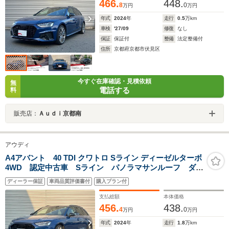
ーシート
466.
448.
8
0
万円
万円
年式
2024
年
走行
0.5
万km
車検
'27/09
修復
なし
保証
保証付
整備
法定整備付
住所
京都府京都市伏見区
今すぐ在庫確認・見積依頼
無
電話する
料
販売店：
Ａｕｄｉ京都南
アウディ
A4アバント 40 TDI クワトロ Sライン ディーゼルターボ
4WD 認定中古車 Sライン パノラマサンルーフ ダン
ピングコントロールサスペンション :アルミホイール5V
ディーラー保証
車両品質評価書付
購入プラン付
スポークスターデザインマットチタンルックポリッシュ
ト Bang&Olufsen3Dアドバンストサウンド
支払総額
本体価格
456.
438.
4
0
万円
万円
年式
2024
年
走行
1.8
万km