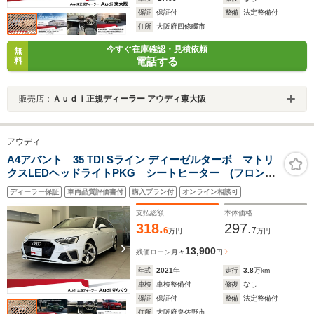
保証
保証付
整備
法定整備付
住所
大阪府四條畷市
今すぐ在庫確認・見積依頼
無
電話する
料
販売店：
Ａｕｄｉ正規ディーラー アウディ東大阪
アウディ
A4アバント 35 TDI Sライン ディーゼルターボ マトリ
クスLEDヘッドライトPKG シートヒーター (フロント/
リヤ) サラウンドビューカメラ/パークアシスト 電動リ
ディーラー保証
車両品質評価書付
購入プラン付
オンライン相談可
アゲート サイドアシスト パワーシート アンビエン
トライティング シートヒーター 認定中古車
支払総額
本体価格
318.
297.
6
7
万円
万円
13,900
残価ローン
月々
円
年式
2021
年
走行
3.8
万km
車検
車検整備付
修復
なし
保証
保証付
整備
法定整備付
住所
大阪府泉佐野市