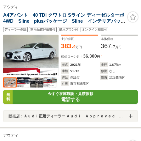
アウディ
A4アバント 40 TDI クワトロ Sライン ディーゼルターボ
4WD Sline plusパッケージ Sline インテリアパッケ
ージ TVチューナー アーティフィシャルレザー コン
ディーラー保証
車両品質評価書付
購入プラン付
オンライン相談可
フォートパッケージ サラウンドビューカメラ/パークア
シスト 認定中古車
支払総額
本体価格
383.
367.
9
7
万円
万円
36,300
残価ローン
月々
円
年式
2021
年
走行
1.6
万km
車検
'26/12
修復
なし
保証
保証付
整備
法定整備付
住所
東京都練馬区
今すぐ在庫確認・見積依頼
無
電話する
料
販売店：
Ａｕｄｉ正規ディーラー Ａｕｄｉ Ａｐｐｒｏｖｅｄ Ａｕｔｏｍｏｂｉｌｅ練馬
アウディ