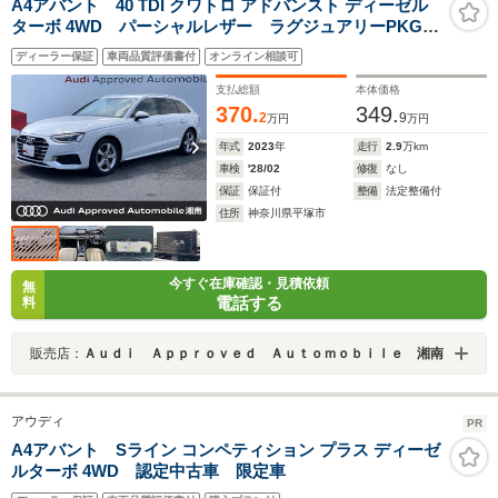
A4アバント 40 TDI クワトロ アドバンスト ディーゼル
ターボ 4WD パーシャルレザー ラグジュアリーPKG
コンフォートPKG TVチューナー 全周囲カメラ シー
ディーラー保証
車両品質評価書付
オンライン相談可
トヒーター TVチューナー スマホ連携 ドライブセレ
クト アンビエントライト
支払総額
本体価格
370.
349.
2
9
万円
万円
年式
2023
年
走行
2.9
万km
車検
'28/02
修復
なし
保証
保証付
整備
法定整備付
住所
神奈川県平塚市
今すぐ在庫確認・見積依頼
無
電話する
料
販売店：
Ａｕｄｉ Ａｐｐｒｏｖｅｄ Ａｕｔｏｍｏｂｉｌｅ 湘南
アウディ
PR
A4アバント Sライン コンペティション プラス ディーゼ
ルターボ 4WD 認定中古車 限定車