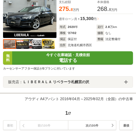
ウンドビューカメラ メモリーパワーシート 全席シートヒ
支払総額
本体価格
ーター
275.
268.
8
8
万円
万円
15,300
通常ローン
月々
円
年式
2020
年
走行
2.8
万km
車検
'27/02
修復
なし
保証
保証付
整備
法定整備付
住所
北海道札幌市西区
今すぐ在庫確認・見積依頼
無
電話する
料
カーセンサーアフター保証がBプランに付いています
販売店：
ＬＩＢＥＲＡＬＡ リベラーラ札幌宮の沢
アウディ A4アバント 2016年04月～2025年02月（全国）の中古車
1
/7
最初
前の30件
次の30件
最後