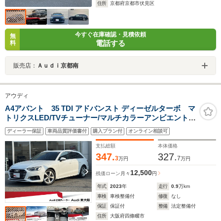
住所
京都府京都市伏見区
今すぐ在庫確認・見積依頼
無
電話する
料
販売店：
Ａｕｄｉ京都南
アウディ
A4アバント 35 TDI アドバンスト ディーゼルターボ マ
トリクスLED/TVチューナー/マルチカラーアンビエントラ
イティング/360度カメラ/パークアシスト/スマートフォン
ディーラー保証
車両品質評価書付
購入プラン付
オンライン相談可
ワイヤレスチャージング/コンフォートPKG/シートヒータ
ー/電動シート/ACC/認定中古車
支払総額
本体価格
347.
327.
3
7
万円
万円
12,500
残価ローン
月々
円
年式
2023
年
走行
0.9
万km
車検
車検整備付
修復
なし
保証
保証付
整備
法定整備付
住所
大阪府四條畷市