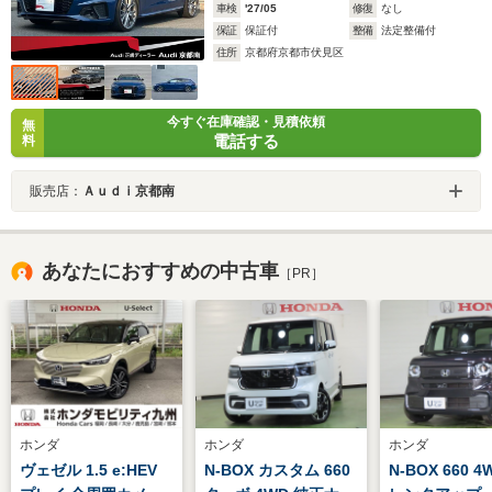
車検
'27/05
修復
なし
保証
保証付
整備
法定整備付
住所
京都府京都市伏見区
今すぐ在庫確認・見積依頼
無
電話する
料
販売店：
Ａｕｄｉ京都南
あなたにおすすめの中古車
［PR］
ホンダ
ホンダ
ホンダ
ヴェゼル 1.5 e:HEV
N-BOX カスタム 660
N-BOX 660 