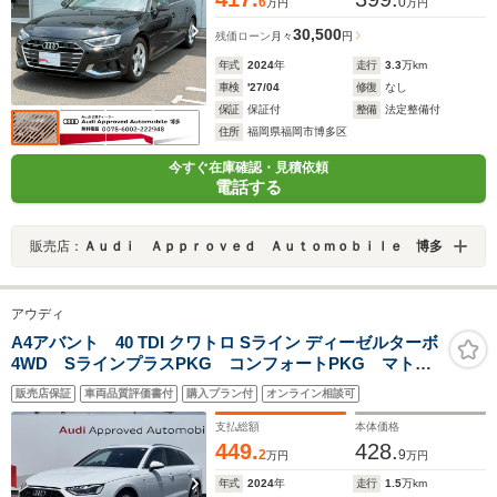
6
0
万円
万円
30,500
残価ローン
月々
円
年式
2024
年
走行
3.3
万km
車検
'27/04
修復
なし
保証
保証付
整備
法定整備付
住所
福岡県福岡市博多区
今すぐ在庫確認・見積依頼
電話する
販売店：
Ａｕｄｉ Ａｐｐｒｏｖｅｄ Ａｕｔｏｍｏｂｉｌｅ 博多
アウディ
A4アバント 40 TDI クワトロ Sライン ディーゼルターボ
4WD SラインプラスPKG コンフォートPKG マトリ
クスLED 全周囲カメラ アンビエントライト ワイヤ
販売店保証
車両品質評価書付
購入プラン付
オンライン相談可
レスチャージ スマホ連携 ドライブセレクト ACC
レーンアシスト パークアシスト サイドアシスト
支払総額
本体価格
449.
428.
2
9
万円
万円
年式
2024
年
走行
1.5
万km