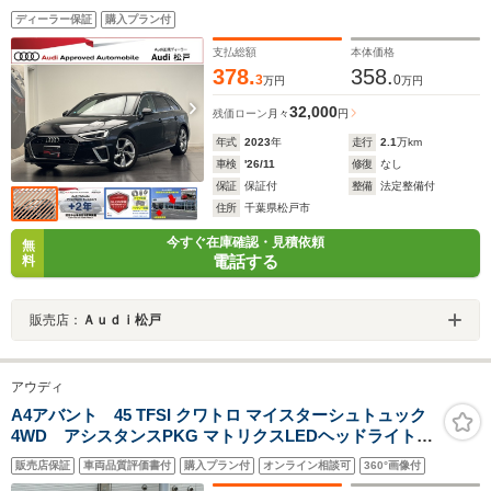
ス マトリクスLEDヘッドライト サラウンドカメラ
ディーラー保証
購入プラン付
支払総額
本体価格
378.
358.
3
0
万円
万円
32,000
残価ローン
月々
円
年式
2023
年
走行
2.1
万km
車検
'26/11
修復
なし
保証
保証付
整備
法定整備付
住所
千葉県松戸市
今すぐ在庫確認・見積依頼
無
電話する
料
販売店：
Ａｕｄｉ松戸
アウディ
A4アバント 45 TFSI クワトロ マイスターシュトュック
4WD アシスタンスPKG マトリクスLEDヘッドライト
PKG 純正18インチAW バーチャルコクピットスポーツシ
販売店保証
車両品質評価書付
購入プラン付
オンライン相談可
360°画像付
ート MMIナビゲーション アドバンスドキーシステム サラ