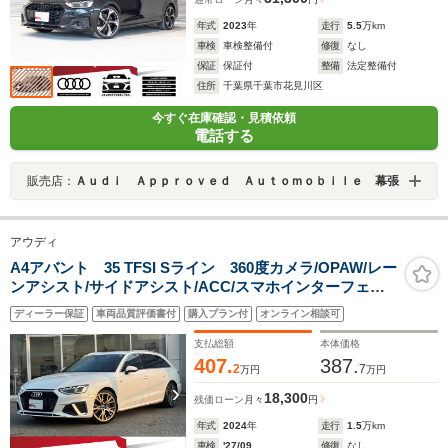
年式
2023
年
走行
5.5
万km
車検
車検整備付
修復
なし
保証
保証付
整備
法定整備付
住所
千葉県千葉市花見川区
今すぐ在庫確認・見積依頼
電話する
販売店：
Ａｕｄｉ Ａｐｐｒｏｖｅｄ Ａｕｔｏｍｏｂｉｌｅ 幕張
アウディ
A4アバント 35 TFSI Sライン 360度カメラ/OPAW/レー
ンアシスト/サイドアシスト/ACC/スマホインターフェー
ス/アンビエントライト/マトリクスLED/ATトランク/バー
ディーラー保証
車両品質評価書付
購入プラン付
オンライン相談可
チャルコックピット/MMIナビ/シートメモリー・シートヒ
ーター/認定中古車
支払総額
本体価格
407.
387.
2
7
万円
万円
18,300
残価ローン
月々
円
年式
2024
年
走行
1.5
万km
車検
'27/09
修復
なし