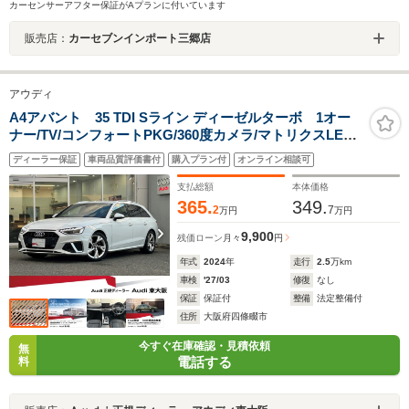
カーセンサーアフター保証がAプランに付いています
販売店：
カーセブンインポート三郷店
アウディ
A4アバント 35 TDI Sライン ディーゼルターボ 1オー
ナー/TV/コンフォートPKG/360度カメラ/マトリクスLED
ライト/シートヒーター/電動シート/アダプティブクルーズ
ディーラー保証
車両品質評価書付
購入プラン付
オンライン相談可
コントロール/ATテールゲート/サイドアシスト/マルチカ
ラーアンビエントライト/認定中古車
支払総額
本体価格
365.
349.
2
7
万円
万円
9,900
残価ローン
月々
円
年式
2024
年
走行
2.5
万km
車検
'27/03
修復
なし
保証
保証付
整備
法定整備付
住所
大阪府四條畷市
今すぐ在庫確認・見積依頼
無
電話する
料