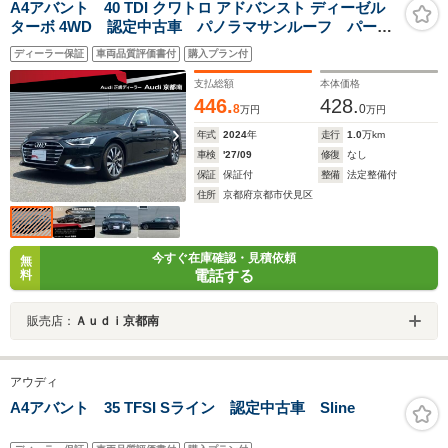
A4アバント 40 TDI クワトロ アドバンスト ディーゼル
ターボ 4WD 認定中古車 パノラマサンルーフ パーシ
ャルレザー Bang&olufsen ダンピングコントロールス
ディーラー保証
車両品質評価書付
購入プラン付
ポーツサスペンション マトリクスLEDヘッドライト
コンフォートパッケージ サラウンドビューカメラ パ
支払総額
本体価格
ークアシスト
446.
428.
8
0
万円
万円
年式
2024
年
走行
1.0
万km
車検
'27/09
修復
なし
保証
保証付
整備
法定整備付
住所
京都府京都市伏見区
今すぐ在庫確認・見積依頼
無
電話する
料
販売店：
Ａｕｄｉ京都南
アウディ
A4アバント 35 TFSI Sライン 認定中古車 Sline