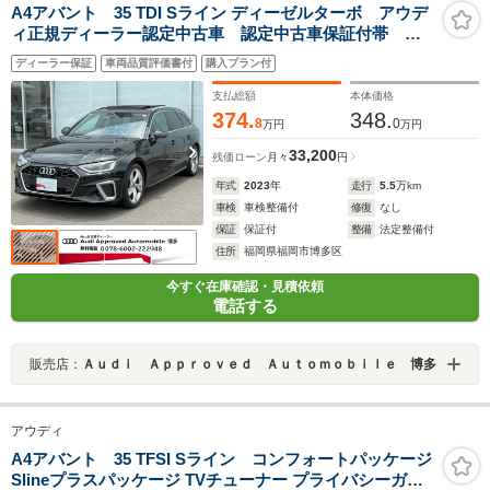
A4アバント 35 TDI Sライン ディーゼルターボ アウデ
ィ正規ディーラー認定中古車 認定中古車保証付帯 パ
ノラマサンルーフ アルカンターラハーフレザーシー
ディーラー保証
車両品質評価書付
購入プラン付
ト シートメモリー付き電動シート マルチカラーアン
ビエントライト マトリクスLEDヘッドライト
支払総額
本体価格
374.
348.
8
0
万円
万円
33,200
残価ローン
月々
円
年式
2023
年
走行
5.5
万km
車検
車検整備付
修復
なし
保証
保証付
整備
法定整備付
住所
福岡県福岡市博多区
今すぐ在庫確認・見積依頼
電話する
販売店：
Ａｕｄｉ Ａｐｐｒｏｖｅｄ Ａｕｔｏｍｏｂｉｌｅ 博多
アウディ
A4アバント 35 TFSI Sライン コンフォートパッケージ
Slineプラスパッケージ TVチューナー プライバシーガラ