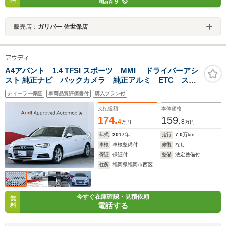
販売店：
ガリバー 佐世保店
アウディ
A4アバント 1.4 TFSI スポーツ MMI ドライバーアシ
スト 純正ナビ バックカメラ 純正アルミ ETC スマ
ートキー
ディーラー保証
車両品質評価書付
購入プラン付
支払総額
本体価格
174.
159.
4
8
万円
万円
年式
2017
年
走行
7.0
万km
車検
車検整備付
修復
なし
保証
保証付
整備
法定整備付
住所
福岡県福岡市西区
今すぐ在庫確認・見積依頼
無
電話する
料