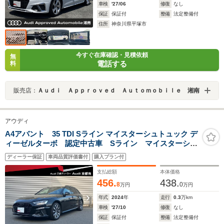
車検
'27/06
修復
なし
保証
保証付
整備
法定整備付
住所
神奈川県平塚市
今すぐ在庫確認・見積依頼
無
電話する
料
販売店：
Ａｕｄｉ Ａｐｐｒｏｖｅｄ Ａｕｔｏｍｏｂｉｌｅ 湘南
アウディ
A4アバント 35 TDI Sライン マイスターシュトュック デ
ィーゼルターボ 認定中古車 Sライン マイスターシュ
トック コンフォートパッケージ TVチューナー サラウ
ディーラー保証
車両品質評価書付
購入プラン付
ンドビューカメラ パークアシスト マトリクスLEDヘ
ッドライト ファインナッパレザー アルミホイール専
支払総額
本体価格
用18インチ
456.
438.
8
0
万円
万円
年式
2024
年
走行
0.3
万km
車検
'27/10
修復
なし
保証
保証付
整備
法定整備付