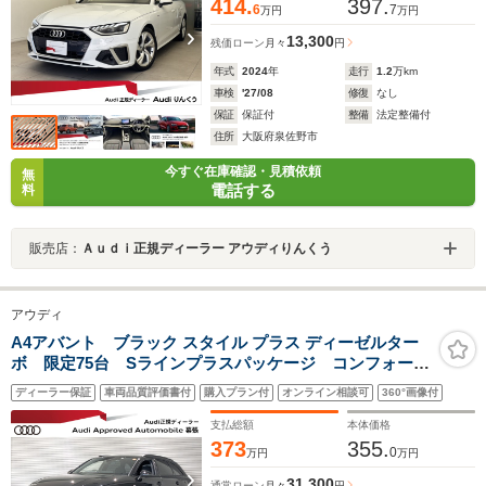
414.
397.
6
7
万円
万円
13,300
残価ローン
月々
円
年式
2024
年
走行
1.2
万km
車検
'27/08
修復
なし
保証
保証付
整備
法定整備付
住所
大阪府泉佐野市
今すぐ在庫確認・見積依頼
無
電話する
料
販売店：
Ａｕｄｉ正規ディーラー アウディりんくう
アウディ
A4アバント ブラック スタイル プラス ディーゼルター
ボ 限定75台 Sラインプラスパッケージ コンフォート
パッケージ
ディーラー保証
車両品質評価書付
購入プラン付
オンライン相談可
360°画像付
支払総額
本体価格
373
355.
0
万円
万円
31,300
通常ローン
月々
円