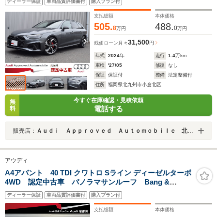
ディーラー保証
車両品質評価書付
購入プラン付
支払総額
本体価格
505.
488.
8
0
万円
万円
31,500
残価ローン
月々
円
年式
2024
年
走行
1.4
万km
車検
'27/05
修復
なし
保証
保証付
整備
法定整備付
住所
福岡県北九州市小倉北区
今すぐ在庫確認・見積依頼
無
電話する
料
販売店：
Ａｕｄｉ Ａｐｐｒｏｖｅｄ Ａｕｔｏｍｏｂｉｌｅ 北九州
アウディ
A4アバント 40 TDI クワトロ Sライン ディーゼルターボ
4WD 認定中古車 パノラマサンルーフ Bang &
Olufsenサウンドシステム コンフォートPKG コンフ
ディーラー保証
車両品質評価書付
購入プラン付
ォートPKG マットチタンルック19インチアルミホイー
ル ダンピングコントロールスポーツサス ブラックレザ
支払総額
本体価格