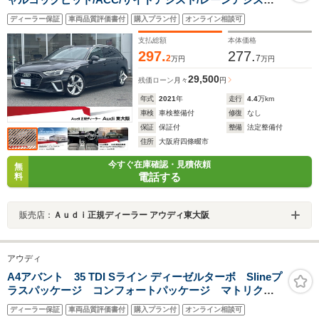
バックカメラ/シートヒーター/ATトランク/電動シー
ディーラー保証
車両品質評価書付
購入プラン付
オンライン相談可
ト/MMIナビTV/マルチカラーアンビエントライト/認定中
古車
支払総額
本体価格
297.
277.
2
7
万円
万円
29,500
残価ローン
月々
円
年式
2021
年
走行
4.4
万km
車検
車検整備付
修復
なし
保証
保証付
整備
法定整備付
住所
大阪府四條畷市
今すぐ在庫確認・見積依頼
無
電話する
料
販売店：
Ａｕｄｉ正規ディーラー アウディ東大阪
アウディ
A4アバント 35 TDI Sライン ディーゼルターボ Slineプ
ラスパッケージ コンフォートパッケージ マトリクス
LEDヘッドライトパッケージ プライバシーガラス サ
ディーラー保証
車両品質評価書付
購入プラン付
オンライン相談可
ラウンドビューカメラ/パークアシスト アコースティッ