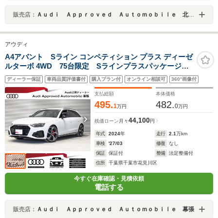
販売店：
Ａｕｄｉ Ａｐｐｒｏｖｅｄ Ａｕｔｏｍｏｂｉｌｅ 北九州
アウディ
A4アバント Sライン コンペティション プラス ディーゼ
ルターボ 4WD 75台限定 Sラインプラスパッケージ
コンフォートパッケージ ブラックスタイリングパッケ
ディーラー保証
車両品質評価書付
購入プラン付
オンライン相談可
360°画像付
ージ ダンピングコントロールスポーツサスペンショ
ン プライバシーガラス レッドキャリパー ファイン
支払総額
本体価格
ナッパレザー
495.
482.
1
0
万円
万円
44,100
残価ローン
月々
円
年式
2024
年
走行
2.1
万km
車検
'27/03
修復
なし
保証
保証付
整備
法定整備付
住所
千葉県千葉市花見川区
今すぐ在庫確認・見積依頼
電話する
販売店：
Ａｕｄｉ Ａｐｐｒｏｖｅｄ Ａｕｔｏｍｏｂｉｌｅ 幕張