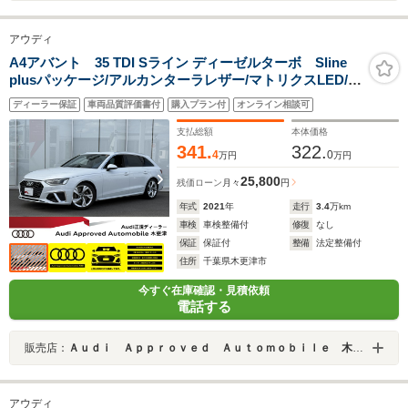
アウディ
A4アバント 35 TDI Sライン ディーゼルターボ Sline
plusパッケージ/アルカンターラレザー/マトリクスLED/シ
ートヒーター/メモリーシート/サイドアシスト/全周囲カメ
ディーラー保証
車両品質評価書付
購入プラン付
オンライン相談可
ラ/アダプティブクルーズコントロール/レーンキープ
支払総額
本体価格
341.
322.
4
0
万円
万円
25,800
残価ローン
月々
円
年式
2021
年
走行
3.4
万km
車検
車検整備付
修復
なし
保証
保証付
整備
法定整備付
住所
千葉県木更津市
今すぐ在庫確認・見積依頼
電話する
販売店：
Ａｕｄｉ Ａｐｐｒｏｖｅｄ Ａｕｔｏｍｏｂｉｌｅ 木更津
アウディ