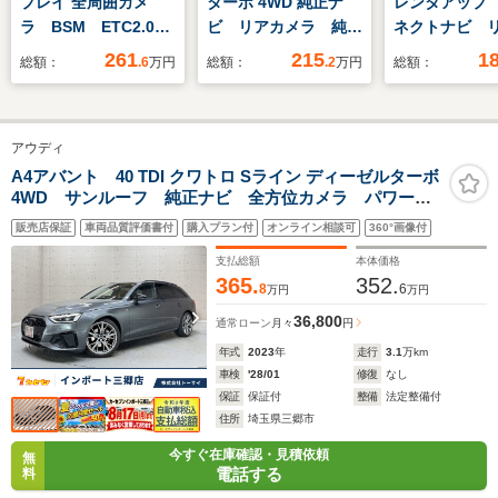
プレイ 全周囲カメ
ターボ 4WD 純正ナ
レンタアップ
ラ BSM ETC2.0
ビ リアカメラ 純正
ネクトナビ 
サンルーフ
ドラレコ 純正夏冬タ
ラ 純正ド
261
215
1
総額：
.6
万円
総額：
.2
万円
総額：
イヤ付き ETC フル
ETC クルー
セグTV
ロール 両側
イドドア シ
アウディ
ター フルセグ
A4アバント 40 TDI クワトロ Sライン ディーゼルターボ
4WD サンルーフ 純正ナビ 全方位カメラ パワーバ
ックドア LEDヘッドライト 1オーナー車
販売店保証
車両品質評価書付
購入プラン付
オンライン相談可
360°画像付
支払総額
本体価格
365.
352.
8
6
万円
万円
36,800
通常ローン
月々
円
年式
2023
年
走行
3.1
万km
車検
'28/01
修復
なし
保証
保証付
整備
法定整備付
住所
埼玉県三郷市
今すぐ在庫確認・見積依頼
無
電話する
料