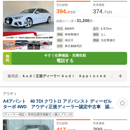
クガラス シートメモリー 認定中古車
支払総額
本体価格
394.
374.
9
7
万円
万円
31,200
残価ローン
月々
円
年式
2023
年
走行
1.3
万km
車検
車検整備付
修復
なし
保証
保証付
整備
法定整備付
住所
東京都練馬区
今すぐ在庫確認・見積依頼
無
電話する
料
販売店：
Ａｕｄｉ正規ディーラー Ａｕｄｉ Ａｐｐｒｏｖｅｄ Ａｕｔｏｍｏｂｉｌｅ練馬
アウディ
A4アバント 40 TDI クワトロ アドバンスト ディーゼル
ターボ 4WD アウディ正規ディーラー認定中古車 認定
中古車保証付帯 ベージュレザーシート シートメモリ
ディーラー保証
車両品質評価書付
購入プラン付
ー付き電動シート マルチカラーアンビエントライト
マトリクスLEDヘッドライト TVチューナー
支払総額
本体価格
417.
399.