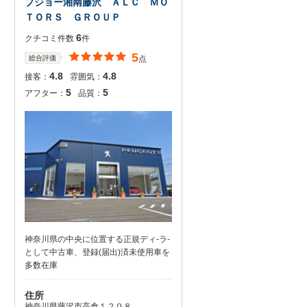
プジョー湘南藤沢 ＡＬＣ ＭＯ
ＴＯＲＳ ＧＲＯＵＰ
6
クチコミ件数
件
5
総合評価
点
4.8
4.8
接客：
雰囲気：
5
5
アフター：
品質：
神奈川県の中央に位置する正規ディ-ラ-
として中古車、登録(届出)済未使用車を
多数在庫
住所
神奈川県藤沢市高倉１２０８