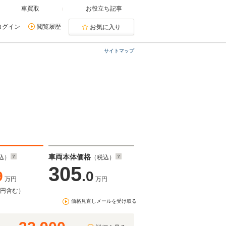
車買取
お役立ち記事
ログイン
閲覧履歴
お気に入り
サイトマップ
）
車両本体価格
込）
（税込）
305
9
.0
万円
万円
万円含む）
価格見直しメールを受け取る