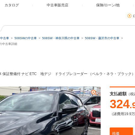
カタログ
中古車販売店
保険/ローン/他
中古車
508SWの中古車
508SW・神奈川県の中古車
508SW・藤沢市の中古車
ミュレーター
市の中古車詳細
類
古車 保証整備付 ナビ ETC 地デジ ドライブレコーダー （ペルラ・ネラ・ブラック
残価・据置ローン
支払総額
（税
324
.
（諸費用19.9
本体価格
自由に設定
残価