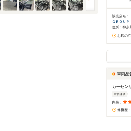
%
販売店名：
実店舗での金利は異なる場合がありますのでご注意ください。
ＧＲＯＵＰ
住所：神奈
お店の
万円
算額
/回
0%が上限です。
車両品
回数
回
カーセン
総合評価
ーション結果
内装：
修復歴
割賦販売価格内訳
支払総額 で計算