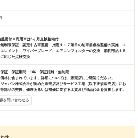
月
検整備付※商用車は6ヶ月点検整備付
離無制限保証 認定中古車整備 指定１１７項目の納車前点検整備の実施 エ
、エレメント、ワイパーブレード、エアコンフィルターの交換 消耗部品１５
態に応じた点検交換
保証 保証期間：1年 保証距離：無制限
体価格に含まれています。詳細については、販売店にご確認ください。
スジャパン株式会社が認めた販売店及びサービス工場（以下正規販売店）にお
合等部品の交換、修理あるいは補修に要する工賃及び部品代金を負担します。
容を問い合わせる
合わせ