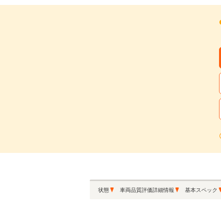
月々の支払額
4
.3
万円
※シミュレーション結果は
※シミュレーションしたロ
この中古車に関
状態
車両品質評価詳細情報
基本スペック