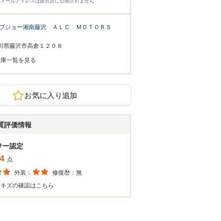
※メールアドレスは販売店に公開されません
プジョー湘南藤沢 ＡＬＣ ＭＯＴＯＲＳ
川県藤沢市高倉１２０８
在庫一覧を見る
お気に入り追加
質評価情報
サー認定
4
点
外装：
修復歴：
無
・キズの確認はこちら