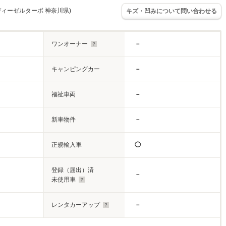
i ディーゼルターボ 神奈川県)
キズ・凹みについて問い合わせる
ワンオーナー
－
キャンピングカー
－
福祉車両
－
新車物件
－
正規輸入車
◯
登録（届出）済
－
未使用車
レンタカーアップ
－