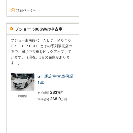
詳細ページへ
プジョー 508SWの中古車
プジョー湘南藤沢 ＡＬＣ ＭＯＴＯ
ＲＳ ＧＲＯＵＰ とその系列販売店の
中で、同じ中古車をピックアップして
います。（現在、1台の在庫がありま
す！）
GT 認定中古車保証
1年...
283
支払総額
万円
静岡県
268.0
本体価格
万円