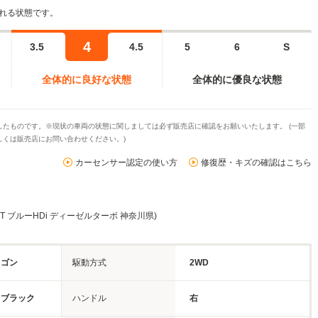
れる状態です。
4
3.5
4.5
5
6
S
全体的に良好な状態
全体的に優良な状態
たものです。※現状の車両の状態に関しましては必ず販売店に確認をお願いいたします。 (一部
くは販売店にお問い合わせください。)
カーセンサー認定の使い方
修復歴・キズの確認はこちら
 GT ブルーHDi ディーゼルターボ 神奈川県)
ワゴン
駆動方式
2WD
・ブラック
ハンドル
右