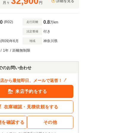
32,900
詳細を見る
月々
円
0
0.8
(R02)
走行距離
万km
付き
法定整備
(R09)
年6月
神奈川県
地域
/
1年
/
距離無制限
324
.9
万円
ン結果を見る
でのお問い合わせ
店から最短即日、メールで返答！
来店予約をする
在庫確認・見積依頼をする
態を確認する
その他