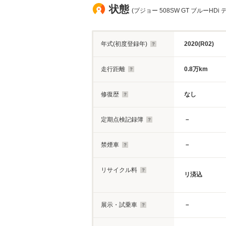
状態
(プジョー 508SW GT ブルーHD
年式(初度登録年)
2020(R02)
走行距離
0.8万km
修復歴
なし
定期点検記録簿
－
禁煙車
－
リサイクル料
リ済込
展示・試乗車
－