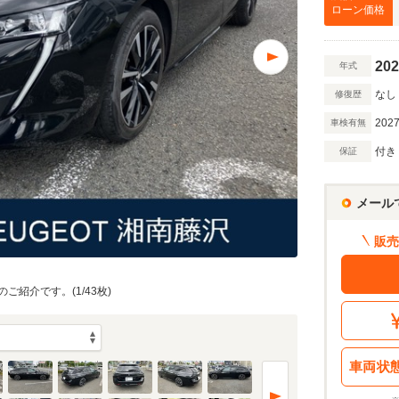
万円
ローン価格
202
年式
万円
なし
修復歴
2027
車検有無
額 で計算
付き
保証
借入額
割賦販売価格：
358.6
万円
シミュレーショ
利息分：
33.7
万円
メール
・金利・ボーナス払い
販売
のご紹介です。(1/43枚)
回
5
返済期間
年
車両状