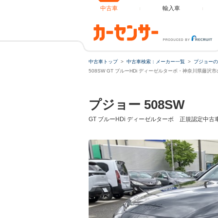
中古車
輸入車
中古車トップ
中古車検索：メーカー一覧
プジョーの
ローンシ
508SW GT ブルーHDi ディーゼルターボ・神奈川県藤沢
プジョー 508SW
ローン種
GT ブルーHDi ディーゼルターボ 正規認定中
通常ローン
借入額
支払総額