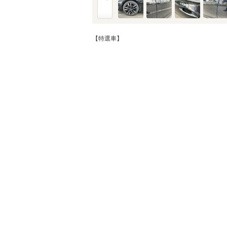
金利
※金利は参考値です。
【特選車】
ボーナス月加
※ボーナスは支払額の5
ボーナス支払
シミュレ
通常ローン・