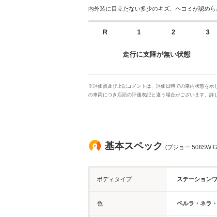
内外装に目立たない多少のキズ、ヘコミが認めら
R
1
2
3
走行に支障が無い状態
※評価点及び上記コメントは、評価日時での車両状態を示し
の車両につき店頭の評価表記と違う場合がございます。詳し
基本スペック
(プジョー 508SW
ボディタイプ
ステーション
色
ペルラ・ネラ