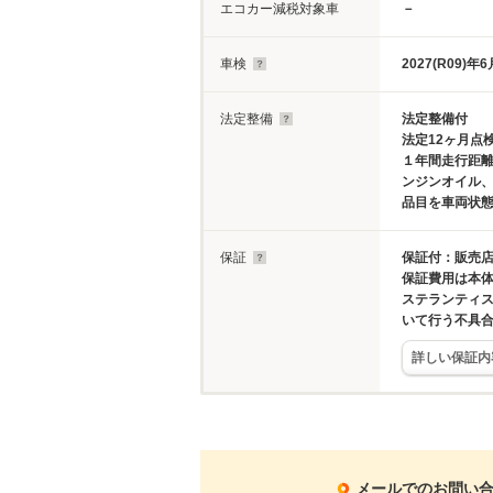
エコカー減税対象車
－
車検
2027(R09)年6
法定整備
法定整備付
法定12ヶ月点
１年間走行距
ンジンオイル
品目を車両状
保証
保証付：販売店
保証費用は本
ステランティ
いて行う不具
詳しい保証内
メールでのお問い