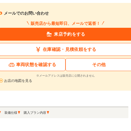
1回目
割賦販売価格：
358.6
万円
2回目以降
43
利息分：
33.7
万円
ボーナス月
100
メールでのお問い合わせ
支払回数：
60
回
販売店から最短即日、メールで返答！
入力された条件で算出した概算金額となります。お支払い金額の目安としてご利用ください。
来店予約をする
ーン金利は参考値です。実店舗での金利は異なる場合があります。
在庫確認・見積依頼をする
するお問い合わせ
車両状態を確認する
その他
508SW GT ブルーHDi ディーゼルターボ 正規認定中古車 保証整備付 ナビ ETC 地デジ ドライブレコーダー
※メールアドレスは販売店に公開されません
支払総額
車両本体価格
年式
走行距離
お店の地図を見る
2020
0.8
無
324.9
305.0
在庫
万円
万円
(R02)
万km
料
再シミュレーションする
装備仕様
購入プラン内容