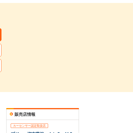
48,719
円
,000
円 ×
59
回
,000
円 ×
10
回
確認・見積依頼
販売店情報
カーセンサー認定取扱店