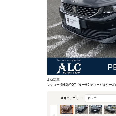
物件価格
頭金
通常ローン・支払総
4
.3
月々の
支払額
万円
支払回数
本体写真
プジョー 508SW GTブルーHDiディーゼルターボ
支払回数
画像カテゴリー