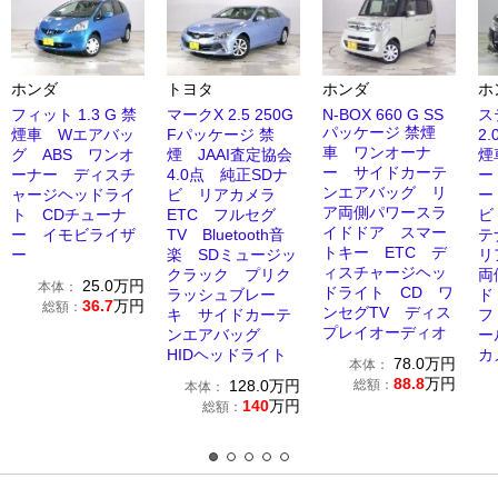
ホンダ
トヨタ
ホンダ
ホ
フィット 1.3 G 禁
マークX 2.5 250G
N-BOX 660 G SS
ス
パッケージ 禁煙
煙車 Wエアバッ
Fパッケージ 禁
2
車 ワンオーナ
グ ABS ワンオ
煙 JAAI査定協会
煙
ー サイドカーテ
ーナー ディスチ
4.0点 純正SDナ
ー
ンエアバッグ リ
ャージヘッドライ
ビ リアカメラ
ー
ア両側パワースラ
ト CDチューナ
ETC フルセグ
ビ
イドドア スマー
ー イモビライザ
TV Bluetooth音
テ
トキー ETC デ
ー
楽 SDミュージッ
リ
ィスチャージヘッ
クラック プリク
両
25.0
万円
本体：
ドライト CD ワ
ラッシュブレー
ド
36.7
万円
総額：
ンセグTV ディス
キ サイドカーテ
フ
プレイオーディオ
ンエアバッグ
ー
HIDヘッドライト
カ
78.0
万円
本体：
88.8
万円
128.0
万円
総額：
本体：
140
万円
総額：