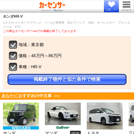
お気に入り
メニュー
ホンダ
HR-V
1.6 J (ナイトホークブラック・パール) 禁煙車 Wエアバッグ ABS キーレスキー アルミホ
イール ETC
この車はカーセンサーnetでの掲載が終了しております。
地域：東京都
価格：46万円～86万円
車種：HR-V
掲載終了物件と似た条件で検索
あなたにおすすめの中古車
［PR］
ホンダ
マツダ
トヨタ
三
NEW!