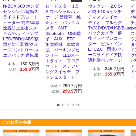
N-BOX 660 ホンダ
ロードスター 1.5
ヴォクシー 2.0 S-
デ
センシング/電動ス
S スペシャルパッ
Z 純正10.5インチ
デ
ライドドア/シート
ケージ 禁煙車 純
ディスプレイオー
4
ヒーター 前席/車線
正ナビ バックカ
ディオ フルセグ
チ
逸脱防止支援シス
メラ 6MT
TV/CD/DVD/USB/Bluet
レ
バックカメラ 前
テム/ヘッドランプ
Bluetooth USB端
ス
後ドライブレコー
LED/EBD付ABS/横
子 AUX ETC
ウ
ダー ビルトイン
滑り防止装置/クル
衝突軽減 車線逸
タ
ETC2.0 両側パワ
ーズコントロール/
脱 パーキングセ
ド
ースライドドア快
エアバッグ 運転席
ンサー LEDオー
グ
適利便パッケージ
トライト フロア
パ
150.6
万円
本体：
マット ステアリ
ア
345.2
万円
159.8
万円
本体：
総額：
ングスイッチ プ
ド
355.8
万円
総額：
ッシュスタート
ー
290.7
万円
本体：
299.9
万円
総額：
このお店の在庫