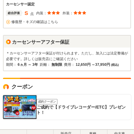
カーセンサー認定
S
内装：
外装：
総合評価
点
修復歴・キズの確認はこちら
カーセンサーアフター保証
＊カーセンサーアフター保証が付けられます。ただし、加入には法定整備が
必要です。詳しくは販売店にご確認ください
期間：
6ヵ月 ～ 3年
距離：
無制限
費用：
12,650円 ～37,950円
(税込)
クーポン
成約クーポン
ご成約で【ドライブレコーダー/ETC】プレゼン
ト！
販売店
車種
中古車