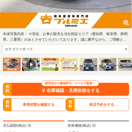
本体写真内容：
※現在、お車の販売を当社指定エリア（愛知県、岐阜県、静岡
県、三重県）のみとさせていただいております。誠に勝手ながら、ご理解とご
協力を賜り…
販売店から最短即日、メールで返答！
無
在庫確認・見積依頼をする
料
無
無
車両状態を確認する
来店予約をする
料
料
支払総額(税込)
本体価格(税込)