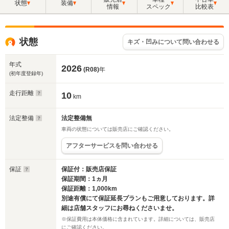
状態
装備
情報
スペック
比較表
状態
キズ・凹みについて問い合わせる
年式
2026
(R08)
年
(初年度登録年)
走行距離
10
km
法定整備
法定整備無
車両の状態については販売店にご確認ください。
アフターサービスを問い合わせる
保証
保証付：販売店保証
保証期間：1ヵ月
保証距離：1,000km
別途有償にて保証延長プランもご用意しております。詳
細は店舗スタッフにお尋ねくださいませ。
※保証費用は本体価格に含まれています。詳細については、販売店
にご確認ください。