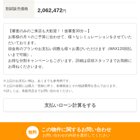
割賦販売価格
2,062,472
円
【審査のみのご来店も大歓迎！！仮審査30分～】
お客様の月々のご予算に合わせて、様々なシミュレーションをさせていた
だいております。
頭金有のプランやお支払い回数も様々お選びいただけます（MAX120回払
いまで可能）。
お得な分割キャンペーンもございます。詳細は店頭スタッフまでお気軽に
お尋ねくださいませ。
※上記のお支払い例は、あくまでも参考例です。
※上記の金額には購入・登録に伴う、各種税金とその他諸費用を含んでおります。
※詳しくは、各販売店までお問い合わせください。
支払いローン計算をする
この物件に関するお問い合わせ
無料
お問い合わせの内容を選択してください