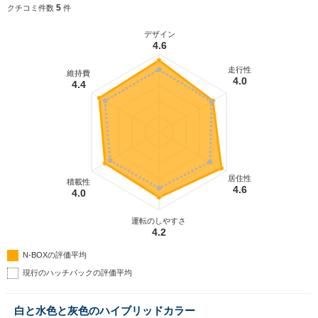
5
クチコミ件数
件
デザイン
4.6
走行性
維持費
4.0
4.4
居住性
積載性
4.6
4.0
運転のしやすさ
4.2
N-BOXの評価平均
現行のハッチバックの評価平均
白と水色と灰色のハイブリッドカラー