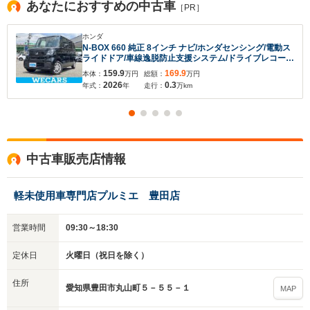
あなたにおすすめの中古車
［PR］
ホンダ
N-BOX 660 純正 8インチ ナビ/ホンダセンシング/電動ス
ライドドア/車線逸脱防止支援システム/ドライブレコーダ
ー 純正/ヘッドランプ LED/USBジャック/Bluetooth接
159.9
169.9
本体：
万円
総額：
万円
続/EBD付ABS
2026
0.3
年式：
年
走行：
万km
中古車販売店情報
軽未使用車専門店プルミエ 豊田店
営業時間
09:30～18:30
定休日
火曜日（祝日を除く）
住所
愛知県豊田市丸山町５－５５－１
MAP