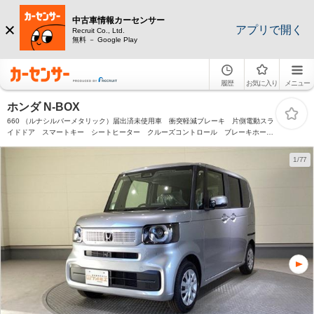
中古車情報カーセンサー
アプリで開く
Recruit Co., Ltd.
無料 － Google Play
履歴
お気に入り
メニュー
ホンダ N-BOX
660 （ルナシルバーメタリック）届出済未使用車 衝突軽減ブレーキ 片側電動スラ
イドドア スマートキー シートヒーター クルーズコントロール ブレーキホール
ド アイドリングストップ プッシュスタート 軽自動車
1/77