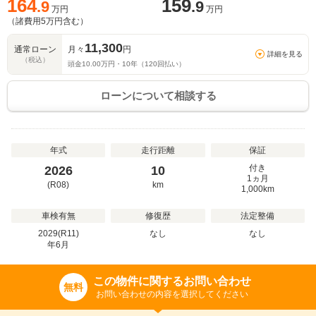
164
159
.9
.9
万円
万円
（諸費用
5
万円含む）
11,300
通常ローン
月々
円
詳細を見る
（税込）
頭金
10.00
万円・
10
年（
120
回払い）
ローンについて相談する
年式
走行距離
保証
付き
2026
10
1ヵ月
(R08)
km
1,000km
車検有無
修復歴
法定整備
2029(R11)
なし
なし
年
6
月
この物件に関するお問い合わせ
無料
お問い合わせの内容を選択してください