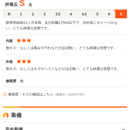
S
評価点
点
R
1
2
3
3.5
4
4.5
5
6
S
新車登録後12ヶ月未満、走行距離1万km以下で、内外装にダメージがな
い、とても綺麗な状態です。
内装
無キズ、もしくは痛みや汚れなどがほぼ無い、とても綺麗な状態です。
外装
無キズ、もしくはキズやヘコミなどがほぼ無い、とても綺麗な状態です。
修復歴
無
修復歴・キズの確認はこちら
（検査日：2026/07/06）
装備
安全装備