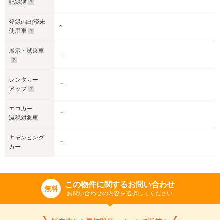
記録簿
登録
済未
(届出)
○
使用車
展示・試乗車
－
レンタカー
－
アップ
エコカー
－
減税対象車
キャンピング
－
カー
この物件に関するお問い合わせ
無料
お問い合わせの内容を選択してください