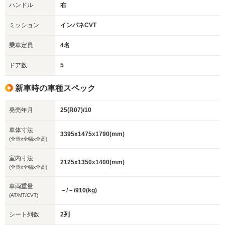
ハンドル
右
ミッション
インパネCVT
乗車定員
4名
ドア数
5
新車時の車種スペック
発売年月
25(R07)/10
車体寸法
3395x1475x1790(mm)
(全長x全幅x全高)
室内寸法
2125x1350x1400(mm)
(全長x全幅x全高)
車両重量
－/－/910(kg)
(AT/MT/CVT)
シート列数
2列