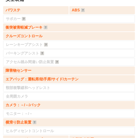
パワステ
ABS
サポカー
衝突被害軽減ブレーキ
クルーズコントロール
レーンキープアシスト
パーキングアシスト
アクセル踏み間違い防止装置
障害物センサー
エアバッグ：運転席/助手席/サイド/カーテン
頸部衝撃緩和ヘッドレスト
全周囲カメラ
カメラ：－/－/バック
モニター：－/－
横滑り防止装置
ヒルディセントコントロール