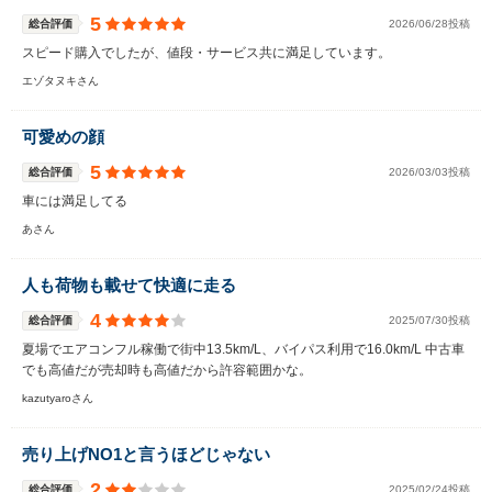
5
総合評価
2026/06/28投稿
スピード購入でしたが、値段・サービス共に満足しています。
エゾタヌキさん
可愛めの顔
5
総合評価
2026/03/03投稿
車には満足してる
あさん
人も荷物も載せて快適に走る
4
総合評価
2025/07/30投稿
夏場でエアコンフル稼働で街中13.5km/L、バイパス利用で16.0km/L 中古車
でも高値だが売却時も高値だから許容範囲かな。
kazutyaroさん
売り上げNO1と言うほどじゃない
2
総合評価
2025/02/24投稿