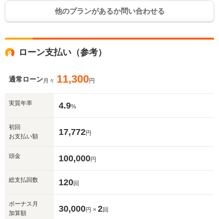
他のプランがあるか問い合わせる
ローン支払い（参考）
11,300
通常ローン
月々
円
実質年率
4.9
%
初回
17,772
円
お支払い額
頭金
100,000
円
総支払回数
120
回
ボーナス月
30,000
2
円 ×
回
加算額