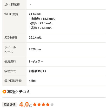
10・15燃費
－
WLTC燃費
21.6km/L
└市街地：18.8km/L
└郊外：23.4km/L
└高速：21.8km/L
JC08燃費
26.1km/L
ホイール
2520mm
ベース
使用燃料
レギュラー
駆動方式
前輪駆動(FF)
最小回転半径
4.5m
車種クチコミ
4.0
総合評価
点