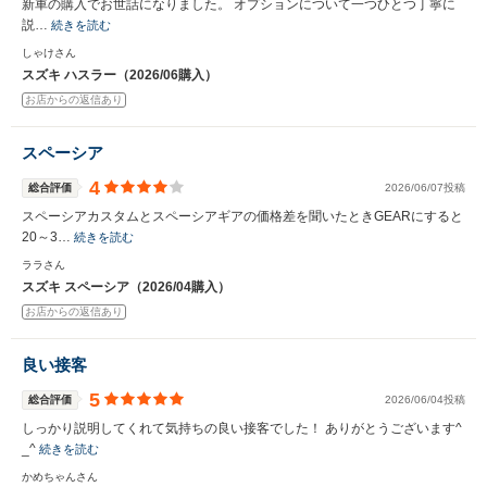
新車の購入でお世話になりました。 オプションについて一つひとつ丁寧に
説…
続きを読む
しゃけさん
スズキ ハスラー（2026/06購入）
お店からの返信あり
スペーシア
4
総合評価
2026/06/07投稿
スペーシアカスタムとスペーシアギアの価格差を聞いたときGEARにすると
20～3…
続きを読む
ララさん
スズキ スペーシア（2026/04購入）
お店からの返信あり
良い接客
5
総合評価
2026/06/04投稿
しっかり説明してくれて気持ちの良い接客でした！ ありがとうございます^
_^
続きを読む
かめちゃんさん