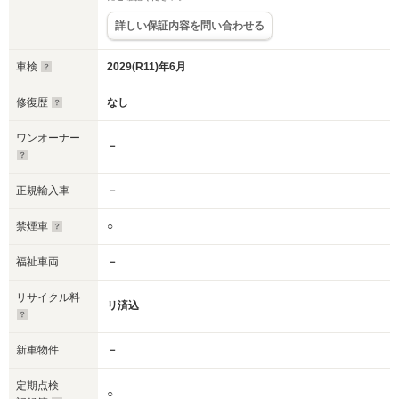
詳しい保証内容を問い合わせる
車検
2029(R11)年6月
修復歴
なし
ワンオーナー
－
正規輸入車
－
禁煙車
○
福祉車両
－
リサイクル料
リ済込
新車物件
－
定期点検
○