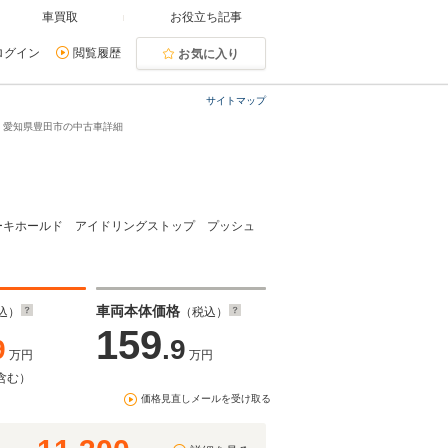
車買取
お役立ち記事
ログイン
閲覧履歴
お気に入り
サイトマップ
60・愛知県豊田市の中古車詳細
ーキホールド アイドリングストップ プッシュ
車両本体価格
込）
（税込）
159
9
.9
万円
万円
含む）
価格見直しメールを受け取る