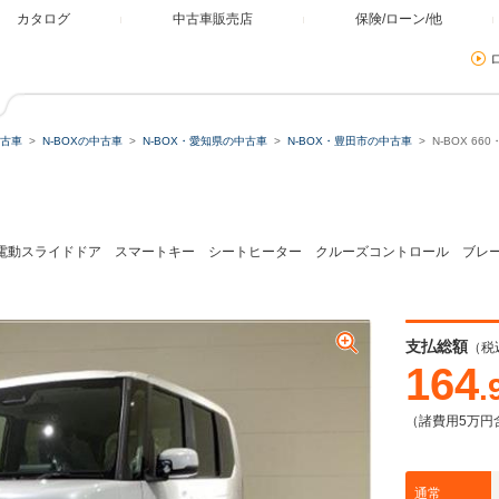
カタログ
中古車販売店
保険/ローン/他
古車
N-BOXの中古車
N-BOX・愛知県の中古車
N-BOX・豊田市の中古車
N-BOX 6
ミュレーター
類
側電動スライドドア スマートキー シートヒーター クルーズコントロール ブレ
）
残価・据置ローン
支払総額
（税
164
.
（諸費用5万円
本体価格
自由に設定
通常