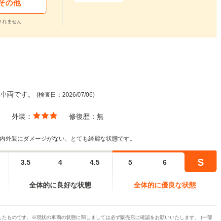
その他
されません
た車両です。
(検査日：2026/07/06)
外装：
修復歴：
無
、内外装にダメージがない、とても綺麗な状態です。
S
3.5
4
4.5
5
6
全体的に良好な状態
全体的に優良な状態
たものです。※現状の車両の状態に関しましては必ず販売店に確認をお願いいたします。 (一部