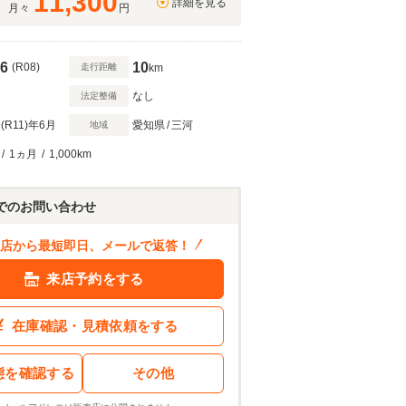
11,300
詳細を見る
月々
円
6
10
(R08)
走行距離
km
なし
法定整備
(R11)
年6月
愛知県
/
三河
地域
/
1ヵ月
/
1,000km
154
.9
万円
ン結果を見る
でのお問い合わせ
店から最短即日、メールで返答！
来店予約をする
在庫確認・見積依頼をする
態を確認する
その他