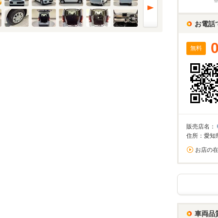
%
お電話
実店舗での金利は異なる場合がありますのでご注意ください。
無料
万円
算額
/回
0%が上限です。
回数
回
販売店名：
住所：愛知
お店の
ーション結果
割賦販売価格内訳
支払総額 で計算
車両品