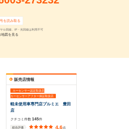
号を読み取る
ヤル回線、IP・光回線は利用不可
の地図を見る
販売店情報
カーセンサー認定取扱店
カーセンサーアフター保証取扱店
軽未使用車専門店プルミエ 豊田
店
145
クチコミ件数
件
4.6
総合評価
点