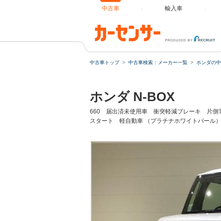
中古車
輸入車
中古車トップ
中古車検索：メーカー一覧
ホンダの中
ローンシ
ホンダ N-BOX
ローン種
660 届出済未使用車 衝突軽減ブレーキ 片
スタート 軽自動車 （プラチナホワイトパール
通常ローン
借入額
支払総額