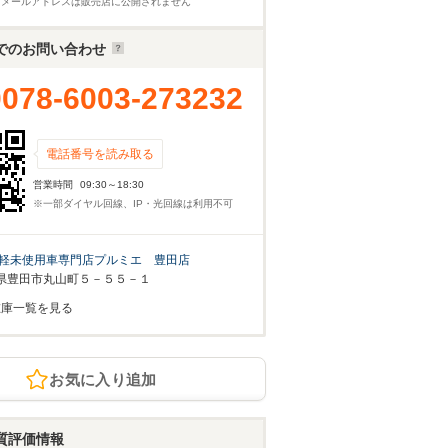
※メールアドレスは販売店に公開されません
でのお問い合わせ
0078-6003-273232
電話番号を読み取る
営業時間
09:30～18:30
※一部ダイヤル回線、IP・光回線は利用不可
軽未使用車専門店プルミエ 豊田店
県豊田市丸山町５－５５－１
在庫一覧を見る
お気に入り追加
質評価情報