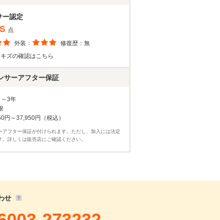
17,772
円
300
円 ×
119
回
サー認定
,000
円 ×
20
回
S
点
外装：
修復歴：
無
・キズの確認はこちら
ンサーアフター保証
月～3年
限
50円～37,950円（税込）
ーアフター保証が付けられます。ただし、加入には法定
確認・見積依頼
す。詳しくは販売店にご確認ください。
わせ
6003-273232