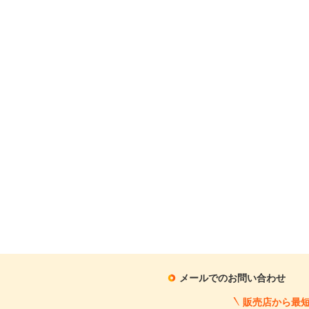
月々の支払額
1
.1
万円
※シミュレーション結果は
※シミュレーションしたロ
この中古車に関
メールでのお問い合わせ
販売店から最