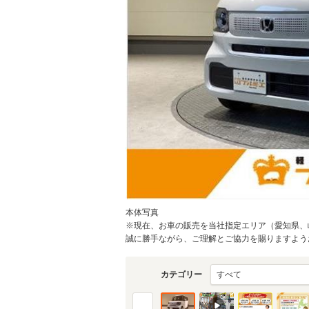
物件価格
頭金
通常ローン・支払総
1
.1
月々の
支払額
万円
支払回数
本体写真
※現在、お車の販売を当社指定エリア（愛知県、
支払回数
誠に勝手ながら、ご理解とご協力を賜りますようお願
カテゴリー