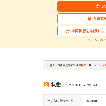
来
在庫確
車両状態を確認する
※メールアドレ
状態
車両品質評価詳細情報
基本スペック
状態
(ホンダ N-BOX 660 愛知県)
年式(初度登録年)
2026(R08)