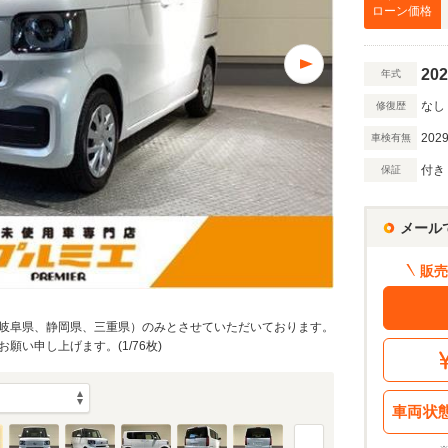
万円
ローン価格
202
年式
万円
なし
修復歴
2029
車検有無
額 で計算
付き
保証
借入額
割賦販売価格：
206.2
万円
シミュレーショ
利息分：
41.3
万円
メール
・金利・ボーナス払い
販売
岐阜県、静岡県、三重県）のみとさせていただいております。
回
い申し上げます。(1/76枚)
10
返済期間
年
車両状