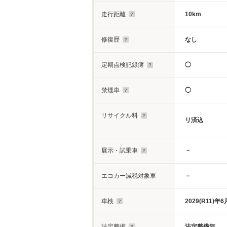
走行距離
10km
修復歴
なし
定期点検記録簿
◯
禁煙車
◯
リサイクル料
リ済込
展示・試乗車
－
エコカー減税対象車
－
車検
2029(R11)年6
法定整備
法定整備無