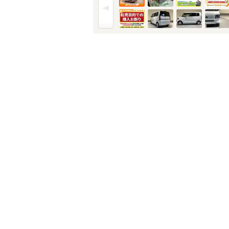
金利
※金利は参考値です。
ボーナス月加
※ボーナスは支払額の5
ボーナス支払
シミュレ
通常ローン・