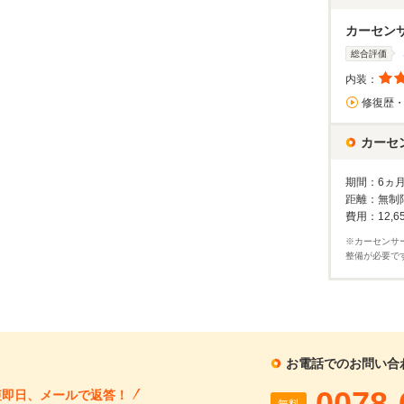
1回目
割賦販売価格：
206.2
万円
2回目以降
11,
カーセン
利息分：
41.3
万円
ボーナス月
30
支払回数：
120
回
総合評価
内装：
入力された条件で算出した概算金額となります。お支払い金額の目安としてご利用ください。
修復歴
ーン金利は参考値です。実店舗での金利は異なる場合があります。
カーセ
するお問い合わせ
期間：6ヵ
距離：無制
N-BOX 660 届出済未使用車 衝突軽減ブレーキ 片側電動スライドドア スマートキー シートヒーター クルーズコントロール ブレーキホールド アイドリングストップ プッシュスタート 軽自動車
費用：12,6
支払総額
車両本体価格
年式
走行距離
※カーセンサ
2026
10
無
164.9
159.9
在庫
整備が必要で
万円
万円
(R08)
km
料
再シミュレーションする
お電話でのお問い合
0078-
短即日、メールで返答！
無料