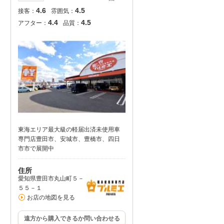
4.6
4.5
接客：
雰囲気：
4.4
4.5
アフター：
品質：
東海エリア最大級の軽届出済未使用車
専門店豊田市、安城市、豊橋市、四日
市市で展開中
住所
愛知県豊田市丸山町５－
５５－１
お店の地図を見る
遠方から購入できるか問い合わせる