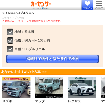
お気に入り
メニュー
シトロエン
C3プルリエル
1.6 (ライトブルーM)
この車はカーセンサーnetでの掲載が終了しております。
地域：熊本県
価格：56万円～106万円
車種：C3プルリエル
掲載終了物件と似た条件で検索
あなたにおすすめの中古車
［PR］
スズキ
マツダ
レクサス
マ