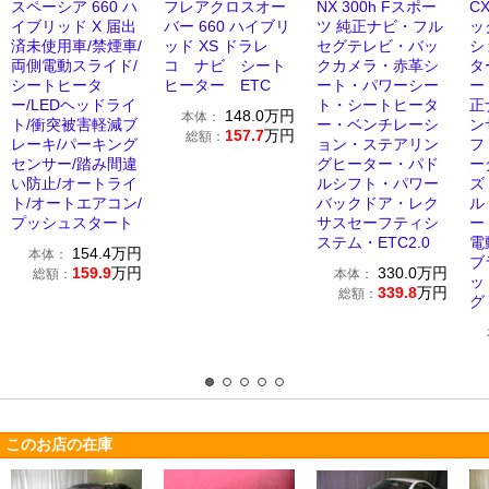
スペーシア 660 ハ
フレアクロスオー
NX 300h Fスポー
CX
イブリッド X 届出
バー 660 ハイブリ
ツ 純正ナビ・フル
ッ
済未使用車/禁煙車/
ッド XS ドラレ
セグテレビ・バッ
シ
両側電動スライド/
コ ナビ シート
クカメラ・赤革シ
タ
シートヒータ
ヒーター ETC
ート・パワーシー
ー
ー/LEDヘッドライ
ト・シートヒータ
正
148.0
万円
本体：
ト/衝突被害軽減ブ
ー・ベンチレーシ
ン
157.7
万円
総額：
レーキ/パーキング
ョン・ステアリン
フ
センサー/踏み間違
グヒーター・パド
ー
い防止/オートライ
ルシフト・パワー
ズ
ト/オートエアコン/
バックドア・レク
ル
プッシュスタート
サスセーフティシ
ー
ステム・ETC2.0
電
154.4
万円
本体：
ブ
159.9
万円
330.0
万円
総額：
本体：
ッ
339.8
万円
総額：
グ
このお店の在庫