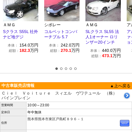
ＡＭＧ
シボレー
ＡＭＧ
ア
Sクラス S55L 社外
コルベットコンバ
SLクラス SL55 法
ア
ナビ地デジ
ーチブル 5.7
人1オーナー ロリ
ァ
ンザー20インチ
ョ
154.0
万円
242.0
万円
本体：
本体：
182.3
万円
270.1
万円
440.0
万円
総額：
総額：
本体：
473.1
万円
総額：
中古車販売店情報
▲上へ戻る
Ｃｉｅｌ Ｖｏｉｔｕｒｅ スィエル ヴワテュール （株）
パインプレイン
10:00～23:00
営業時間
年中無休
定休日
熊本県熊本市東区戸島町８９６－１
住所