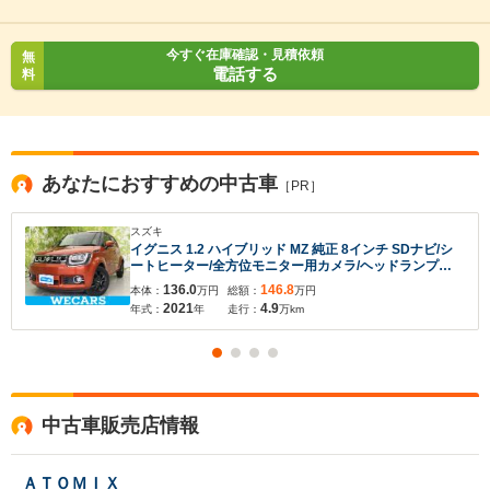
今すぐ在庫確認・見積依頼
無
電話する
料
あなたにおすすめの中古車
［PR］
スズキ
イグニス 1.2 ハイブリッド MZ 純正 8インチ SDナビ/シ
ートヒーター/全方位モニター用カメラ/ヘッドランプ
LED/Bluetooth接続/ETC/EBD付ABS/横滑り防止装置/ア
136.0
146.8
本体：
万円
総額：
万円
イドリングストップ/ワンセグTV/禁煙車
2021
4.9
年式：
年
走行：
万km
中古車販売店情報
ＡＴＯＭＩＸ