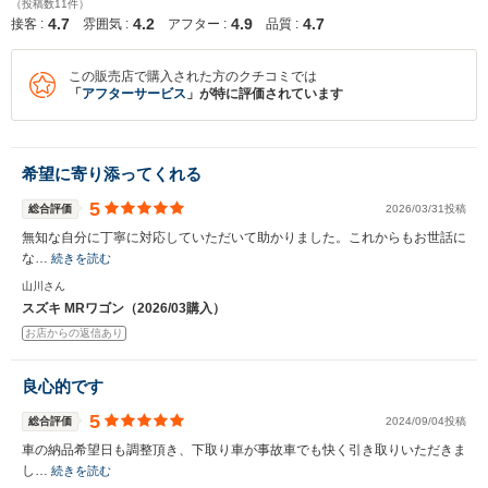
（投稿数11件）
4.7
4.2
4.9
4.7
接客 :
雰囲気 :
アフター :
品質 :
この販売店で購入された方のクチコミでは
「
アフターサービス
」が特に評価されています
希望に寄り添ってくれる
5
総合評価
2026/03/31投稿
無知な自分に丁寧に対応していただいて助かりました。これからもお世話に
な…
続きを読む
山川さん
スズキ MRワゴン（2026/03購入）
お店からの返信あり
良心的です
5
総合評価
2024/09/04投稿
車の納品希望日も調整頂き、下取り車が事故車でも快く引き取りいただきま
し…
続きを読む