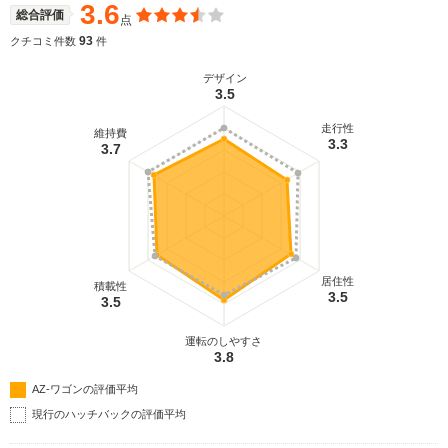
3.6
総合評価
点
93
クチコミ件数
件
デザイン
3.5
走行性
維持費
3.3
3.7
居住性
積載性
3.5
3.5
運転のしやすさ
3.8
AZ-ワゴンの評価平均
現行のハッチバックの評価平均