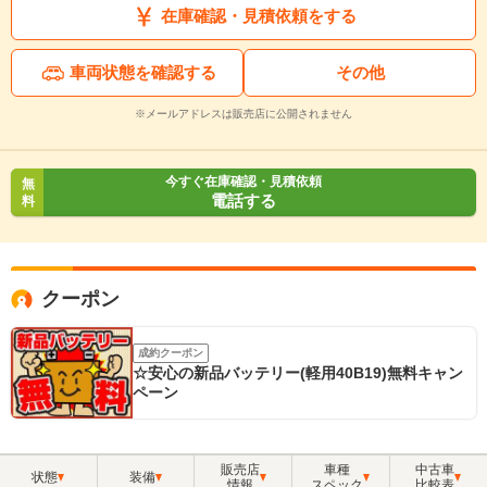
在庫確認・見積依頼をする
車両状態を確認する
その他
※メールアドレスは販売店に公開されません
今すぐ在庫確認・見積依頼
無
電話する
料
クーポン
成約クーポン
☆安心の新品バッテリー(軽用40B19)無料キャン
ペーン
販売店
車種
中古車
状態
装備
情報
スペック
比較表