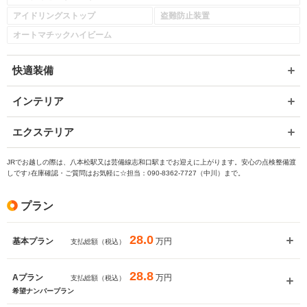
アイドリングストップ
盗難防止装置
オートマチックハイビーム
快適装備
インテリア
エクステリア
JRでお越しの際は、八本松駅又は芸備線志和口駅までお迎えに上がります。安心の点検整備渡
しです♪在庫確認・ご質問はお気軽に☆担当：090-8362-7727（中川）まで。
プラン
28.0
万円
基本プラン
支払総額（税込）
28.8
万円
Aプラン
支払総額（税込）
希望ナンバープラン