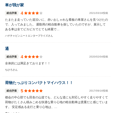
車が我が家
4
総合評価
2021/03/18投稿
たまたま走っていた道沿いに、赤いおしゃれな看板の車屋さんを見つけたの
で、入ってみました。 通勤用の軽自動車を探していたのですが、展示して
ある車は全てピカピカでとても綺麗で…
ハゲチャビンニートエンタープライズさん
通
4
総合評価
2020/02/04投稿
全体的には満足きております！！
ちひろさん
荷物たっぷりコンパクトマイハウス！！
5
総合評価
2017/09/16投稿
都会の中心部でも田舎の山道でも、どんな道にも対応しやすく走りやすくて
荷物がたくさん積みこめる快適な乗り心地の軽自動車は貴重だと感じていま
す。 安定感ある走行と乗り心地は、…