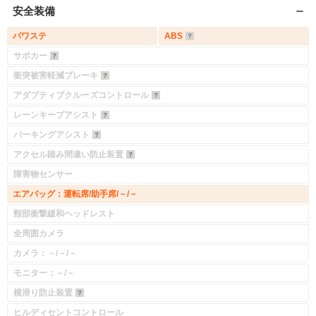
安全装備
パワステ
ABS
サポカー
衝突被害軽減ブレーキ
アダプティブクルーズコントロール
レーンキープアシスト
パーキングアシスト
アクセル踏み間違い防止装置
障害物センサー
エアバッグ：運転席/助手席/－/－
頸部衝撃緩和ヘッドレスト
全周囲カメラ
カメラ：－/－/－
モニター：－/－
横滑り防止装置
ヒルディセントコントロール