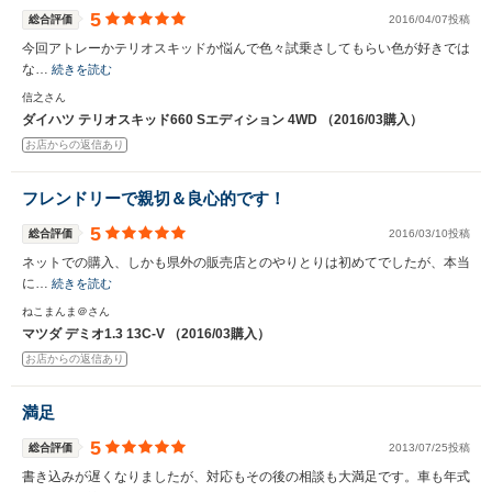
5
総合評価
2016/04/07投稿
今回アトレーかテリオスキッドか悩んで色々試乗さしてもらい色が好きでは
な…
続きを読む
信之さん
ダイハツ テリオスキッド660 Sエディション 4WD （2016/03購入）
お店からの返信あり
フレンドリーで親切＆良心的です！
5
総合評価
2016/03/10投稿
ネットでの購入、しかも県外の販売店とのやりとりは初めてでしたが、本当
に…
続きを読む
ねこまんま＠さん
マツダ デミオ1.3 13C-V （2016/03購入）
お店からの返信あり
満足
5
総合評価
2013/07/25投稿
書き込みが遅くなりましたが、対応もその後の相談も大満足です。車も年式