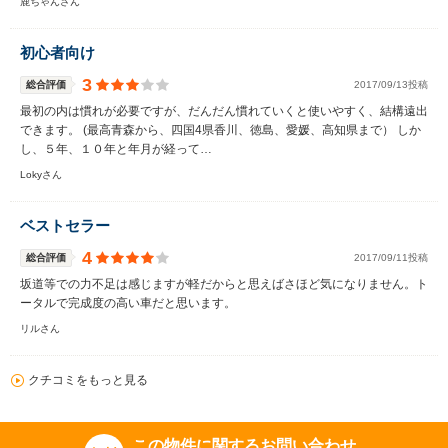
鹿ちゃんさん
初心者向け
3
総合評価
2017/09/13投稿
最初の内は慣れが必要ですが、だんだん慣れていくと使いやすく、結構遠出
できます。 (最高青森から、四国4県香川、徳島、愛媛、高知県まで） しか
し、５年、１０年と年月が経って…
Lokyさん
ベストセラー
4
総合評価
2017/09/11投稿
坂道等での力不足は感じますが軽だからと思えばさほど気になりません。ト
ータルで完成度の高い車だと思います。
リルさん
クチコミをもっと見る
この物件に関するお問い合わせ