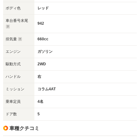
ボディ色
レッド
車台番号末尾
942
排気量
660cc
エンジン
ガソリン
駆動方式
2WD
ハンドル
右
ミッション
コラム4AT
乗車定員
4名
ドア数
5
車種クチコミ