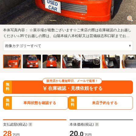
本体写真内容：
☆展示場が複数ございます☆ご来店の際は在庫確認の上お越し
ください♪JRでお越しの際は、山陽本線八本松駅又は芸備線志和口駅までお迎
えに参りま…
販売店から最短即日、メールで返答！
無
在庫確認・見積依頼をする
料
無
無
車両状態を確認する
来店予約をする
料
料
支払総額(税込)
本体価格(税込)
28
20
.0
万円
万円