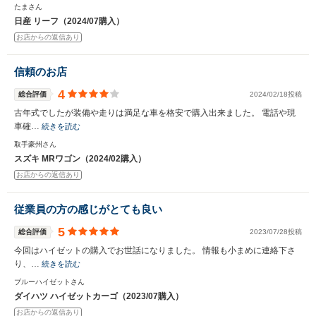
たまさん
日産 リーフ（2024/07購入）
お店からの返信あり
信頼のお店
4
総合評価
2024/02/18投稿
古年式でしたが装備や走りは満足な車を格安で購入出来ました。 電話や現
車確…
続きを読む
取手豪州さん
スズキ MRワゴン（2024/02購入）
お店からの返信あり
従業員の方の感じがとても良い
5
総合評価
2023/07/28投稿
今回はハイゼットの購入でお世話になりました。 情報も小まめに連絡下さ
り、…
続きを読む
ブルーハイゼットさん
ダイハツ ハイゼットカーゴ（2023/07購入）
お店からの返信あり