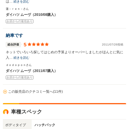
は…
続きを読む
蓮－ｒｅｎ－さん
ダイハツ ムーヴ（2010/08購入）
お店からの返信あり
納車です
5
総合評価
2011/07/26投稿
ネットでいろいろ探してはじめの予算よりオーバーしましたがほんとに気に
入…
続きを読む
ｄｏｄｏｐｏｎさん
ダイハツ ムーヴ（2011/07購入）
お店からの返信あり
この販売店のクチコミ一覧へ(11件)
車種スペック
ボディタイプ
ハッチバック