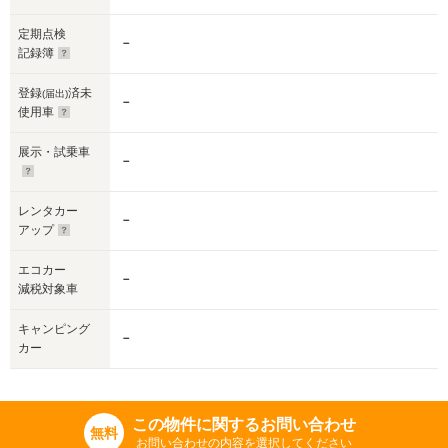
定期点検
－
記録簿
登録
済未
(届出)
－
使用車
展示・試乗車
－
レンタカー
－
アップ
エコカー
－
減税対象車
キャンピング
－
カー
この物件に関するお問い合わせ
無料
お問い合わせの内容を選択してください