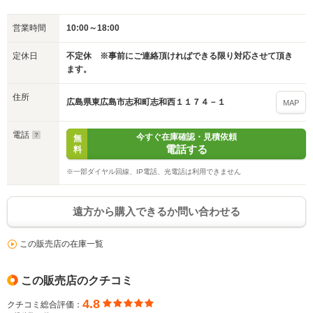
営業時間
10:00～18:00
入力途中の情報を保存しますか？
定休日
不定休 ※事前にご連絡頂ければできる限り対応させて頂き
ます。
※次回問い合わせをする際に自動入力されます
※保存された情報は
90
日で破棄されます
住所
広島県東広島市志和町志和西１１７４－１
MAP
いいえ
はい
電話
今すぐ在庫確認・見積依頼
無
電話する
料
※一部ダイヤル回線、IP電話、光電話は利用できません
遠方から購入できるか問い合わせる
この販売店の在庫一覧
この販売店のクチコミ
4.8
クチコミ総合評価：