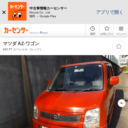
中古車情報カーセンサー
アプリで開く
Recruit Co., Ltd.
無料 － Google Play
履歴
お気に入り
メニュー
マツダ AZ-ワゴン
660 FT スペシャル （レッド）
1/14