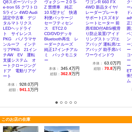
Q8スポーツバック
ヴォクシー 2.0 S-
ワゴンR 660 FX
ク
e-tron 55 クワトロ
Z 禁煙車 純正
4WD 新品タイヤ/
ーバ
Sライン 4WD Audi
10.5型ナビ 快適
レーダーブレーキ
ド
認定中古車 デジ
利便パッケージ
サポート(スズキ)/
ad
タルマトリクス
セーフティセン
シートヒーター 前
正
LEDヘッドライ
ス ETC2.0
席/EBD付ABS/横滑
囲
ト サイレンス
CD/DVDデッキ
り防止装置/アイド
ベ
PKG パノラマサ
Bluetooth再生 レ
リングストップ/エ
ン
ンルーフ インテ
ーダークルーズ
アバッグ 運転席/エ
ー
リアPKG 21イン
純正17インチアル
アバッグ 助手席/パ
ー
チAW EV 運転
ミ バックモニタ
ワーウインドウ
コ
支援システム オ
ー
ー
63.0
万円
本体：
ートクロージング
ー
345.4
万円
70.8
万円
本体：
総額：
ドア 電動リアゲ
ET
362.9
万円
総額：
衝
ート
ム
928.0
万円
本体：
941.1
万円
総額：
このお店の在庫