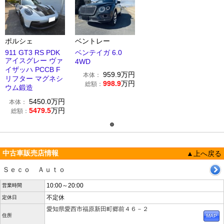
ポルシェ
ベントレー
911 GT3 RS PDK
ベンテイガ 6.0
アイスグレー ヴァ
4WD
イザッハ PCCB F
959.9
万円
本体：
リフター マグネシ
998.9
万円
総額：
ウム鍛造
5450.0
万円
本体：
5479.5
万円
総額：
中古車販売店情報
▲上へ戻る
Ｓｅｃｏ Ａｕｔｏ
10:00～20:00
営業時間
不定休
定休日
愛知県愛西市福原新田町郷前４６－２
住所