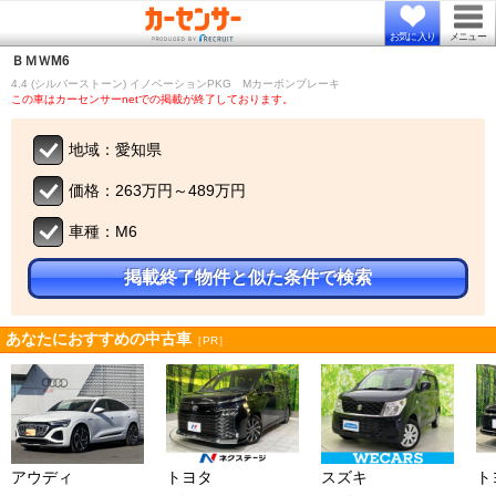
お気に入り
メニュー
ＢＭＷ
M6
4.4 (シルバーストーン) イノベーションPKG Mカーボンブレーキ
この車はカーセンサーnetでの掲載が終了しております。
地域：愛知県
価格：263万円～489万円
車種：M6
掲載終了物件と似た条件で検索
あなたにおすすめの中古車
［PR］
アウディ
トヨタ
スズキ
ト