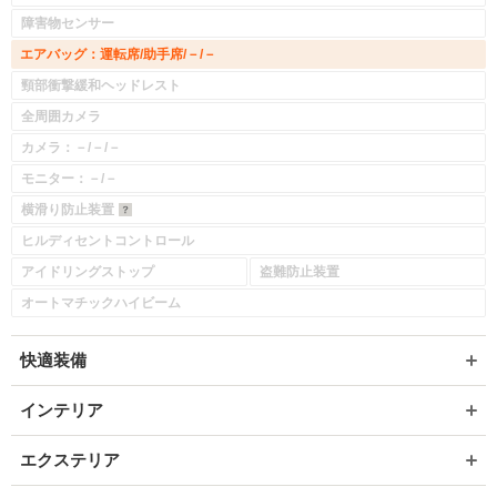
障害物センサー
エアバッグ：運転席/助手席/－/－
頸部衝撃緩和ヘッドレスト
全周囲カメラ
カメラ：－/－/－
モニター：－/－
横滑り防止装置
ヒルディセントコントロール
アイドリングストップ
盗難防止装置
オートマチックハイビーム
快適装備
インテリア
エクステリア