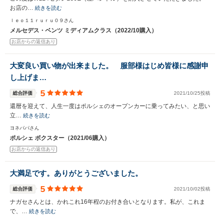
お店の…
続きを読む
ｌｅｏ１１ｒｕｒｕ０９さん
メルセデス・ベンツ ミディアムクラス（2022/10購入）
お店からの返信あり
大変良い買い物が出来ました。 服部様はじめ皆様に感謝申
し上げま…
5
総合評価
2021/10/25投稿
還暦を迎えて、人生一度はポルシェのオープンカーに乗ってみたい、と思い
立…
続きを読む
ヨネパパさん
ポルシェ ボクスター（2021/06購入）
お店からの返信あり
大満足です。ありがとうございました。
5
総合評価
2021/10/02投稿
ナガセさんとは、かれこれ16年程のお付き合いとなります。私が、これま
で、…
続きを読む