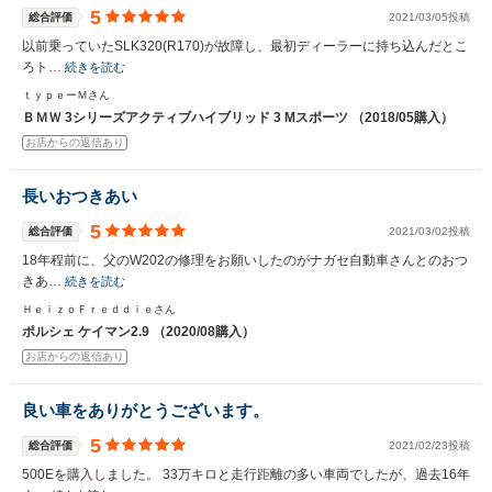
5
総合評価
2021/03/05投稿
以前乗っていたSLK320(R170)が故障し、最初ディーラーに持ち込んだとこ
ろト…
続きを読む
ｔｙｐｅーＭさん
ＢＭＷ 3シリーズアクティブハイブリッド 3 Mスポーツ （2018/05購入）
お店からの返信あり
長いおつきあい
5
総合評価
2021/03/02投稿
18年程前に、父のW202の修理をお願いしたのがナガセ自動車さんとのおつ
きあ…
続きを読む
ＨｅｉｚｏＦｒｅｄｄｉｅさん
ポルシェ ケイマン2.9 （2020/08購入）
お店からの返信あり
良い車をありがとうございます。
5
総合評価
2021/02/23投稿
500Eを購入しました。 33万キロと走行距離の多い車両でしたが、過去16年