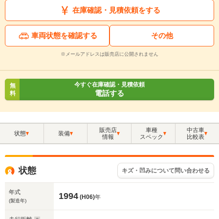
在庫確認・見積依頼をする
車両状態を確認する
その他
※メールアドレスは販売店に公開されません
今すぐ在庫確認・見積依頼
無
電話する
料
販売店
車種
中古車
状態
装備
情報
スペック
比較表
状態
キズ・凹みについて問い合わせる
年式
1994
(H06)
年
(製造年)