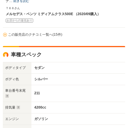
ナ…
続きを読む
Ｔ６６さん
メルセデス・ベンツ ミディアムクラス500E （2020/09購入）
お店からの返信あり
この販売店のクチコミ一覧へ(15件)
車種スペック
ボディタイプ
セダン
ボディ色
シルバー
車台番号末尾
211
排気量
4200cc
エンジン
ガソリン