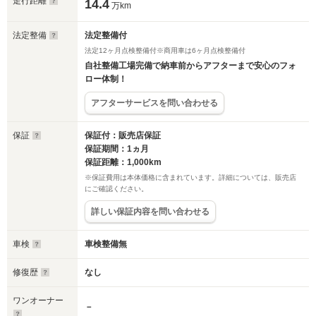
走行距離
14.4
万km
法定整備
法定整備付
法定12ヶ月点検整備付※商用車は6ヶ月点検整備付
自社整備工場完備で納車前からアフターまで安心のフォ
ロー体制！
アフターサービスを問い合わせる
保証
保証付：販売店保証
保証期間：1ヵ月
保証距離：1,000km
※保証費用は本体価格に含まれています。詳細については、販売店
にご確認ください。
詳しい保証内容を問い合わせる
車検
車検整備無
修復歴
なし
ワンオーナー
－