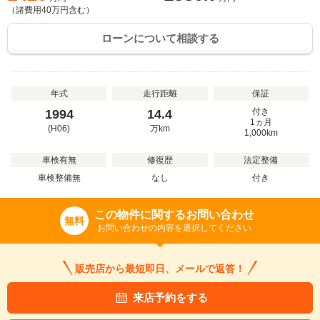
（諸費用
40
万円含む）
ローンについて相談する
年式
走行距離
保証
付き
1994
14.4
1ヵ月
(H06)
万
km
1,000km
車検有無
修復歴
法定整備
車検整備無
なし
付き
この物件に関するお問い合わせ
無料
お問い合わせの内容を選択してください
販売店から最短即日、メールで返答！
来店予約をする