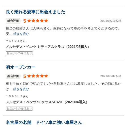
長く乗れる愛車に出会えました
5
総合評価
2021/06/10投稿
担当の服部さんは人柄も良く、親身になって車の事を考えてくださるので、
安…
続きを読む
ＹＫ１２４さん
メルセデス・ベンツ ミディアムクラス（2021/05購入）
お店からの返信あり
初オープンカー
5
総合評価
2021/05/07投稿
車を手放す目的で初めてナガセ自動車さんにお邪魔しました。その時に見か
け…
続きを読む
１９９８Ｕ３さん
メルセデス・ベンツ SLクラスSL320 （2021/04購入）
お店からの返信あり
名古屋の老舗 ドイツ車に強い車屋さん