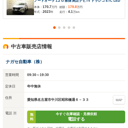
ノートオーラ 1.2 G 禁煙 純正ナビTV ドラレコ ETC LED
170.7
179.8
本体：
万円
総額：
万円
2023
4.1
年式：
年
走行：
万km
中古車販売店情報
ナガセ自動車（株）
営業時間
09:30～19:30
定休日
年中無休
住所
愛知県名古屋市中川区昭和橋通６－３３
MAP
電話
今すぐ在庫確認・見積依頼
無
電話する
料