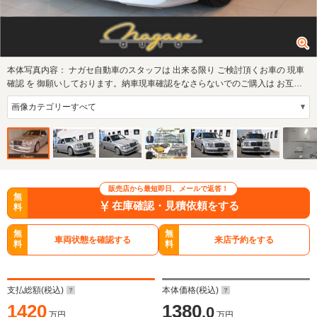
本体写真内容：
ナガセ自動車のスタッフは 出来る限り ご検討頂くお車の 現車
確認 を 御願いしております。納車現車確認をなさらないでのご購入は お互い
に トラブ
販売店から最短即日、メールで返答！
無
在庫確認・見積依頼をする
料
無
無
車両状態を確認する
来店予約をする
料
料
支払総額(税込)
本体価格(税込)
1420
1380
.0
万円
万円