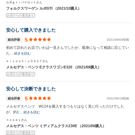
ルポｇｔｉパイロットさん
フォルクスワーゲン ルポGTI （2021/10購入）
お店からの返信あり
安心して購入できました
5
総合評価
2021/09/04投稿
初めて訪れたお店でいわば一見さんでしたが、親身になって相談に応じてい
た…
続きを読む
ｋｉｙｏｓｈｉｙ０４２７さん
メルセデス・ベンツ EクラスワゴンE320 （2021/08購入）
お店からの返信あり
安心して決断できました
5
総合評価
2021/06/18投稿
メルセデスベンツ W124を購入するつもりはなく見に行っただけでした
が、約1…
続きを読む
ｎｏｏｐｙさん
メルセデス・ベンツ ミディアムクラス230E （2021/06購入）
お店からの返信あり