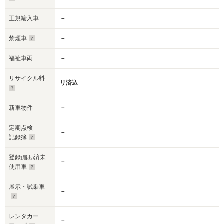
正規輸入車
－
禁煙車
－
福祉車両
－
リサイクル料
リ済込
新車物件
－
定期点検
－
記録簿
登録
済未
(届出)
－
使用車
展示・試乗車
－
レンタカー
－