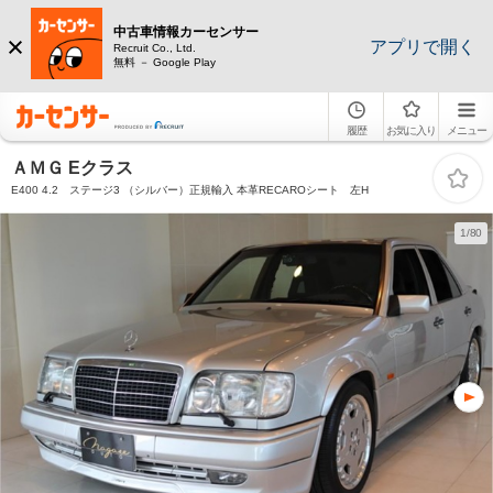
中古車情報カーセンサー
アプリで開く
Recruit Co., Ltd.
無料 － Google Play
履歴
お気に入り
メニュー
ＡＭＧ Eクラス
E400 4.2 ステージ3 （シルバー）正規輸入 本革RECAROシート 左H
1/80