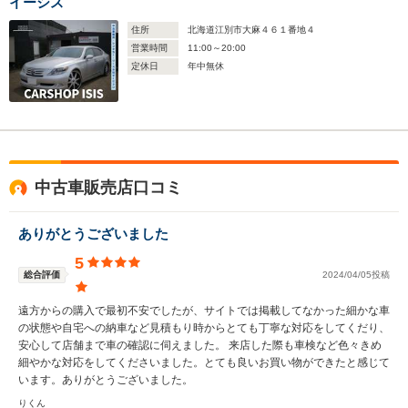
イーシス
住所
北海道江別市大麻４６１番地４
営業時間
11:00～20:00
定休日
年中無休
中古車販売店口コミ
ありがとうございました
5
総合評価
2024/04/05投稿
遠方からの購入で最初不安でしたが、サイトでは掲載してなかった細かな車
の状態や自宅への納車など見積もり時からとても丁寧な対応をしてくだり、
安心して店舗まで車の確認に伺えました。 来店した際も車検など色々きめ
細やかな対応をしてくださいました。とても良いお買い物ができたと感じて
います。ありがとうございました。
りくん