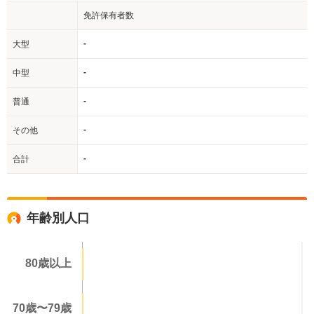
免許保有者数
-
大型
-
中型
-
普通
-
その他
-
合計
年齢別人口