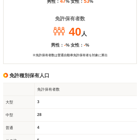
47
53
男性：
% 女性：
%
免許保有者数
40
人
-
-
男性：
% 女性：
%
※免許保有者数は普通自動車免許保有者を対象に算出
免許種別保有人口
免許保有者数
3
大型
28
中型
4
普通