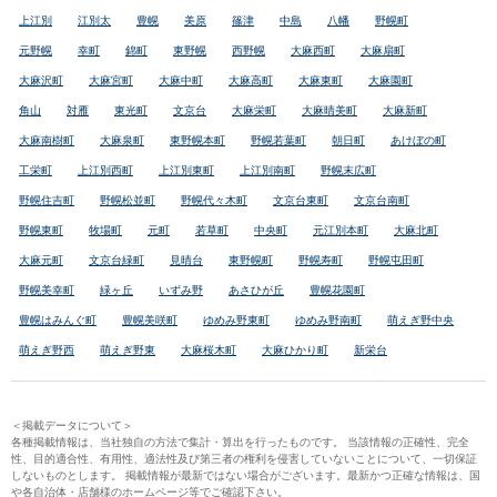
上江別
江別太
豊幌
美原
篠津
中島
八幡
野幌町
元野幌
幸町
錦町
東野幌
西野幌
大麻西町
大麻扇町
大麻沢町
大麻宮町
大麻中町
大麻高町
大麻東町
大麻園町
角山
対雁
東光町
文京台
大麻栄町
大麻晴美町
大麻新町
大麻南樹町
大麻泉町
東野幌本町
野幌若葉町
朝日町
あけぼの町
工栄町
上江別西町
上江別東町
上江別南町
野幌末広町
野幌住吉町
野幌松並町
野幌代々木町
文京台東町
文京台南町
野幌東町
牧場町
元町
若草町
中央町
元江別本町
大麻北町
大麻元町
文京台緑町
見晴台
東野幌町
野幌寿町
野幌屯田町
野幌美幸町
緑ヶ丘
いずみ野
あさひが丘
豊幌花園町
豊幌はみんぐ町
豊幌美咲町
ゆめみ野東町
ゆめみ野南町
萌えぎ野中央
萌えぎ野西
萌えぎ野東
大麻桜木町
大麻ひかり町
新栄台
＜掲載データについて＞
各種掲載情報は、当社独自の方法で集計・算出を行ったものです。 当該情報の正確性、完全
性、目的適合性、有用性、適法性及び第三者の権利を侵害していないことについて、一切保証
しないものとします。 掲載情報が最新ではない場合がございます。最新かつ正確な情報は、国
や各自治体・店舗様のホームページ等でご確認下さい。