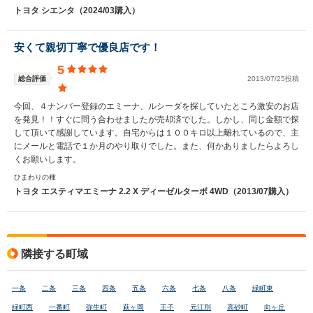
トヨタ シエンタ（2024/03購入）
安くて親切丁寧で優良店です！
5
総合評価
2013/07/25投稿
今回、４ナンバー登録のエミーナ、ルシーダを探していたところ激安のお店
を発見！！すぐに問う合わせましたが売却済でした。しかし、同じ金額で探
して頂いて感謝しています。自宅からは１００キロ以上離れているので、主
にメールと電話で１か月のやり取りでした。また、何かありましたらよろし
くお願いします。
ひまわりの種
トヨタ エスティマエミーナ 2.2 X ディーゼルターボ 4WD（2013/07購入）
隣接する町域
一条
二条
三条
四条
五条
六条
七条
八条
緑町東
緑町西
一番町
弥生町
萩ヶ岡
王子
元江別
高砂町
向ヶ丘