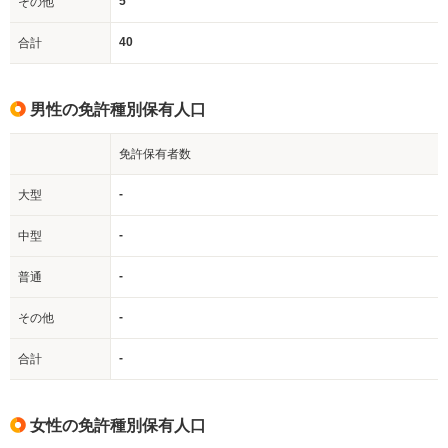
5
その他
40
合計
男性の免許種別保有人口
免許保有者数
-
大型
-
中型
-
普通
-
その他
-
合計
女性の免許種別保有人口