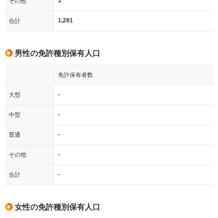
3
その他
1,281
合計
男性の免許種別保有人口
免許保有者数
-
大型
-
中型
-
普通
-
その他
-
合計
女性の免許種別保有人口