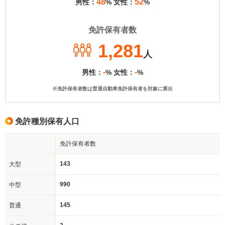
48
52
男性：
% 女性：
%
免許保有者数
1,281
人
-
-
男性：
% 女性：
%
※免許保有者数は普通自動車免許保有者を対象に算出
免許種別保有人口
免許保有者数
143
大型
990
中型
145
普通