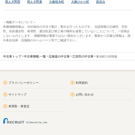
萌えぎ野西
萌えぎ野東
大麻桜木町
大麻ひかり町
新栄台
＜掲載データについて＞
各種掲載情報は、当社独自の方法で集計・算出を行ったものです。 当該情報の正確性、完全
性、目的適合性、有用性、適法性及び第三者の権利を侵害していないことについて、一切保証
しないものとします。 掲載情報が最新ではない場合がございます。最新かつ正確な情報は、国
や各自治体・店舗様のホームページ等でご確認下さい。
中古車トップ
中古車情報:一覧
北海道の中古車
江別市の中古車
東光町の街情報
プライバシーポリシー
利用規約
サイトマップ
お問い合わせ
車買取・車査定