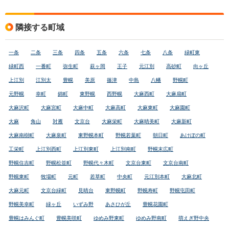
隣接する町域
一条
二条
三条
四条
五条
六条
七条
八条
緑町東
緑町西
一番町
弥生町
萩ヶ岡
王子
元江別
高砂町
向ヶ丘
上江別
江別太
豊幌
美原
篠津
中島
八幡
野幌町
元野幌
幸町
錦町
東野幌
西野幌
大麻西町
大麻扇町
大麻沢町
大麻宮町
大麻中町
大麻高町
大麻東町
大麻園町
大麻
角山
対雁
文京台
大麻栄町
大麻晴美町
大麻新町
大麻南樹町
大麻泉町
東野幌本町
野幌若葉町
朝日町
あけぼの町
工栄町
上江別西町
上江別東町
上江別南町
野幌末広町
野幌住吉町
野幌松並町
野幌代々木町
文京台東町
文京台南町
野幌東町
牧場町
元町
若草町
中央町
元江別本町
大麻北町
大麻元町
文京台緑町
見晴台
東野幌町
野幌寿町
野幌屯田町
野幌美幸町
緑ヶ丘
いずみ野
あさひが丘
豊幌花園町
豊幌はみんぐ町
豊幌美咲町
ゆめみ野東町
ゆめみ野南町
萌えぎ野中央