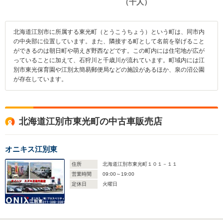
北海道江別市に所属する東光町（とうこうちょう）という町は、同市内
の中央部に位置しています。また、隣接する町として名前を挙げること
ができるのは朝日町や萌えぎ野西などです。この町内には住宅地が広が
っていることに加えて、石狩川と千歳川が流れています。町域内には江
別市東光保育園や江別太簡易郵便局などの施設があるほか、泉の沼公園
が存在しています。
北海道江別市東光町の中古車販売店
オニキス江別東
住所
北海道江別市東光町１０１－１１
営業時間
09:00～19:00
定休日
火曜日