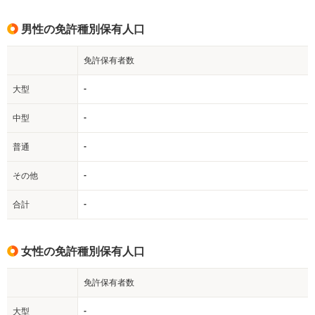
男性の免許種別保有人口
免許保有者数
-
大型
-
中型
-
普通
-
その他
-
合計
女性の免許種別保有人口
免許保有者数
-
大型