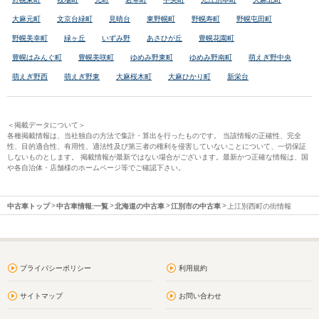
大麻元町
文京台緑町
見晴台
東野幌町
野幌寿町
野幌屯田町
野幌美幸町
緑ヶ丘
いずみ野
あさひが丘
豊幌花園町
豊幌はみんぐ町
豊幌美咲町
ゆめみ野東町
ゆめみ野南町
萌えぎ野中央
萌えぎ野西
萌えぎ野東
大麻桜木町
大麻ひかり町
新栄台
＜掲載データについて＞
各種掲載情報は、当社独自の方法で集計・算出を行ったものです。 当該情報の正確性、完全
性、目的適合性、有用性、適法性及び第三者の権利を侵害していないことについて、一切保証
しないものとします。 掲載情報が最新ではない場合がございます。最新かつ正確な情報は、国
や各自治体・店舗様のホームページ等でご確認下さい。
中古車トップ
中古車情報:一覧
北海道の中古車
江別市の中古車
上江別西町の街情報
プライバシーポリシー
利用規約
サイトマップ
お問い合わせ