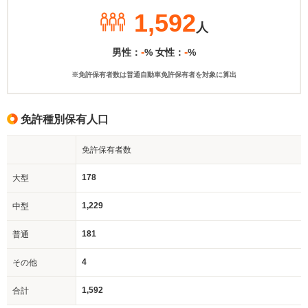
1,592
人
-
-
男性：
% 女性：
%
※免許保有者数は普通自動車免許保有者を対象に算出
免許種別保有人口
免許保有者数
178
大型
1,229
中型
181
普通
4
その他
1,592
合計