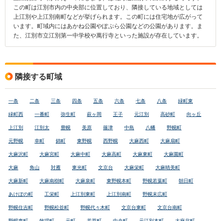
この町は江別市内の中央部に位置しており、隣接している地域としては
上江別や上江別南町などが挙げられます。この町には住宅地が広がって
います。町域内にはあかね公園やぽぷら公園などの公園があります。ま
た、江別市立江別第一中学校や萬行寺といった施設が存在しています。
隣接する町域
一条
二条
三条
四条
五条
六条
七条
八条
緑町東
緑町西
一番町
弥生町
萩ヶ岡
王子
元江別
高砂町
向ヶ丘
上江別
江別太
豊幌
美原
篠津
中島
八幡
野幌町
元野幌
幸町
錦町
東野幌
西野幌
大麻西町
大麻扇町
大麻沢町
大麻宮町
大麻中町
大麻高町
大麻東町
大麻園町
大麻
角山
対雁
東光町
文京台
大麻栄町
大麻晴美町
大麻新町
大麻南樹町
大麻泉町
東野幌本町
野幌若葉町
朝日町
あけぼの町
工栄町
上江別東町
上江別南町
野幌末広町
野幌住吉町
野幌松並町
野幌代々木町
文京台東町
文京台南町
野幌東町
牧場町
元町
若草町
中央町
元江別本町
大麻北町