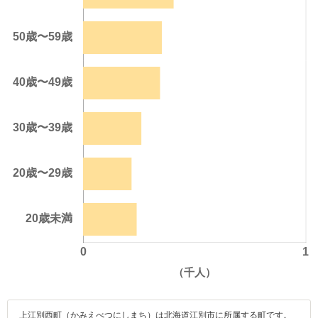
上江別西町（かみえべつにしまち）は北海道江別市に所属する町です。