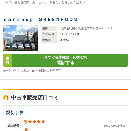
※お問い合わせの際「カーセンサーを見た」とお伝えください
ｃａｒｓｈｏｐ ＧＲＥＥＮＲＯＯＭ
住所
北海道札幌市北区北２２条西９－３－１
営業時間
10:00～19:00
定休日
不定休
今すぐ在庫確認・見積依頼
無
電話する
料
※一部ダイヤル回線、IP・光回線は利用不可
中古車販売店口コミ
親切丁寧
5
総合評価
2022/06/02投稿