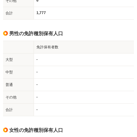
6
その他
1,777
合計
男性の免許種別保有人口
免許保有者数
-
大型
-
中型
-
普通
-
その他
-
合計
女性の免許種別保有人口