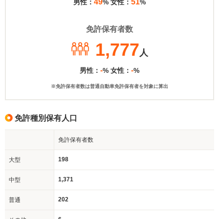
49
51
男性：
% 女性：
%
免許保有者数
1,777
人
-
-
男性：
% 女性：
%
※免許保有者数は普通自動車免許保有者を対象に算出
免許種別保有人口
免許保有者数
198
大型
1,371
中型
202
普通