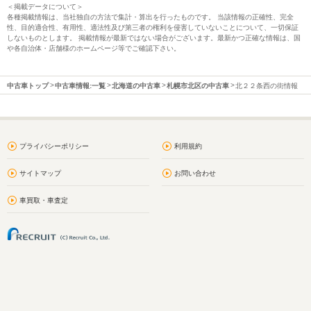
＜掲載データについて＞
各種掲載情報は、当社独自の方法で集計・算出を行ったものです。 当該情報の正確性、完全
性、目的適合性、有用性、適法性及び第三者の権利を侵害していないことについて、一切保証
しないものとします。 掲載情報が最新ではない場合がございます。最新かつ正確な情報は、国
や各自治体・店舗様のホームページ等でご確認下さい。
中古車トップ
中古車情報:一覧
北海道の中古車
札幌市北区の中古車
北２２条西の街情報
プライバシーポリシー
利用規約
サイトマップ
お問い合わせ
車買取・車査定