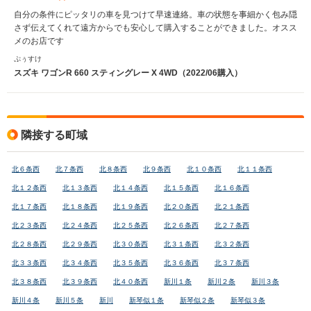
自分の条件にピッタリの車を見つけて早速連絡。車の状態を事細かく包み隠
さず伝えてくれて遠方からでも安心して購入することができました。オスス
メのお店です
ぷぅすけ
スズキ ワゴンR 660 スティングレー X 4WD（2022/06購入）
隣接する町域
北６条西
北７条西
北８条西
北９条西
北１０条西
北１１条西
北１２条西
北１３条西
北１４条西
北１５条西
北１６条西
北１７条西
北１８条西
北１９条西
北２０条西
北２１条西
北２３条西
北２４条西
北２５条西
北２６条西
北２７条西
北２８条西
北２９条西
北３０条西
北３１条西
北３２条西
北３３条西
北３４条西
北３５条西
北３６条西
北３７条西
北３８条西
北３９条西
北４０条西
新川１条
新川２条
新川３条
新川４条
新川５条
新川
新琴似１条
新琴似２条
新琴似３条