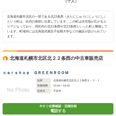
北海道札幌市北区の一部である北22条西（きたにじゅうにじょうにし）
という町は、区内の南部に位置しています。この町は住宅地が広がるエ
リアとなっており、同区内の北21条西や北23条西といった町と隣接して
います。町域内には北海道武蔵女子短期大学などの施設が設けられてい
ます。
北海道札幌市北区北２２条西の中古車販売店
ｃａｒｓｈｏｐ ＧＲＥＥＮＲＯＯＭ
住所
北海道札幌市北区北２２条西９－３－１
営業時間
10:00～19:00
定休日
不定休
今すぐ在庫確認・見積依頼
電話する