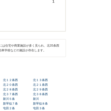
には住宅や商業施設が多く見られ、北35条西
動車学校などの施設が存在します。
北１２条西
北１３条西
北２０条西
北２１条西
北２８条西
北２９条西
北３７条西
北３８条西
新川５条
新川
新琴似７条
新琴似８条
屯田２条
屯田３条