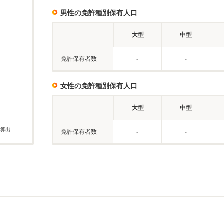
男性の免許種別保有人口
大型
中型
免許保有者数
-
-
女性の免許種別保有人口
大型
中型
に算出
免許保有者数
-
-