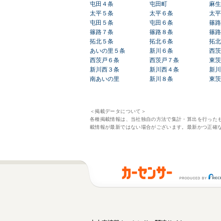
屯田４条
屯田町
麻生
太平５条
太平６条
太平
屯田５条
屯田６条
篠路
篠路７条
篠路８条
篠路
拓北５条
拓北６条
拓北
あいの里５条
新川６条
西茨
西茨戸６条
西茨戸７条
東茨
新川西３条
新川西４条
新川
南あいの里
新川８条
東茨
＜掲載データについて＞
各種掲載情報は、当社独自の方法で集計・算出を行った
載情報が最新ではない場合がございます。最新かつ正確