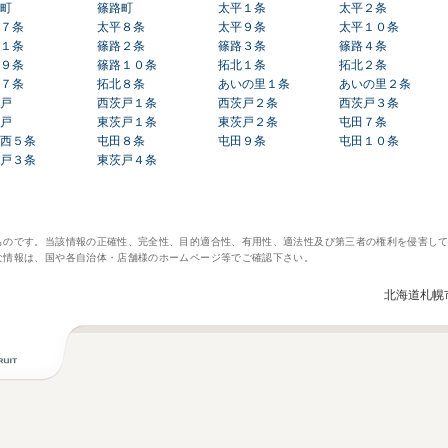
町
篠路町
太平１条
太平２条
７条
太平８条
太平９条
太平１０条
１条
篠路２条
篠路３条
篠路４条
９条
篠路１０条
拓北１条
拓北２条
７条
拓北８条
あいの里１条
あいの里２条
戸
西茨戸１条
西茨戸２条
西茨戸３条
戸
東茨戸１条
東茨戸２条
屯田７条
西５条
屯田８条
屯田９条
屯田１０条
戸３条
東茨戸４条
ものです。当該情報の正確性、完全性、目的適合性、有用性、適法性及び第三者の権利を侵害し
な情報は、国や各自治体・店舗様のホームページ等でご確認下さい。
北海道札幌