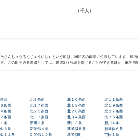
きたさんじゅうろくじょうにし）という町は、同区内の南部に位置しています。町内
ます。この町を通る道路としては、道道277号線を挙げることができるほか、麻生自
条西
北９条西
北１０条西
北１１条西
６条西
北１７条西
北１８条西
北１９条西
４条西
北２５条西
北２６条西
北２７条西
２条西
北３３条西
北３４条西
北３５条西
１条
新川２条
新川３条
新川４条
似３条
新琴似４条
新琴似５条
新琴似６条
似１１条
新琴似１２条
新琴似町
屯田１条