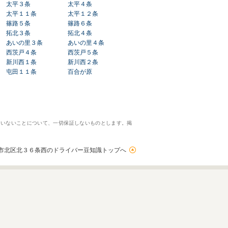
太平３条
太平４条
太平１１条
太平１２条
篠路５条
篠路６条
拓北３条
拓北４条
あいの里３条
あいの里４条
西茨戸４条
西茨戸５条
新川西１条
新川西２条
屯田１１条
百合が原
ていないことについて、一切保証しないものとします。掲
市北区北３６条西のドライバー豆知識トップへ