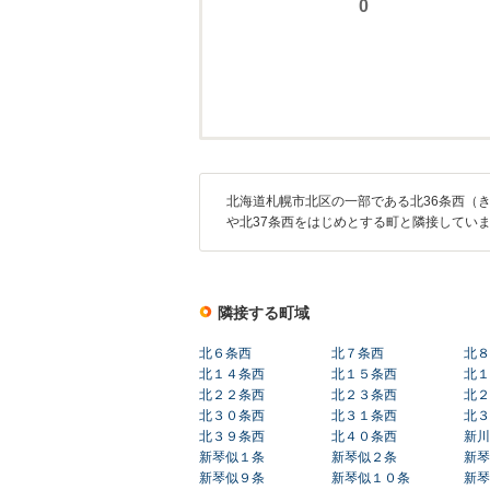
北海道札幌市北区の一部である北36条西（
や北37条西をはじめとする町と隣接してい
隣接する町域
北６条西
北７条西
北８
北１４条西
北１５条西
北１
北２２条西
北２３条西
北２
北３０条西
北３１条西
北３
北３９条西
北４０条西
新川
新琴似１条
新琴似２条
新琴
新琴似９条
新琴似１０条
新琴