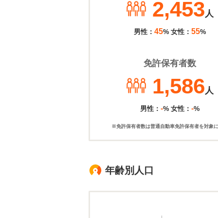
2,453
人
45
55
男性：
% 女性：
%
免許保有者数
1,586
人
-
-
男性：
% 女性：
%
※免許保有者数は普通自動車免許保有者を対象
年齢別人口