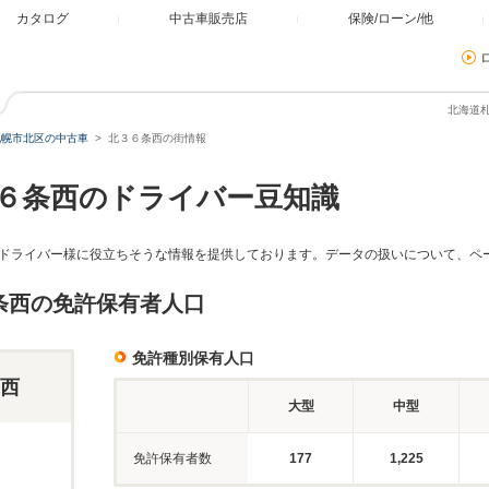
カタログ
中古車販売店
保険/ローン/他
北海道
札幌市北区の中古車
北３６条西の街情報
６条西のドライバー豆知識
ドライバー様に役立ちそうな情報を提供しております。データの扱いについて、ペ
条西の免許保有者人口
免許種別保有人口
西
大型
中型
免許保有者数
177
1,225