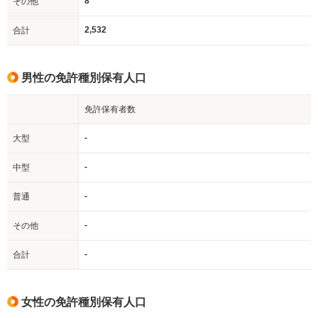
8
その他
2,532
合計
男性の免許種別保有人口
免許保有者数
-
大型
-
中型
-
普通
-
その他
-
合計
女性の免許種別保有人口