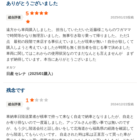
ありがとうございました
5
総合評価
2025/01/23投稿
遠方から車両購入しました。 担当していただいた近藤様こちらのワガママ
で時間等かなり無理言いました。無事引き取り乗って帰りました。 ただ1
点 最初の段階で来店する事伝えていましたが現車が無い！自分が欲しくて
購入しようと考えていましたが時間も無く担当者を信じる事で決めました
車両に関してはこれからの使用状況なのでまだなんとも言えませんが まず
まず納得しています。本当にありがとうございました
オカツ
日産 セレナ（2025/01購入）
残念です
1
総合評価
2024/12/22投稿
車納車日陸送業者が積車で持って来なく自走で納車となりましたが、自走と
か有り得ないので一度返しました。アップルさんが悪い事では無いのです
が、もう少し陸送会社と話し合いをして北海道から福島県の経路を確認して
から陸送してもらいたいです。 自走された時は私は正直言って買った車が