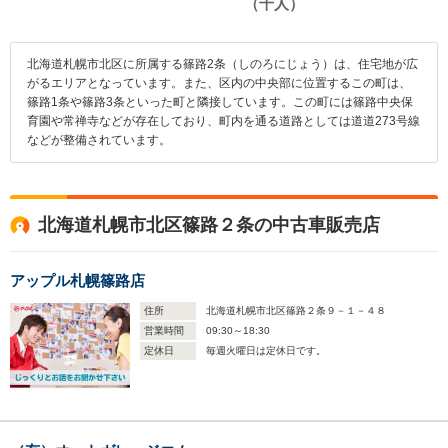
北海道札幌市北区に所属する篠路2条（しのろにじょう）は、住宅地が広
がるエリアとなっています。また、区内の中央部に位置するこの町は、
篠路1条や篠路3条といった町と隣接しています。この町には篠路中央保
育園や常禅寺などが存在しており、町内を通る道路としては道道273号線
などが整備されています。
北海道札幌市北区篠路２条の中古車販売店
アップル札幌篠路店
住所
北海道札幌市北区篠路２条９－１－４８
営業時間
09:30～18:30
定休日
毎週火曜日は定休日です。