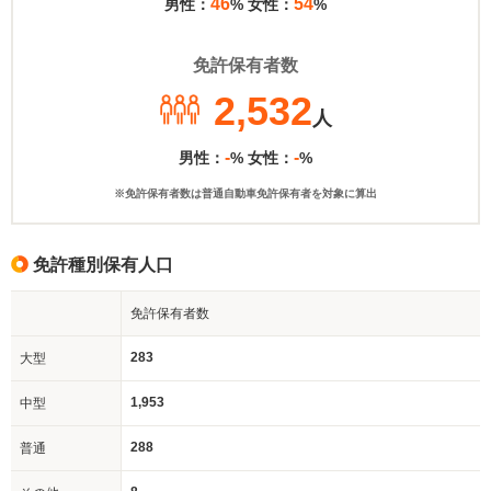
46
54
男性：
% 女性：
%
免許保有者数
2,532
人
-
-
男性：
% 女性：
%
※免許保有者数は普通自動車免許保有者を対象に算出
免許種別保有人口
免許保有者数
283
大型
1,953
中型
288
普通