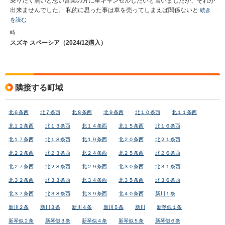
乗りたく無いと思い営業の方に車キャンセルしたいと言いましたが、それが
出来ませんでした。 私的に思った事は車を売ってしまえば関係ないと
続き
を読む
崎
スズキ スペーシア（2024/12購入）
隣接する町域
北６条西
北７条西
北８条西
北９条西
北１０条西
北１１条西
北１２条西
北１３条西
北１４条西
北１５条西
北１６条西
北１７条西
北１８条西
北１９条西
北２０条西
北２１条西
北２２条西
北２３条西
北２４条西
北２５条西
北２６条西
北２７条西
北２８条西
北２９条西
北３０条西
北３１条西
北３２条西
北３３条西
北３４条西
北３５条西
北３６条西
北３７条西
北３８条西
北３９条西
北４０条西
新川１条
新川２条
新川３条
新川４条
新川５条
新川
新琴似１条
新琴似２条
新琴似３条
新琴似４条
新琴似５条
新琴似６条