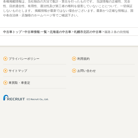
各種掲載情報は、当社独自の方法で集計・算出を行ったものです。 当該情報の正確性、完全
性、目的適合性、有用性、適法性及び第三者の権利を侵害していないことについて、一切保証
しないものとします。 掲載情報が最新ではない場合がございます。最新かつ正確な情報は、国
や各自治体・店舗様のホームページ等でご確認下さい。
中古車トップ
中古車情報:一覧
北海道の中古車
札幌市北区の中古車
篠路２条の街情報
プライバシーポリシー
利用規約
サイトマップ
お問い合わせ
車買取・車査定