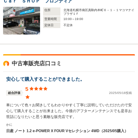
Ｃａｒ ＳＨＯＰ フロンティア
住所
北海道札幌市南区真駒内本町６－１－１マコマナイ
プラザ１Ｆ
営業時間
10:00～19:00
定休日
不定休
中古車販売店口コミ
安心して購入することができました。
5
総合評価
2025/05/18投稿
車について色々お聞きしてもわかりやすく丁寧に説明していただけたので安
心して購入することが出来ました。今後のアフターメンテナンスでも是非お
世話になりたいと思う素敵な販売店です。
かに
日産 ノート 1.2 e-POWER X FOUR Vセレクション 4WD（2025/05購入）