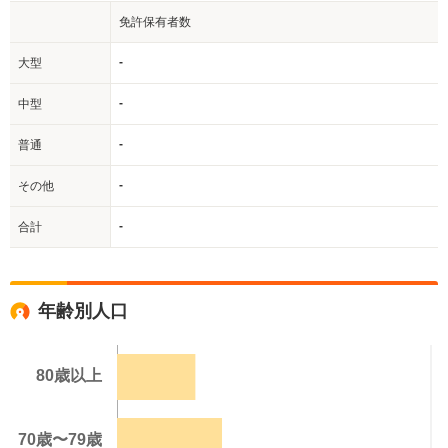
免許保有者数
-
大型
-
中型
-
普通
-
その他
-
合計
年齢別人口