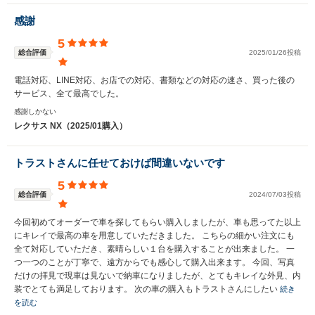
感謝
5
総合評価
2025/01/26投稿
電話対応、LINE対応、お店での対応、書類などの対応の速さ、買った後の
サービス、全て最高でした。
感謝しかない
レクサス NX（2025/01購入）
トラストさんに任せておけば間違いないです
5
総合評価
2024/07/03投稿
今回初めてオーダーで車を探してもらい購入しましたが、車も思ってた以上
にキレイで最高の車を用意していただきました。 こちらの細かい注文にも
全て対応していただき、素晴らしい１台を購入することが出来ました。 一
つ一つのことが丁寧で、遠方からでも感心して購入出来ます。 今回、写真
だけの拝見で現車は見ないで納車になりましたが、とてもキレイな外見、内
装でとても満足しております。 次の車の購入もトラストさんにしたい
続き
を読む