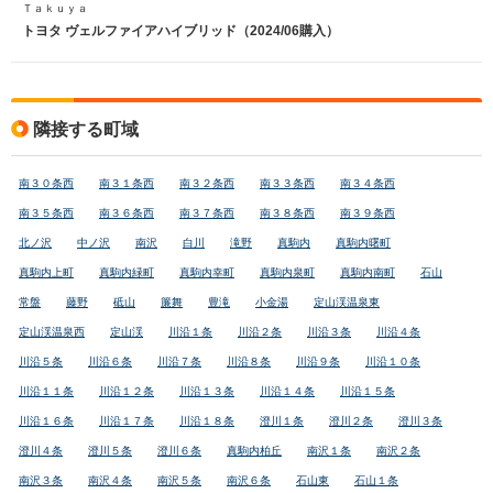
Ｔａｋｕｙａ
トヨタ ヴェルファイアハイブリッド（2024/06購入）
隣接する町域
南３０条西
南３１条西
南３２条西
南３３条西
南３４条西
南３５条西
南３６条西
南３７条西
南３８条西
南３９条西
北ノ沢
中ノ沢
南沢
白川
滝野
真駒内
真駒内曙町
真駒内上町
真駒内緑町
真駒内幸町
真駒内泉町
真駒内南町
石山
常盤
藤野
砥山
簾舞
豊滝
小金湯
定山渓温泉東
定山渓温泉西
定山渓
川沿１条
川沿２条
川沿３条
川沿４条
川沿５条
川沿６条
川沿７条
川沿８条
川沿９条
川沿１０条
川沿１１条
川沿１２条
川沿１３条
川沿１４条
川沿１５条
川沿１６条
川沿１７条
川沿１８条
澄川１条
澄川２条
澄川３条
澄川４条
澄川５条
澄川６条
真駒内柏丘
南沢１条
南沢２条
南沢３条
南沢４条
南沢５条
南沢６条
石山東
石山１条