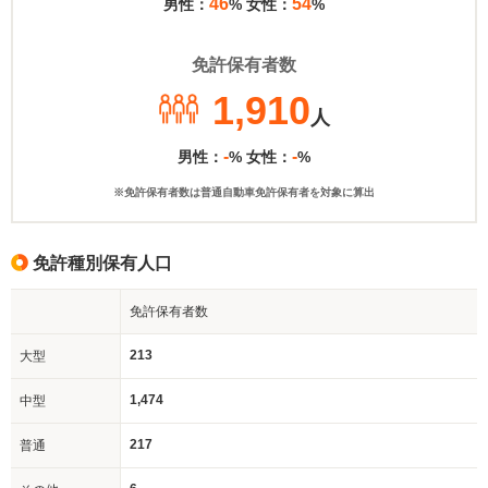
46
54
男性：
% 女性：
%
免許保有者数
1,910
人
-
-
男性：
% 女性：
%
※免許保有者数は普通自動車免許保有者を対象に算出
免許種別保有人口
免許保有者数
213
大型
1,474
中型
217
普通