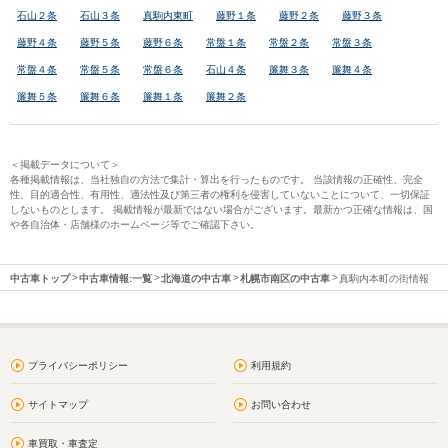
石山２条
石山３条
真駒内東町
藤野１条
藤野２条
藤野３条
藤野４条
藤野５条
藤野６条
常盤１条
常盤２条
常盤３条
常盤４条
常盤５条
常盤６条
石山４条
簾舞３条
簾舞４条
簾舞５条
簾舞６条
簾舞１条
簾舞２条
＜掲載データについて＞
各種掲載情報は、当社独自の方法で集計・算出を行ったものです。 当該情報の正確性、完全
性、目的適合性、有用性、適法性及び第三者の権利を侵害していないことについて、一切保証
しないものとします。 掲載情報が最新ではない場合がございます。最新かつ正確な情報は、国
や各自治体・店舗様のホームページ等でご確認下さい。
中古車トップ
中古車情報:一覧
北海道の中古車
札幌市南区の中古車
真駒内本町の街情報
プライバシーポリシー
利用規約
サイトマップ
お問い合わせ
車買取・車査定