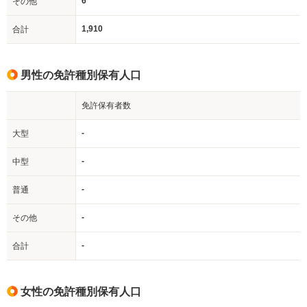
6
その他
1,910
合計
男性の免許種別保有人口
免許保有者数
-
大型
-
中型
-
普通
-
その他
-
合計
女性の免許種別保有人口