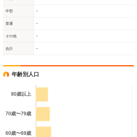
-
中型
-
普通
-
その他
-
合計
年齢別人口