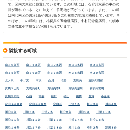
で、区内の東部に位置しています。この町域には、石狩川水系の中の沢
川が流れていることに加えて、住宅地が広がっています。また、この町
は同じ南区の川沿1条や川沿3条を含む複数の地域と隣接しています。そ
のほか、この町域には、札幌共立五輪橋病院、中村記念南病院、札幌市
立藻岩北小学校などが設けられています。
隣接する町域
南３０条西
南３１条西
南３２条西
南３３条西
南３４条西
南３５条西
南３６条西
南３７条西
南３８条西
南３９条西
北ノ沢
中ノ沢
南沢
白川
滝野
真駒内
真駒内曙町
真駒内上町
真駒内緑町
真駒内幸町
真駒内泉町
真駒内南町
真駒内本町
石山
常盤
藤野
砥山
簾舞
豊滝
小金湯
定山渓温泉東
定山渓温泉西
定山渓
川沿１条
川沿３条
川沿４条
川沿５条
川沿６条
川沿７条
川沿８条
川沿９条
川沿１０条
川沿１１条
川沿１２条
川沿１３条
川沿１４条
川沿１５条
川沿１６条
川沿１７条
川沿１８条
澄川１条
澄川２条
澄川３条