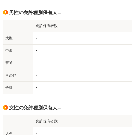
男性の免許種別保有人口
免許保有者数
-
大型
-
中型
-
普通
-
その他
-
合計
女性の免許種別保有人口
免許保有者数
-
大型