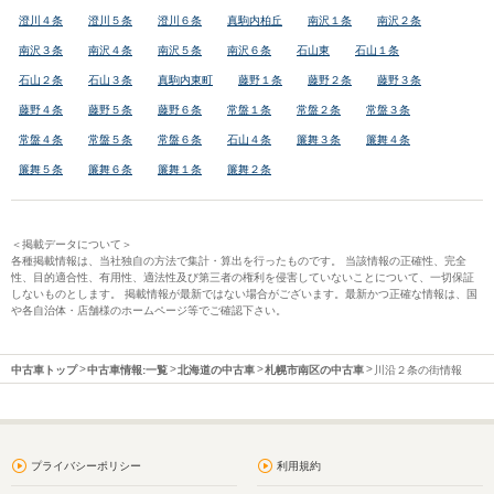
澄川４条
澄川５条
澄川６条
真駒内柏丘
南沢１条
南沢２条
南沢３条
南沢４条
南沢５条
南沢６条
石山東
石山１条
石山２条
石山３条
真駒内東町
藤野１条
藤野２条
藤野３条
藤野４条
藤野５条
藤野６条
常盤１条
常盤２条
常盤３条
常盤４条
常盤５条
常盤６条
石山４条
簾舞３条
簾舞４条
簾舞５条
簾舞６条
簾舞１条
簾舞２条
＜掲載データについて＞
各種掲載情報は、当社独自の方法で集計・算出を行ったものです。 当該情報の正確性、完全
性、目的適合性、有用性、適法性及び第三者の権利を侵害していないことについて、一切保証
しないものとします。 掲載情報が最新ではない場合がございます。最新かつ正確な情報は、国
や各自治体・店舗様のホームページ等でご確認下さい。
中古車トップ
中古車情報:一覧
北海道の中古車
札幌市南区の中古車
川沿２条の街情報
プライバシーポリシー
利用規約