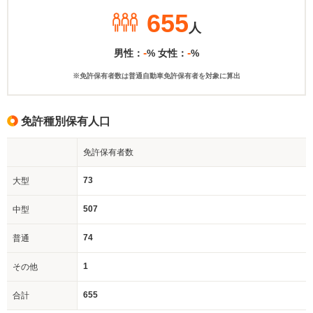
655
人
-
-
男性：
% 女性：
%
※免許保有者数は普通自動車免許保有者を対象に算出
免許種別保有人口
免許保有者数
73
大型
507
中型
74
普通
1
その他
655
合計