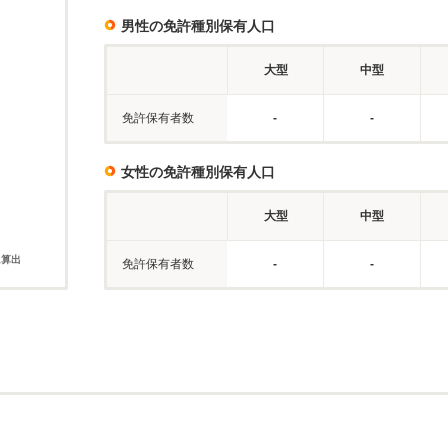
男性の免許種別保有人口
大型
中型
免許保有者数
-
-
女性の免許種別保有人口
大型
中型
に算出
免許保有者数
-
-