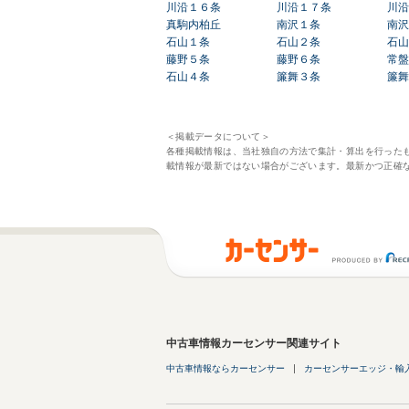
川沿１６条
川沿１７条
川沿
真駒内柏丘
南沢１条
南沢
石山１条
石山２条
石山
藤野５条
藤野６条
常盤
石山４条
簾舞３条
簾舞
＜掲載データについて＞
各種掲載情報は、当社独自の方法で集計・算出を行った
載情報が最新ではない場合がございます。最新かつ正確
中古車情報カーセンサー関連サイト
中古車情報ならカーセンサー
カーセンサーエッジ・輸