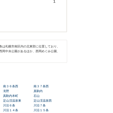
条は札幌市南区内の北東部に位置しており、
西岡中央公園があるほか、西岡めぐみ公園、
南３６条西
南３７条西
滝野
真駒内
真駒内本町
石山
定山渓温泉東
定山渓温泉西
川沿６条
川沿７条
川沿１４条
川沿１５条