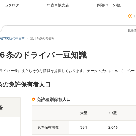
カタログ
中古車販売店
保険/ローン/他
北海
札幌市南区の中古車
澄川６条の街情報
６条のドライバー豆知識
ライバー様に役立ちそうな情報を提供しております。データの扱いについて、ペー
条の免許保有者人口
免許種別保有人口
条
大型
中型
免許保有者数
384
2,646