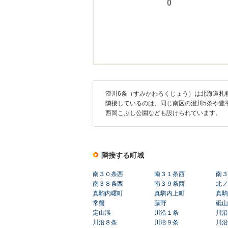
澄川6条（すみかわろくじょう）は北海道札
隣接しているのは、同じ南区の澄川5条や豊
西岡こぶし公園なども設けられています。
隣接する町域
南３０条西
南３１条西
南３
南３８条西
南３９条西
北ノ
真駒内曙町
真駒内上町
真駒
常盤
藤野
砥山
定山渓
川沿１条
川沿
川沿８条
川沿９条
川沿