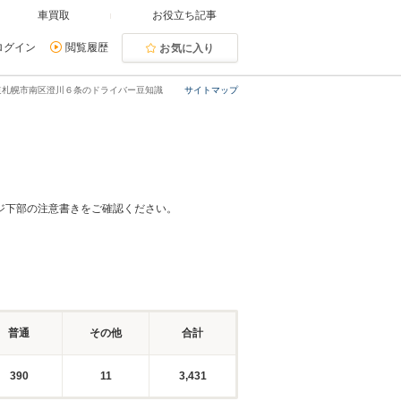
車買取
お役立ち記事
ログイン
閲覧履歴
お気に入り
道札幌市南区澄川６条のドライバー豆知識
サイトマップ
ジ下部の注意書きをご確認ください。
普通
その他
合計
390
11
3,431