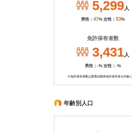
5,299
人
47
53
男性：
% 女性：
%
免許保有者数
3,431
人
-
-
男性：
% 女性：
%
※免許保有者数は普通自動車免許保有者を対象
年齢別人口