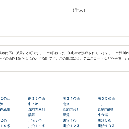
幌市南区に所属する町です。この町域には、住宅街が形成されています。この澄川6
平区の西岡1条をはじめとする町です。この町域には、テニスコートなどを併設した
２条西
南３３条西
南３４条西
南３５条西
沢
中ノ沢
南沢
白川
内緑町
真駒内幸町
真駒内泉町
真駒内南町
簾舞
豊滝
小金湯
２条
川沿３条
川沿４条
川沿５条
１０条
川沿１１条
川沿１２条
川沿１３条