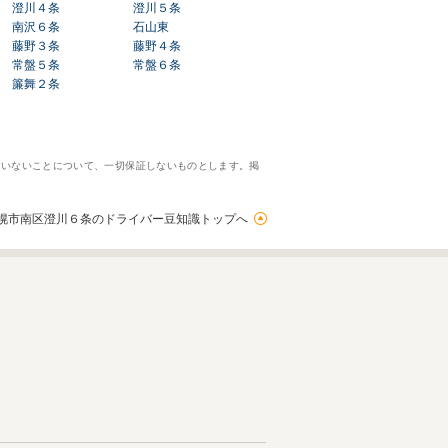
澄川４条
澄川５条
南沢６条
石山東
藤野３条
藤野４条
常盤５条
常盤６条
簾舞２条
ていないことについて、一切保証しないものとします。掲
幌市南区澄川６条のドライバー豆知識トップへ