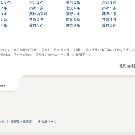
１８条
澄川１条
澄川２条
澄川３条
２条
南沢３条
南沢４条
南沢５条
３条
真駒内東町
藤野１条
藤野２条
１条
常盤２条
常盤３条
常盤４条
４条
簾舞５条
簾舞６条
簾舞１条
ものです。当該情報の正確性、完全性、目的適合性、有用性、適法性及び第三者の権利を侵害し
な情報は、国や各自治体・店舗様のホームページ等でご確認下さい。
北海道札
入車
車買取・車査定
中古車リース