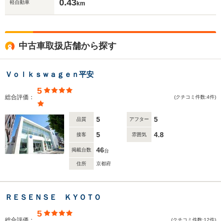
0.43
軽自動車
km
中古車取扱店舗から探す
Ｖｏｌｋｓｗａｇｅｎ平安
5
総合評価：
(クチコミ件数:4件)
5
5
品質
アフター
5
4.8
接客
雰囲気
46
掲載台数
台
住所
京都府
ＲＥＳＥＮＳＥ ＫＹＯＴＯ
5
総合評価：
(クチコミ件数:12件)