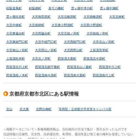
杉阪道風町
杉阪都町
真弓八幡町
雲ヶ畑中津川町
雲ヶ畑中畑町
雲ヶ畑出谷町
大宮南田尻町
大宮北椿原町
大宮南椿原町
大宮北林町
大宮中林町
大宮南林町
大宮東小野堀町
大宮西小野堀町
大宮東脇台町
大宮西脇台町
大宮北箱ノ井町
大宮南箱ノ井町
大宮東総門口町
大宮中総門口町
大宮西総門口町
大宮北山ノ前町
大宮南山ノ前町
大宮西山ノ前町
大宮西野山町
上賀茂荒草町
上賀茂松本町
大宮北ノ岸町
西賀茂大栗町
西賀茂北今原町
西賀茂北川上町
西賀茂北鎮守菴町
西賀茂北山ノ森町
西賀茂中川上町
西賀茂榿ノ木町
西賀茂南今原町
西賀茂南大栗町
西賀茂南川上町
京都府京都市北区にある駅情報
北山
北大路
北野白梅町
等持院・立命館大学衣笠キャンパス前
＜掲載データについて＞各種掲載情報は、当社独自の方法で集計・算出を行ったものです
当該情報の正確性、完全性、目的適合性、有用性、適法性及び第三者の権利を侵害していない