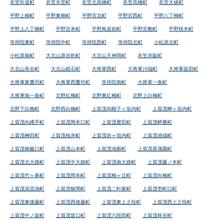
衣笠街道町
衣笠氷室町
衣笠北高橋町
衣笠高橋町
衣笠大祓町
平野上柳町
平野東柳町
平野宮北町
平野宮西町
平野八丁柳町
平野上八丁柳町
平野宮本町
平野鳥居前町
平野宮敷町
平野桜木町
等持院東町
等持院中町
等持院西町
等持院北町
小松原北町
小松原南町
大北山原谷乾町
大北山天神岡町
衣笠赤阪町
大北山長谷町
大北山鏡石町
大将軍西町
大将軍川端町
大将軍坂田町
大将軍東鷹司町
大将軍西鷹司町
等持院南町
大将軍一条町
大将軍南一条町
北野紅梅町
北野東紅梅町
北野上白梅町
北野下白梅町
北野西白梅町
上賀茂烏帽子ヶ垣内町
上賀茂蝉ヶ垣内町
上賀茂向縄手町
上賀茂岡本口町
上賀茂豊田町
上賀茂畔勝町
上賀茂榊田町
上賀茂桜井町
上賀茂岩ヶ垣内町
上賀茂池端町
上賀茂御薗口町
上賀茂山本町
上賀茂池殿町
上賀茂菖蒲園町
上賀茂北大路町
上賀茂中大路町
上賀茂南大路町
上賀茂藤ノ木町
上賀茂竹ヶ鼻町
上賀茂岡本町
上賀茂梅ヶ辻町
上賀茂向梅町
上賀茂深泥池町
上賀茂狭間町
上賀茂二軒家町
上賀茂壱町口町
上賀茂東後藤町
上賀茂西後藤町
上賀茂東上之段町
上賀茂西上之段町
上賀茂中ノ坂町
上賀茂坂口町
上賀茂六段田町
上賀茂柊谷町