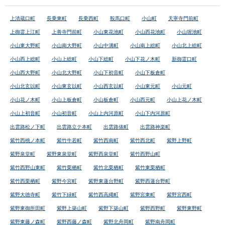
上清蔵口町
長乗東町
長乗西町
鞍馬口町
小山町
天寧寺門前町
上御霊上江町
上善寺門前町
小山東花池町
小山西花池町
小山堀池町
小山東大野町
小山南大野町
小山中溝町
小山南上総町
小山北上総町
小山西上総町
小山上総町
小山下総町
小山下花ノ木町
新御霊口町
小山西大野町
小山北大野町
小山下初音町
小山下板倉町
小山北玄以町
小山東玄以町
小山西玄以町
小山東元町
小山元町
小山花ノ木町
小山上板倉町
小山板倉町
小山西元町
小山上花ノ木町
小山上初音町
小山初音町
小山上内河原町
小山下内河原町
出雲路松ノ下町
出雲路立テ本町
出雲路俵町
出雲路神楽町
紫竹西桃ノ本町
紫竹牛若町
紫竹西南町
紫竹西北町
紫野上野町
紫野泉堂町
紫野東泉堂町
紫野西泉堂町
紫竹西野山町
紫竹西野山東町
紫竹栗栖町
紫竹北栗栖町
紫竹東栗栖町
紫竹西栗栖町
紫野今宮町
紫野東蓮台野町
紫野西蓮台野町
紫野大徳寺町
紫竹下緑町
紫竹西高縄町
紫野宮東町
紫野宮西町
紫野東御所田町
紫野上築山町
紫野下築山町
紫野西野町
紫野東野町
紫野東藤ノ森町
紫野西藤ノ森町
紫野北舟岡町
紫野南舟岡町