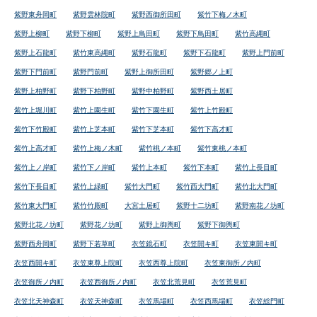
紫野東舟岡町
紫野雲林院町
紫野西御所田町
紫竹下梅ノ木町
紫野上柳町
紫野下柳町
紫野上鳥田町
紫野下鳥田町
紫竹高縄町
紫野上石龍町
紫竹東高縄町
紫野石龍町
紫野下石龍町
紫野上門前町
紫野下門前町
紫野門前町
紫野上御所田町
紫野郷ノ上町
紫野上柏野町
紫野下柏野町
紫野中柏野町
紫野西土居町
紫竹上堀川町
紫竹上園生町
紫竹下園生町
紫竹上竹殿町
紫竹下竹殿町
紫竹上芝本町
紫竹下芝本町
紫竹下高才町
紫竹上高才町
紫竹上梅ノ木町
紫竹桃ノ本町
紫竹東桃ノ本町
紫竹上ノ岸町
紫竹下ノ岸町
紫竹上本町
紫竹下本町
紫竹上長目町
紫竹下長目町
紫竹上緑町
紫竹大門町
紫竹西大門町
紫竹北大門町
紫竹東大門町
紫竹竹殿町
大宮土居町
紫野十二坊町
紫野南花ノ坊町
紫野北花ノ坊町
紫野花ノ坊町
紫野上御輿町
紫野下御輿町
紫野西舟岡町
紫野下若草町
衣笠鏡石町
衣笠開キ町
衣笠東開キ町
衣笠西開キ町
衣笠東尊上院町
衣笠西尊上院町
衣笠東御所ノ内町
衣笠御所ノ内町
衣笠西御所ノ内町
衣笠北荒見町
衣笠荒見町
衣笠北天神森町
衣笠天神森町
衣笠馬場町
衣笠西馬場町
衣笠総門町