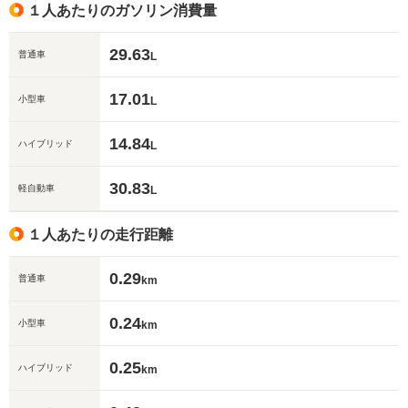
１人あたりのガソリン消費量
29.63
普通車
L
17.01
小型車
L
14.84
ハイブリッド
L
30.83
軽自動車
L
１人あたりの走行距離
0.29
普通車
km
0.24
小型車
km
0.25
ハイブリッド
km