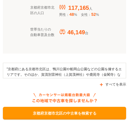
117,165
京都府京都市北
人
区の人口
48
52
男性：
%
女性：
%
世帯当たりの
46,149
台
自動車普及台数
"京都府にある京都市北区は、鴨川公園や船岡山公園などの公園を擁するエ
リアです。そのほか、賀茂別雷神社（上賀茂神社）や鹿苑寺（金閣寺）な
どがエリア内に存在しています。そして、この地域で行われる行事として
すべてを表示
は、かぼちゃ大師供養や白馬奏覧神事、上賀茂神社新年竟宴祭などを挙げ
ることができます。また、この地域には京ばあむやしば漬け、棒だらなど
の名産品があります。交通面においては京福電気鉄道北野線を利用できる
ほか、府道31号線や府道103号線、国道367号線などの道路が区域内を通
っています。なお、京都市北区では補助金制度の給付が行われており、
「自動車取得税に関する税制補助」、「経営発展支援融資」、「自動車税
京都府京都市北区の中古車を検索する
に関する税制補助」が利用できます。"