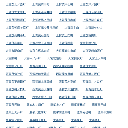
上賀茂北ノ原町
上賀茂前田町
上賀茂中山町
上賀茂津ノ国町
上賀茂女夫岩町
上賀茂毛穴井町
上賀茂大柳町
上賀茂音保瀬町
上賀茂西河原町
上賀茂馬ノ目町
上賀茂舟着町
上賀茂葵之森町
上賀茂朝露ヶ原町
上賀茂今井河原町
上賀茂本山
上賀茂ケシ山
上賀茂高縄手町
上賀茂石計町
上賀茂土門町
上賀茂葵田町
上賀茂赤尾町
上賀茂中ノ河原町
上賀茂神山
大宮玄琢北町
大宮玄琢南町
大宮玄琢北東町
大宮薬師山東町
大宮薬師山西町
大宮開町
大宮一ノ井町
大宮釈迦谷
大宮田尻町
大宮上ノ岸町
大宮中ノ社町
西賀茂川上町
西賀茂神光院町
西賀茂大深町
西賀茂角社町
西賀茂鎮守菴町
西賀茂今原町
西賀茂蟹ヶ坂町
西賀茂下庄田町
西賀茂上庄田町
西賀茂氷室町
西賀茂井ノ口町
西賀茂樋ノ口町
西賀茂山ノ森町
西賀茂大道口町
西賀茂水垣町
西賀茂柿ノ木町
西賀茂鹿ノ下町
西賀茂丸川町
西賀茂坊ノ後町
西賀茂円峰
鷹峯木ノ畑町
鷹峯上ノ町
鷹峯藤林町
鷹峯黒門町
鷹峯土天井町
鷹峯北鷹峯町
鷹峯南鷹峯町
鷹峯光悦町
鷹峯千束町
鷹峯堂ノ庭町
鷹峯旧土居町
大森中町
大森東町
大森西町
小野下ノ町
小野中ノ町
小野上ノ町
小野宮ノ上町
中川北山町