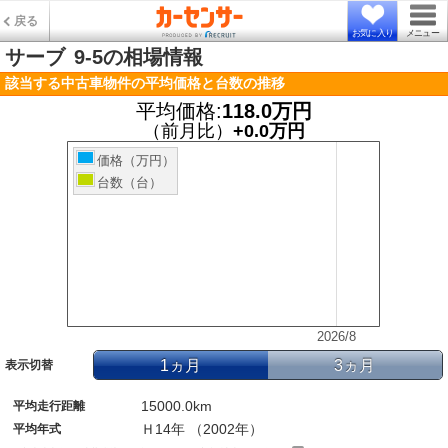
戻る
お気に入り
メニュー
サーブ
9-5の相場情報
該当する中古車物件の平均価格と台数の推移
平均価格:
118.0万円
（前月比）
+0.0万円
価格（万円）
台数（台）
2026/8
1ヵ月
3ヵ月
表示切替
15000.0km
平均走行距離
Ｈ14年 （2002年）
平均年式