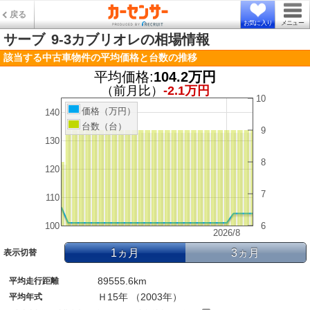
戻る
お気に入り
メニュー
サーブ
9-3カブリオレの相場情報
該当する中古車物件の平均価格と台数の推移
平均価格:
104.2万円
（前月比）
-2.1万円
10
価格（万円）
140
台数（台）
9
130
8
120
7
110
100
6
2026/8
1ヵ月
3ヵ月
表示切替
89555.6km
平均走行距離
Ｈ15年 （2003年）
平均年式