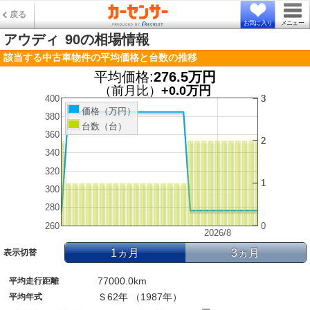
戻る
お気に入り
メニュー
アウディ
90の相場情報
該当する中古車物件の平均価格と台数の推移
平均価格:
276.5万円
（前月比）
+0.0万円
400
3
3
価格（万円）
380
台数（台）
360
2
2
340
320
1
1
300
280
260
0
2026/8
1ヵ月
3ヵ月
表示切替
77000.0km
平均走行距離
Ｓ62年 （1987年）
平均年式