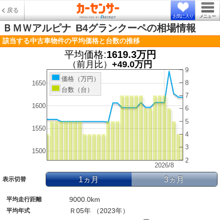
戻る
お気に入り
メニュー
ＢＭＷアルピナ
B4グランクーペの相場情報
該当する中古車物件の平均価格と台数の推移
平均価格:
1619.3万円
（前月比）
+49.0万円
9
価格（万円）
8
1650
台数（台）
7
1600
6
5
1550
4
3
1500
2
2026/8
1ヵ月
3ヵ月
表示切替
9000.0km
平均走行距離
Ｒ05年 （2023年）
平均年式