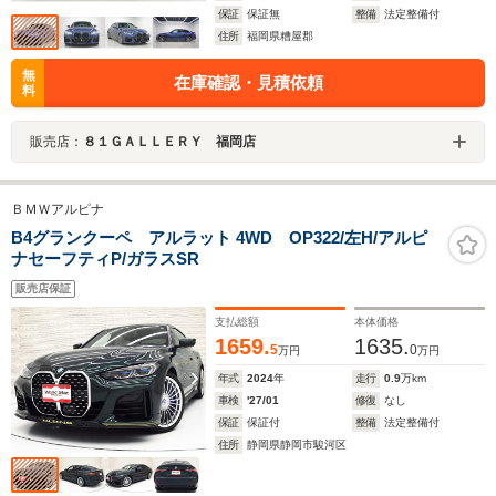
保証
保証無
整備
法定整備付
住所
福岡県糟屋郡
無
在庫確認・見積依頼
料
販売店：
８１ＧＡＬＬＥＲＹ 福岡店
ＢＭＷアルピナ
B4グランクーペ アルラット 4WD OP322/左H/アルピ
ナセーフティP/ガラスSR
販売店保証
支払総額
本体価格
1659.
1635.
5
0
万円
万円
年式
2024
年
走行
0.9
万km
車検
'27/01
修復
なし
保証
保証付
整備
法定整備付
住所
静岡県静岡市駿河区