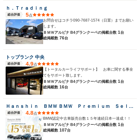
ｈ．Ｔｒａｄｉｎｇ
5
総合評価
点
お問合せはコチラ090-7687-1574（日置）までお願い
します。
1
ＢＭＷアルピナ B4グランクーペの
掲載台数
台
76
総掲載数
台
トップランク 中央
4.9
総合評価
点
【トータルカーライフサポート】 お車に関する事全
てをサポート致します。
1
ＢＭＷアルピナ B4グランクーペの
掲載台数
台
16
総掲載数
台
Ｈａｎｓｈｉｎ ＢＭＷ ＢＭＷ Ｐｒｅｍｉｕｍ Ｓｅｌｅｃｔｉｏｎ 六甲アイランド
4.8
総合評価
点
BMW認定中古車販売台数１５年連続日本一達成！！
1
ＢＭＷアルピナ B4グランクーペの
掲載台数
台
107
総掲載数
台