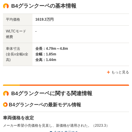
1.44m
1.43m
1.47m
B4グランクーペの基本情報
平均価格
1619.3万円
全幅
全幅
全
サイズ
1.85m
1.93m
1.
全長
全長
WLTCモード
-
(全長x全幅x全高)
4.79m
5.09m
4.96m
燃費
車体寸法
全長：4.79m～4.8m
(全長x全幅x全
全幅：1.85m
ホイールベース
ホイールベース
ホイー
高)
全高：1.44m
-m
-m
もっと見る
WLTCモード
B4グランクーペに関する関連情報
-
-
-
燃費
B4グランクーペの最新モデル情報
車両価格を改定
排気量
2993cc
4394～4395cc
4394cc
メーカー希望小売価格を見直し、新価格が適用された。（2023.3）