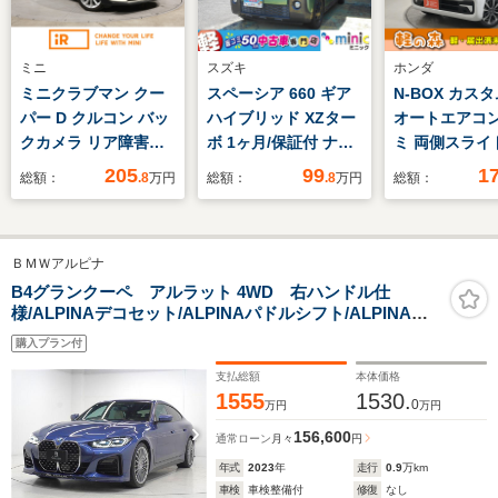
ミニ
スズキ
ホンダ
ミニクラブマン クー
スペーシア 660 ギア
N-BOX カスタ
パー D クルコン バッ
ハイブリッド XZター
オートエアコン
クカメラ リア障害物
ボ 1ヶ月/保証付 ナビ/
ミ 両側スライ
センサー コンフォー
ワンセグ ETC 両側パ
片側電動ドア 
205
99
1
総額：
.8
万円
総額：
.8
万円
総額：
トアクセス スルーロ
ワースライドドア 衝
ッドライト ア
ーディングシステム
突被害軽減ブレーキ
ングストップ 
LEDヘッドライト/フ
アイドリングストップ
減ブレーキ ク
ＢＭＷアルピナ
ォグランプ 純正ナビ
スマートキー/プッシ
コントロール 
ETC2.0 整備付
ュスタート ベンチシ
ヒーター スマ
B4グランクーペ アルラット 4WD 右ハンドル仕
様/ALPINAデコセット/ALPINAパドルシフト/ALPINAセ
ート LEDヘッドライ
ー プッシュス
ーフティパッケージ/オプションブレーキシステム/サンル
ト 純正アルミ ルーフ
購入プラン付
ーフ/harman/kardonサラウンド/ヘッドアップディスプレ
レール
イ/ランバーサポート/リアシートヒーター
支払総額
本体価格
1555
1530.
0
万円
万円
156,600
通常ローン
月々
円
年式
2023
年
走行
0.9
万km
車検
車検整備付
修復
なし