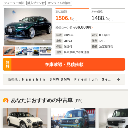
ブラックレザー 前後シートヒーター フルセグ地デ
ディーラー保証
購入プラン付
オンライン相談可
ジ 右ハンドル レーザーライト パドルシフト パー
キングアシストプラス 20インチAW
支払総額
本体価格
1506.
1488.
5
0
万円
万円
66,800
残価ローン
月々
円
年式
2023
年
走行
0.6
万km
車検
'28/03
修復
なし
保証
保証付
整備
法定整備付
住所
兵庫県神戸市東灘区
無
在庫確認・見積依頼
料
販売店：
Ｈａｎｓｈｉｎ ＢＭＷ ＢＭＷ Ｐｒｅｍｉｕｍ Ｓｅｌｅｃｔｉｏｎ 六甲アイランド
あなたにおすすめの中古車
［PR］