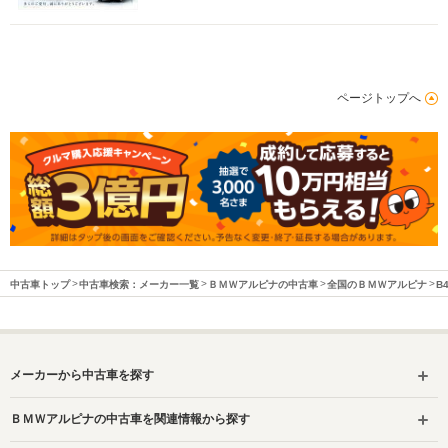
ページトップへ
中古車トップ
中古車検索：メーカー一覧
ＢＭＷアルピナの中古車
全国のＢＭＷアルピナ
B
メーカーから中古車を探す
ＢＭＷアルピナの中古車を関連情報から探す