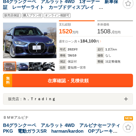
B4グランクーペ アルラット 4WD 1オーナー 新車保
証 レーザーライト カーブドディスプレイ
harman/kardon フルレザーメリノ 鍛造20AW OPブ
販売店保証
購入プラン付
オンライン相談可
レーキ ドライビングアシストプロフェッショナル
HUD ACC アクティブプロテクション Pトランク
支払総額
本体価格
1520
1508.
0
万円
万円
184,100
通常ローン
月々
円
年式
2023
年
走行
1.2
万km
車検
'26/10
修復
なし
保証
保証付
整備
法定整備無
住所
愛知県一宮市
無
在庫確認・見積依頼
料
販売店：
ｈ．Ｔｒａｄｉｎｇ
ＢＭＷアルピナ
NEW
B4グランクーペ アルラット 4WD アルピナセーフティ
PKG 電動ガラスSR harman/kardon OPブレーキ