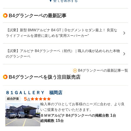
全てを表示する
駆動方式
4WD
4WD
4WD
B4グランクーペの最新記事
【試乗】新型 BMWアルピナ B4 GT｜Dセグメントセダン最上！ 良質な
ライドフィールを濃密に楽しめる“実用スーパーカー”
【試乗】アルピナ B4グランクーペ（初代）｜職人の魂が込められた本物
のグランクーペ
B4グランクーペの最新記事一覧
B4グランクーペを扱う注目販売店
８１ＧＡＬＬＥＲＹ 福岡店
5
総合評価
点
輸入車のプロとしてお客様のニーズに合わせ、より良
いご提案をさせていただきます。
1
ＢＭＷアルピナ B4グランクーペの
掲載台数
台
15
総掲載数
台