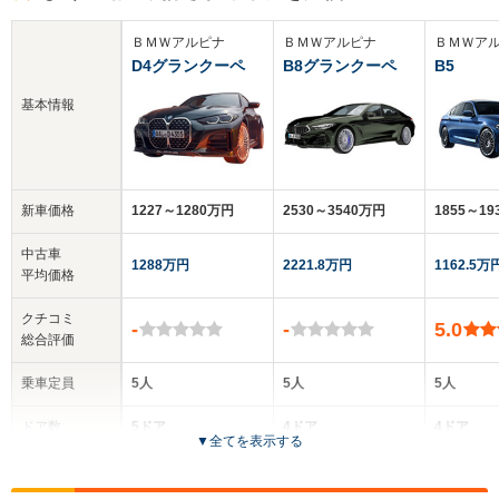
ＢＭＷアルピナ
ＢＭＷアルピナ
ＢＭＷア
D4グランクーペ
B8グランクーペ
B5
基本情報
新車価格
1227～1280万円
2530～3540万円
1855～1
中古車
1288万円
2221.8万円
1162.5万
平均価格
クチコミ
-
-
5.0
総合評価
乗車定員
5人
5人
5人
ドア数
5ドア
4ドア
4ドア
▼
全てを表示する
全高
全高
全高