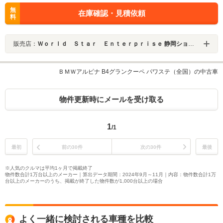
無
在庫確認・見積依頼
料
販売店：
Ｗｏｒｌｄ Ｓｔａｒ Ｅｎｔｅｒｐｒｉｓｅ 静岡ショールーム
ＢＭＷアルピナ B4グランクーペ パワステ（全国）の中古車
物件更新時にメールを受け取る
1
/1
最初
前の30件
次の30件
最後
※人気のクルマは平均1ヶ月で掲載終了
物件数合計1万台以上のメーカー｜算出データ期間：2024年9月～11月｜内容：物件数合計1万
台以上のメーカーのうち、掲載が終了した物件数が1,000台以上の場合
よく一緒に検討される車種を比較