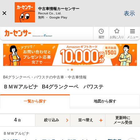
中古車情報カーセンサー
表示
Recruit Co., Ltd.
無料 － Google Play
履歴
お気に入り
メニュー
B4グランクーペ・パワステの中古車・中古車情報
ＢＭＷアルピナ B4グランクーペ パワステ
一覧から探す
地図から探す
更新時に
4
絞り込み
並べ替え
台
メール受信
ＢＭＷアルピナ